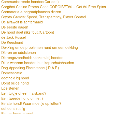
Communicerende honden(Cartoon)
Corgibet Casino Promo Code CORGIBET50 – Get 50 Free Spins
Crematoria & begraafplaatsen dieren
Crypto Games: Speed, Transparency, Player Control
De alfawolf is achterhaald
De eerste dagen
De hond doet niks fout.(Cartoon)
de Jack Russel
De Keeshond
Dekking en de problemen rond om een dekking
Dieren en edelstenen
Dierengezondheid: kankers bij honden
Dit is waarom honden hun kop schuinhouden
Dog Appealing Pheromone ( D A.P.)
Domesticatie
doofheid bij hond
Dorst bij de hond
Edelstenen
Een tuigje of een halsband?
Een tweede hond of niet ?
Eerste hond! Waar moet je op letten?
eet eens rustig
Eet uw hond te snel