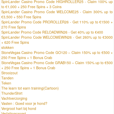
SpinLander Casino Promo Code HIGHROLLER25 - Claim 100% up
to €1,000 + 250 Free Spins + 3 Coins
SpinLander Casino Promo Code WELCOME25 - Claim 300% up to
€3,500 + 550 Free Spins
SpinLander Promo Code PROROLLER26 - Get 110% up to €1500 +
270 Free Spins
SpinLander Promo Code RELOADWIN26 - Get 40% up to €400
SpinLander Promo Code WELCOMEWIN26 - Get 260% up to €3000
+ 620 Free Spins
stokken
StoneVegas Casino Promo Code GO120 – Claim 150% up to €500 +
250 Free Spins + 1 Bonus Crab
StoneVegas Casino Promo Code GRAB150 – Claim 150% up to €500
+ 250 Free Spins + 1 Bonus Crab
Strooizout
Tanden
Teken
The learn tot earn training(Cartoon)
ThunderShirt
Vachtverzorging
Vasten : Goed voor je hond?
Vergroot hart bij hond
Verlatingsangst