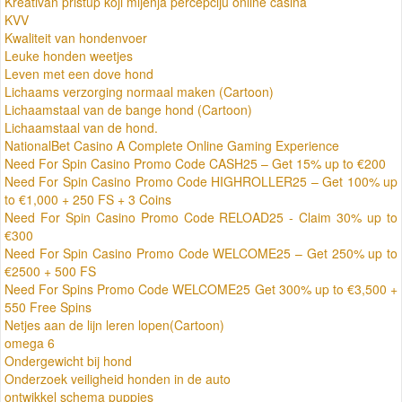
Kreativan pristup koji mijenja percepciju online casina
KVV
Kwaliteit van hondenvoer
Leuke honden weetjes
Leven met een dove hond
Lichaams verzorging normaal maken (Cartoon)
Lichaamstaal van de bange hond (Cartoon)
Lichaamstaal van de hond.
NationalBet Casino A Complete Online Gaming Experience
Need For Spin Casino Promo Code CASH25 – Get 15% up to €200
Need For Spin Casino Promo Code HIGHROLLER25 – Get 100% up
to €1,000 + 250 FS + 3 Coins
Need For Spin Casino Promo Code RELOAD25 - Claim 30% up to
€300
Need For Spin Casino Promo Code WELCOME25 – Get 250% up to
€2500 + 500 FS
Need For Spins Promo Code WELCOME25 Get 300% up to €3,500 +
550 Free Spins
Netjes aan de lijn leren lopen(Cartoon)
omega 6
Ondergewicht bij hond
Onderzoek veiligheid honden in de auto
ontwikkel schema puppies