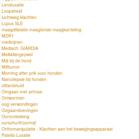
Lensluxatie
Loopsheid
luchtweg klachten
Lupus SLE
maagdilatatie maagtorsie maagkanteling
MDR1
medicijnen
Medisch: GIARDIA
Melkkliergezwel
Mijt bij de hond
Milttumor
Morning after prik voor honden
Narcolepsie bij honden
olifantshuid
Omgaan met artrose
Ontwormen
oog verwondingen
Oogaandoeningen
Oorontsteking
oorschurft/oormijt
Orthomanipulatie - Klachten aan het bewegingsapparaat
Patella Luxatie