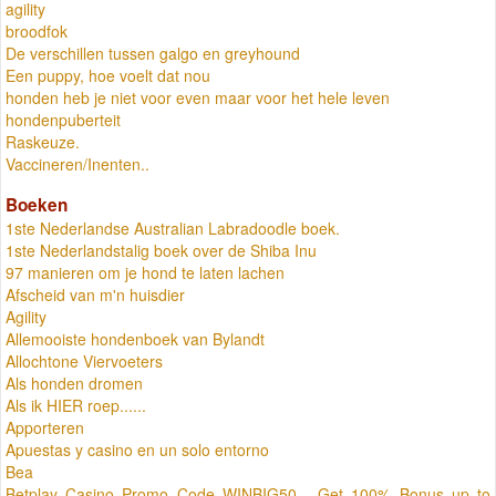
agility
broodfok
De verschillen tussen galgo en greyhound
Een puppy, hoe voelt dat nou
honden heb je niet voor even maar voor het hele leven
hondenpuberteit
Raskeuze.
Vaccineren/Inenten..
Boeken
1ste Nederlandse Australian Labradoodle boek.
1ste Nederlandstalig boek over de Shiba Inu
97 manieren om je hond te laten lachen
Afscheid van m'n huisdier
Agility
Allemooiste hondenboek van Bylandt
Allochtone Viervoeters
Als honden dromen
Als ik HIER roep......
Apporteren
Apuestas y casino en un solo entorno
Bea
Betplay Casino Promo Code WINBIG50 - Get 100% Bonus up to