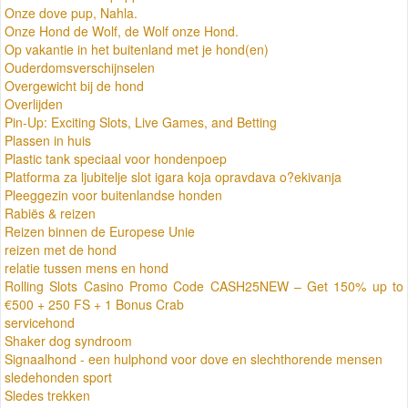
Onze dove pup, Nahla.
Onze Hond de Wolf, de Wolf onze Hond.
Op vakantie in het buitenland met je hond(en)
Ouderdomsverschijnselen
Overgewicht bij de hond
Overlijden
Pin-Up: Exciting Slots, Live Games, and Betting
Plassen in huis
Plastic tank speciaal voor hondenpoep
Platforma za ljubitelje slot igara koja opravdava o?ekivanja
Pleeggezin voor buitenlandse honden
Rabiës & reizen
Reizen binnen de Europese Unie
reizen met de hond
relatie tussen mens en hond
Rolling Slots Casino Promo Code CASH25NEW – Get 150% up to
€500 + 250 FS + 1 Bonus Crab
servicehond
Shaker dog syndroom
Signaalhond - een hulphond voor dove en slechthorende mensen
sledehonden sport
Sledes trekken