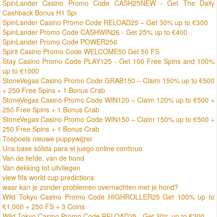
SpinLander Casino Promo Code CASH25NEW - Get The Daily
Cashback Bonus H1 Spi
SpinLander Casino Promo Code RELOAD25 – Get 30% up to €300
SpinLander Promo Code CASHWIN26 - Get 25% up to €400
SpinLander Promo Code POWER256
Spirit Casino Promo Code WELCOME50 Get 50 FS
Stay Casino Promo Code PLAY125 - Get 100 Free Spins and 100%
up to €1000
StoneVegas Casino Promo Code GRAB150 – Claim 150% up to €500
+ 250 Free Spins + 1 Bonus Crab
StoneVegas Casino Promo Code WIN120 – Claim 120% up to €500 +
250 Free Spins + 1 Bonus Crab
StoneVegas Casino Promo Code WIN150 – Claim 150% up to €500 +
250 Free Spins + 1 Bonus Crab
Toepoels nieuwe puppywijzer
Una base sólida para el juego online continuo
Van de liefde, van de hond
Van dekking tot uitvliegen
view fifa world cup predictions
waar kan je zonder problemen overnachten met je hond?
Wild Tokyo Casino Promo Code HIGHROLLER25 Get 100% up to
€1,000 + 250 FS + 3 Coins
Wild Tokyo Casino Promo Code RELOAD25 - Get 30% up to €200