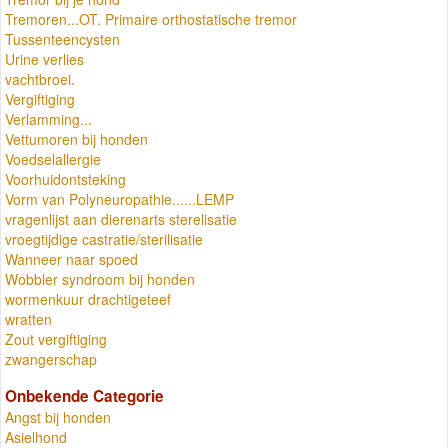
Tremoren...OT. Primaire orthostatische tremor
Tussenteencysten
Urine verlies
vachtbroei.
Vergiftiging
Verlamming...
Vettumoren bij honden
Voedselallergie
Voorhuidontsteking
Vorm van Polyneuropathie......LEMP
vragenlijst aan dierenarts sterelisatie
vroegtijdige castratie/sterilisatie
Wanneer naar spoed
Wobbler syndroom bij honden
wormenkuur drachtigeteef
wratten
Zout vergiftiging
zwangerschap
Onbekende Categorie
Angst bij honden
Asielhond