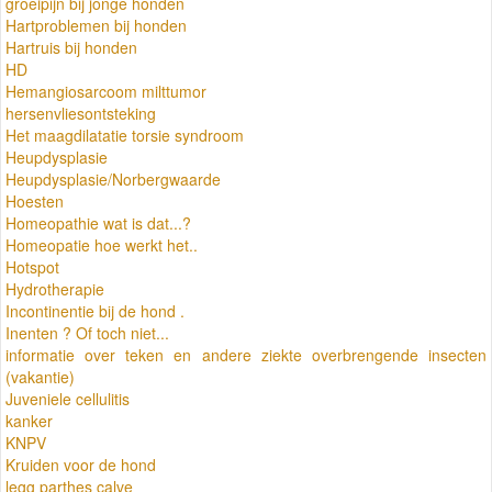
groeipijn bij jonge honden
Hartproblemen bij honden
Hartruis bij honden
HD
Hemangiosarcoom milttumor
hersenvliesontsteking
Het maagdilatatie torsie syndroom
Heupdysplasie
Heupdysplasie/Norbergwaarde
Hoesten
Homeopathie wat is dat...?
Homeopatie hoe werkt het..
Hotspot
Hydrotherapie
Incontinentie bij de hond .
Inenten ? Of toch niet...
informatie over teken en andere ziekte overbrengende insecten
(vakantie)
Juveniele cellulitis
kanker
KNPV
Kruiden voor de hond
legg parthes calve