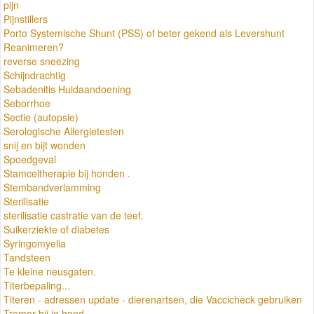
pijn
Pijnstillers
Porto Systemische Shunt (PSS) of beter gekend als Levershunt
Reanimeren?
reverse sneezing
Schijndrachtig
Sebadenitis Huidaandoening
Seborrhoe
Sectie (autopsie)
Serologische Allergietesten
snij en bijt wonden
Spoedgeval
Stamceltherapie bij honden .
Stembandverlamming
Sterilisatie
sterilisatie castratie van de teef.
Suikerziekte of diabetes
Syringomyelia
Tandsteen
Te kleine neusgaten.
Titerbepaling...
Titeren - adressen update - dierenartsen, die Vaccicheck gebruiken
Tremor bij je hond