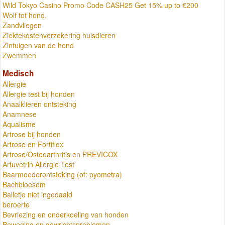
Wild Tokyo Casino Promo Code CASH25 Get 15% up to €200
Wolf tot hond.
Zandvliegen
Ziektekostenverzekering huisdieren
Zintuigen van de hond
Zwemmen
Medisch
Allergie
Allergie test bij honden
Anaalklieren ontsteking
Anamnese
Aqualisme
Artrose bij honden
Artrose en Fortiflex
Artrose/Osteoarthritis en PREVICOX
Artuvetrin Allergie Test
Baarmoederontsteking (of: pyometra)
Bachbloesem
Balletje niet ingedaald
beroerte
Bevriezing en onderkoeling van honden
Beweging en gewrichtsproblemen