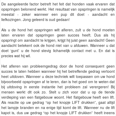
De aangeleerde factor betreft het feit dat honden vaak ervaren dat
opspringen belonend werkt. Het resultaat van opspringen is namelijk
meestal - zeker wanneer een pup dit doet - aandacht en
liefkozingen. Jong geleerd is oud gedaan!
Als u de hond het opspringen wilt afleren, zult u de hond moeten
laten ervaren dat opspringen geen succes heeft. Dus als hij
opspringt om aandacht te krijgen, krijgt hij juist geen aandacht! Geen
aandacht betekent ook de hond niet van u afduwen. Wanneer u dat
doet ‘gunt’ u de hond stevig lichamelijk contact met u. En dat is
precies wat hij wil.
Het afleren van probleemgedrag door de hond consequent geen
succes te laten hebben wanneer hij het betreffende gedrag vertoont
heet uitdoven. Wanneer u deze techniek wilt toepassen om uw hond
bijvoorbeeld opspringen af te leren, dan is het goed om te weten dat
bij uitdoving in eerste instantie het probleem zal verergeren! Bij
mensen werkt dit ook zo. Stelt u zich voor dat u op de tiende
verdieping van een flatgebouw woont. Het flatgebouw heeft een lift.
Als reactie op uw gedrag “op het knopje LIFT drukken”, gaat altijd
het lampje branden en na enige tijd komt de lift. Wanneer nu de lift
kapot is, dus uw gedrag “op het knopje LIFT drukken” heeft ineens