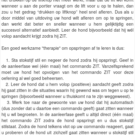
wanneer u aan de portier vraagt om de lift voor u op te halen, dan
zou u het gedrag “drukken op liftknop” heel snel afleren. Dus als u
door middel van uitdoving uw hond wilt afleren om op te springen,
dan werkt dat beter en sneller wanneer u hem gelijktijdig een
succesvol alternatief aanbiedt. Leer de hond bijvoorbeeld dat hij wél
volop aandacht krijgt zodra hij ZIT.
Een goed werkzame "therapie" om opspringen af te leren is dus:
1. Sta stokstijf stil en negeer de hond zodra hij opspringt. Geef in
de aanleerfase wel (één maal) het commando ZIT. Vanzelfsprekend
moet uw hond het opvolgen van het commando ZIT voor deze
oefening al wel goed beheersen.
2. Leer de hond dat u hem volop (positieve) aandacht geeft zodra
hij gaat zitten in die situaties waarin hij gewend was om tegen u op te
springen (bijvoorbeeld wanneer u thuiskomt na te zijn weggeweest).
3. Werk toe naar de gewoonte van uw hond dat hij automatisch
(dus zonder dat u daartoe een commando geeft) gaat zitten wanneer
hij u wil begroeten. In de aanleerfase geeft u altijd direct (één maal)
het commando ZIT zodra de hond opspringt en u dus stokstijf
stilstaat. Zodra de hond telkens vlot op uw commando reageert, gaat
u proberen of de hond uit zichzelf gaat zitten wanneer u stokstijf stil