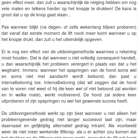
geen effect meer, dan zult u waarschijnlijk de neiging hebben om nog
vele malen en telkens harder op het knopje te drukken! De kans is
groot dat u op de knop gaat slaan...
Pas wanneer blijkt (na dagen- of zelfs wekenlang blijven proberen)
dat vanaf dat eerste moment de lift nooit meer komt wanneer u op
het knopje drukt, dan zult u het uiteindelijk opgeven.
Er is nog een effect van de uitdovingsmethode waarmee u rekening
moet houden. Dat is dat wanneer u niet volledig consequent handelt,
u dan waarschijnlijk het probleem verergert in plaats van dat u het
wegtraint. Immers: wanneer het opspringen van de hond soms wel
en soms niet met aandacht wordt beloond, dan past u
intervalbeloning toe. Intervalbeloning (dat wil zeggen dat de hond
van te voren niet weet of hij die keer wel of niet beloond zal worden
en in welke mate), werkt motiverend. De hond zal iedere keer
uitproberen of zijn opspringen nu wel het gewenste succes heeft.
De uitdovingsmethode werkt op zijn best wanneer u niet alleen het
probleemgevende gedrag niet langer succesvol laat zijn, maar
daarnaast en gelijktijdig alternatief gedrag intraint. Als voorbeeld
weer de niet meer werkende liftknop: als u er achter zou komen dat
het drukken op de liftknop niet meer werkt, maar dat de lift wél komt