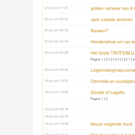
27 juni om 11:20
golden retriever van 8 
26 juni om 22:34
Jack russells senioren
25 juni om 20:32
Kauwen?
23 juni om 22:46
Hondenshow om ras te
20 juni om 20:36
Het Grote TROTS/BLIJ 
Pagina 1
|
2
|
3
|
4
|
5
|
6
|
7
|
8
20 juni om 06:34
Lotgenotengroep/conta
19 juni om 18:23
Citronella en eucalypt
16 juni om 18:55
Doodle of Lagotto
Pagina 1
|
2
14 juni om 23:18
14 juni om 23:18
14 juni om 18:36
Keuze volgende hond
13 juni om 15:10