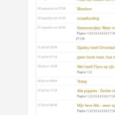
05 augustus om 07:06
Bloedoor
05 augustus om 01:22
crowdfunding
01 augustus om 22:22
Keesvriendjes: Weer me
Pagina 1
|
2
|
3
|
4
|
5
|
6
|
7
|
8
27
|
28
31 juli om 20:49
Djaidey heeft Chronis
31 juli om 07:12
geen hond meer, hoe n
29 juli om 12:03
Wat heeft Flynn op zij
Pagina 1
|
2
28 juli om 09:54
Vraag
27 juli om 17:13
Aila puppies - Eerste n
Pagina 1
|
2
|
3
|
4
|
5
|
6
|
7
|
8
27 juli om 06:48
Mijn lieve Aila - weer 
Pagina 1
|
2
|
3
|
4
|
5
|
6
|
7
|
8