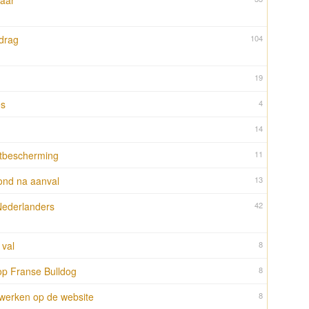
haar
edrag
104
19
es
4
14
tbescherming
11
ond na aanval
13
ederlanders
42
 val
8
op Franse Bulldog
8
te werken op de website
8