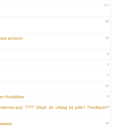
101
99
deze persoon
32
9
3
7
24
en thuisblijver
14
ndenras-quiz ???? (Klopt de uitslag bij jullie? Feedback
28
eweest
36