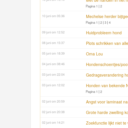
Met de handen in het 
Pagina 1
|
2
10 juni om 05:36
Mechelse herder bijtg
Pagina 1
|
2
|
3
|
4
09 juni om 12:52
Huidprobleem hond
08 juni om 15:37
Plots schrikken van all
05 juni om 18:39
Oma Lou
04 juni om 08:46
Hondenschoentjes/poo
03 juni om 22:04
Gedragsverandering h
03 juni om 12:02
Honden van bekende N
Pagina 1
|
2
02 juni om 20:59
Angst voor laminaat na
02 juni om 20:38
Grote harde zwelling k
02 juni om 14:21
Zoekfunctie lijkt niet 