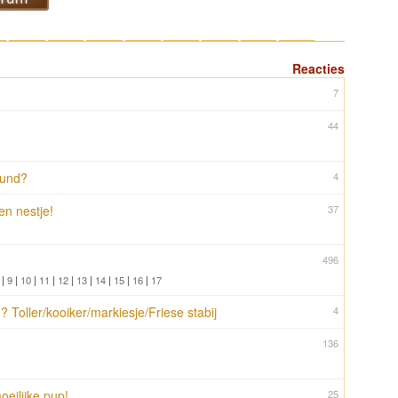
10
11
12
13
14
15
16
17
Reacties
7
44
hund?
4
n nestje!
37
496
|
9
|
10
|
11
|
12
|
13
|
14
|
15
|
16
|
17
 Toller/kooiker/markiesje/Friese stabij
4
136
oeilijke pup!
25