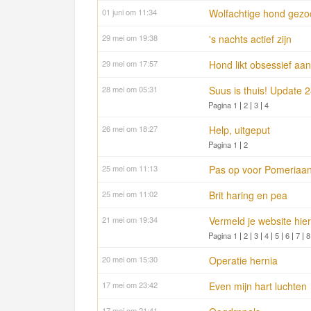
01 juni om 11:34
Wolfachtige hond gezoc
29 mei om 19:38
's nachts actief zijn
29 mei om 17:57
Hond likt obsessief aan
28 mei om 05:31
Suus is thuis! Update 2
Pagina 1
|
2
|
3
|
4
26 mei om 18:27
Help, uitgeput
Pagina 1
|
2
25 mei om 11:13
Pas op voor Pomeriaa
25 mei om 11:02
Brit haring en pea
21 mei om 19:34
Vermeld je website hier
Pagina 1
|
2
|
3
|
4
|
5
|
6
|
7
|
8
20 mei om 15:30
Operatie hernia
17 mei om 23:42
Even mijn hart luchten
17 mei om 21:41