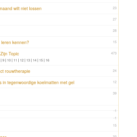
maand wilt niet lossen
23
27
28
 leren kennen?
15
Zijn Topic
473
|
9
|
10
|
11
|
12
|
13
|
14
|
15
|
16
ct rouwtherapie
24
us in tegenwoordige koelmatten met gel
12
39
-1
-1
15
33