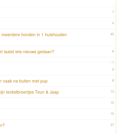
7
4
 meerdere honden in 1 huishouden
45
t laatst iets nieuws gedaan?
6
-1
5
r vaak na buiten met pup
8
jn teckelbroertjes Teun & Jaap
13
15
15
er?
37