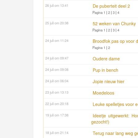
26 juli om 13:41
De puberteit deel 2
Pagina 1
|
2
|
3
|
4
25 juli om 20:38
52 weken van Chunky
Pagina 1
|
2
|
3
|
4
24 juli om 11:24
Broodfok pas op voor 
Pagina 1
|
2
24 juli om 09:47
Oudere dame
24 juli om 09:08
Pup in bench
24 juli om 06:04
Jopie nieuw hier
23 juli om 13:13
Moedeloos
22 juli om 20:18
Leuke spelletjes voor e
19 juli om 17:38
Ideetje uitgewerkt: Ho
gezocht!)
18 juli om 21:14
Terug naar lang weg g