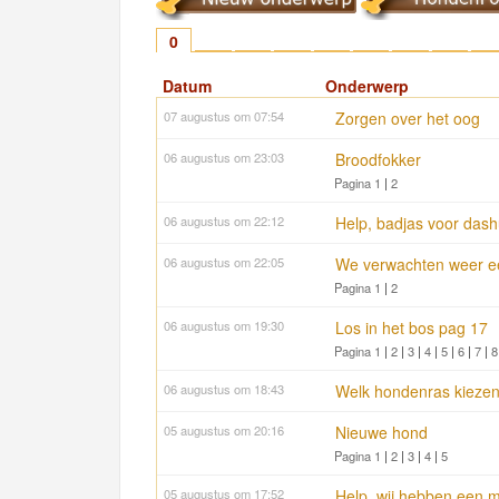
0
1
2
3
4
5
6
7
8
9
Datum
Onderwerp
07 augustus om 07:54
Zorgen over het oog
06 augustus om 23:03
Broodfokker
Pagina 1
|
2
06 augustus om 22:12
Help, badjas voor das
06 augustus om 22:05
We verwachten weer ee
Pagina 1
|
2
06 augustus om 19:30
Los in het bos pag 17
Pagina 1
|
2
|
3
|
4
|
5
|
6
|
7
|
8
06 augustus om 18:43
Welk hondenras kiezen?
05 augustus om 20:16
Nieuwe hond
Pagina 1
|
2
|
3
|
4
|
5
05 augustus om 17:52
Help, wij hebben een m