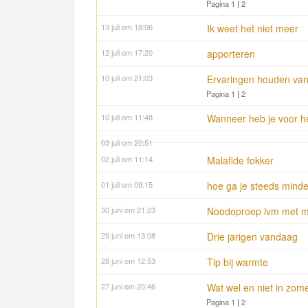
Pagina 1
|
2
13 juli om 18:06
Ik weet het niet meer
12 juli om 17:20
apporteren
10 juli om 21:03
Ervaringen houden van
Pagina 1
|
2
10 juli om 11:48
Wanneer heb je voor he
03 juli om 20:51
02 juli om 11:14
Malafide fokker
01 juli om 09:15
hoe ga je steeds minde
30 juni om 21:23
Noodoproep ivm met mi
29 juni om 13:08
Drie jarigen vandaag
28 juni om 12:53
Tip bij warmte
27 juni om 20:46
Wat wel en niet in zom
Pagina 1
|
2