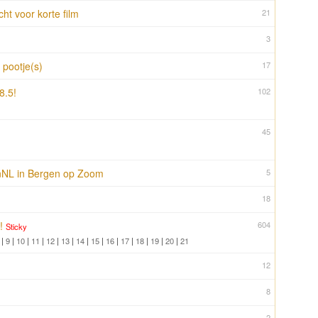
ht voor korte film
21
3
 pootje(s)
17
8.5!
102
45
nNL in Bergen op Zoom
5
18
!
604
Sticky
|
9
|
10
|
11
|
12
|
13
|
14
|
15
|
16
|
17
|
18
|
19
|
20
|
21
12
8
2