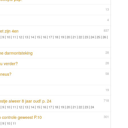
13
4
t zijn 4en
837
|
9
|
10
|
11
|
12
|
13
|
14
|
15
|
16
|
17
|
18
|
19
|
20
|
21
|
22
|
23
|
24
|
25
|
26
|
che darmontsteking
28
u verder?
28
n neus?
58
19
estje alweer 8 jaar oud! p. 24
718
|
9
|
10
|
11
|
12
|
13
|
14
|
15
|
16
|
17
|
18
|
19
|
20
|
21
|
22
|
23
|
24
op controle geweest P.10
301
|
9
|
10
|
11