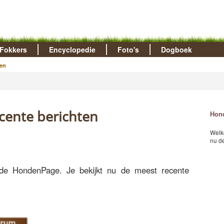
Fokkers
Encyclopedie
Foto's
Dogboek
en
cente berichten
Hond
Welk
nu de
de HondenPage. Je bekijkt nu de meest recente