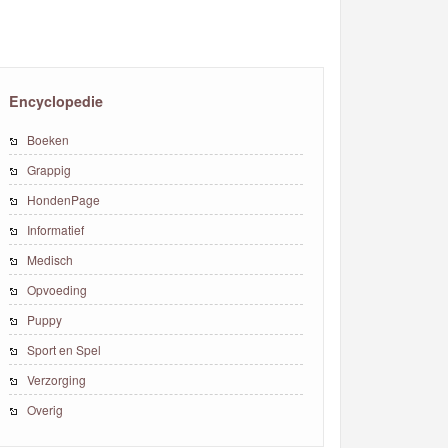
Encyclopedie
Boeken
Grappig
HondenPage
Informatief
Medisch
Opvoeding
Puppy
Sport en Spel
Verzorging
Overig