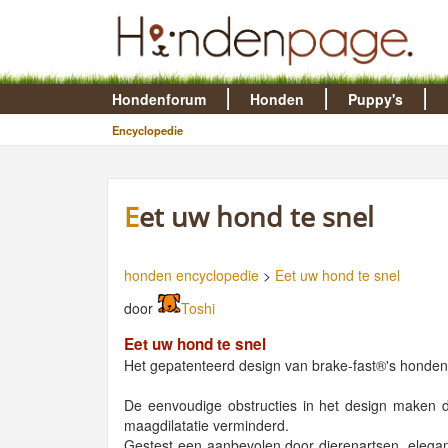
Hondenforum
Honden
Puppy's
Encyclopedie
Eet uw hond te snel
honden encyclopedie
>
Eet uw hond te snel
door
Toshi
Eet uw hond te snel
Het gepatenteerd design van brake-fast®'s hondenv
De eenvoudige obstructies in het design maken da
maagdilatatie verminderd.
Gestest een aanbevolen door dierenartsen, elegant