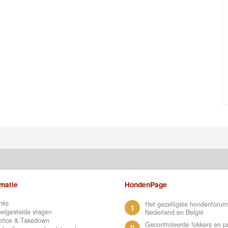
rmatie
HondenPage
nks
Het gezelligste hondenforum
1
elgestelde vragen
Nederland en België
otice & Takedown
Gecontroleerde fokkers en p
2