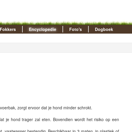
Fokkers
Encyclopedie
Foto's
Dogboek
oerbak, zorgt ervoor dat je hond minder schrokt.
t je hond trager zal eten. Bovendien wordt het risiko op een
, vaatwasser bestendig. Beschikbaar in 3 maten, in plastiek of