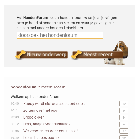
Het
HondenForum
is een honden forum waar je al je vragen
over je hond of honden kan stellen en waar je gezellig kunt
kletsen met andere honden liefhebbers.
hondenforum :: meest recent
Welkom op het hondenforum.
10:40
Puppy wordt niet geaccepteerd door de andere honden
12
10:21
Zorgen over het oog
9
23:03
Broodfokker
44
22:12
Help, badjas voor dashund?
4
22:05
We verwachten weer een nestje!
37
19:30
Los in het bos pag 17
496