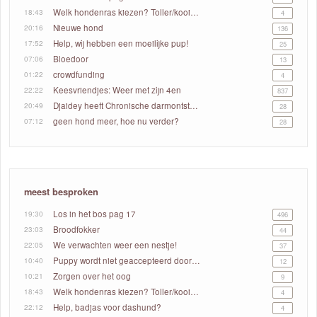
18:43
Welk hondenras kiezen? Toller/kooiker/markiesje/Friese stabij
4
20:16
Nieuwe hond
136
17:52
Help, wij hebben een moeilijke pup!
25
07:06
Bloedoor
13
01:22
crowdfunding
4
22:22
Keesvriendjes: Weer met zijn 4en
837
20:49
Djaidey heeft Chronische darmontsteking
28
07:12
geen hond meer, hoe nu verder?
28
meest besproken
19:30
Los in het bos pag 17
496
23:03
Broodfokker
44
22:05
We verwachten weer een nestje!
37
10:40
Puppy wordt niet geaccepteerd door de andere honden
12
10:21
Zorgen over het oog
9
18:43
Welk hondenras kiezen? Toller/kooiker/markiesje/Friese stabij
4
22:12
Help, badjas voor dashund?
4