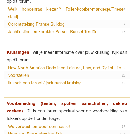
op dit forum.
Welk hondenras kiezen? Toller/kooiker/markiesje/Friese
4
stabij
Oorontsteking Franse Bulldog
9
Jachtinstinct en karakter Parson Russel Terriër
16
Kruisingen
Wil je meer informatie over jouw kruising. Kijk dan
op dit forum.
How North America Redefined Leisure, Law, and Digital Life
0
Voorstellen
26
Ik zoek een teckel / jack russel kruising
10
Voorbereiding (testen, spullen aanschaffen, dekreu
zoeken)
Dit is een forum speciaal voor de voorbereiding van
fokkers op de HondenPage.
We verwachten weer een nestje!
37
Hearts of Fire's Mitsuko: Suki!
154