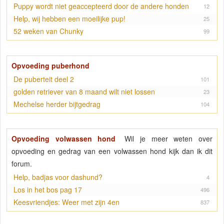
Puppy wordt niet geaccepteerd door de andere honden
12
Help, wij hebben een moeilijke pup!
25
52 weken van Chunky
99
Opvoeding puberhond
De puberteit deel 2
101
golden retriever van 8 maand wilt niet lossen
23
Mechelse herder bijtgedrag
104
Opvoeding volwassen hond
Wil je meer weten over
opvoeding en gedrag van een volwassen hond kijk dan ik dit
forum.
Help, badjas voor dashund?
4
Los in het bos pag 17
496
Keesvriendjes: Weer met zijn 4en
837