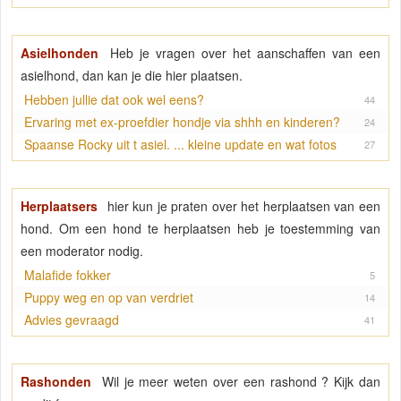
Asielhonden
Heb je vragen over het aanschaffen van een
asielhond, dan kan je die hier plaatsen.
Hebben jullie dat ook wel eens?
44
Ervaring met ex-proefdier hondje via shhh en kinderen?
24
Spaanse Rocky uit t asiel. ... kleine update en wat fotos
27
Herplaatsers
hier kun je praten over het herplaatsen van een
hond. Om een hond te herplaatsen heb je toestemming van
een moderator nodig.
Malafide fokker
5
Puppy weg en op van verdriet
14
Advies gevraagd
41
Rashonden
Wil je meer weten over een rashond ? Kijk dan