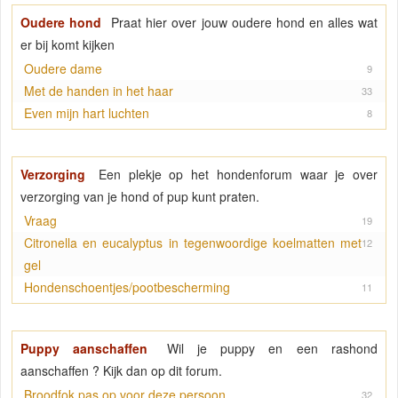
Oudere hond
Praat hier over jouw oudere hond en alles wat
er bij komt kijken
Oudere dame
9
Met de handen in het haar
33
Even mijn hart luchten
8
Verzorging
Een plekje op het hondenforum waar je over
verzorging van je hond of pup kunt praten.
Vraag
19
Citronella en eucalyptus in tegenwoordige koelmatten met
12
gel
Hondenschoentjes/pootbescherming
11
Puppy aanschaffen
Wil je puppy en een rashond
aanschaffen ? Kijk dan op dit forum.
Broodfok pas op voor deze persoon
32