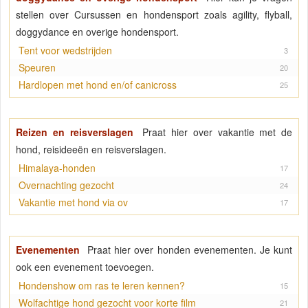
stellen over Cursussen en hondensport zoals agility, flyball,
doggydance en overige hondensport.
Tent voor wedstrijden
3
Speuren
20
Hardlopen met hond en/of canicross
25
Reizen en reisverslagen
Praat hier over vakantie met de
hond, reisideeën en reisverslagen.
Himalaya-honden
17
Overnachting gezocht
24
Vakantie met hond via ov
17
Evenementen
Praat hier over honden evenementen. Je kunt
ook een evenement toevoegen.
Hondenshow om ras te leren kennen?
15
Wolfachtige hond gezocht voor korte film
21