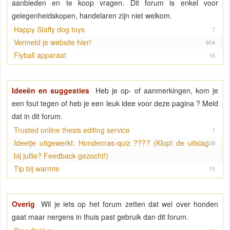
aanbieden en te koop vragen. Dit forum is enkel voor
gelegenheidskopen, handelaren zijn niet welkom.
Happy Staffy dog toys
7
Vermeld je website hier!
604
Flyball apparaat
16
Ideeën en suggesties
Heb je op- of aanmerkingen, kom je
een fout tegen of heb je een leuk idee voor deze pagina ? Meld
dat in dit forum.
Trusted online thesis editing service
1
Ideetje uitgewerkt: Hondenras-quiz ???? (Klopt de uitslag
28
bij jullie? Feedback gezocht!)
Tip bij warmte
15
Overig
Wil je iets op het forum zetten dat wel over honden
gaat maar nergens in thuis past gebruik dan dit forum.