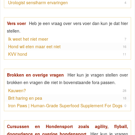
Urologist sensiharm ervaringen
4
Vers voer
Heb je een vraag over vers voer dan kun je dat hier
stellen.
Ik weet het niet meer
7
Hond wil eten maar eet niet
16
KVV hond
11
Brokken en overige vragen
Hier kun je vragen stellen over
brokken en vragen die niet in bovenstaande fora passen.
Kauwen?
28
Brit haring en pea
18
Iron Paws | Human-Grade Superfood Supplement For Dogs
0
Cursussen en Hondensport zoals agility, flyball,
doggydance en overige hondensport
Hier kun je vragen