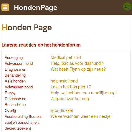
HondenPage
Honden Page
Laatste reacties op het hondenforum
Medical pet shirt
Verzorging
Help, badjas voor dashund?
Volwassen hond
Wat heeft Flynn op zijn neus?
Diagnose en
Behandeling
help asielhond
Asielhonden
Los in het bos pag 17
Volwassen hond
Help, wij hebben een moeilijke pup!
Puppy
Zorgen over het oog
Diagnose en
Behandeling
Broodfokker
Overig
We verwachten weer een nestje!
Voorbereiding (testen,
spullen aanschaffen,
dekreu zoeken)