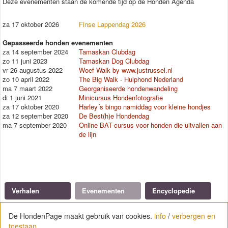
Deze evenementen staan de komende tijd op de Honden Agenda
za 17 oktober 2026
Finse Lappendag 2026
Gepasseerde honden evenementen
za 14 september 2024
Tamaskan Clubdag
zo 11 juni 2023
Tamaskan Dog Clubdag
vr 26 augustus 2022
Woef Walk by www.justrussel.nl
zo 10 april 2022
The Big Walk - Hulphond Nederland
ma 7 maart 2022
Georganiseerde hondenwandeling
di 1 juni 2021
Minicursus Hondenfotografie
za 17 oktober 2020
Harley´s bingo namiddag voor kleine hondjes
za 12 september 2020
De Best(h)e Hondendag
ma 7 september 2020
Online BAT-cursus voor honden die uitvallen aan
de lijn
Verhalen
Evenementen
Encyclopedie
Herplaatsers
De HondenPage maakt gebruik van cookies.
De HondenPage maakt gebruik van cookies.
info
info
/
/
verbergen en
verbergen en
toestaan
toestaan