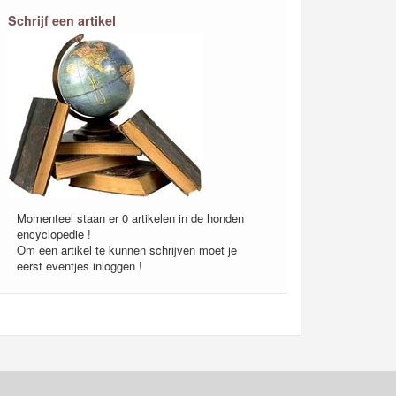
Schrijf een artikel
Momenteel staan er 0 artikelen in de honden
encyclopedie !
Om een artikel te kunnen schrijven moet je
eerst eventjes inloggen !