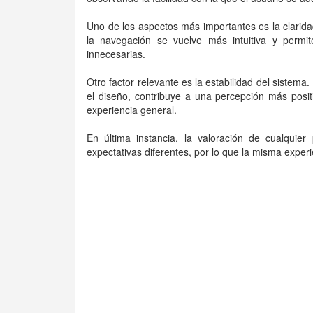
Uno de los aspectos más importantes es la clarida
la navegación se vuelve más intuitiva y permit
innecesarias.
Otro factor relevante es la estabilidad del sistema.
el diseño, contribuye a una percepción más positi
experiencia general.
En última instancia, la valoración de cualquier
expectativas diferentes, por lo que la misma exper