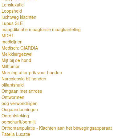
Lensluxatie
Loopsheid
luchtweg klachten
Lupus SLE
maagdilatatie maagtorsie maagkanteling
MDR1
medicijnen
Medisch: GIARDIA
Melkkliergezwel
Mijt bij de hond
Milttumor
Morning after prik voor honden
Narcolepsie bij honden
olifantshuid
Omgaan met artrose
Ontwormen
oog verwondingen
Oogaandoeningen
Oorontsteking
oorschurft/oormijt
Orthomanipulatie - Klachten aan het bewegingsapparaat
Patella Luxatie