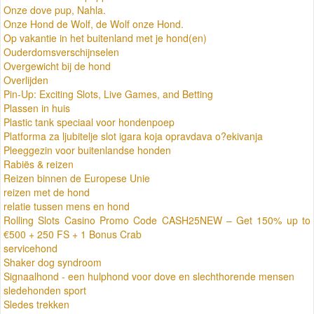
Onze dove pup, Nahla.
Onze Hond de Wolf, de Wolf onze Hond.
Op vakantie in het buitenland met je hond(en)
Ouderdomsverschijnselen
Overgewicht bij de hond
Overlijden
Pin-Up: Exciting Slots, Live Games, and Betting
Plassen in huis
Plastic tank speciaal voor hondenpoep
Platforma za ljubitelje slot igara koja opravdava o?ekivanja
Pleeggezin voor buitenlandse honden
Rabiës & reizen
Reizen binnen de Europese Unie
reizen met de hond
relatie tussen mens en hond
Rolling Slots Casino Promo Code CASH25NEW – Get 150% up to
€500 + 250 FS + 1 Bonus Crab
servicehond
Shaker dog syndroom
Signaalhond - een hulphond voor dove en slechthorende mensen
sledehonden sport
Sledes trekken