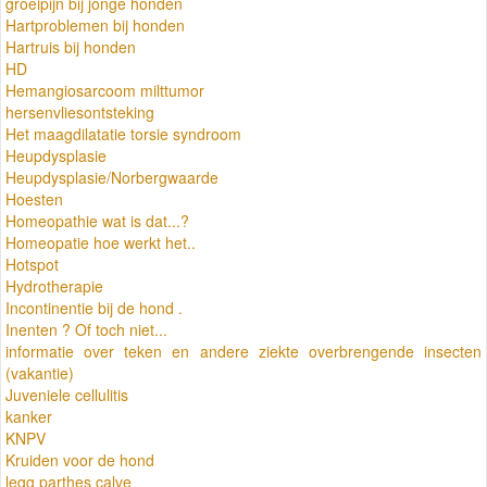
groeipijn bij jonge honden
Hartproblemen bij honden
Hartruis bij honden
HD
Hemangiosarcoom milttumor
hersenvliesontsteking
Het maagdilatatie torsie syndroom
Heupdysplasie
Heupdysplasie/Norbergwaarde
Hoesten
Homeopathie wat is dat...?
Homeopatie hoe werkt het..
Hotspot
Hydrotherapie
Incontinentie bij de hond .
Inenten ? Of toch niet...
informatie over teken en andere ziekte overbrengende insecten
(vakantie)
Juveniele cellulitis
kanker
KNPV
Kruiden voor de hond
legg parthes calve