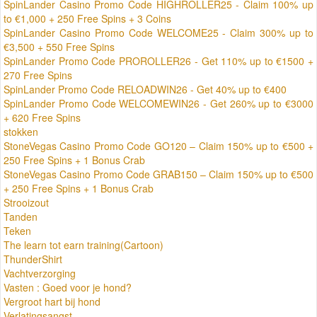
SpinLander Casino Promo Code HIGHROLLER25 - Claim 100% up
to €1,000 + 250 Free Spins + 3 Coins
SpinLander Casino Promo Code WELCOME25 - Claim 300% up to
€3,500 + 550 Free Spins
SpinLander Promo Code PROROLLER26 - Get 110% up to €1500 +
270 Free Spins
SpinLander Promo Code RELOADWIN26 - Get 40% up to €400
SpinLander Promo Code WELCOMEWIN26 - Get 260% up to €3000
+ 620 Free Spins
stokken
StoneVegas Casino Promo Code GO120 – Claim 150% up to €500 +
250 Free Spins + 1 Bonus Crab
StoneVegas Casino Promo Code GRAB150 – Claim 150% up to €500
+ 250 Free Spins + 1 Bonus Crab
Strooizout
Tanden
Teken
The learn tot earn training(Cartoon)
ThunderShirt
Vachtverzorging
Vasten : Goed voor je hond?
Vergroot hart bij hond
Verlatingsangst