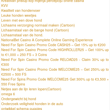
Kreativan pristup koji mijenja percepciju online casina
KVV
Kwaliteit van hondenvoer
Leuke honden weetjes
Leven met een dove hond
Lichaams verzorging normaal maken (Cartoon)
Lichaamstaal van de bange hond (Cartoon)
Lichaamstaal van de hond.
NationalBet Casino A Complete Online Gaming Experience
Need For Spin Casino Promo Code CASH25 – Get 15% up to €200
Need For Spin Casino Promo Code HIGHROLLER25 – Get 100% up
to €1,000 + 250 FS + 3 Coins
Need For Spin Casino Promo Code RELOAD25 - Claim 30% up to
€300
Need For Spin Casino Promo Code WELCOME25 – Get 250% up to
€2500 + 500 FS
Need For Spins Promo Code WELCOME25 Get 300% up to €3,500 +
550 Free Spins
Netjes aan de lijn leren lopen(Cartoon)
omega 6
Ondergewicht bij hond
Onderzoek veiligheid honden in de auto
ontwikkel schema puppies