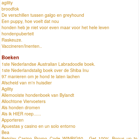
agility
broodfok
De verschillen tussen galgo en greyhound
Een puppy, hoe voelt dat nou
honden heb je niet voor even maar voor het hele leven
hondenpuberteit
Raskeuze.
Vaccineren/Inenten..
Boeken
1ste Nederlandse Australian Labradoodle boek.
1ste Nederlandstalig boek over de Shiba Inu
97 manieren om je hond te laten lachen
Afscheid van m'n huisdier
Agility
Allemooiste hondenboek van Bylandt
Allochtone Viervoeters
Als honden dromen
Als ik HIER roep......
Apporteren
Apuestas y casino en un solo entorno
Bea
Betplay Casino Promo Code WINBIG50 - Get 100% Bonus up to