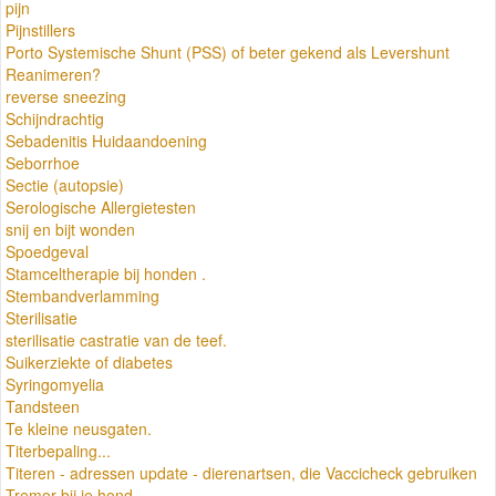
pijn
Pijnstillers
Porto Systemische Shunt (PSS) of beter gekend als Levershunt
Reanimeren?
reverse sneezing
Schijndrachtig
Sebadenitis Huidaandoening
Seborrhoe
Sectie (autopsie)
Serologische Allergietesten
snij en bijt wonden
Spoedgeval
Stamceltherapie bij honden .
Stembandverlamming
Sterilisatie
sterilisatie castratie van de teef.
Suikerziekte of diabetes
Syringomyelia
Tandsteen
Te kleine neusgaten.
Titerbepaling...
Titeren - adressen update - dierenartsen, die Vaccicheck gebruiken
Tremor bij je hond