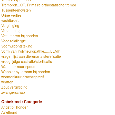
Tremoren...OT. Primaire orthostatische tremor
Tussenteencysten
Urine verlies
vachtbroei.
Vergiftiging
Verlamming...
Vettumoren bij honden
Voedselallergie
Voorhuidontsteking
Vorm van Polyneuropathie......LEMP
vragenlijst aan dierenarts sterelisatie
vroegtijdige castratie/sterilisatie
Wanneer naar spoed
Wobbler syndroom bij honden
wormenkuur drachtigeteef
wratten
Zout vergiftiging
zwangerschap
Onbekende Categorie
Angst bij honden
Asielhond