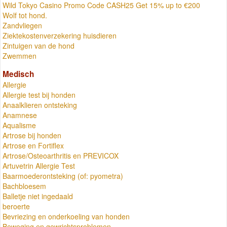
Wild Tokyo Casino Promo Code CASH25 Get 15% up to €200
Wolf tot hond.
Zandvliegen
Ziektekostenverzekering huisdieren
Zintuigen van de hond
Zwemmen
Medisch
Allergie
Allergie test bij honden
Anaalklieren ontsteking
Anamnese
Aqualisme
Artrose bij honden
Artrose en Fortiflex
Artrose/Osteoarthritis en PREVICOX
Artuvetrin Allergie Test
Baarmoederontsteking (of: pyometra)
Bachbloesem
Balletje niet ingedaald
beroerte
Bevriezing en onderkoeling van honden
Beweging en gewrichtsproblemen