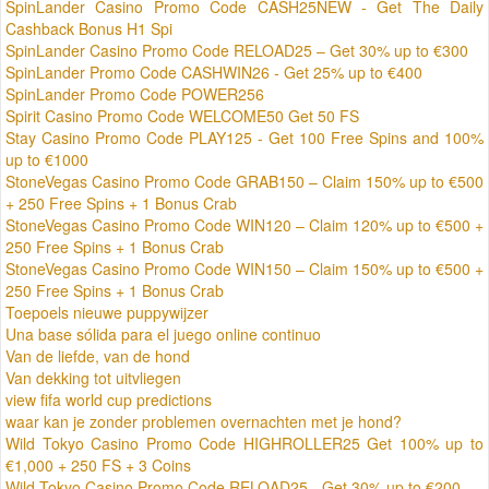
SpinLander Casino Promo Code CASH25NEW - Get The Daily
Cashback Bonus H1 Spi
SpinLander Casino Promo Code RELOAD25 – Get 30% up to €300
SpinLander Promo Code CASHWIN26 - Get 25% up to €400
SpinLander Promo Code POWER256
Spirit Casino Promo Code WELCOME50 Get 50 FS
Stay Casino Promo Code PLAY125 - Get 100 Free Spins and 100%
up to €1000
StoneVegas Casino Promo Code GRAB150 – Claim 150% up to €500
+ 250 Free Spins + 1 Bonus Crab
StoneVegas Casino Promo Code WIN120 – Claim 120% up to €500 +
250 Free Spins + 1 Bonus Crab
StoneVegas Casino Promo Code WIN150 – Claim 150% up to €500 +
250 Free Spins + 1 Bonus Crab
Toepoels nieuwe puppywijzer
Una base sólida para el juego online continuo
Van de liefde, van de hond
Van dekking tot uitvliegen
view fifa world cup predictions
waar kan je zonder problemen overnachten met je hond?
Wild Tokyo Casino Promo Code HIGHROLLER25 Get 100% up to
€1,000 + 250 FS + 3 Coins
Wild Tokyo Casino Promo Code RELOAD25 - Get 30% up to €200