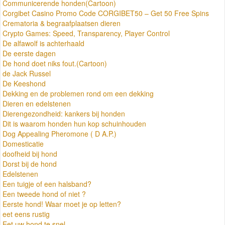
Communicerende honden(Cartoon)
Corgibet Casino Promo Code CORGIBET50 – Get 50 Free Spins
Crematoria & begraafplaatsen dieren
Crypto Games: Speed, Transparency, Player Control
De alfawolf is achterhaald
De eerste dagen
De hond doet niks fout.(Cartoon)
de Jack Russel
De Keeshond
Dekking en de problemen rond om een dekking
Dieren en edelstenen
Dierengezondheid: kankers bij honden
Dit is waarom honden hun kop schuinhouden
Dog Appealing Pheromone ( D A.P.)
Domesticatie
doofheid bij hond
Dorst bij de hond
Edelstenen
Een tuigje of een halsband?
Een tweede hond of niet ?
Eerste hond! Waar moet je op letten?
eet eens rustig
Eet uw hond te snel