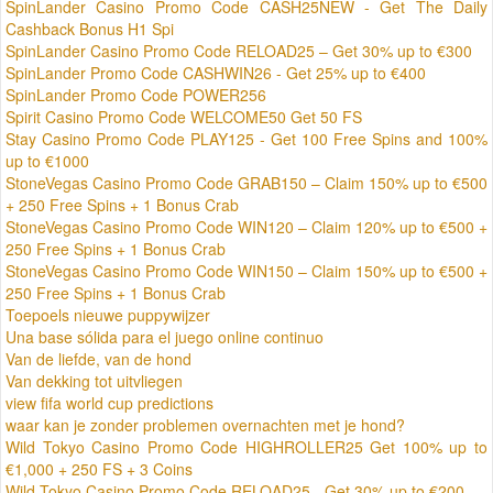
SpinLander Casino Promo Code CASH25NEW - Get The Daily
Cashback Bonus H1 Spi
SpinLander Casino Promo Code RELOAD25 – Get 30% up to €300
SpinLander Promo Code CASHWIN26 - Get 25% up to €400
SpinLander Promo Code POWER256
Spirit Casino Promo Code WELCOME50 Get 50 FS
Stay Casino Promo Code PLAY125 - Get 100 Free Spins and 100%
up to €1000
StoneVegas Casino Promo Code GRAB150 – Claim 150% up to €500
+ 250 Free Spins + 1 Bonus Crab
StoneVegas Casino Promo Code WIN120 – Claim 120% up to €500 +
250 Free Spins + 1 Bonus Crab
StoneVegas Casino Promo Code WIN150 – Claim 150% up to €500 +
250 Free Spins + 1 Bonus Crab
Toepoels nieuwe puppywijzer
Una base sólida para el juego online continuo
Van de liefde, van de hond
Van dekking tot uitvliegen
view fifa world cup predictions
waar kan je zonder problemen overnachten met je hond?
Wild Tokyo Casino Promo Code HIGHROLLER25 Get 100% up to
€1,000 + 250 FS + 3 Coins
Wild Tokyo Casino Promo Code RELOAD25 - Get 30% up to €200