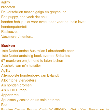
agility
broodfok
De verschillen tussen galgo en greyhound
Een puppy, hoe voelt dat nou
honden heb je niet voor even maar voor het hele leven
hondenpuberteit
Raskeuze.
Vaccineren/Inenten..
Boeken
1ste Nederlandse Australian Labradoodle boek.
1ste Nederlandstalig boek over de Shiba Inu
97 manieren om je hond te laten lachen
Afscheid van m'n huisdier
Agility
Allemooiste hondenboek van Bylandt
Allochtone Viervoeters
Als honden dromen
Als ik HIER roep......
Apporteren
Apuestas y casino en un solo entorno
Bea
Betplay Casino Promo Code WINBIG50 - Get 100% Bonus up to