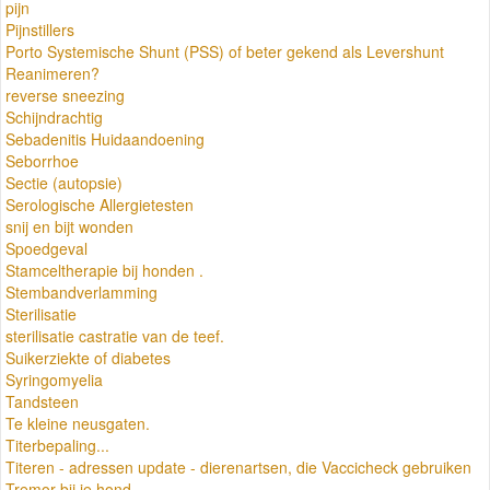
pijn
Pijnstillers
Porto Systemische Shunt (PSS) of beter gekend als Levershunt
Reanimeren?
reverse sneezing
Schijndrachtig
Sebadenitis Huidaandoening
Seborrhoe
Sectie (autopsie)
Serologische Allergietesten
snij en bijt wonden
Spoedgeval
Stamceltherapie bij honden .
Stembandverlamming
Sterilisatie
sterilisatie castratie van de teef.
Suikerziekte of diabetes
Syringomyelia
Tandsteen
Te kleine neusgaten.
Titerbepaling...
Titeren - adressen update - dierenartsen, die Vaccicheck gebruiken
Tremor bij je hond