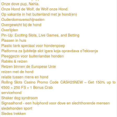
Onze dove pup, Nahla.
Onze Hond de Wolf, de Wolf onze Hond.
Op vakantie in het buitenland met je hond(en)
Ouderdomsverschijnselen
Overgewicht bij de hond
Overlijden
Pin-Up: Exciting Slots, Live Games, and Betting
Plassen in huis
Plastic tank speciaal voor hondenpoep
Platforma za ljubitelje slot igara koja opravdava o?ekivanja
Pleeggezin voor buitenlandse honden
Rabiës & reizen
Reizen binnen de Europese Unie
reizen met de hond
relatie tussen mens en hond
Rolling Slots Casino Promo Code CASH25NEW – Get 150% up to
€500 + 250 FS + 1 Bonus Crab
servicehond
Shaker dog syndroom
Signaalhond - een hulphond voor dove en slechthorende mensen
sledehonden sport
Sledes trekken