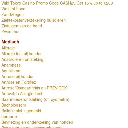
Wild Tokyo Casino Promo Code CASH25 Get 15% up to €200
Wolf tot hond.
Zandvliegen
Ziektekostenverzekering huisdieren
Zintuigen van de hond
Zwemmen
Medisch
Allergie
Allergie test bij honden
Anaalklieren ontsteking
Anamnese
Aqualisme
Artrose bij honden
Artrose en Fortiflex
Artrose/Osteoarthritis en PREVICOX
Artuvetrin Allergie Test
Baarmoederontsteking (of: pyometra)
Bachbloesem
Balletje niet ingedaald
beroerte
Bevriezing en onderkoeling van honden
Beweging en gewrichtsproblemen