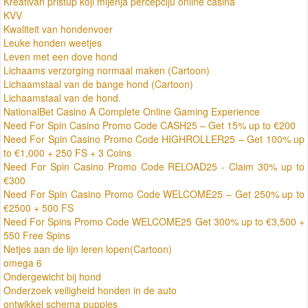
Kreativan pristup koji mijenja percepciju online casina
KVV
Kwaliteit van hondenvoer
Leuke honden weetjes
Leven met een dove hond
Lichaams verzorging normaal maken (Cartoon)
Lichaamstaal van de bange hond (Cartoon)
Lichaamstaal van de hond.
NationalBet Casino A Complete Online Gaming Experience
Need For Spin Casino Promo Code CASH25 – Get 15% up to €200
Need For Spin Casino Promo Code HIGHROLLER25 – Get 100% up
to €1,000 + 250 FS + 3 Coins
Need For Spin Casino Promo Code RELOAD25 - Claim 30% up to
€300
Need For Spin Casino Promo Code WELCOME25 – Get 250% up to
€2500 + 500 FS
Need For Spins Promo Code WELCOME25 Get 300% up to €3,500 +
550 Free Spins
Netjes aan de lijn leren lopen(Cartoon)
omega 6
Ondergewicht bij hond
Onderzoek veiligheid honden in de auto
ontwikkel schema puppies