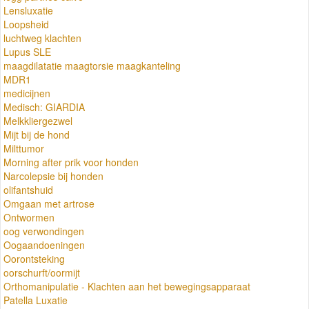
Lensluxatie
Loopsheid
luchtweg klachten
Lupus SLE
maagdilatatie maagtorsie maagkanteling
MDR1
medicijnen
Medisch: GIARDIA
Melkkliergezwel
Mijt bij de hond
Milttumor
Morning after prik voor honden
Narcolepsie bij honden
olifantshuid
Omgaan met artrose
Ontwormen
oog verwondingen
Oogaandoeningen
Oorontsteking
oorschurft/oormijt
Orthomanipulatie - Klachten aan het bewegingsapparaat
Patella Luxatie