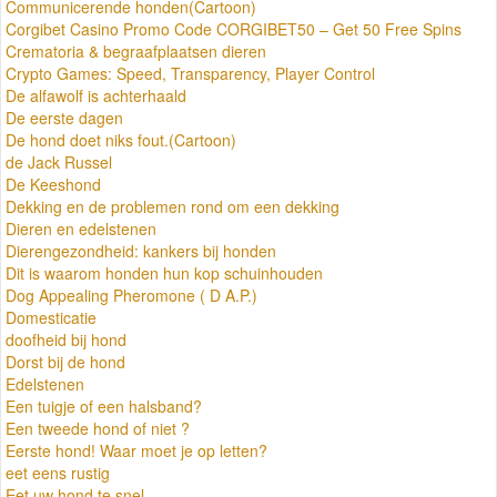
Communicerende honden(Cartoon)
Corgibet Casino Promo Code CORGIBET50 – Get 50 Free Spins
Crematoria & begraafplaatsen dieren
Crypto Games: Speed, Transparency, Player Control
De alfawolf is achterhaald
De eerste dagen
De hond doet niks fout.(Cartoon)
de Jack Russel
De Keeshond
Dekking en de problemen rond om een dekking
Dieren en edelstenen
Dierengezondheid: kankers bij honden
Dit is waarom honden hun kop schuinhouden
Dog Appealing Pheromone ( D A.P.)
Domesticatie
doofheid bij hond
Dorst bij de hond
Edelstenen
Een tuigje of een halsband?
Een tweede hond of niet ?
Eerste hond! Waar moet je op letten?
eet eens rustig
Eet uw hond te snel