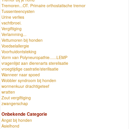
Tremoren...OT. Primaire orthostatische tremor
Tussenteencysten
Urine verlies
vachtbroei.
Vergiftiging
Verlamming...
Vettumoren bij honden
Voedselallergie
Voorhuidontsteking
Vorm van Polyneuropathie......LEMP
vragenlijst aan dierenarts sterelisatie
vroegtijdige castratie/sterilisatie
Wanneer naar spoed
Wobbler syndroom bij honden
wormenkuur drachtigeteef
wratten
Zout vergiftiging
zwangerschap
Onbekende Categorie
Angst bij honden
Asielhond