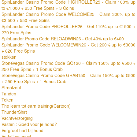
SpinLander Casino Promo Code HIGHROLLER25 - Claim 100% up
to €1,000 + 250 Free Spins + 3 Coins
SpinLander Casino Promo Code WELCOME25 - Claim 300% up to
€3,500 + 550 Free Spins
SpinLander Promo Code PROROLLER26 - Get 110% up to €1500 +
270 Free Spins
SpinLander Promo Code RELOADWIN26 - Get 40% up to €400
SpinLander Promo Code WELCOMEWIN26 - Get 260% up to €3000
+ 620 Free Spins
stokken
StoneVegas Casino Promo Code GO120 – Claim 150% up to €500 +
250 Free Spins + 1 Bonus Crab
StoneVegas Casino Promo Code GRAB150 – Claim 150% up to €500
+ 250 Free Spins + 1 Bonus Crab
Strooizout
Tanden
Teken
The learn tot earn training(Cartoon)
ThunderShirt
Vachtverzorging
Vasten : Goed voor je hond?
Vergroot hart bij hond
Verlatingsangst