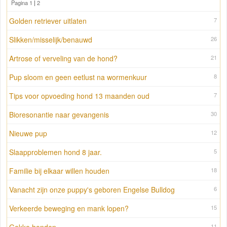
Pagina 1
|
2
Golden retriever uitlaten
7
Slikken/misselijk/benauwd
26
Artrose of verveling van de hond?
21
Pup sloom en geen eetlust na wormenkuur
8
Tips voor opvoeding hond 13 maanden oud
7
Bioresonantie naar gevangenis
30
Nieuwe pup
12
Slaapproblemen hond 8 jaar.
5
Familie bij elkaar willen houden
18
Vanacht zijn onze puppy's geboren Engelse Bulldog
6
Verkeerde beweging en mank lopen?
15
11