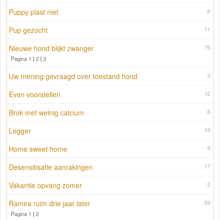
Puppy plast niet
6
Pup gezocht
11
Nieuwe hond blijkt zwanger
75
Pagina 1
|
2
|
3
Uw mening gevraagd over toestand hond
3
Even voorstellen
12
Brok met weinig calcium
6
Legger
19
Home sweet home
9
Desensitisatie aanrakingen
17
Vakantie opvang zomer
2
Ramira ruim drie jaar later
59
Pagina 1
|
2