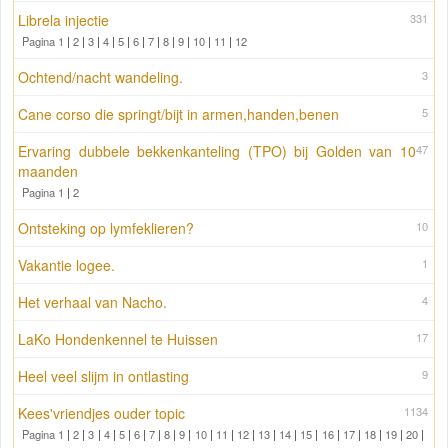
Librela injectie
331
Pagina 1
|
2
|
3
|
4
|
5
|
6
|
7
|
8
|
9
|
10
|
11
|
12
Ochtend/nacht wandeling.
3
Cane corso die springt/bijt in armen,handen,benen
5
Ervaring dubbele bekkenkanteling (TPO) bij Golden van 10
47
maanden
Pagina 1
|
2
Ontsteking op lymfeklieren?
10
Vakantie logee.
1
Het verhaal van Nacho.
4
LaKo Hondenkennel te Huissen
17
Heel veel slijm in ontlasting
9
Kees'vriendjes ouder topic
1134
Pagina 1
|
2
|
3
|
4
|
5
|
6
|
7
|
8
|
9
|
10
|
11
|
12
|
13
|
14
|
15
|
16
|
17
|
18
|
19
|
20
|