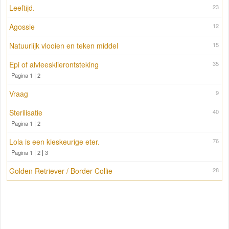
Leeftijd.
23
Agossie
12
Natuurlijk vlooien en teken middel
15
Epi of alvleesklierontsteking
35
Pagina 1
|
2
Vraag
9
Sterilisatie
40
Pagina 1
|
2
Lola is een kieskeurige eter.
76
Pagina 1
|
2
|
3
Golden Retriever / Border Collie
28