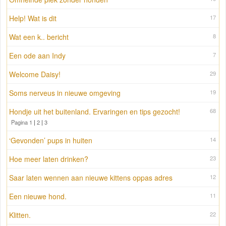
Help! Wat is dit
17
Wat een k.. bericht
8
Een ode aan Indy
7
Welcome Daisy!
29
Soms nerveus in nieuwe omgeving
19
Hondje uit het buitenland. Ervaringen en tips gezocht!
68
Pagina 1
|
2
|
3
‘Gevonden’ pups in huiten
14
Hoe meer laten drinken?
23
Saar laten wennen aan nieuwe kittens oppas adres
12
Een nieuwe hond.
11
Klitten.
22