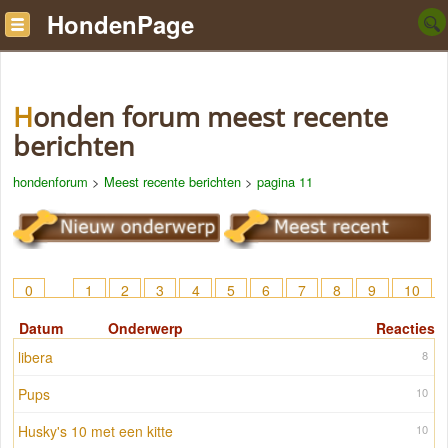
HondenPage
Honden forum meest recente
berichten
hondenforum
>
Meest recente berichten
>
pagina 11
0
1
2
3
4
5
6
7
8
9
10
11
12
13
14
15
16
17
Datum
Onderwerp
Reacties
libera
8
Pups
10
Husky's 10 met een kitte
10