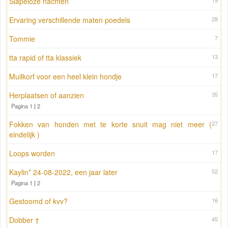
Slapeloze nachten
19
Ervaring verschillende maten poedels
28
Tommie
7
tta rapid of tta klassiek
13
Muilkorf voor een heel klein hondje
17
Herplaatsen of aanzien
35
Pagina 1
|
2
Fokken van honden met te korte snuit mag niet meer (
27
eindelijk )
Loops worden
17
Kaylin* 24-08-2022, een jaar later
52
Pagina 1
|
2
Gestoomd of kvv?
16
Dobber †
45