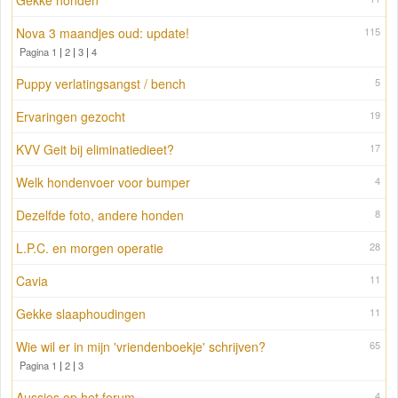
Gekke honden
Nova 3 maandjes oud: update!
115
Pagina 1
|
2
|
3
|
4
Puppy verlatingsangst / bench
5
Ervaringen gezocht
19
KVV Geit bij eliminatiedieet?
17
Welk hondenvoer voor bumper
4
Dezelfde foto, andere honden
8
L.P.C. en morgen operatie
28
Cavia
11
Gekke slaaphoudingen
11
Wie wil er in mijn 'vriendenboekje' schrijven?
65
Pagina 1
|
2
|
3
Aussies op het forum
4