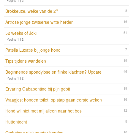
Pagina 1
|
2
Brokkeuze, welke van de 2?
8
Artrose jonge zwitserse witte herder
16
52 weeks of Joki
51
Pagina 1
|
2
Patella Luxatie bij jonge hond
7
Tips tijdens wandelen
19
Beginnende spondylose en flinke klachten? Update
46
Pagina 1
|
2
Ervaring Gabapentine bij pijn gebit
19
Vraagjes: honden toilet, op stap gaan eerste weken
16
Hond wil niet met mij alleen naar het bos
12
Huttentocht
5
Omheinde plek zonder honden
10