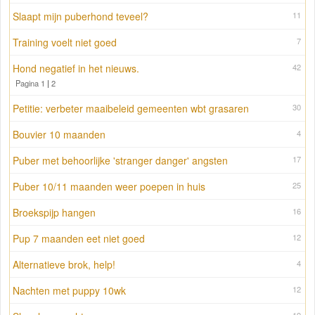
Slaapt mijn puberhond teveel?
11
Training voelt niet goed
7
Hond negatief in het nieuws.
42
Pagina 1
|
2
Petitie: verbeter maaibeleid gemeenten wbt grasaren
30
Bouvier 10 maanden
4
Puber met behoorlijke 'stranger danger' angsten
17
Puber 10/11 maanden weer poepen in huis
25
Broekspijp hangen
16
Pup 7 maanden eet niet goed
12
Alternatieve brok, help!
4
Nachten met puppy 10wk
12