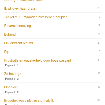
Ik wil over haar praten
20
Teckel reu 6 maanden blijft benen berijden
9
Reverse sneezing
19
Buhund
11
Onverwacht nieuws..
21
Pijn
3
Frustratie en onzekerheid door boze passant
40
Pagina 1
|
2
Zo bezorgd
38
Pagina 1
|
2
Opgelost
49
Pagina 1
|
2
Broodfok,wees niet zo stom als ik
32