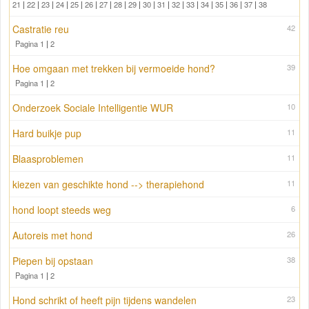
21
|
22
|
23
|
24
|
25
|
26
|
27
|
28
|
29
|
30
|
31
|
32
|
33
|
34
|
35
|
36
|
37
|
38
Castratie reu
42
Pagina 1
|
2
Hoe omgaan met trekken bij vermoeide hond?
39
Pagina 1
|
2
Onderzoek Sociale Intelligentie WUR
10
Hard buikje pup
11
Blaasproblemen
11
kiezen van geschikte hond --> therapiehond
11
hond loopt steeds weg
6
Autoreis met hond
26
Piepen bij opstaan
38
Pagina 1
|
2
Hond schrikt of heeft pijn tijdens wandelen
23