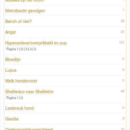
Metrobactin gevolgen
7
Bench of niet?
26
Angst
20
Hyperactieve/overprikkeld en pup
121
Pagina 1
|
2
|
3
|
4
|
5
Bloedlijn
5
Lupus
6
Welk hondenvoer
0
Sheltieduo naar Sheltietrio
48
Pagina 1
|
2
Liesbreuk hond
5
Giardia
9
Ondergrond/kussen/kleed
10