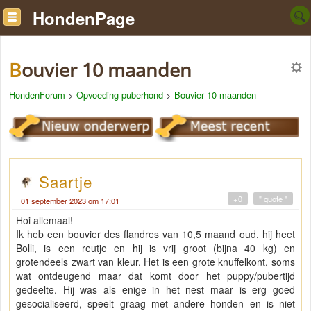
HondenPage
Bouvier 10 maanden
HondenForum
>
Opvoeding puberhond
>
Bouvier 10 maanden
Saartje
+0
" quote "
01 september 2023 om 17:01
Hoi allemaal!
Ik heb een bouvier des flandres van 10,5 maand oud, hij heet
Bolli, is een reutje en hij is vrij groot (bijna 40 kg) en
grotendeels zwart van kleur. Het is een grote knuffelkont, soms
wat ontdeugend maar dat komt door het puppy/pubertijd
gedeelte. Hij was als enige in het nest maar is erg goed
gesocialiseerd, speelt graag met andere honden en is niet