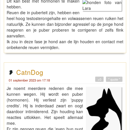
Dit kan best met hormonen te maken
hebben.
Reuen die in puberteit zijn, hebben een
heel hoog testosterongehalte en volwassenen reuen ruiken het
natuurlijk. Ze kunnen dan bijzonder agressief op de jonge hond
reageren en je puber proberen te corrigeren of zelfs flink
aanvallen.
Ik zou in deze fase je hond aan de lijn houden en contact met
onbekende reuen vermijden.
CatnDog
+0
" quote "
01 september 2023 om 17:18
Je noemt meerdere redenen die mee
kunnen wegen. Hij wordt een puber
(hormonen). Hij verliest zijn 'puppy
credits'. Hij is inderdaad zwart en oogt
daardoor intimiderend. Zijn houding kan
reacties uitlokken. Het speelt allemaal
mee.
Er zijn genoeg reuen die 'even hun punt