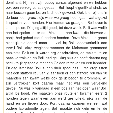
dominant. Hij heeft zijn puppy cursus afgerond en we hebben
ook een vervolg cursus gedaan. Bolli loopt eigenlijk al sinds we
naar bossen gaan los en is dit ook gewend. Ook is er bij ons in
de buurt een grasveldje waar we graag heen gaan wat afgezet
is speciaal voor honden. Hier komen we graag om Bolli even te
laten spelen. Dit ging altijd goed, tot deze week. Bolli was vrolijk
aan het spelen tot er een Malamute aan kwam die hiervoor al
bonje had gehad met 2 andere honden. Deze Malamute gromt
eigenlijk standaard maar nu viel hij Bolli daadwerkelijk aan
terwijl Bolli altijd wegloopt wanneer de Malamute grommend
aankomt. Bolli en ik waren erg geschrokken, de malamute en
baas vertrokken en Bolli had gelukkig niks en heeft daarna nog
heel vrolijk gespeeld met een Golden retriever en een labrador.
En dag later had Bolli al een druk speel half uurtje erop zitten
met een stafford reu van 2 jaar toen er een stafford reu van 10
maanden aan kwam welke ook gelijk begon te grommen. Wij
zijn vertrokken kort daarna maar het was een vervelend
gevoel. Nu was ik vandaag in een bos aan het lopen waar Bolli
altijd los loopt. We maakten onze route en kwamen eerst 2
honden tegen waar even aan werd gesnuffeld, niks aan de
hand en we liepen door. Kort daarna kwamen we een wat
oudere labradoodle tegen, Bolli maakte zich klein en liet de