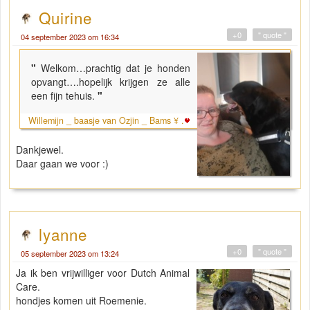
Quirine
+0
" quote "
04 september 2023 om 16:34
"
Welkom…prachtig dat je honden
opvangt….hopelijk krijgen ze alle
een fijn tehuis.
"
Willemijn _ baasje van Ozjin _ Bams ¥ .
Dankjewel.
Daar gaan we voor :)
lyanne
+0
" quote "
05 september 2023 om 13:24
Ja ik ben vrijwilliger voor Dutch Animal
Care.
hondjes komen uit Roemenie.