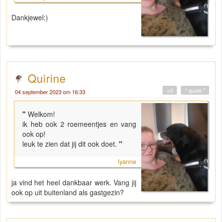
Dankjewel:)
Quirine
+0
" quote "
04 september 2023 om 16:33
"
Welkom!
ik heb ook 2 roemeentjes en vang
ook op!
leuk te zien dat jij dit ook doet.
"
lyanne
ja vind het heel dankbaar werk. Vang jij
ook op uit buitenland als gastgezin?