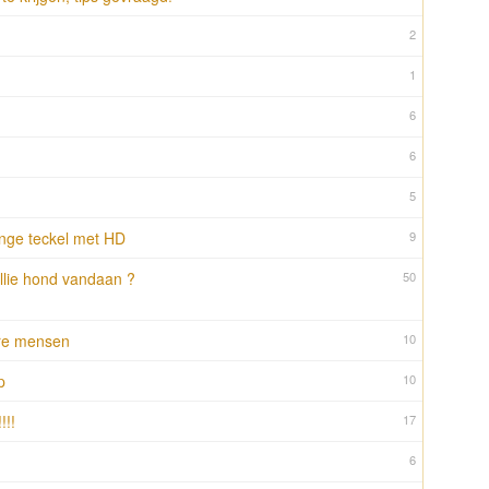
2
1
6
6
5
onge teckel met HD
9
ullie hond vandaan ?
50
ere mensen
10
p
10
!!!
17
6