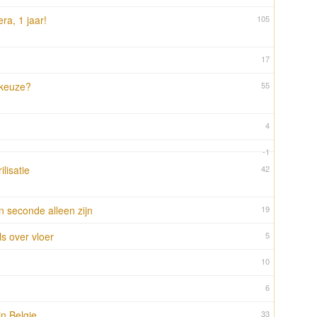
ra, 1 jaar!
105
17
 keuze?
55
4
-1
lisatie
42
 seconde alleen zijn
19
s over vloer
5
10
6
in Belgie
33