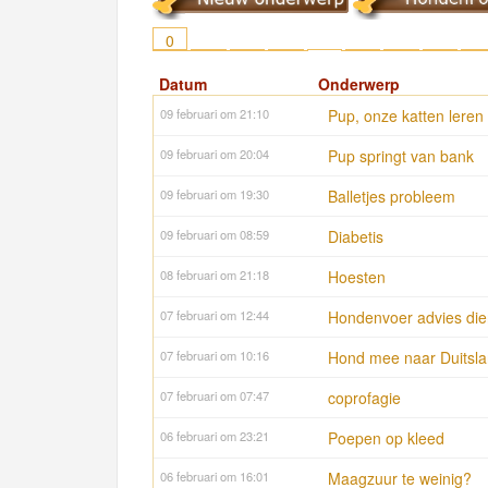
0
1
2
3
4
5
6
7
8
9
Datum
Onderwerp
09 februari om 21:10
Pup, onze katten leren
09 februari om 20:04
Pup springt van bank
09 februari om 19:30
Balletjes probleem
09 februari om 08:59
Diabetis
08 februari om 21:18
Hoesten
07 februari om 12:44
Hondenvoer advies die
07 februari om 10:16
Hond mee naar Duitsl
07 februari om 07:47
coprofagie
06 februari om 23:21
Poepen op kleed
06 februari om 16:01
Maagzuur te weinig?