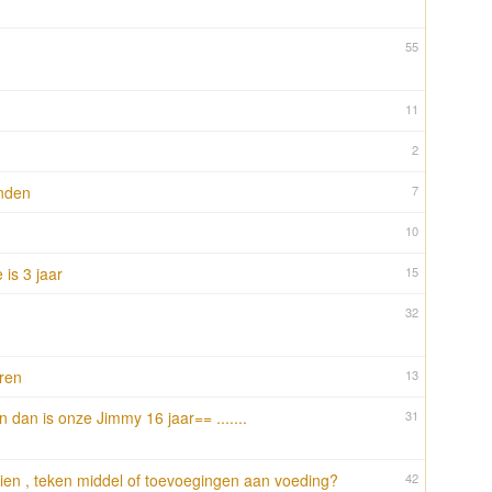
55
11
2
nden
7
10
is 3 jaar
15
32
ren
13
 dan is onze Jimmy 16 jaar== .......
31
ooien , teken middel of toevoegingen aan voeding?
42