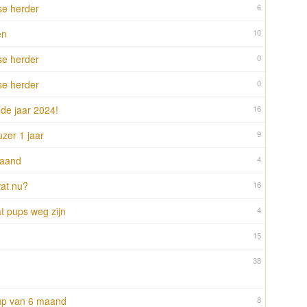
se herder
6
en
10
se herder
0
se herder
0
de jaar 2024!
16
zer 1 jaar
9
maand
4
at nu?
16
at pups weg zijn
4
15
38
up van 6 maand
8