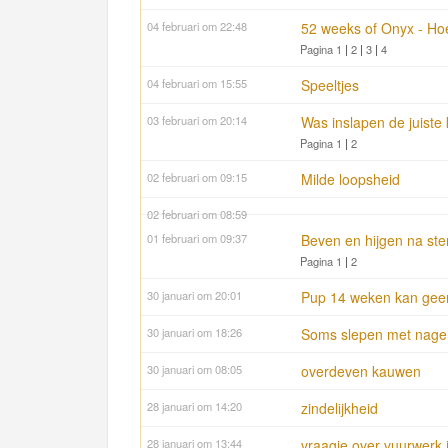
04 februari om 22:48
52 weeks of Onyx - Hoe
Pagina 1
|
2
|
3
|
4
04 februari om 15:55
Speeltjes
03 februari om 20:14
Was inslapen de juiste
Pagina 1
|
2
02 februari om 09:15
Milde loopsheid
02 februari om 08:59
01 februari om 09:37
Beven en hijgen na steri
Pagina 1
|
2
30 januari om 20:01
Pup 14 weken kan geen
30 januari om 18:26
Soms slepen met nagel
30 januari om 08:05
overdeven kauwen
28 januari om 14:20
zindelijkheid
28 januari om 13:44
vraagje over vuurwerk 