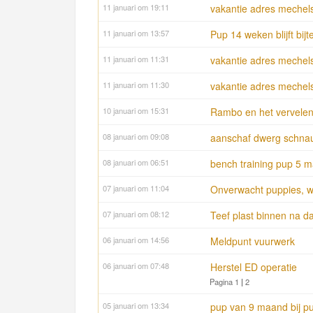
11 januari om 19:11
vakantie adres mechel
11 januari om 13:57
Pup 14 weken blijft bijt
11 januari om 11:31
vakantie adres mechel
11 januari om 11:30
vakantie adres mechel
10 januari om 15:31
Rambo en het vervelen
08 januari om 09:08
aanschaf dwerg schnau
08 januari om 06:51
bench training pup 5 
07 januari om 11:04
Onverwacht puppies, w
07 januari om 08:12
Teef plast binnen na d
06 januari om 14:56
Meldpunt vuurwerk
06 januari om 07:48
Herstel ED operatie
Pagina 1
|
2
05 januari om 13:34
pup van 9 maand bij p