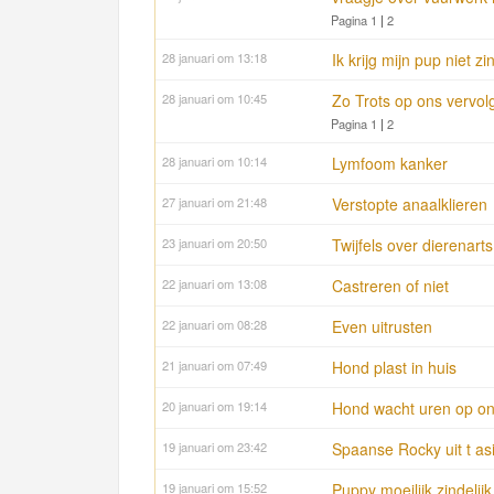
Pagina 1
|
2
28 januari om 13:18
Ik krijg mijn pup niet zin
28 januari om 10:45
Zo Trots op ons vervol
Pagina 1
|
2
28 januari om 10:14
Lymfoom kanker
27 januari om 21:48
Verstopte anaalklieren
23 januari om 20:50
Twijfels over dierenarts
22 januari om 13:08
Castreren of niet
22 januari om 08:28
Even uitrusten
21 januari om 07:49
Hond plast in huis
20 januari om 19:14
Hond wacht uren op o
19 januari om 23:42
Spaanse Rocky uit t asie
19 januari om 15:52
Puppy moeilijk zindelijk