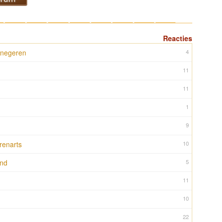
10
11
12
13
14
15
16
17
Reacties
 negeren
4
11
11
1
9
renarts
10
and
5
11
10
22