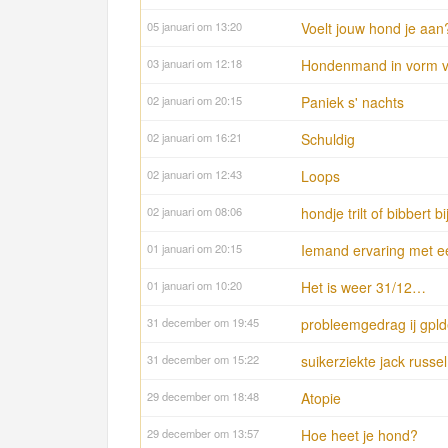
05 januari om 13:20
Voelt jouw hond je aan
03 januari om 12:18
Hondenmand in vorm v
02 januari om 20:15
Paniek s' nachts
02 januari om 16:21
Schuldig
02 januari om 12:43
Loops
02 januari om 08:06
hondje trilt of bibbert 
01 januari om 20:15
Iemand ervaring met e
01 januari om 10:20
Het is weer 31/12…
31 december om 19:45
probleemgedrag ij gpld
31 december om 15:22
suikerziekte jack russel
29 december om 18:48
Atopie
29 december om 13:57
Hoe heet je hond?