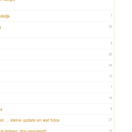
delijk
7
g
33
9
25
24
13
7
16
ns
8
l. ... kleine update en wat fotos
27
 te krijgen; tips gevraagd!
12