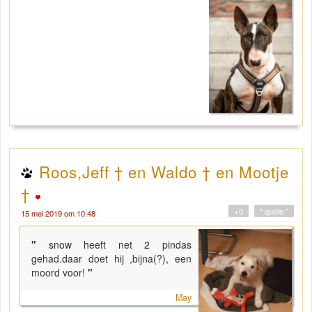
Roos,Jeff † en Waldo † en Mootje
†
+0
" quote "
15 mei 2019 om 10:48
"
snow heeft net 2 pindas
gehad.daar doet hij ,bijna(?), een
moord voor!
"
May