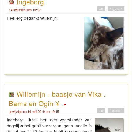
Ingeborg
+0
" quote "
14 mei 2019 om 19:12
Heel erg bedankt Willemijn!
Willemijn - baasje van Vika .
Bams en Ogin ¥ .
+0
" quote "
gewijzigd op 14 mei 2019 om 19:15
Ingeborg....ikzelf ben een voorstander van
dagelijks het gebit verzorgen, geen moeite is
dat, Bams is 13 jaar en heeft nog een mooi