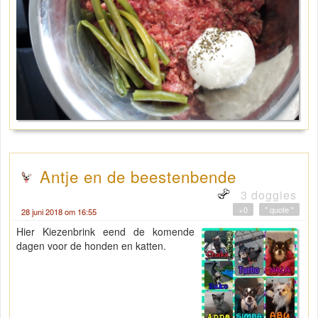
Antje en de beestenbende
3 doggies
+0
" quote "
28 juni 2018 om 16:55
Hier Kiezenbrink eend de komende
dagen voor de honden en katten.