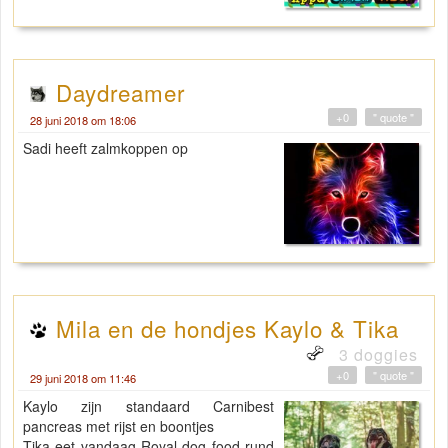
Daydreamer
+0
" quote "
28 juni 2018 om 18:06
Sadi heeft zalmkoppen op
Mila en de hondjes Kaylo & Tika
3 doggies
+0
" quote "
29 juni 2018 om 11:46
Kaylo zijn standaard Carnibest
pancreas met rijst en boontjes
Tika eet vandaag Royal dog food rund