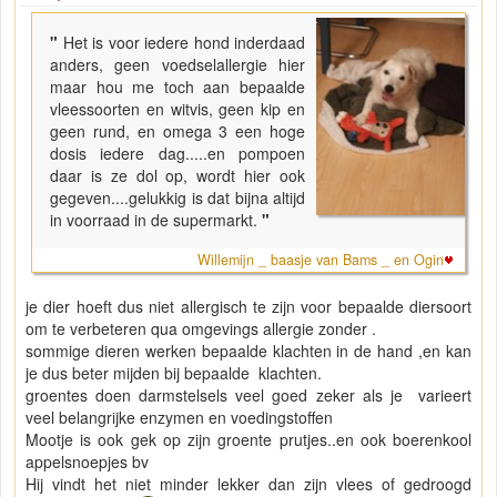
"
Het is voor iedere hond inderdaad
anders, geen voedselallergie hier
maar hou me toch aan bepaalde
vleessoorten en witvis, geen kip en
geen rund, en omega 3 een hoge
dosis iedere dag.....en pompoen
daar is ze dol op, wordt hier ook
gegeven....gelukkig is dat bijna altijd
in voorraad in de supermarkt.
"
Willemijn _ baasje van Bams _ en Ogin
je dier hoeft dus niet allergisch te zijn voor bepaalde diersoort
om te verbeteren qua omgevings allergie zonder .
sommige dieren werken bepaalde klachten in de hand ,en kan
je dus beter mijden bij bepaalde klachten.
groentes doen darmstelsels veel goed zeker als je varieert
veel belangrijke enzymen en voedingstoffen
Mootje is ook gek op zijn groente prutjes..en ook boerenkool
appelsnoepjes bv
Hij vindt het niet minder lekker dan zijn vlees of gedroogd