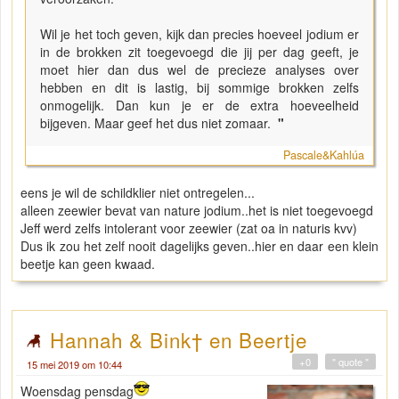
Wil je het toch geven, kijk dan precies hoeveel jodium er
in de brokken zit toegevoegd die jij per dag geeft, je
moet hier dan dus wel de precieze analyses over
hebben en dit is lastig, bij sommige brokken zelfs
onmogelijk. Dan kun je er de extra hoeveelheid
bijgeven. Maar geef het dus niet zomaar.
"
Pascale&Kahlúa
eens je wil de schildklier niet ontregelen...
alleen zeewier bevat van nature jodium..het is niet toegevoegd
Jeff werd zelfs intolerant voor zeewier (zat oa in naturis kvv)
Dus ik zou het zelf nooit dagelijks geven..hier en daar een klein
beetje kan geen kwaad.
Hannah & Bink† en Beertje
+0
" quote "
15 mei 2019 om 10:44
Woensdag pensdag