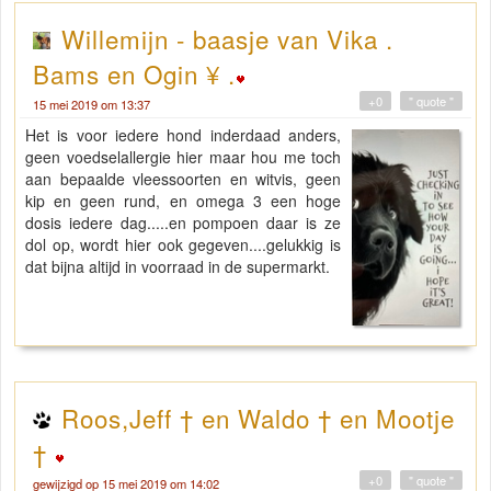
Willemijn - baasje van Vika .
Bams en Ogin ¥ .
+0
" quote "
15 mei 2019 om 13:37
Het is voor iedere hond inderdaad anders,
geen voedselallergie hier maar hou me toch
aan bepaalde vleessoorten en witvis, geen
kip en geen rund, en omega 3 een hoge
dosis iedere dag.....en pompoen daar is ze
dol op, wordt hier ook gegeven....gelukkig is
dat bijna altijd in voorraad in de supermarkt.
Roos,Jeff † en Waldo † en Mootje
†
+0
" quote "
gewijzigd op 15 mei 2019 om 14:02