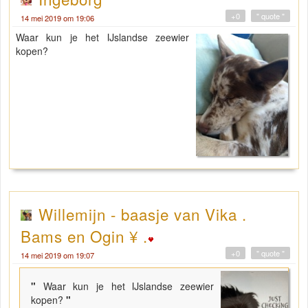
+0
" quote "
14 mei 2019 om 19:06
Waar kun je het IJslandse zeewier
kopen?
Willemijn - baasje van Vika .
Bams en Ogin ¥ .
+0
" quote "
14 mei 2019 om 19:07
"
Waar kun je het IJslandse zeewier
kopen?
"