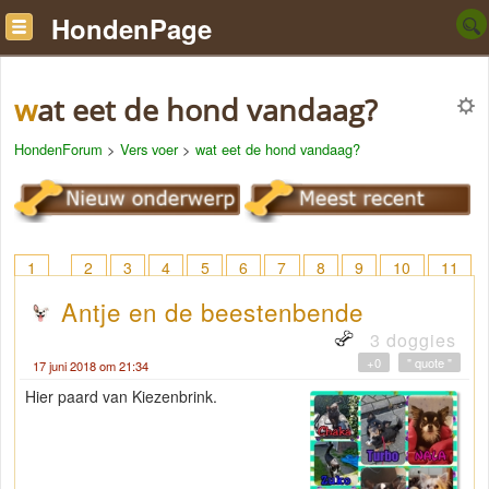
HondenPage
wat eet de hond vandaag?
HondenForum
>
Vers voer
>
wat eet de hond vandaag?
1
2
3
4
5
6
7
8
9
10
11
12
13
14
15
16
17
18
> 22
Antje en de beestenbende
3 doggies
+0
" quote "
17 juni 2018 om 21:34
Hier paard van Kiezenbrink.