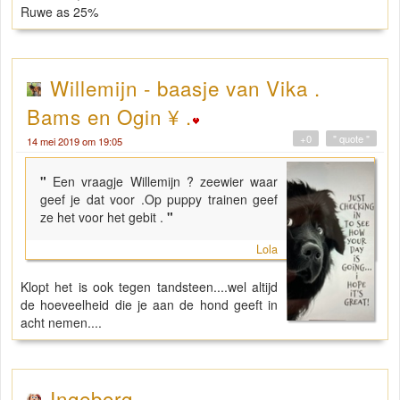
Ruwe as 25%
Willemijn - baasje van Vika .
Bams en Ogin ¥ .
+0
" quote "
14 mei 2019 om 19:05
"
Een vraagje Willemijn ? zeewier waar
geef je dat voor .Op puppy trainen geef
ze het voor het gebit .
"
Lola
Klopt het is ook tegen tandsteen....wel altijd
de hoeveelheid die je aan de hond geeft in
acht nemen....
Ingeborg