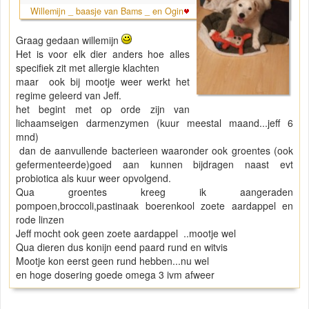
Willemijn _ baasje van Bams _ en Ogin
Graag gedaan willemijn
Het is voor elk dier anders hoe alles
specifiek zit met allergie klachten
maar ook bij mootje weer werkt het
regime geleerd van Jeff.
het begint met op orde zijn van
lichaamseigen darmenzymen (kuur meestal maand...jeff 6
mnd)
dan de aanvullende bacterieen waaronder ook groentes (ook
gefermenteerde)goed aan kunnen bijdragen naast evt
probiotica als kuur weer opvolgend.
Qua groentes kreeg ik aangeraden
pompoen,broccoli,pastinaak boerenkool zoete aardappel en
rode linzen
Jeff mocht ook geen zoete aardappel ..mootje wel
Qua dieren dus konijn eend paard rund en witvis
Mootje kon eerst geen rund hebben...nu wel
en hoge dosering goede omega 3 ivm afweer