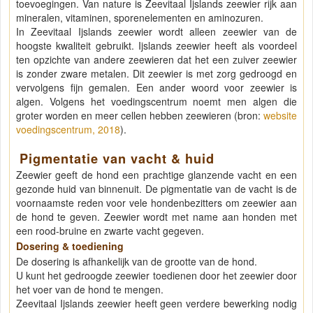
toevoegingen. Van nature is Zeevitaal Ijslands zeewier rijk aan
mineralen, vitaminen, sporenelementen en aminozuren.
In Zeevitaal Ijslands zeewier wordt alleen zeewier van de
hoogste kwaliteit gebruikt. Ijslands zeewier heeft als voordeel
ten opzichte van andere zeewieren dat het een zuiver zeewier
is zonder zware metalen. Dit zeewier is met zorg gedroogd en
vervolgens fijn gemalen. Een ander woord voor zeewier is
algen. Volgens het voedingscentrum noemt men algen die
groter worden en meer cellen hebben zeewieren (bron:
website
voedingscentrum, 2018
).
Pigmentatie van vacht & huid
Zeewier geeft de hond een prachtige glanzende vacht en een
gezonde huid van binnenuit. De pigmentatie van de vacht is de
voornaamste reden voor vele hondenbezitters om zeewier aan
de hond te geven. Zeewier wordt met name aan honden met
een rood-bruine en zwarte vacht gegeven.
Dosering & toediening
De dosering is afhankelijk van de grootte van de hond.
U kunt het gedroogde zeewier toedienen door het zeewier door
het voer van de hond te mengen.
Zeevitaal Ijslands zeewier heeft geen verdere bewerking nodig