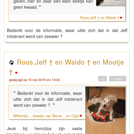
geven..hier en daar een klein beetje kan
geen kwaad.
"
Roos,Jeff † en Waldo †
Bedankt voor de informatie, waar uitte zich dat in dat Jeff
intolerant werd van zeewier ?
Roos,Jeff † en Waldo † en Mootje
†
+0
" quote "
gewijzigd op 15 mei 2019 om 13:24
"
Bedankt voor de informatie, waar
uitte zich dat in dat Jeff intolerant
werd van zeewier ?
"
Willemijn _ baasje van Bams _ en Ogin
Jeuk bij hem(dus zijn vaste