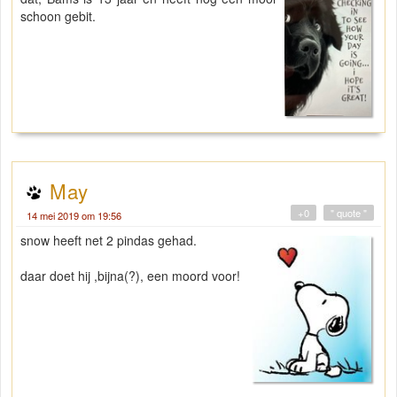
schoon gebit.
May
+0
" quote "
14 mei 2019 om 19:56
snow heeft net 2 pindas gehad.
daar doet hij ,bijna(?), een moord voor!