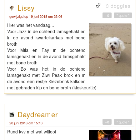
3 doggies
Lissy
+0
" quote "
gewijzigd op 19 juni 2018 om 23:06
Hier was het vandaag...
Voor Jazz in de ochtend lamsgehakt en
in de avond kwartelkarkas met bone
broth
Voor Mila en Fay in de ochtend
lamsgehakt en in de avond lamsgehakt
met bone broth
Voor Bo was het in de ochtend
lamsgehakt met Ziwi Peak brok en in
de avond een restje Kiezebrink kalkoen
met gebraden kip en bone broth (kieskeurtje)
Daydreamer
+0
" quote "
20 juni 2018 om 15:13
Rund kvv met wat witloof