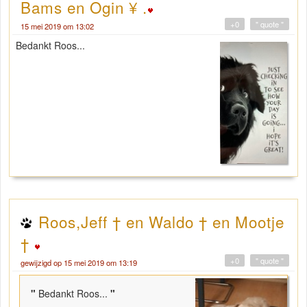
Bams en Ogin ¥ .
+0
" quote "
15 mei 2019 om 13:02
Bedankt Roos...
Roos,Jeff † en Waldo † en Mootje
†
+0
" quote "
gewijzigd op 15 mei 2019 om 13:19
"
Bedankt Roos...
"