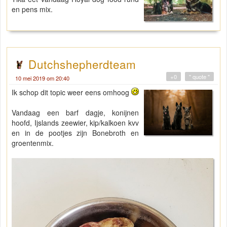
en pens mix.
Dutchshepherdteam
+0
" quote "
10 mei 2019 om 20:40
Ik schop dit topic weer eens omhoog
Vandaag een barf dagje, konijnen
hoofd, Ijslands zeewier, kip/kalkoen kvv
en in de pootjes zijn Bonebroth en
groentenmix.