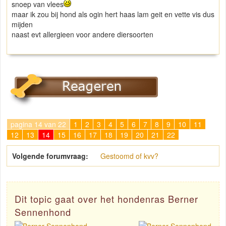
snoep van vlees
maar ik zou bij hond als ogin hert haas lam geit en vette vis dus
mijden
naast evt allergieen voor andere diersoorten
pagina 14 van 22
1
2
3
4
5
6
7
8
9
10
11
12
13
14
15
16
17
18
19
20
21
22
Volgende forumvraag:
Gestoomd of kvv?
Dit topic gaat over het hondenras Berner
Sennenhond