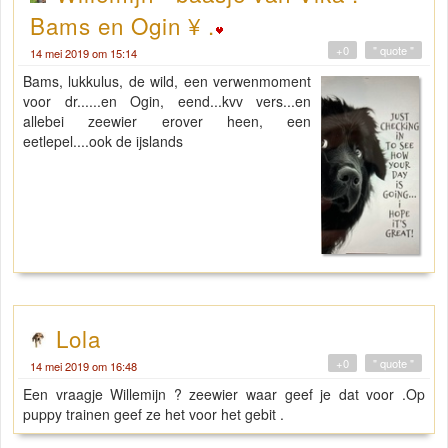
Bams en Ogin ¥ .
+0
" quote "
14 mei 2019 om 15:14
Bams, lukkulus, de wild, een verwenmoment
voor dr......en Ogin, eend...kvv vers...en
allebei zeewier erover heen, een
eetlepel....ook de ijslands
Lola
+0
" quote "
14 mei 2019 om 16:48
Een vraagje Willemijn ? zeewier waar geef je dat voor .Op
puppy trainen geef ze het voor het gebit .