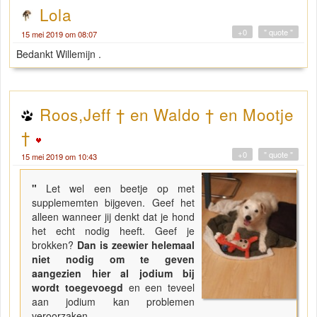
Lola
+0
" quote "
15 mei 2019 om 08:07
Bedankt Willemijn .
Roos,Jeff † en Waldo † en Mootje
†
+0
" quote "
15 mei 2019 om 10:43
"
Let wel een beetje op met
supplememten bijgeven. Geef het
alleen wanneer jij denkt dat je hond
het echt nodig heeft. Geef je
brokken?
Dan is zeewier helemaal
niet nodig om te geven
aangezien hier al jodium bij
wordt toegevoegd
en een teveel
aan jodium kan problemen
veroorzaken.