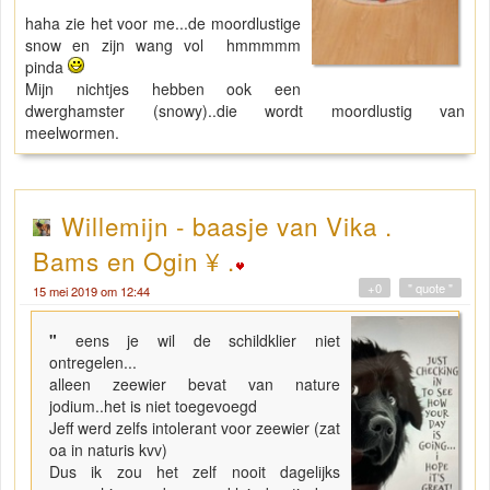
haha zie het voor me...de moordlustige
snow en zijn wang vol hmmmmm
pinda
Mijn nichtjes hebben ook een
dwerghamster (snowy)..die wordt moordlustig van
meelwormen.
Willemijn - baasje van Vika .
Bams en Ogin ¥ .
+0
" quote "
15 mei 2019 om 12:44
"
eens je wil de schildklier niet
ontregelen...
alleen zeewier bevat van nature
jodium..het is niet toegevoegd
Jeff werd zelfs intolerant voor zeewier (zat
oa in naturis kvv)
Dus ik zou het zelf nooit dagelijks