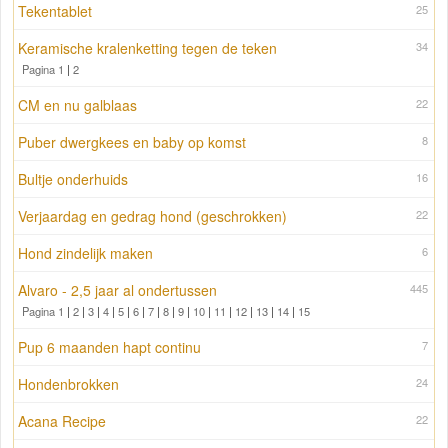
Tekentablet
25
Keramische kralenketting tegen de teken
34
Pagina 1
|
2
CM en nu galblaas
22
Puber dwergkees en baby op komst
8
Bultje onderhuids
16
Verjaardag en gedrag hond (geschrokken)
22
Hond zindelijk maken
6
Alvaro - 2,5 jaar al ondertussen
445
Pagina 1
|
2
|
3
|
4
|
5
|
6
|
7
|
8
|
9
|
10
|
11
|
12
|
13
|
14
|
15
Pup 6 maanden hapt continu
7
Hondenbrokken
24
Acana Recipe
22