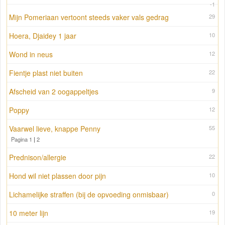
-1
Mijn Pomeriaan vertoont steeds vaker vals gedrag
29
Hoera, Djaidey 1 jaar
10
Wond in neus
12
Fientje plast niet buiten
22
Afscheid van 2 oogappeltjes
9
Poppy
12
Vaarwel lieve, knappe Penny
55
Pagina 1
|
2
Prednison/allergie
22
Hond wil niet plassen door pijn
10
Lichamelijke straffen (bij de opvoeding onmisbaar)
0
10 meter lijn
19