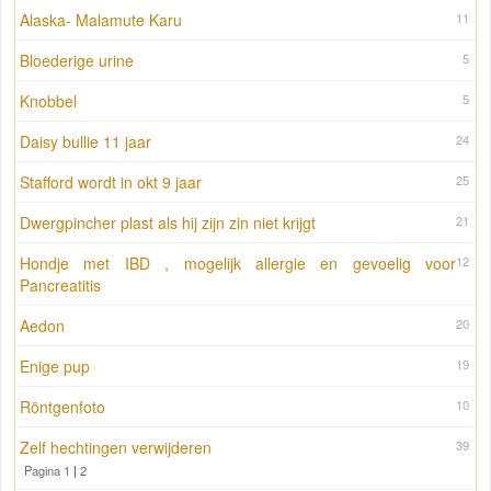
Alaska- Malamute Karu
11
Bloederige urine
5
Knobbel
5
Daisy bullie 11 jaar
24
Stafford wordt in okt 9 jaar
25
Dwergpincher plast als hij zijn zin niet krijgt
21
Hondje met IBD , mogelijk allergie en gevoelig voor
12
Pancreatitis
Aedon
20
Enige pup
19
Röntgenfoto
10
Zelf hechtingen verwijderen
39
Pagina 1
|
2