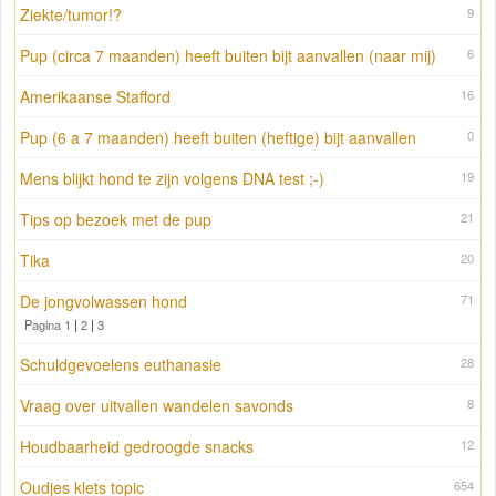
Ziekte/tumor!?
9
Pup (circa 7 maanden) heeft buiten bijt aanvallen (naar mij)
6
Amerikaanse Stafford
16
Pup (6 a 7 maanden) heeft buiten (heftige) bijt aanvallen
0
Mens blijkt hond te zijn volgens DNA test ;-)
19
Tips op bezoek met de pup
21
Tika
20
De jongvolwassen hond
71
Pagina 1
|
2
|
3
Schuldgevoelens euthanasie
28
Vraag over uitvallen wandelen savonds
8
Houdbaarheid gedroogde snacks
12
Oudjes klets topic
654