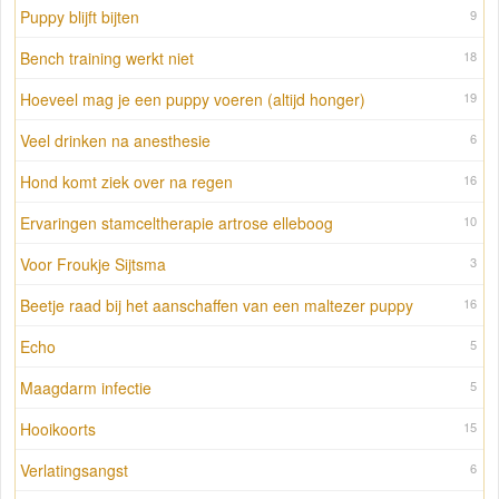
Puppy blijft bijten
9
Bench training werkt niet
18
Hoeveel mag je een puppy voeren (altijd honger)
19
Veel drinken na anesthesie
6
Hond komt ziek over na regen
16
Ervaringen stamceltherapie artrose elleboog
10
Voor Froukje Sijtsma
3
Beetje raad bij het aanschaffen van een maltezer puppy
16
Echo
5
Maagdarm infectie
5
Hooikoorts
15
Verlatingsangst
6