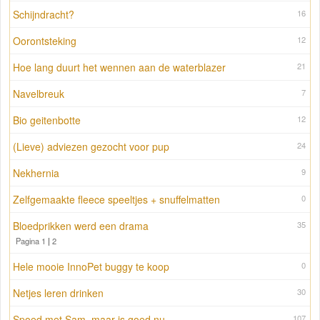
Schijndracht?
16
Oorontsteking
12
Hoe lang duurt het wennen aan de waterblazer
21
Navelbreuk
7
Bio geitenbotte
12
(Lieve) adviezen gezocht voor pup
24
Nekhernia
9
Zelfgemaakte fleece speeltjes + snuffelmatten
0
Bloedprikken werd een drama
35
Pagina 1
|
2
Hele mooie InnoPet buggy te koop
0
Netjes leren drinken
30
Spoed met Sam, maar is goed nu..
107