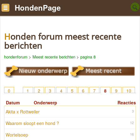
HondenPage
Honden forum meest recente
berichten
hondenforum
>
Meest recente berichten
>
pagina 8
0
1
2
3
4
5
6
7
8
9
10
11
12
13
14
15
16
17
Datum
Onderwerp
Reacties
Akita x Rottweiler
3
Waarom sloopt een hond ?
12
Wortelsoep
16