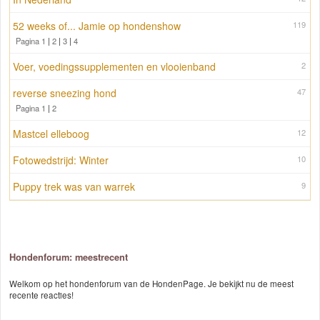
52 weeks of... Jamie op hondenshow
119
Pagina 1
|
2
|
3
|
4
Voer, voedingssupplementen en vlooienband
2
reverse sneezing hond
47
Pagina 1
|
2
Mastcel elleboog
12
Fotowedstrijd: Winter
10
Puppy trek was van warrek
9
Hondenforum: meestrecent
Welkom op het hondenforum van de HondenPage. Je bekijkt nu de meest
recente reacties!