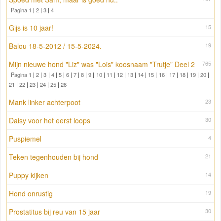
Pagina 1
|
2
|
3
|
4
Gijs is 10 jaar!
15
Balou 18-5-2012 / 15-5-2024.
19
Mijn nieuwe hond "Liz" was "Lois" koosnaam "Trutje" Deel 2
765
Pagina 1
|
2
|
3
|
4
|
5
|
6
|
7
|
8
|
9
|
10
|
11
|
12
|
13
|
14
|
15
|
16
|
17
|
18
|
19
|
20
|
21
|
22
|
23
|
24
|
25
|
26
Mank linker achterpoot
23
Daisy voor het eerst loops
30
Puspiemel
4
Teken tegenhouden bij hond
21
Puppy kijken
14
Hond onrustig
19
Prostatitus bij reu van 15 jaar
30