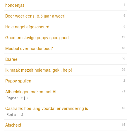
hondenjas
4
Beer weer eens. 8,5 jaar alweer!
9
Hele nagel afgescheurd
5
Goed en stevige puppy speelgoed
12
Meubel over hondenbed?
18
Diaree
20
Ik maak mezelf helemaal gek , help!
29
Puppy spullen
2
Afbeeldingen maken met AI
71
Pagina 1
|
2
|
3
Castratie: hoe lang voordat er verandering is
45
Pagina 1
|
2
Afscheid
15