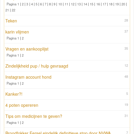
Pagina 1
|
2
|
3
|
4
|
5
|
6
|
7
|
8
|
9
|
10
|
11
|
12
|
13
|
14
|
15
|
16
|
17
|
18
|
19
|
20
|
21
|
22
Teken
28
karin vlijmen
37
Pagina 1
|
2
Vragen en aankooplijst
35
Pagina 1
|
2
Zindelijkheid pup / hulp gevraagd
12
Instagram account hond
48
Pagina 1
|
2
Kanker?!
5
4 poten opereren
19
Tips om medicijnen te geven?
31
Pagina 1
|
2
Broodfokker Eersel eindelijk definitieve stop door NVWA
7