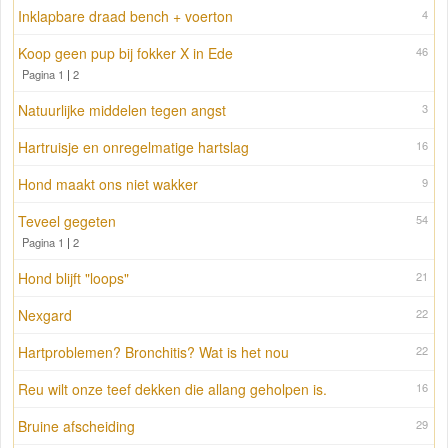
Inklapbare draad bench + voerton
4
Koop geen pup bij fokker X in Ede
46
Pagina 1
|
2
Natuurlijke middelen tegen angst
3
Hartruisje en onregelmatige hartslag
16
Hond maakt ons niet wakker
9
Teveel gegeten
54
Pagina 1
|
2
Hond blijft "loops"
21
Nexgard
22
Hartproblemen? Bronchitis? Wat is het nou
22
Reu wilt onze teef dekken die allang geholpen is.
16
Bruine afscheiding
29