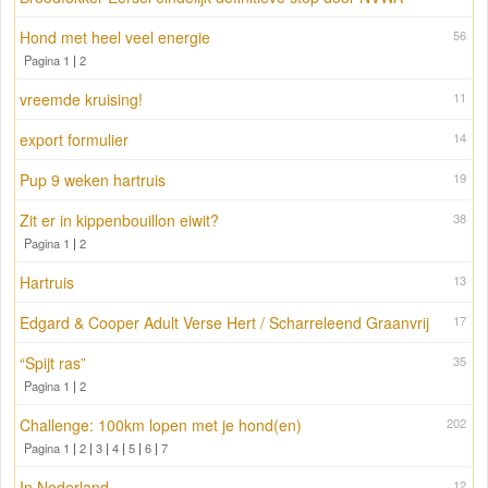
Hond met heel veel energie
56
Pagina 1
|
2
vreemde kruising!
11
export formulier
14
Pup 9 weken hartruis
19
Zit er in kippenbouillon eiwit?
38
Pagina 1
|
2
Hartruis
13
Edgard & Cooper Adult Verse Hert / Scharreleend Graanvrij
17
“Spijt ras”
35
Pagina 1
|
2
Challenge: 100km lopen met je hond(en)
202
Pagina 1
|
2
|
3
|
4
|
5
|
6
|
7
In Nederland
12