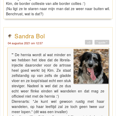
Kim, de border collieste van alle border collies :')
(Nu ligt ze te staren naar mijn man dat ze weer naar buiten wil.
Benchrust, wat is dat?)
Sandra Bol
+0
" quote "
04 augustus 2021 om 12:57
"
De hernia wordt al wat minder en
we hebben het idee dat de librela-
injectie daaronder voor de artrose
heel goed werkt bij Kim. Ze staat
zelfstandig op van zelfs de gladde
vloer en ze loopt/staat echt een stuk
steviger. Nadeel is wel dat ze dus
echt weer flinke einden wil wandelen en dat mag ze
officieel niet met de hernia :')
Dierenarts: "Je kunt wel gewoon rustig met haar
wandelen, op haar leeftijd zal ze toch geen twee uur
meer lopen." (dit was een invaller)