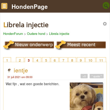
HondenPage
Librela injectie
HondenForum
>
Oudere hond
>
Librela injectie
1
2
3
4
5
6
7
8
9
10
11
12
ientje
+0
" quote "
31 juli 2021 om 09:00
Wat fijn , wat een goede berichten.