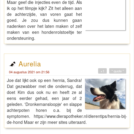
Maar geef die injecties even de tijd. Als
ik op het filmpje kijk? Zit het alleen aan
de achterzijde, van voren gaat het
goed. Je zou dus kunnen gaan
nadenken over het laten maken of zelf
maken van een hondenrolstoeltje ter
ondersteuning.
Aurelia
+1
" quote "
04 augustus 2021 om 21:56
Joe dat lijkt ook op een hernia, Sandra!
Dat gezwabber met die onderrug, dat
doet Kim dus ook nu en heeft ze al
eens eerder gehad, een jaar of 2
geleden. 'Dronkemansloopje' en slappe
achterpoten horen o.a. bij de
symptomen. https://www.dierapotheker.nl/dierentips/hernia-bij-
de-hond Maar er zijn meer sites uiteraard.