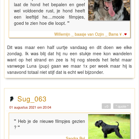
laat de hond het bepalen en geef
wel voldoende rust, je hond heeft
een leeftijd he....mooie filmpjes,
goed te zien hoe die loopt.
"
Willemijn _ baasje van Ozjin _ Bams ¥ .
Dit was maar een half uurtje vandaag en dit doen we elke
zondag. Ik was blij dat hij nu een stukje mee kon wandelen
want op het strand en zee is hij nog steeds het liefst maar
vanwege Luna (pup) gaan we maar 1x per week maar hij is
vanavond totaal niet stijf dat is echt wel bijzonder.
Sug_063
+0
" quote "
01 augustus 2021 om 20:04
"
Heb je de nieuwe filmpjes gezien
?
"
Sandra Bol