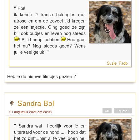
"
Hoi!
ik kende 2 franse buldogjes met
atrose en om de zoveel tijd kregen
ze een injectie. Ging goed ze zijn
blij ook oudjes en leven nog steeds
! Altijd hoop hebben
Hoe gaat
het nu? Nog steeds goed? Wens
jullie veel geluk
"
Suzie_Fado
Heb je de nieuwe filmpjes gezien ?
Sandra Bol
+0
" quote "
01 augustus 2021 om 20:03
"
Sandra wat heerlijk voor je en
uiteraard voor de hond..... hoop dat
het zo blijft...niet al te veel doen he,