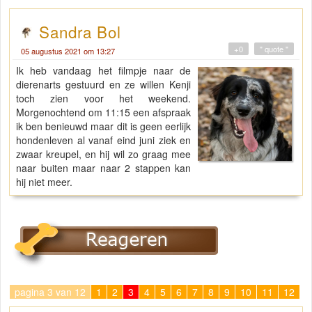
Sandra Bol
+0
" quote "
05 augustus 2021 om 13:27
Ik heb vandaag het filmpje naar de
dierenarts gestuurd en ze willen Kenji
toch zien voor het weekend.
Morgenochtend om 11:15 een afspraak
ik ben benieuwd maar dit is geen eerlijk
hondenleven al vanaf eind juni ziek en
zwaar kreupel, en hij wil zo graag mee
naar buiten maar naar 2 stappen kan
hij niet meer.
pagina 3 van 12
1
2
3
4
5
6
7
8
9
10
11
12