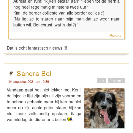
Aurelia en Kim: *kijken elkaar aan* *liepen tot de hernia
nog heel regelmatig minstens twee uur*
Kim, de border collieste van alle border collies :')
(Nu ligt ze te staren naar mijn man dat ze weer naar
buiten wil. Benchrust, wat is dat?)
"
Aurelia
Dat is echt fantastisch nieuws !!!
Sandra Bol
+0
" quote "
04 augustus 2021 om 12:59
Vandaag gaat het niet lekker met Kenji
de injectie lijkt zijn pijn uit zijn voorpoten
te hebben gehaald maar hij kan nu niet
meer op zijn achterpoten staan, hij kan
niet meer zelfstandig opstaan, ik ga
vanmiddag de dierenarts bellen
.