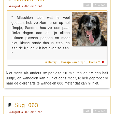
+0
" quote "
04 augustus 2021 om 19:46
"
Misschien toch wat te veel
gedaan, heb ze zien hollen op het
filmpje, Sandra, hou ze een paar
flinke dagen aan de lijn alleen
uitlaten plassen poepen en meer
niet, kleine ronde dus in stap...en
aan de lijn, en kijk het even zo aan.
"
Willemijn _ baasje van Ozjin _ Bams ¥ .
Niet meer als anders 3x per dag 10 minuten en 1x een half
uurtje, en wandelen kan hij niet eens meer, ik heb geprobeerd
naar de dierenarts te wandelen 600 meter dat kan hij niet.
Sug_063
+0
" quote "
04 augustus 2021 om 19:47