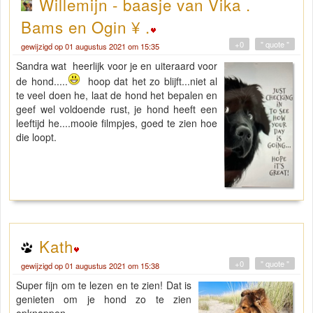
Willemijn - baasje van Vika .
Bams en Ogin ¥ .
+0
" quote "
gewijzigd op 01 augustus 2021 om 15:35
Sandra wat heerlijk voor je en uiteraard voor
de hond.....
hoop dat het zo blijft...niet al
te veel doen he, laat de hond het bepalen en
geef wel voldoende rust, je hond heeft een
leeftijd he....mooie filmpjes, goed te zien hoe
die loopt.
Kath
+0
" quote "
gewijzigd op 01 augustus 2021 om 15:38
Super fijn om te lezen en te zien! Dat is
genieten om je hond zo te zien
opknappen.