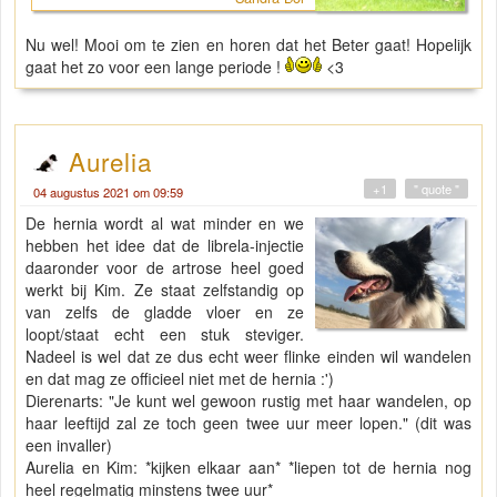
Nu wel! Mooi om te zien en horen dat het Beter gaat! Hopelijk
gaat het zo voor een lange periode !
<3
Aurelia
+1
" quote "
04 augustus 2021 om 09:59
De hernia wordt al wat minder en we
hebben het idee dat de librela-injectie
daaronder voor de artrose heel goed
werkt bij Kim. Ze staat zelfstandig op
van zelfs de gladde vloer en ze
loopt/staat echt een stuk steviger.
Nadeel is wel dat ze dus echt weer flinke einden wil wandelen
en dat mag ze officieel niet met de hernia :')
Dierenarts: "Je kunt wel gewoon rustig met haar wandelen, op
haar leeftijd zal ze toch geen twee uur meer lopen." (dit was
een invaller)
Aurelia en Kim: *kijken elkaar aan* *liepen tot de hernia nog
heel regelmatig minstens twee uur*