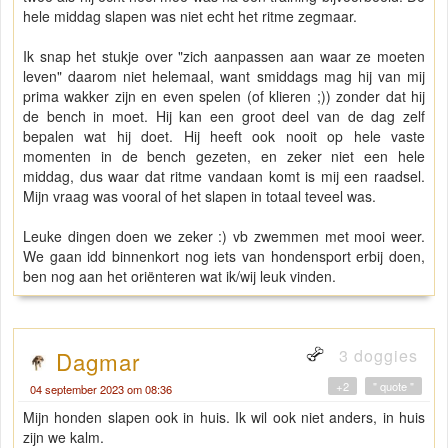
hele middag slapen was niet echt het ritme zegmaar.
Ik snap het stukje over "zich aanpassen aan waar ze moeten
leven" daarom niet helemaal, want smiddags mag hij van mij
prima wakker zijn en even spelen (of klieren ;)) zonder dat hij
de bench in moet. Hij kan een groot deel van de dag zelf
bepalen wat hij doet. Hij heeft ook nooit op hele vaste
momenten in de bench gezeten, en zeker niet een hele
middag, dus waar dat ritme vandaan komt is mij een raadsel.
Mijn vraag was vooral of het slapen in totaal teveel was.
Leuke dingen doen we zeker :) vb zwemmen met mooi weer.
We gaan idd binnenkort nog iets van hondensport erbij doen,
ben nog aan het oriënteren wat ik/wij leuk vinden.
3 doggies
Dagmar
+2
" quote "
04 september 2023 om 08:36
Mijn honden slapen ook in huis. Ik wil ook niet anders, in huis
zijn we kalm.