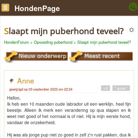
HondenPage
Slaapt mijn puberhond teveel?
HondenForum
>
Opvoeding puberhond
>
Slaapt mijn puberhond teveel?
Anne
+0
" quote "
gewijzigd op 03 september 2023 om 22:24
Halloo,
Ik heb een 10 maanden oude labrador uit een werklijn, heel fijn
beestje. Alleen ik merk een verandering op qua slapen en ik
weet niet goed of het normaal is of niet. Hij is mijn eerste hond,
vandaar de onzekerheid.
Hij was als jonge pup niet zo goed in zelf z'n rust pakken, dus ik