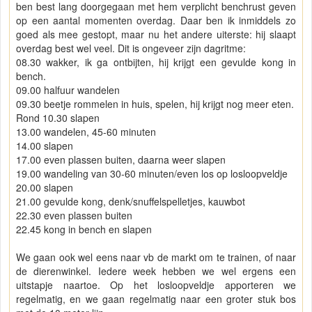
ben best lang doorgegaan met hem verplicht benchrust geven
op een aantal momenten overdag. Daar ben ik inmiddels zo
goed als mee gestopt, maar nu het andere uiterste: hij slaapt
overdag best wel veel. Dit is ongeveer zijn dagritme:
08.30 wakker, ik ga ontbijten, hij krijgt een gevulde kong in
bench.
09.00 halfuur wandelen
09.30 beetje rommelen in huis, spelen, hij krijgt nog meer eten.
Rond 10.30 slapen
13.00 wandelen, 45-60 minuten
14.00 slapen
17.00 even plassen buiten, daarna weer slapen
19.00 wandeling van 30-60 minuten/even los op losloopveldje
20.00 slapen
21.00 gevulde kong, denk/snuffelspelletjes, kauwbot
22.30 even plassen buiten
22.45 kong in bench en slapen
We gaan ook wel eens naar vb de markt om te trainen, of naar
de dierenwinkel. Iedere week hebben we wel ergens een
uitstapje naartoe. Op het losloopveldje apporteren we
regelmatig, en we gaan regelmatig naar een groter stuk bos