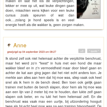
maken en laat het los de verplichtingen,
lekker er mee op uit, wat leuke dingen gaan
doen, misschien eens kijken voor een leuke
cursus zoals speuren of wat dan
ook….zolang je hond speels is en veel
energie heeft als die wakker is, geen zorgen maken.
Anne
+0
" quote "
gewijzigd op 04 september 2023 om 08:27
Ik stond zelf ook niet helemaal achter die verplichte benchrust,
maar het werd zo'n "feest" in huis met een hond die maar
wakker bleef en in z'n vermoeidheid maar door bleef gaan en
achter de kat aan ging jagen dat het niet echt anders kon. Je
merkte aan alles aan hem dat hij moe was, sliep vaak ook heel
snel als ik hem in de bench deed. Ben toen ook gelijk gaan
trainen met buiten de bench slapen, door hem als hij moe was
aan een lijn van 2 meter bij me te houden, dan lukte zelf gaan
slapen ook beter, en nu lukt het hem helemaal zelf. En die
benchrust was vaak max een uurtje, bij uitzondering hooguit
twee als hij echt heel moe was na een training bijvoorbeeld. De