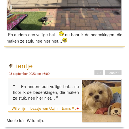
En anders een veilige bal…
nu hoor ik de bedenkingen, die
maken ze stuk, nee hier niet…
ientje
+0
" quote "
08 september 2023 om 16:00
"
En anders een veilige bal… nu
hoor ik de bedenkingen, die maken
ze stuk, nee hier niet…
"
Willemijn _ baasje van Ozjin _ Bams ¥ .
Mooie tuin Willemijn.