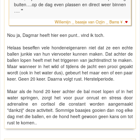
buiten….op de dag even plassen en direct weer binnen
….
"
Willemijn _ baasje van Ozjin _ Bams ¥ .
Nou ja, Dagmar heeft hier een punt.. vind ik toch.
Helaas beseffen vele hondeneigenaren niet dat ze een echte
ballen junkie van hun viervoeter kunnen maken. Dat achter de
ballen lopen heeft met het triggeren van jachtinstinct te maken.
Maar wanneer in het wild of tijdens de jacht een prooi gepakt
wordt (ook in het water dus), gebeurt het maar een of een paar
keer. Geen 20 keer. Daarna volgt rust. Herstelperiode.
Maar als de hond 20 keer achter de bal moet lopen of in het
water springen, zorgt het voor puur onrust en stress door
adrenaline en cortisol die constant worden aangemaakt
"dankzij" deze activiteit. Sommige baasjes gooien dan nog elke
dag met die ballen, en de hond heeft gewoon geen kans om tot
rust te komen..