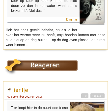
keer op keer op keer. En met de hitte
doen ze dan in het water ‘want dat is
lekker fris’. Niet dus.
"
Dagmar
Heb het nooit geteld hahaha, en als je het
over het warme weer nu heeft, mijn honden komen met deze
hitte niet op de dag buiten….op de dag even plassen en direct
weer binnen ….
ientje
+0
" quote "
07 september 2023 om 20:08
"
er loopt hier in de buurt een friese