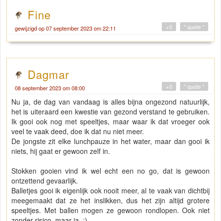
Fine
+0
" quote "
gewijzigd op 07 september 2023 om 22:11
Dagmar
+0
" quote "
08 september 2023 om 08:00
Nu ja, de dag van vandaag is alles bijna ongezond natuurlijk,
het is uiteraard een kwestie van gezond verstand te gebruiken.
Ik gooi ook nog met speeltjes, maar waar ik dat vroeger ook
veel te vaak deed, doe ik dat nu niet meer.
De jongste zit elke lunchpauze in het water, maar dan gooi ik
niets, hij gaat er gewoon zelf in.
Stokken gooien vind ik wel echt een no go, dat is gewoon
ontzettend gevaarlijk.
Balletjes gooi ik eigenlijk ook nooit meer, al te vaak van dichtbij
meegemaakt dat ze het inslikken, dus het zijn altijd grotere
speeltjes. Met ballen mogen ze gewoon rondlopen. Ook niet
zonder risico, maar ja. :)