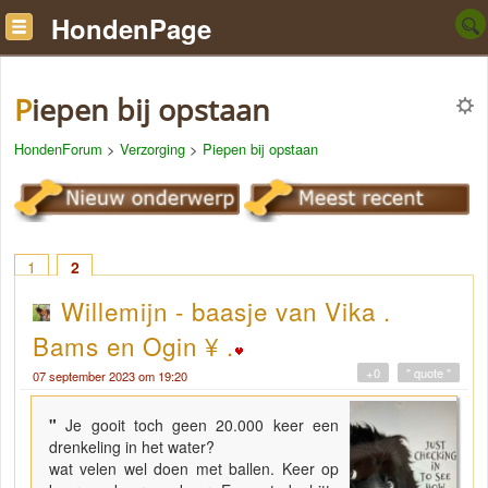
HondenPage
Piepen bij opstaan
HondenForum
>
Verzorging
>
Piepen bij opstaan
1
2
Willemijn - baasje van Vika .
Bams en Ogin ¥ .
+0
" quote "
07 september 2023 om 19:20
"
Je gooit toch geen 20.000 keer een
drenkeling in het water?
wat velen wel doen met ballen. Keer op