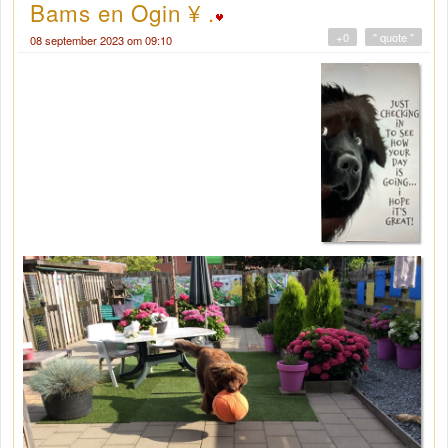
Bams en Ogin ¥ .
+0
" quote "
08 september 2023 om 09:10