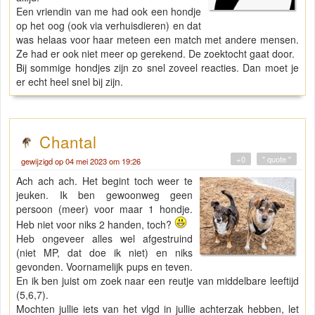
Een vriendin van me had ook een hondje
op het oog (ook via verhuisdieren) en dat
was helaas voor haar meteen een match met andere mensen.
Ze had er ook niet meer op gerekend. De zoektocht gaat door.
Bij sommige hondjes zijn zo snel zoveel reacties. Dan moet je
er echt heel snel bij zijn.
Chantal
+0
" quote "
gewijzigd op 04 mei 2023 om 19:26
Ach ach ach. Het begint toch weer te
jeuken. Ik ben gewoonweg geen
persoon (meer) voor maar 1 hondje.
Heb niet voor niks 2 handen, toch?
Heb ongeveer alles wel afgestruind
(niet MP, dat doe ik niet) en niks
gevonden. Voornamelijk pups en teven.
En ik ben juist om zoek naar een reutje van middelbare leeftijd
(5,6,7).
Mochten jullie iets van het vlgd in jullie achterzak hebben, let