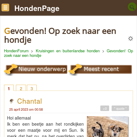
HondenPage
Gevonden! Op zoek naar een
hondje
HondenForum
>
Kruisingen en buitenlandse honden
>
Gevonden! Op
zoek naar een hondje
1
2
3
Chantal
+0
" quote "
25 april 2023 om 00:58
Hoi allemaal
Ik ben een beetje aan het rondkijken
voor een maatje voor mij en Sun. Ik
merk dat het nu, na het overlijden van