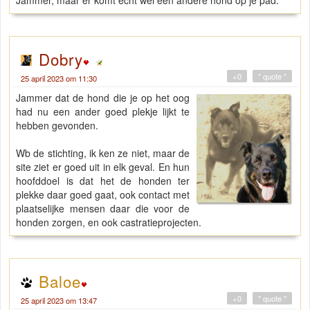
Jammer, maar er komt echt wel een andere hond op je pad.
Dobry
+0
" quote "
25 april 2023 om 11:30
Jammer dat de hond die je op het oog
had nu een ander goed plekje lijkt te
hebben gevonden.
Wb de stichting, ik ken ze niet, maar de
site ziet er goed uit in elk geval. En hun
hoofddoel is dat het de honden ter
plekke daar goed gaat, ook contact met
plaatselijke mensen daar die voor de
honden zorgen, en ook castratieprojecten.
Baloe
+0
" quote "
25 april 2023 om 13:47