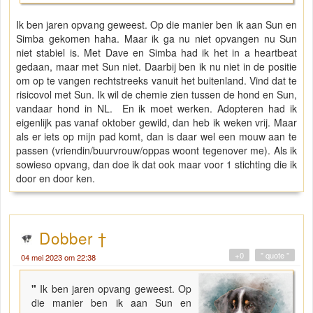
Ik ben jaren opvang geweest. Op die manier ben ik aan Sun en
Simba gekomen haha. Maar ik ga nu niet opvangen nu Sun
niet stabiel is. Met Dave en Simba had ik het in a heartbeat
gedaan, maar met Sun niet. Daarbij ben ik nu niet in de positie
om op te vangen rechtstreeks vanuit het buitenland. Vind dat te
risicovol met Sun. Ik wil de chemie zien tussen de hond en Sun,
vandaar hond in NL. En ik moet werken. Adopteren had ik
eigenlijk pas vanaf oktober gewild, dan heb ik weken vrij. Maar
als er iets op mijn pad komt, dan is daar wel een mouw aan te
passen (vriendin/buurvrouw/oppas woont tegenover me). Als ik
sowieso opvang, dan doe ik dat ook maar voor 1 stichting die ik
door en door ken.
Dobber †
+0
" quote "
04 mei 2023 om 22:38
"
Ik ben jaren opvang geweest. Op
die manier ben ik aan Sun en