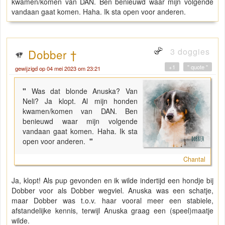
kwamen/komen van DAN. Ben benieuwd waar mijn volgende
vandaan gaat komen. Haha. Ik sta open voor anderen.
3 doggies
Dobber †
+1
" quote "
gewijzigd op 04 mei 2023 om 23:21
"
Was dat blonde Anuska? Van
Neli? Ja klopt. Al mijn honden
kwamen/komen van DAN. Ben
benieuwd waar mijn volgende
vandaan gaat komen. Haha. Ik sta
open voor anderen.
"
Chantal
Ja, klopt! Als pup gevonden en ik wilde indertijd een hondje bij
Dobber voor als Dobber wegviel. Anuska was een schatje,
maar Dobber was t.o.v. haar vooral meer een stabiele,
afstandelijke kennis, terwijl Anuska graag een (speel)maatje
wilde.