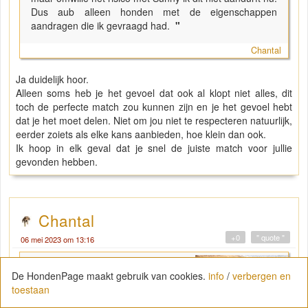
Dus aub alleen honden met de eigenschappen
aandragen die ik gevraagd had.
"
Chantal
Ja duidelijk hoor.
Alleen soms heb je het gevoel dat ook al klopt niet alles, dit
toch de perfecte match zou kunnen zijn en je het gevoel hebt
dat je het moet delen. Niet om jou niet te respecteren natuurlijk,
eerder zoiets als elke kans aanbieden, hoe klein dan ook.
Ik hoop in elk geval dat je snel de juiste match voor jullie
gevonden hebben.
Chantal
+0
" quote "
06 mei 2023 om 13:16
"
Ja duidelijk hoor.
De HondenPage maakt gebruik van cookies.
info
/
verbergen en
Alleen soms heb je het gevoel dat
toestaan
ook al klopt niet alles, dit toch de