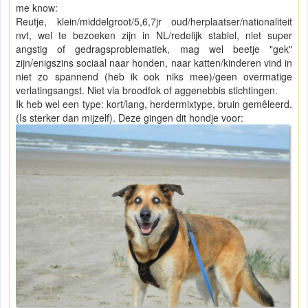
me know:
Reutje, klein/middelgroot/5,6,7jr oud/herplaatser/nationaliteit
nvt, wel te bezoeken zijn in NL/redelijk stabiel, niet super
angstig of gedragsproblematiek, mag wel beetje "gek"
zijn/enigszins sociaal naar honden, naar katten/kinderen vind in
niet zo spannend (heb ik ook niks mee)/geen overmatige
verlatingsangst. Niet via broodfok of aggenebbis stichtingen.
Ik heb wel een type: kort/lang, herdermixtype, bruin gemêleerd.
(Is sterker dan mijzelf). Deze gingen dit hondje voor: