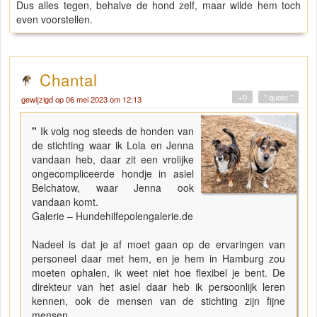
Dus alles tegen, behalve de hond zelf, maar wilde hem toch
even voorstellen.
Chantal
+0
" quote "
gewijzigd op 06 mei 2023 om 12:13
"
Ik volg nog steeds de honden van
de stichting waar ik Lola en Jenna
vandaan heb, daar zit een vrolijke
ongecompliceerde hondje in asiel
Belchatow, waar Jenna ook
vandaan komt.
Galerie – Hundehilfepolengalerie.de
Nadeel is dat je af moet gaan op de ervaringen van
personeel daar met hem, en je hem in Hamburg zou
moeten ophalen, ik weet niet hoe flexibel je bent. De
direkteur van het asiel daar heb ik persoonlijk leren
kennen, ook de mensen van de stichting zijn fijne
mensen.