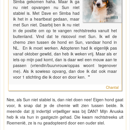
Simba gekomen haha. Maar ik ga
nu niet opvangen nu Sun niet
stabiel is. Met Dave en Simba had
ik het in a heartbeat gedaan, maar
met Sun niet. Daarbij ben ik nu niet
in de positie om op te vangen rechtstreeks vanuit het
buitenland. Vind dat te risicovol met Sun. Ik wil de
chemo zien tussen de hond en Sun, vandaar hond in
NL. En ik moet werken. Adopteren had ik eigenlijk pas
vanaf oktober gewild, dan heb ik weken vrij. Maar als er
iets op mijn pad komt, dan is daar wel een mouw aan te
passen (vriendin/buurvrouw/oppas woont tegenover
me). Als ik sowieso opvang, dan doe ik dat ook maar
voor 1 stichting die ik door en door ken.
"
Chantal
Nee, als Sun niet stabiel is, dan niet doen nee! Eigen hond gaat
voor, ik snap dat je de chemie wilt zien tussen beide. Ik
meende dat jij indertijd vrijwilliger was bij DAN? Mijn Anuska
heb ik via hun in gastgezin gehad. Die kwam rechtstreeks uit
Roemenië, ze is nu geadopteerd door een ouder stel.