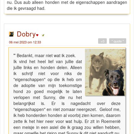
nu. Dus aub alleen honden met de eigenschappen aandragen
die ik gevraagd had.
Dobry
+0
" quote "
06 mei 2023 om 12:33
"
Bedankt, maar niet wat ik zoek.
Ik vind het heel lief van jullie dat
jullie links en honden delen. Alleen
ik schrijf niet voor niks de
"eigenschappen" op die ik heb om
de adoptie van mijn toekomstige
hond zo goed mogelijk te laten
verlopen met Sunny, die nu het
belangrijkst is. Er is nagedacht over deze
"eigenschappen" en niet zomaar neergezet. Geloof me,
ik heb honderden honden al voorbij zien komen, daarom
zette ik het hier neer voor wat hulp. Er zit in Roemenië
een meisje in een asiel die ik graag zou willen hebben,
maar omwille het risico met Sunny ik dit niet aandurft nu.