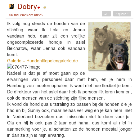
Dobry
+0
" quote "
06 mei 2023 om 08:25
Ik volg nog steeds de honden van de
stichting waar ik Lola en Jenna
vandaan heb, daar zit een vrolijke
ongecompliceerde hondje in asiel
Belchatow, waar Jenna ook vandaan
komt.
Galerie – Hundehilfepolengalerie.de
Nadeel is dat je af moet gaan op de
ervaringen van personeel daar met hem, en je hem in
Hamburg zou moeten ophalen, ik weet niet hoe flexibel je bent.
De direkteur van het asiel daar heb ik persoonlijk leren kennen,
ook de mensen van de stichting zijn fijne mensen.
Ik vond de hond qua uitstraling zo passen bij de honden die je
had en bij Sunny ook, maar helaas ver weg en je kan hem niet
in Nederland bezoeken dus misschien niet te doen voor je.
Oja en hij is ook pas 2 jaar oud haha, dus komt al niet in
aanmerking voor je, al schatten ze de honden meestal jonger
in dan ze zijn is mijn ervaring.