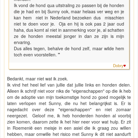
Ik vond de hond qua uitstraling zo passen bij de honden
die je had en bij Sunny ook, maar helaas ver weg en je
kan hem niet in Nederland bezoeken dus misschien
niet te doen voor je. Oja en hij is ook pas 2 jaar oud
haha, dus komt al niet in aanmerking voor je, al schatten
ze de honden meestal jonger in dan ze zijn is mijn
ervaring.
Dus alles tegen, behalve de hond zelf, maar wilde hem
toch even voorstellen.
"
Dobry
Bedankt, maar niet wat ik zoek.
Ik vind het heel lief van jullie dat jullie links en honden delen.
Alleen ik schrijf niet voor niks de "eigenschappen" op die ik heb
om de adoptie van mijn toekomstige hond zo goed mogelijk te
laten verlopen met Sunny, die nu het belangrijkst is. Er is
nagedacht over deze "eigenschappen" en niet zomaar
neergezet. Geloof me, ik heb honderden honden al voorbij
zien komen, daarom zette ik het hier neer voor wat hulp. Er zit
in Roemenië een meisje in een asiel die ik graag zou willen
hebben, maar omwille het risico met Sunny ik dit niet aandurft