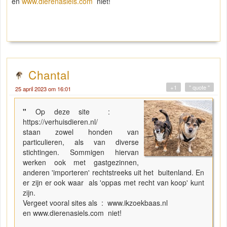
en
www.dierenasiels.com
niet!
Chantal
+1
" quote "
25 april 2023 om 16:01
"
Op deze site :
https://verhuisdieren.nl/
staan zowel honden van
particulieren, als van diverse
stichtingen. Sommigen hiervan
werken ook met gastgezinnen,
anderen 'importeren' rechtstreeks uit het buitenland. En
er zijn er ook waar als 'oppas met recht van koop' kunt
zijn.
Vergeet vooral sites als : www.ikzoekbaas.nl
en www.dierenasiels.com niet!