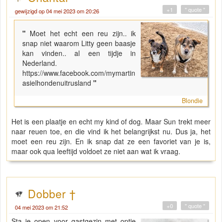
+1
" quote "
gewijzigd op 04 mei 2023 om 20:26
"
Moet het echt een reu zijn.. ik
snap niet waarom Litty geen baasje
kan vinden.. al een tijdje in
Nederland.
https://www.facebook.com/mymartin
asielhondenuitrusland
"
Blondie
Het is een plaatje en echt my kind of dog. Maar Sun trekt meer
naar reuen toe, en die vind ik het belangrijkst nu. Dus ja, het
moet een reu zijn. En ik snap dat ze een favoriet van je is,
maar ook qua leeftijd voldoet ze niet aan wat ik vraag.
Dobber †
+0
" quote "
04 mei 2023 om 21:52
Sta je open voor gastgezin met optie