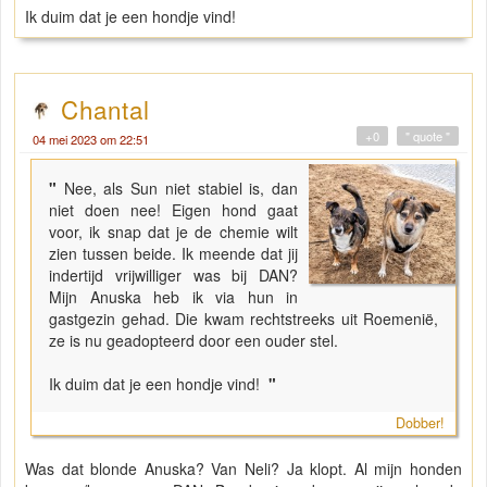
Ik duim dat je een hondje vind!
Chantal
+0
" quote "
04 mei 2023 om 22:51
"
Nee, als Sun niet stabiel is, dan
niet doen nee! Eigen hond gaat
voor, ik snap dat je de chemie wilt
zien tussen beide. Ik meende dat jij
indertijd vrijwilliger was bij DAN?
Mijn Anuska heb ik via hun in
gastgezin gehad. Die kwam rechtstreeks uit Roemenië,
ze is nu geadopteerd door een ouder stel.
Ik duim dat je een hondje vind!
"
Dobber!
Was dat blonde Anuska? Van Neli? Ja klopt. Al mijn honden