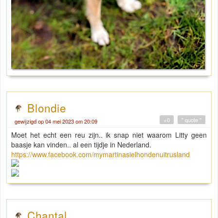
Blondie
+0
" quote "
gewijzigd op 04 mei 2023 om 20:09
Moet het echt een reu zijn.. ik snap niet waarom Litty geen
baasje kan vinden.. al een tijdje in Nederland.
https://www.facebook.com/mymartinasielhondenuitrusland
Chantal