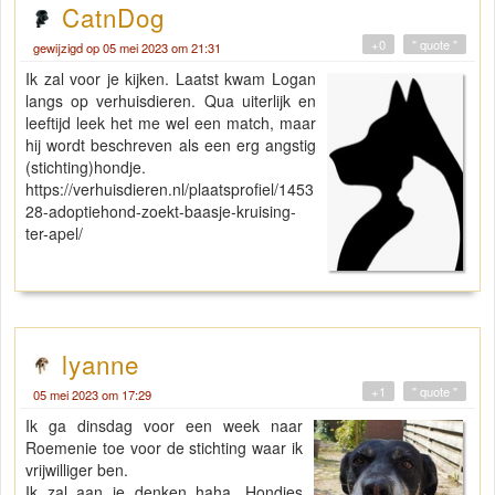
CatnDog
+0
" quote "
gewijzigd op 05 mei 2023 om 21:31
Ik zal voor je kijken. Laatst kwam Logan
langs op verhuisdieren. Qua uiterlijk en
leeftijd leek het me wel een match, maar
hij wordt beschreven als een erg angstig
(stichting)hondje.
https://verhuisdieren.nl/plaatsprofiel/1453
28-adoptiehond-zoekt-baasje-kruising-
ter-apel/
lyanne
+1
" quote "
05 mei 2023 om 17:29
Ik ga dinsdag voor een week naar
Roemenie toe voor de stichting waar ik
vrijwilliger ben.
Ik zal aan je denken haha. Hondjes