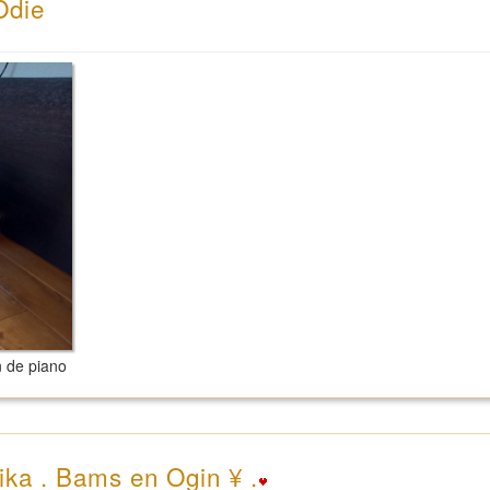
Odie
n de piano
ika . Bams en Ogin ¥ .