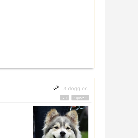
3 doggies
+0
" quote "