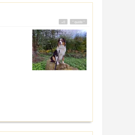
+0
" quote "