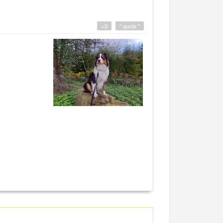
+0
" quote "