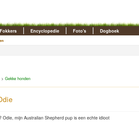
Fokkers
Encyclopedie
Foto's
Dogboek
en
>
Gekke honden
Odie
 Odie, mijn Australian Shepherd pup is een echte idioot