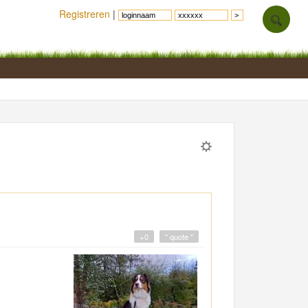
Registreren
|
+0
" quote "