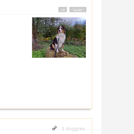
+0
" quote "
3 doggies