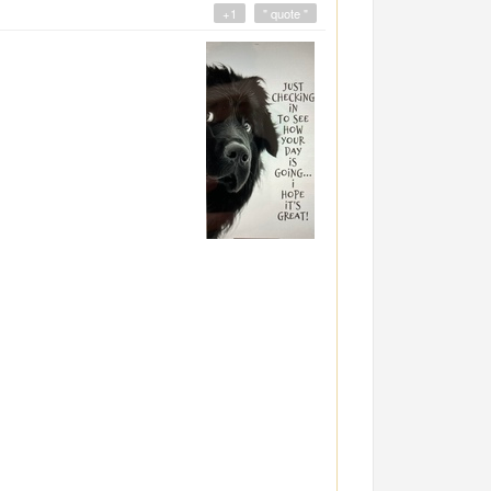
+1
" quote "