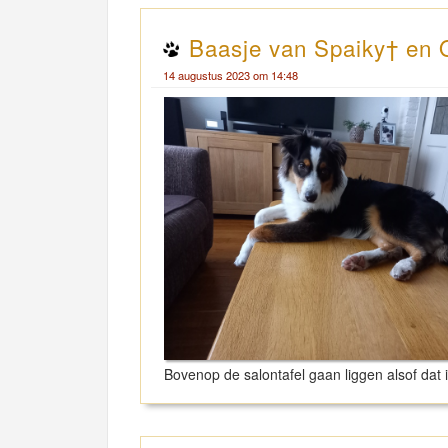
Baasje van Spaiky† en 
14 augustus 2023 om 14:48
Bovenop de salontafel gaan liggen alsof dat