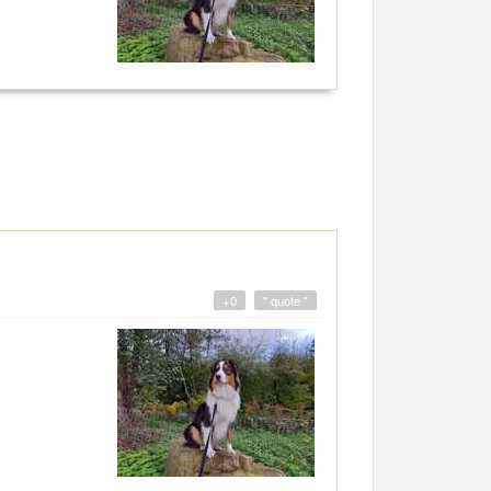
+0
" quote "