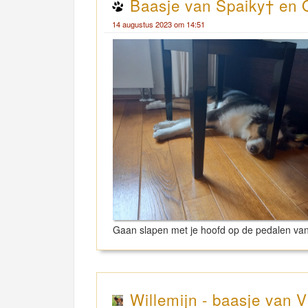
Baasje van Spaiky† en 
14 augustus 2023 om 14:51
Gaan slapen met je hoofd op de pedalen va
Willemijn - baasje van V