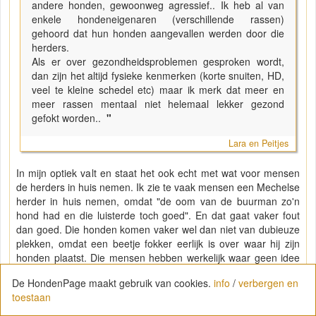
andere honden, gewoonweg agressief.. Ik heb al van
enkele hondeneigenaren (verschillende rassen)
gehoord dat hun honden aangevallen werden door die
herders.
Als er over gezondheidsproblemen gesproken wordt,
dan zijn het altijd fysieke kenmerken (korte snuiten, HD,
veel te kleine schedel etc) maar ik merk dat meer en
meer rassen mentaal niet helemaal lekker gezond
gefokt worden..
"
Lara en Peitjes
In mijn optiek valt en staat het ook echt met wat voor mensen
de herders in huis nemen. Ik zie te vaak mensen een Mechelse
herder in huis nemen, omdat "de oom van de buurman zo'n
hond had en die luisterde toch goed". En dat gaat vaker fout
dan goed. Die honden komen vaker wel dan niet van dubieuze
plekken, omdat een beetje fokker eerlijk is over waar hij zijn
honden plaatst. Die mensen hebben werkelijk waar geen idee
waar ze aan beginnen.
De HondenPage maakt gebruik van cookies.
info
/
verbergen en
toestaan
Maar om aan te haken aan jouw ervaring; die heb ik ook. Ik zie
te vaak herders in handen van mensen waarvan ik mij afvraag