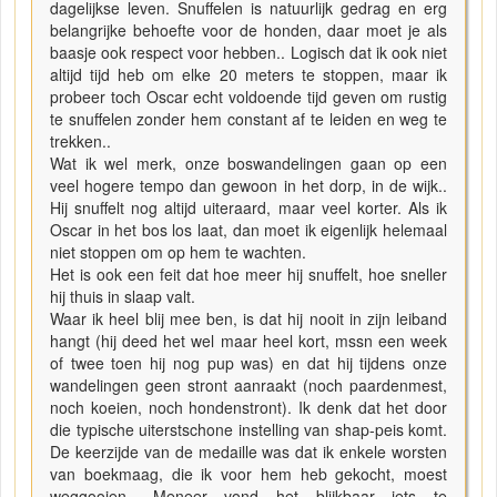
dagelijkse leven. Snuffelen is natuurlijk gedrag en erg
belangrijke behoefte voor de honden, daar moet je als
baasje ook respect voor hebben.. Logisch dat ik ook niet
altijd tijd heb om elke 20 meters te stoppen, maar ik
probeer toch Oscar echt voldoende tijd geven om rustig
te snuffelen zonder hem constant af te leiden en weg te
trekken..
Wat ik wel merk, onze boswandelingen gaan op een
veel hogere tempo dan gewoon in het dorp, in de wijk..
Hij snuffelt nog altijd uiteraard, maar veel korter. Als ik
Oscar in het bos los laat, dan moet ik eigenlijk helemaal
niet stoppen om op hem te wachten.
Het is ook een feit dat hoe meer hij snuffelt, hoe sneller
hij thuis in slaap valt.
Waar ik heel blij mee ben, is dat hij nooit in zijn leiband
hangt (hij deed het wel maar heel kort, mssn een week
of twee toen hij nog pup was) en dat hij tijdens onze
wandelingen geen stront aanraakt (noch paardenmest,
noch koeien, noch hondenstront). Ik denk dat het door
die typische uiterstschone instelling van shap-peis komt.
De keerzijde van de medaille was dat ik enkele worsten
van boekmaag, die ik voor hem heb gekocht, moest
weggooien.. Meneer vond het blijkbaar iets te