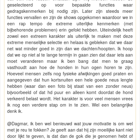
geselecteerd op voor bepaalde functies waar
gedragskenmerken bij nodig zijn. Later zijn steeds meer
functies vervallen en zijn de shows opgekomen waardoor we in
een rap tempo de extreme uiterlijke kenmerken (met
bijbehorende problemen) erin gefokt hebben. Uiteindelijk heeft
zowel een extreem karakter als uiterlijk te maken met deze
extreme menselijke selectie en helaas is gebleken dat we daar
net wat minder goed in zijn dan we dachten/hoopten. Ik hoop
dat we op niet al te lange termijn in gaan zien dat daar iets aan
moet veranderen maar ik ben bang dat men te graag
vasthoudt aan hoe de honden in hun ogen horen te zijn.
Hoeveel mensen zelfs nog fysieke afwijkingen goed praten en
aangegeven dat hun kortsnuiten een hele goede neus lengte
hebben (waar dan een foto bij staat van een zonder neus)
bijvoorbeeld of dat hd puur en alleen komt doordat de hond
verkeerd belast wordt. Het karakter is voor veel mensen vrees
ik nog een verdere stap om in te zien. Wel een belangrijke
denk ik.
@Dagmar, ik ben wel benieuwd wat jouw motivatie is om wel
met je reu te fokken? Je geeft aan dat hij zijn moeilijke kant niet
door lijkt te geven, is dat dan de gok die je genomen hebt of