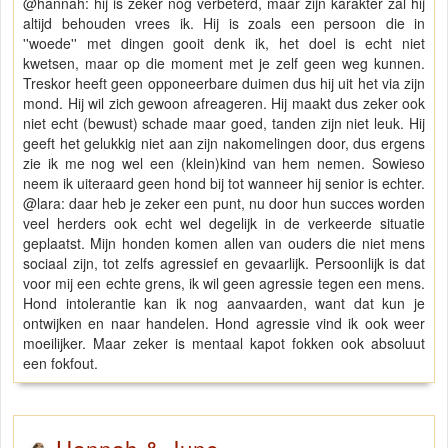
@hannah: hij is zeker nog verbeterd, maar zijn karakter zal hij
altijd behouden vrees ik. Hij is zoals een persoon die in
''woede'' met dingen gooit denk ik, het doel is echt niet
kwetsen, maar op die moment met je zelf geen weg kunnen.
Treskor heeft geen opponeerbare duimen dus hij uit het via zijn
mond. Hij wil zich gewoon afreageren. Hij maakt dus zeker ook
niet echt (bewust) schade maar goed, tanden zijn niet leuk. Hij
geeft het gelukkig niet aan zijn nakomelingen door, dus ergens
zie ik me nog wel een (klein)kind van hem nemen. Sowieso
neem ik uiteraard geen hond bij tot wanneer hij senior is echter.
@lara: daar heb je zeker een punt, nu door hun succes worden
veel herders ook echt wel degelijk in de verkeerde situatie
geplaatst. Mijn honden komen allen van ouders die niet mens
sociaal zijn, tot zelfs agressief en gevaarlijk. Persoonlijk is dat
voor mij een echte grens, ik wil geen agressie tegen een mens.
Hond intolerantie kan ik nog aanvaarden, want dat kun je
ontwijken en naar handelen. Hond agressie vind ik ook weer
moeilijker. Maar zeker is mentaal kapot fokken ook absoluut
een fokfout.