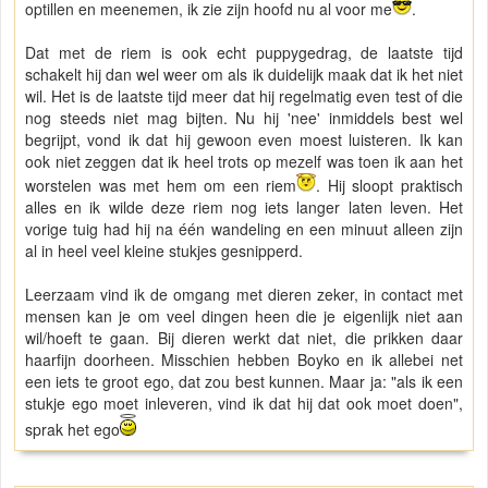
optillen en meenemen, ik zie zijn hoofd nu al voor me
.
Dat met de riem is ook echt puppygedrag, de laatste tijd
schakelt hij dan wel weer om als ik duidelijk maak dat ik het niet
wil. Het is de laatste tijd meer dat hij regelmatig even test of die
nog steeds niet mag bijten. Nu hij 'nee' inmiddels best wel
begrijpt, vond ik dat hij gewoon even moest luisteren. Ik kan
ook niet zeggen dat ik heel trots op mezelf was toen ik aan het
worstelen was met hem om een riem
. Hij sloopt praktisch
alles en ik wilde deze riem nog iets langer laten leven. Het
vorige tuig had hij na één wandeling en een minuut alleen zijn
al in heel veel kleine stukjes gesnipperd.
Leerzaam vind ik de omgang met dieren zeker, in contact met
mensen kan je om veel dingen heen die je eigenlijk niet aan
wil/hoeft te gaan. Bij dieren werkt dat niet, die prikken daar
haarfijn doorheen. Misschien hebben Boyko en ik allebei net
een iets te groot ego, dat zou best kunnen. Maar ja: "als ik een
stukje ego moet inleveren, vind ik dat hij dat ook moet doen",
sprak het ego