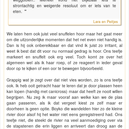
strontachtig en weigerde resoluut om er iets van te
eten.
"
Lara en Peitjes
We laten hem ook juist veel snuffelen hoor maar het gaat meer
om die uitzonderlijke momenten dat het net even niet handig is.
Dan is hij ook onbereikbaar en dat vind ik juist zo irritant, al
weet ik best dat dit voor nu normaal gedrag is hoor. Ons teefje
markeert en snuffelt ook erg veel. Toch komt ze over het
algemeen wel als ik haar roep, of ze reageert in ieder geval
door op te kijken of een oor te bewegen bijvoorbeeld.
Grappig wat je zegt over dat niet vies worden, zo is ons teefje
ook. Ik heb ooit getracht haar te leren dat je door plassen heen
kan lopen (handig met canicross) maar dat heeft ze nooit willen
begrijpen. Nu zeg ik maar vooraf aan welke kan we de plas
gaan passeren, als ik dat vergeet kiest ze zelf maar er
doorheen is geen optie. Boyko die wandelden hier zo de kleine
rivier door alsof hij het water niet eens geregistreerd had. Ons
teefje niet, die steekt de rivier na veel aanmoediging over via
de stapstenen die erin liggen en arriveert dan droog aan de