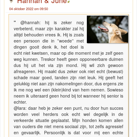
Hannah & June
04 oktober 2022 om 09:50
"
@hannah: hij is zeker nog
verbeterd, maar zijn karakter zal hij
altijd behouden vrees ik. Hij is zoals
een persoon die in ''woede'' met
dingen gooit denk ik, het doel is
echt niet kwetsen, maar op die moment met je zelf geen
weg kunnen. Treskor heeft geen opponeerbare duimen
dus hij uit het via zijn mond. Hij wil zich gewoon
afreageren. Hij maakt dus zeker ook niet echt (bewust)
schade maar goed, tanden zijn niet leuk. Hij geeft het
gelukkig niet aan zijn nakomelingen door, dus ergens zie
ik me nog wel een (klein)kind van hem nemen. Sowieso
neem ik uiteraard geen hond bij tot wanneer hij senior is
echter.
@lara: daar heb je zeker een punt, nu door hun succes
worden veel herders ook echt wel degelijk in de
verkeerde situatie geplaatst. Mijn honden komen allen
van ouders die niet mens sociaal zijn, tot zelfs agressief
en gevaarlijk. Persoonlijk is dat voor mij een echte