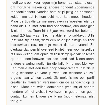
heeft zelfs een keer tegen mijn benen aan staan piesen
om indruk te maken op andere honden! Zogenaamde
"hondenkenners" vonden hem altijd pittig en dominant,
zeiden me dat ik hem echt heel kort moest houden.
Maar de tips die ze me meegaven verwoesten juist de
band die ik al met hem had opgebouwd, dus daar ging
ik niet in mee. Toen hij 1,5 jaar was werd het beter, en
vanaf 2,5 jaar was hij echt stabiel en ontwikkeld.. Billie
(dat was zijn naam) werd een hele fijne rustige en zeer
betrouwbare reu, en mijn meest dierbare vriend! Zo
dierbaar dat toen hij overleed ik niet meer voor hetzelfde
ras kon kiezen; om opnieuw zo'n dergelijke vriendschap
op te kunnen bouwen met een hond had ik een totaal
andere ervaring nodig. En die krijg ik nu met Monkey.
Een meisje met een hele hoop temperament, dat zie je
terug wanneer ze voor je werkt en wanneer ze zelf
ergens haar zinnen opzet. Die meid is me een partij
creatief in manieren verzinnen om de aandacht op te
eisen! Maar het willen domineren (van mij of andere
honden) of het zichzelf verliezen in geuren en geen
contact kunnen krijgen zie ik nu (nog) helemaal niet
terug.
"