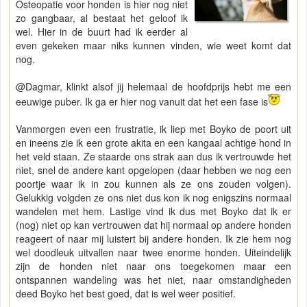
Osteopatie voor honden is hier nog niet
zo gangbaar, al bestaat het geloof ik
wel. Hier in de buurt had ik eerder al
even gekeken maar niks kunnen vinden, wie weet komt dat
nog.
@Dagmar, klinkt alsof jij helemaal de hoofdprijs hebt me een
eeuwige puber. Ik ga er hier nog vanuit dat het een fase is
Vanmorgen even een frustratie, ik liep met Boyko de poort uit
en ineens zie ik een grote akita en een kangaal achtige hond in
het veld staan. Ze staarde ons strak aan dus ik vertrouwde het
niet, snel de andere kant opgelopen (daar hebben we nog een
poortje waar ik in zou kunnen als ze ons zouden volgen).
Gelukkig volgden ze ons niet dus kon ik nog enigszins normaal
wandelen met hem. Lastige vind ik dus met Boyko dat ik er
(nog) niet op kan vertrouwen dat hij normaal op andere honden
reageert of naar mij luistert bij andere honden. Ik zie hem nog
wel doodleuk uitvallen naar twee enorme honden. Uiteindelijk
zijn de honden niet naar ons toegekomen maar een
ontspannen wandeling was het niet, naar omstandigheden
deed Boyko het best goed, dat is wel weer positief.