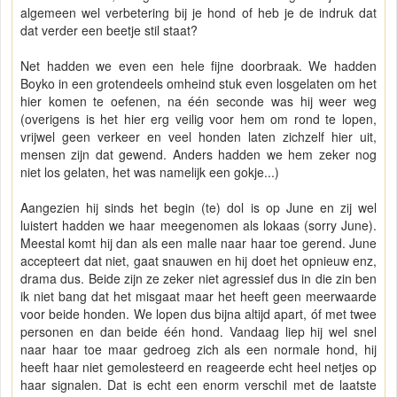
algemeen wel verbetering bij je hond of heb je de indruk dat
dat verder een beetje stil staat?
Net hadden we even een hele fijne doorbraak. We hadden
Boyko in een grotendeels omheind stuk even losgelaten om het
hier komen te oefenen, na één seconde was hij weer weg
(overigens is het hier erg veilig voor hem om rond te lopen,
vrijwel geen verkeer en veel honden laten zichzelf hier uit,
mensen zijn dat gewend. Anders hadden we hem zeker nog
niet los gelaten, het was namelijk een gokje...)
Aangezien hij sinds het begin (te) dol is op June en zij wel
luistert hadden we haar meegenomen als lokaas (sorry June).
Meestal komt hij dan als een malle naar haar toe gerend. June
accepteert dat niet, gaat snauwen en hij doet het opnieuw enz,
drama dus. Beide zijn ze zeker niet agressief dus in die zin ben
ik niet bang dat het misgaat maar het heeft geen meerwaarde
voor beide honden. We lopen dus bijna altijd apart, óf met twee
personen en dan beide één hond. Vandaag liep hij wel snel
naar haar toe maar gedroeg zich als een normale hond, hij
heeft haar niet gemolesteerd en reageerde echt heel netjes op
haar signalen. Dat is echt een enorm verschil met de laatste