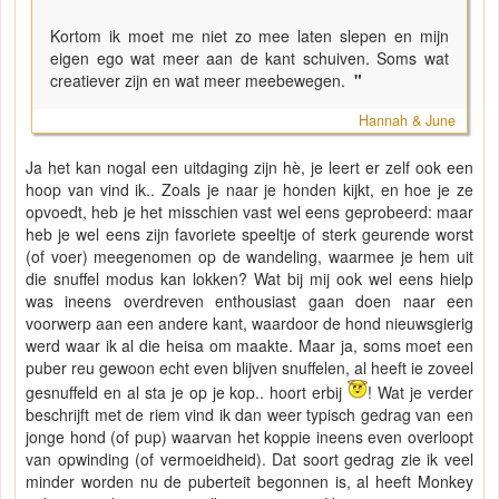
Kortom ik moet me niet zo mee laten slepen en mijn
eigen ego wat meer aan de kant schuiven. Soms wat
creatiever zijn en wat meer meebewegen.
"
Hannah & June
Ja het kan nogal een uitdaging zijn hè, je leert er zelf ook een
hoop van vind ik.. Zoals je naar je honden kijkt, en hoe je ze
opvoedt, heb je het misschien vast wel eens geprobeerd: maar
heb je wel eens zijn favoriete speeltje of sterk geurende worst
(of voer) meegenomen op de wandeling, waarmee je hem uit
die snuffel modus kan lokken? Wat bij mij ook wel eens hielp
was ineens overdreven enthousiast gaan doen naar een
voorwerp aan een andere kant, waardoor de hond nieuwsgierig
werd waar ik al die heisa om maakte. Maar ja, soms moet een
puber reu gewoon echt even blijven snuffelen, al heeft ie zoveel
gesnuffeld en al sta je op je kop.. hoort erbij
! Wat je verder
beschrijft met de riem vind ik dan weer typisch gedrag van een
jonge hond (of pup) waarvan het koppie ineens even overloopt
van opwinding (of vermoeidheid). Dat soort gedrag zie ik veel
minder worden nu de puberteit begonnen is, al heeft Monkey