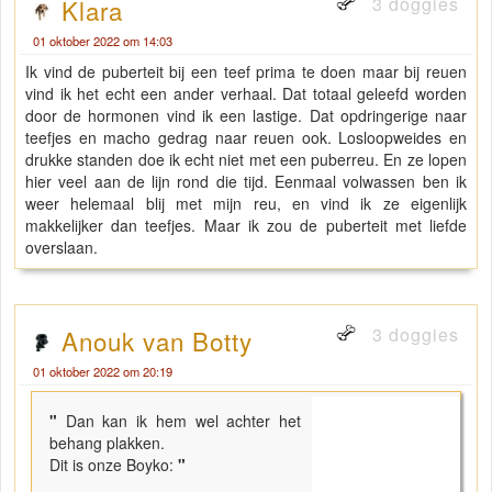
3 doggies
Klara
01 oktober 2022 om 14:03
Ik vind de puberteit bij een teef prima te doen maar bij reuen
vind ik het echt een ander verhaal. Dat totaal geleefd worden
door de hormonen vind ik een lastige. Dat opdringerige naar
teefjes en macho gedrag naar reuen ook. Losloopweides en
drukke standen doe ik echt niet met een puberreu. En ze lopen
hier veel aan de lijn rond die tijd. Eenmaal volwassen ben ik
weer helemaal blij met mijn reu, en vind ik ze eigenlijk
makkelijker dan teefjes. Maar ik zou de puberteit met liefde
overslaan.
3 doggies
Anouk van Botty
01 oktober 2022 om 20:19
"
Dan kan ik hem wel achter het
behang plakken.
Dit is onze Boyko:
"