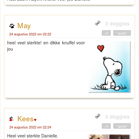
3 doggies
May
+0
" quote "
24 augustus 2022 om 22:22
heel veel sterkte! en dikke knuffel voor
jou
3 doggies
Kees
+0
" quote "
24 augustus 2022 om 22:24
Heel veel sterkte Danielle.