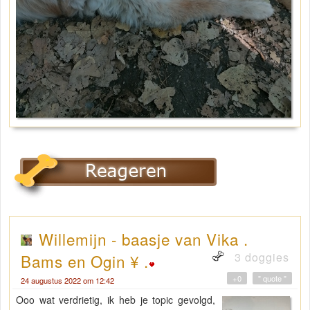
Willemijn - baasje van Vika .
3 doggies
Bams en Ogin ¥ .
+0
" quote "
24 augustus 2022 om 12:42
Ooo wat verdrietig, ik heb je topic gevolgd,