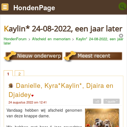
HondenPage
Kaylin* 24-08-2022, een jaar later
HondenForum
>
Afscheid en memoriam
>
Kaylin* 24-08-2022, een jaar
later
1
2
Danielle, Kyra*Kaylin*, Djaira en
Djaidey
+0
" quote "
24 augustus 2022 om 12:41
Vandaag hebben wij afscheid genomen
van deze knappe dame.