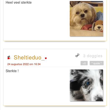
Heel veel sterkte
3 doggies
Sheltieduo_
+0
" quote "
24 augustus 2022 om 16:34
Sterkte !