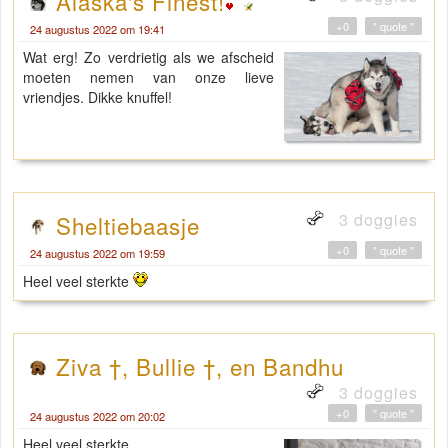
Alaska's Finest!
+0
" quote "
24 augustus 2022 om 19:41
Wat erg! Zo verdrietig als we afscheid
moeten nemen van onze lieve
vriendjes. Dikke knuffel!
3 doggies
Sheltiebaasje
+0
" quote "
24 augustus 2022 om 19:59
Heel veel sterkte
Ziva †, Bullie †, en Bandhu
3 doggies
+0
" quote "
24 augustus 2022 om 20:02
Heel veel sterkte