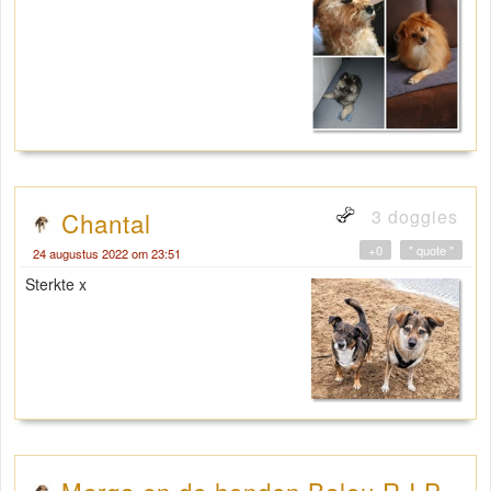
3 doggies
Chantal
+0
" quote "
24 augustus 2022 om 23:51
Sterkte x
Marga en de honden Balou R.I.P.,