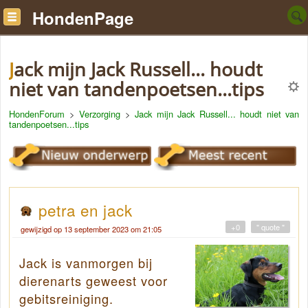
HondenPage
Jack mijn Jack Russell... houdt
niet van tandenpoetsen...tips
HondenForum
>
Verzorging
>
Jack mijn Jack Russell... houdt niet van
tandenpoetsen...tips
petra en jack
+0
" quote "
gewijzigd op 13 september 2023 om 21:05
Jack is vanmorgen bij
dierenarts geweest voor
gebitsreiniging.