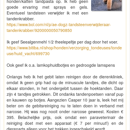
honden/katten tandpasta op. Ik heb geen
goede ervaring met sprays en gels.
Eventueel tandsteen verwijder ik met een
tandenkrabber.
https://www.bol.com/nl/p/ae-dogz-tandsteenverwijderaar-
tandenkrabber/9200000050790850
Ik geef Seealgenmehl 1/2 theelepeltje per dag door het voer.
https://www.bitiba.nl/shop/honden/verzorging_tondeuses/tonde
use/huid_vacht/699730
Ook geef ik o.a. lamkophuidbotjes en gedroogde lamspens
Onlangs heb ik het gebit laten reinigen door de dierenkliniek,
omdat ik geen grip had op de minuscule tandjes, die dicht op
elkaar stonden, in het ondergebit tussen de hoektanden. Daar
zijn 4 tandjes getrokken. Dit ondanks tandenpoetsen vanaf pup
en kauwen op botjes. Aangezien Casper 10 jaar is, leek het mij
beter om de gebitsreiniging nu te laten doen in verband met
narcose. Hij was nog nooit onder narcose geweest. Kosten €
395. Belachelijke prijs, ook omdat een paraveterinair de
reiniging doet met een apparaat (€ 7 per minuut!) en de
dierenarts alleen voor het trekken ingeschakeld wordt.