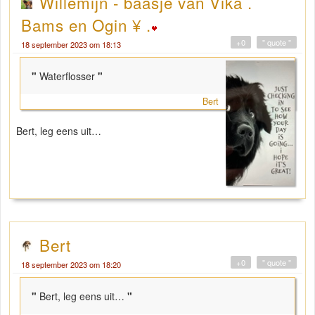
Willemijn - baasje van Vika .
Bams en Ogin ¥ .
+0
" quote "
18 september 2023 om 18:13
"
Waterflosser
"
Bert
Bert, leg eens uit…
Bert
+0
" quote "
18 september 2023 om 18:20
"
Bert, leg eens uit…
"