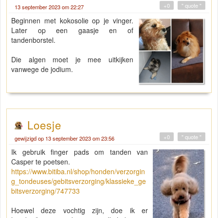
+0
" quote "
13 september 2023 om 22:27
Beginnen met kokosolie op je vinger.
Later op een gaasje en of
tandenborstel.
Die algen moet je mee uitkijken
vanwege de jodium.
Loesje
+0
" quote "
gewijzigd op 13 september 2023 om 23:56
Ik gebruik finger pads om tanden van
Casper te poetsen.
https://www.bitiba.nl/shop/honden/verzorgin
g_tondeuses/gebitsverzorging/klassieke_ge
bitsverzorging/747733
Hoewel deze vochtig zijn, doe ik er