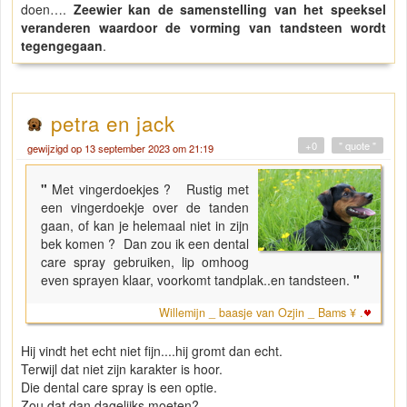
doen….
Zeewier kan de samenstelling van het speeksel
veranderen waardoor de vorming van tandsteen wordt
tegengegaan
.
petra en jack
+0
" quote "
gewijzigd op 13 september 2023 om 21:19
"
Met vingerdoekjes ? Rustig met
een vingerdoekje over de tanden
gaan, of kan je helemaal niet in zijn
bek komen ? Dan zou ik een dental
care spray gebruiken, lip omhoog
even sprayen klaar, voorkomt tandplak..en tandsteen.
"
Willemijn _ baasje van Ozjin _ Bams ¥ .
Hij vindt het echt niet fijn....hij gromt dan echt.
Terwijl dat niet zijn karakter is hoor.
Die dental care spray is een optie.
Zou dat dan dagelijks moeten?