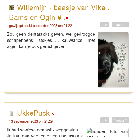
Willemijn - baasje van Vika .
Bams en Ogin ¥ .
+0
" quote "
gewijzigd op 13 september 2023 om 21:22
Zou geen dentasticks geven, wel gedroogde
schapenpens stokjes…….kauwstrips met
algen kan je ook gerust geven.
UkkePuck
+0
" quote "
13 september 2023 om 21:29
Ik had sowieso dentastix weggelaten.
Je kan dan veel beter een pensstaafje