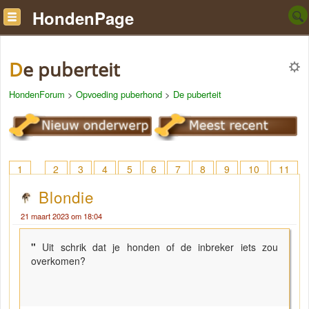
HondenPage
De puberteit
HondenForum
>
Opvoeding puberhond
>
De puberteit
1
2
3
4
5
6
7
8
9
10
11
12
13
14
15
16
17
18
> 40
Blondie
21 maart 2023 om 18:04
"
Uit schrik dat je honden of de inbreker iets zou
overkomen?