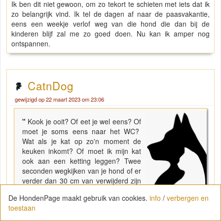
Ik ben dit niet gewoon, om zo tekort te schieten met iets dat ik
zo belangrijk vind. Ik tel de dagen af naar de paasvakantie,
eens een weekje verlof weg van die hond die dan bij de
kinderen blijf zal me zo goed doen. Nu kan ik amper nog
ontspannen.
CatnDog
gewijzigd op 22 maart 2023 om 23:06
"
Kook je ooit? Of eet je wel eens? Of
moet je soms eens naar het WC?
Wat als je kat op zo'n moment de
keuken inkomt? Of moet ik mijn kat
ook aan een ketting leggen? Twee
seconden wegkijken van je hond of er
verder dan 30 cm van verwijderd zijn
en het is gebeurd toch? Echt, als ik dit
De HondenPage maakt gebruik van cookies.
info
/
verbergen en
lees, denk ik, een hond hebben
toestaan
betekent gewoon dat je leven voorbij
is. Als je daar de hele tijd bovenop moet zitten voor