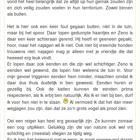
vond het heel belangrijk dat ze altijd op hun gemak zouden zijn
en zich veilig zouden voelen in hun territorium. Zowel binnen
als buiten.
Het is hier ook een keer fout gegaan buiten, niet in de tuin,
maar bij het spoor. Daar lopen gedumpte haantjes en Zeno is
daar een keer achteraan gerend. Hij heeft er geeneen gepakt,
hoor, maar het najagen wil ik niet. Ook niet bij vreemde honden
trouwens niet, najagen mag je alleen met je vriendje die dat
heeeeel erg leuk vindt.
Er lopen daar ook eenden en die zijn wel schichtiger. Zeno is
eenden wel gewend, die lopen hier weleens de tuin in. Voor
mijn gevoel triggeren eenden hem minder, misschien omdat ik
daar dus thuis duidelijk in ben geweest. Eenden horen er
gezellig bij. Ook de katten kunnen de eenden prima
respecteren, als ik erbij ben natuurlijk. Als ik er niet bij ben, durf
ik voor hen niet in te staan.
Al vermoed ik dat het dan meer
wegjagen zou zijn, dan dat ze zo'n grote vogel als prooi zien.
Oei een reiger kan heel erg gevaarlijk zijn. Ze kunnen zomaar
een oog uitpikken. Gelukkig zijn die van nature ook wel vrij
schichtig en (meestal) vliegen ze tijdig weg.
En ik ben het helemaal met je eens: je moet consequent daarin