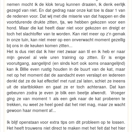
nemen mocht ik de klok terug kunnen draaien, ik denk eerlijk
gezegd van niet. En dat gedrag naar onze kat toe is daar 1 van
de redenen voor. Dat wij met die miserie van dat happen en die
voortdurende drukte zitten, tja, we hebben gekozen voor een
hond. Maar die kat heeft daar niet voor gekozen en dreigt er
toch het slachtoffer van te worden. Kan niet meer op z'n gemak
in onze tuin, kan niet meer op een onverwacht moment gezellig
bij ons in de keuken komen zitten...
Het is dus niet dat ik hier niet zwaar aan til en ik heb er naar
mijn gevoel al vele uren training op zitten. Er is enige
vooruitgang, aangelijnd (en sinds kort ook soms onaangelijnd)
kan ik Billie even rustig houden in de buurt van de kat, maar
net op het moment dat de aandacht even verslapt en iedereen
denkt dat ze de kat effectief met rust zal laten, schiet ze ineens
uit de startblokken en gaat ze er toch achteraan. Dat kan
gebeuren zodra je even je blik een beetje afwendt. Vroeger
ging ze van moment 1 als een gek naar de kat proberen te
trekken, nu weet ze heel goed dat het niet mag, maar ze wacht
gewoon haar moment af...
Ik blijf openstaan voor extra tips om dit probleem op te lossen.
Het heeft trouwens niet direct te maken met het feit dat het hier