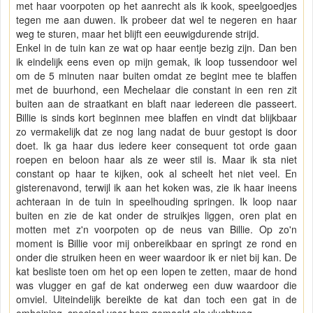
met haar voorpoten op het aanrecht als ik kook, speelgoedjes
tegen me aan duwen. Ik probeer dat wel te negeren en haar
weg te sturen, maar het blijft een eeuwigdurende strijd.
Enkel in de tuin kan ze wat op haar eentje bezig zijn. Dan ben
ik eindelijk eens even op mijn gemak, ik loop tussendoor wel
om de 5 minuten naar buiten omdat ze begint mee te blaffen
met de buurhond, een Mechelaar die constant in een ren zit
buiten aan de straatkant en blaft naar iedereen die passeert.
Billie is sinds kort beginnen mee blaffen en vindt dat blijkbaar
zo vermakelijk dat ze nog lang nadat de buur gestopt is door
doet. Ik ga haar dus iedere keer consequent tot orde gaan
roepen en beloon haar als ze weer stil is. Maar ik sta niet
constant op haar te kijken, ook al scheelt het niet veel. En
gisterenavond, terwijl ik aan het koken was, zie ik haar ineens
achteraan in de tuin in speelhouding springen. Ik loop naar
buiten en zie de kat onder de struikjes liggen, oren plat en
motten met z'n voorpoten op de neus van Billie. Op zo'n
moment is Billie voor mij onbereikbaar en springt ze rond en
onder die struiken heen en weer waardoor ik er niet bij kan. De
kat besliste toen om het op een lopen te zetten, maar de hond
was vlugger en gaf de kat onderweg een duw waardoor die
omviel. Uiteindelijk bereikte de kat dan toch een gat in de