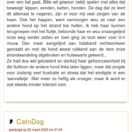
over een kat gaat, Billie wil gewoon (wild) spelen met alles dat
beweegt: kippen, eenden, katten, honden. De dag dat ze leert
dit allemaal te negeren, zijn er voor mij veel zorgen van de
baan. Ook het happen, want vanmorgen wou ze naar een
andere hond op het strand toe hollen, ik heb haar kunnen
terugroepen met het fluitje, beloonde haar en wou onaangelijnd
onze weg verder zetten en toen ging ze toch weer voor m'n
mouw. Dan maar aangelijnd aan halsband rechtsomkeer
gemaakt en met de hond woest rukkend aan de riem onze
strandwandeling afgebroken en huiswaarts gekeerd...
Ze had dus wel geluisterd en dankzij haar gehoorzaamheid bij
die fluittoon de andere hond links laten liggen, maar dat zorgde
voor zodanig veel frustratie en stress dat het eindigde in een
'aanvalletje'. Niet meer zo heftig als vroeger, maar ik word er
ook steeds minder tolerant voor.
CatnDog
gewijzigd op 22 maart 2023 om 21:04