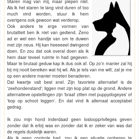
Staren mag van mij, maar piepen niet.
Als ik het staren te lang vind duren of too
much vind worden, stuur ik hem
overigens ook gewoon wat verderop.
Ook andere te erge vormen van
brutaliteit ben ik niet van gediend. Zeno
ad er wel een handje van om te duwen
met zijn neus. Hij kan heeeeeel dwingend
doen. En zou dat ook overal doen als ik
hem daar teveel ruimte in had gegeven.
Maar te brutaal geduw kap ik dus ook af. Op zo'n manier zal hij
bij mij nooit bereiken wat hij wil. Als je iets van me wilt, zal je me
op een andere manier moeten benaderen.
Dat kwartje valt best snel. Zijn favoriete alternatief is de
'zeehondenstand'; liggen met zijn kop plat op de grond. Andere
alternatieve opstellingen zijn 'braaf zitten met puppydogeyes' of
'kop op schoot leggen'. En dat vind ik allemaal acceptabel
gedrag.
Ik zou mijn hond inderdaad geen losloopprivileges geven
zonder dat ik erbij was en zonder dat ik er zeker van was dat
de regels duidelijk waren.
Als ik geen controle had, zou ik een situatie proberen te