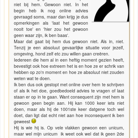
niet bij hem. Gewoon niet. In het
begin heb ik nog online advies
gevraagd soms, maar dan krijg je dus
opmerkingen als 'laat het gewoon
nooit toe' en 'hier zou het gewoon
geen waar zijn, ik ben baas'.
Maar dat gaat bij hem dus gewoon niet. Als in, niet.
Tenzij je een absoluut gevaarlijke situatie voor jezelf,
omgeving, hond zelf etc zou willen gaan creëren.
Iedereen die hem al in een heftig moment gezien heeft,
bevestigt ook hoe extreem het is en hoe ze er schrik van
hebben op zo'n moment en hoe ze absoluut niet zouden
weten wat te doen.
Ik ben dus ook gestopt met online over hem te schrijven
of als ik het doe, goedbedoeld advies te vragen of laat
staan er op in te gaan. Want consequent zijn met hem is
gewoon geen begin aan. Hij kan 1000 keer iets niet
doen, maar als hij de 1001ste keer datgene toch wel
doet, dan ligt dat echt niet aan hoe inconsequent ik ben
geweest
Hij is wie hij is. Op vele vlakken gewoon een unicum,
maar wel mijn unicum ik weet ook wel dat ik geen 2de