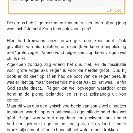
CatnDog
Die grens heb jij getrokken en kunnen trekken toen hij nog jong
was toch? Je hebt Zeno toch ook vanaf pup?
Hier had trouwens onze ouwe gek een keer beet. Ook
gevalletje van niet opletten, en eigenlijk verkeerde begeleiding
met "grote vogel". Vriend vond reiger soms op laten vliegen wel
ok. Ik niet.
Afgelopen zondag zag vriend het dus niet, en de fascinatie
voor grote vogel aka reiger is voor de herder groot. Dus hij
dook er dit keer op af en had de poot van de reiger beet. Ik
was er niet bij, maar bevreemde me dat Aak zo nat was... enfin
God strafte direct... Reiger kon wel opvliegen waardoor onze
hond in de plomp belandde en er niet zelfstandig uit kon
komen.
Maar dit was dus een typisch voorbeeld van soms wel dingetjes
toestaan, waarbij op een onbewaakt ogenblik de hond dus wel
gáát. Reiger was verder ongedeerd en gevlogen, onze hond
had een gekrenkt ego en een nat pak, mijn vriend 1 natte
broekspijp omdat hij onze hond uit het water moest trekken.