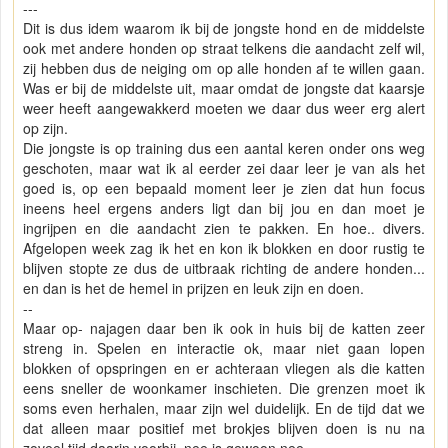
---
Dit is dus idem waarom ik bij de jongste hond en de middelste
ook met andere honden op straat telkens die aandacht zelf wil,
zij hebben dus de neiging om op alle honden af te willen gaan.
Was er bij de middelste uit, maar omdat de jongste dat kaarsje
weer heeft aangewakkerd moeten we daar dus weer erg alert
op zijn.
Die jongste is op training dus een aantal keren onder ons weg
geschoten, maar wat ik al eerder zei daar leer je van als het
goed is, op een bepaald moment leer je zien dat hun focus
ineens heel ergens anders ligt dan bij jou en dan moet je
ingrijpen en die aandacht zien te pakken. En hoe.. divers.
Afgelopen week zag ik het en kon ik blokken en door rustig te
blijven stopte ze dus de uitbraak richting de andere honden...
en dan is het de hemel in prijzen en leuk zijn en doen.
--
Maar op- najagen daar ben ik ook in huis bij de katten zeer
streng in. Spelen en interactie ok, maar niet gaan lopen
blokken of opspringen en er achteraan vliegen als die katten
eens sneller de woonkamer inschieten. Die grenzen moet ik
soms even herhalen, maar zijn wel duidelijk. En de tijd dat we
dat alleen maar positief met brokjes blijven doen is nu na