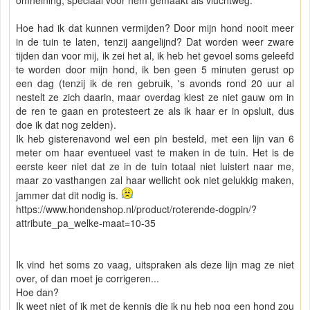
omheining, speciaal voor hem gemaakt als vluchtweg.
Hoe had ik dat kunnen vermijden? Door mijn hond nooit meer
in de tuin te laten, tenzij aangelijnd? Dat worden weer zware
tijden dan voor mij, ik zei het al, ik heb het gevoel soms geleefd
te worden door mijn hond, ik ben geen 5 minuten gerust op
een dag (tenzij ik de ren gebruik, 's avonds rond 20 uur al
nestelt ze zich daarin, maar overdag kiest ze niet gauw om in
de ren te gaan en protesteert ze als ik haar er in opsluit, dus
doe ik dat nog zelden).
Ik heb gisterenavond wel een pin besteld, met een lijn van 6
meter om haar eventueel vast te maken in de tuin. Het is de
eerste keer niet dat ze in de tuin totaal niet luistert naar me,
maar zo vasthangen zal haar wellicht ook niet gelukkig maken,
jammer dat dit nodig is.
https://www.hondenshop.nl/product/roterende-dogpin/?
attribute_pa_welke-maat=10-35
Ik vind het soms zo vaag, uitspraken als deze lijn mag ze niet
over, of dan moet je corrigeren...
Hoe dan?
Ik weet niet of ik met de kennis die ik nu heb nog een hond zou