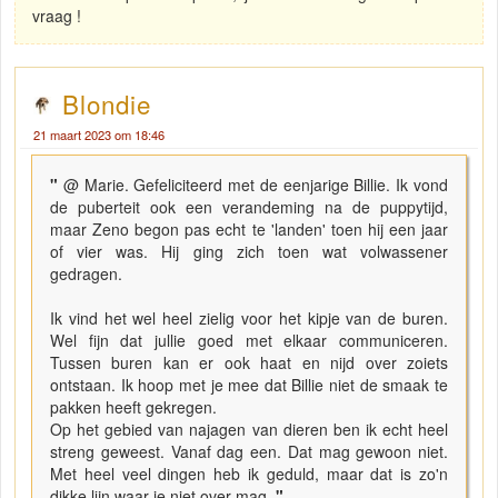
vraag !
Blondie
21 maart 2023 om 18:46
"
@ Marie. Gefeliciteerd met de eenjarige Billie. Ik vond
de puberteit ook een verandeming na de puppytijd,
maar Zeno begon pas echt te 'landen' toen hij een jaar
of vier was. Hij ging zich toen wat volwassener
gedragen.
Ik vind het wel heel zielig voor het kipje van de buren.
Wel fijn dat jullie goed met elkaar communiceren.
Tussen buren kan er ook haat en nijd over zoiets
ontstaan. Ik hoop met je mee dat Billie niet de smaak te
pakken heeft gekregen.
Op het gebied van najagen van dieren ben ik echt heel
streng geweest. Vanaf dag een. Dat mag gewoon niet.
Met heel veel dingen heb ik geduld, maar dat is zo'n
dikke lijn waar je niet over mag.
"