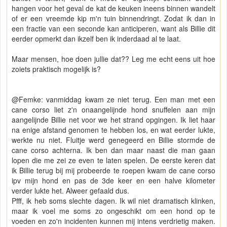
hangen voor het geval de kat de keuken ineens binnen wandelt
of er een vreemde kip m'n tuin binnendringt. Zodat ik dan in
een fractie van een seconde kan anticiperen, want als Billie dit
eerder opmerkt dan ikzelf ben ik inderdaad al te laat.
Maar mensen, hoe doen jullie dat?? Leg me echt eens uit hoe
zoiets praktisch mogelijk is?
@Femke: vanmiddag kwam ze niet terug. Een man met een
cane corso liet z'n onaangelijnde hond snuffelen aan mijn
aangelijnde Billie net voor we het strand opgingen. Ik liet haar
na enige afstand genomen te hebben los, en wat eerder lukte,
werkte nu niet. Fluitje werd genegeerd en Billie stormde de
cane corso achterna. Ik ben dan maar naast die man gaan
lopen die me zei ze even te laten spelen. De eerste keren dat
ik Billie terug bij mij probeerde te roepen kwam de cane corso
ipv mijn hond en pas de 3de keer en een halve kilometer
verder lukte het. Alweer gefaald dus.
Pfff, ik heb soms slechte dagen. Ik wil niet dramatisch klinken,
maar ik voel me soms zo ongeschikt om een hond op te
voeden en zo'n incidenten kunnen mij intens verdrietig maken.