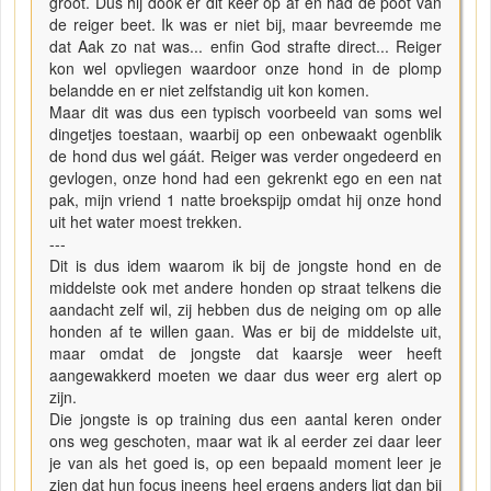
groot. Dus hij dook er dit keer op af en had de poot van
de reiger beet. Ik was er niet bij, maar bevreemde me
dat Aak zo nat was... enfin God strafte direct... Reiger
kon wel opvliegen waardoor onze hond in de plomp
belandde en er niet zelfstandig uit kon komen.
Maar dit was dus een typisch voorbeeld van soms wel
dingetjes toestaan, waarbij op een onbewaakt ogenblik
de hond dus wel gáát. Reiger was verder ongedeerd en
gevlogen, onze hond had een gekrenkt ego en een nat
pak, mijn vriend 1 natte broekspijp omdat hij onze hond
uit het water moest trekken.
---
Dit is dus idem waarom ik bij de jongste hond en de
middelste ook met andere honden op straat telkens die
aandacht zelf wil, zij hebben dus de neiging om op alle
honden af te willen gaan. Was er bij de middelste uit,
maar omdat de jongste dat kaarsje weer heeft
aangewakkerd moeten we daar dus weer erg alert op
zijn.
Die jongste is op training dus een aantal keren onder
ons weg geschoten, maar wat ik al eerder zei daar leer
je van als het goed is, op een bepaald moment leer je
zien dat hun focus ineens heel ergens anders ligt dan bij