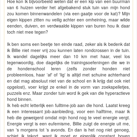
Hoe kon ik bijvoorbeeld weten dat er een kip van een buurman
van 6 huizen verder het afgebakend stuk tuin van mijn hond
zou komen binnenwandelen (via een gaatje voor de kat)? Mijn
eigen kippen zitten nu veilig achter een omheining, maar wilde
eenden, duiven, en verdwaalde kippen van buren hou ik daar
toch niet mee tegen?
Ik ben soms een beetje ten einde raad, zeker als ik bedenk dat
ik Billie niet meer vrij zou kunnen laten rondcrossen in de tuin.
Ik wandel dagelijks meer dan 10 km met haar, veel los
tegenwoordig, doe dagelijks de trainingsoefeningen die we in
de hondenschool leren (zelfs zonder honden niet
probleemloos, haar 'af' of 'lig' is altijd met schuine achterhand
en dat mag absoluut niet van de school en ik krijg dat ook niet
opgelost), voer krijgt ze enkel in de vorm van zoekspelletjes,
puzzels enz. Maar zonder tuin word ik gek van die hyperactieve
hond binnen.
Ik heb echt letterlijk een fulltime-job aan die hond. Laatst kreeg
ik een interessant job-aanbieding, voor een halftime, maar ik
heb die geweigerd omdat mijn hond nog te veel energie vergt.
Energie vergt is een eufemisme, Billie zuigt de energie uit me,
van 's morgens tot 's avonds. En dan is het nog niet genoeg,
schiet ik tekort, want ik moet er eigenlijk constant boven