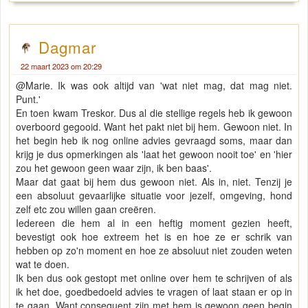
Dagmar
22 maart 2023 om 20:29
@Marie. Ik was ook altijd van 'wat niet mag, dat mag niet.
Punt.'
En toen kwam Treskor. Dus al die stellige regels heb ik gewoon
overboord gegooid. Want het pakt niet bij hem. Gewoon niet. In
het begin heb ik nog online advies gevraagd soms, maar dan
krijg je dus opmerkingen als 'laat het gewoon nooit toe' en 'hier
zou het gewoon geen waar zijn, ik ben baas'.
Maar dat gaat bij hem dus gewoon niet. Als in, niet. Tenzij je
een absoluut gevaarlijke situatie voor jezelf, omgeving, hond
zelf etc zou willen gaan creëren.
Iedereen die hem al in een heftig moment gezien heeft,
bevestigt ook hoe extreem het is en hoe ze er schrik van
hebben op zo'n moment en hoe ze absoluut niet zouden weten
wat te doen.
Ik ben dus ook gestopt met online over hem te schrijven of als
ik het doe, goedbedoeld advies te vragen of laat staan er op in
te gaan. Want consequent zijn met hem is gewoon geen begin