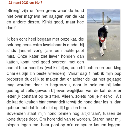
22 maart 2023 om 10:47
'Streng' zijn en 'een grens waar de hond
niet over mag' ivm het najagen van de kat
en andere dieren. Klinkt goed, maar hoe
dan?
Ik ben echt heel begaan met onze kat, die
ook nog eens extra kwetsbaar is omdat hij
sinds januari vorig jaar een achterpoot
mist. Onze kater ziet liever honden dan
katten, komt heel goed overeen met een
aantal buurthondjes (wel kleintjes, een chihuahua en een king
Charles zijn z'n beste vrienden). Vanaf dag 1 heb ik mijn pup
proberen duidelijk te maken dat er achter de kat niet gejaagd
mag worden: door te begrenzen, door te belonen bij kalm
gedrag of zelfs gewoon bij even wegkijken van de kat, door er
letterlijk constant op te zitten. Alleen, zoiets hou je niet vol. Als
de kat de keuken binnenwandelt terwijl de hond daar los is, dan
gebeurt het dat ik het niet op tijd gezien heb.
Bovendien staat mijn hond binnen nog altijd 'aan', tussen de
korte dutjes door. Om horendol van te worden. Staren naar mij,
piepen tegen me, haar poot op m'n computer komen leggen,