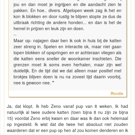
jou en dan moet je ingrijpen en die aandacht zien te
pakken. En hoe.. divers. Afgelopen week zag ik het en
kon ik blokken en door rustig te blijven stopte ze dus de
uitbraak richting de andere honden... en dan is het de
hemel in prijzen en leuk zijn en doen.
--
Maar op- najagen daar ben ik ook in huis bij de katten
zeer streng in. Spelen en interactie ok, maar niet gaan
lopen blokken of opspringen en er achteraan vliegen als
die katten eens sneller de woonkamer inschieten. Die
grenzen moet ik soms even herhalen, maar zijn wel
duidelijk. En de tijd dat we dat alleen maar positief met
brokjes blijven doen is nu na zoveel tijd daarin voorbij,
nee is gewoon nee.
"
Blondie
Ja, dat klopt. Ik heb Zeno vanaf pup van 8 weken. Ik had
natuurlijk al twee oudere katten (toen bijna 8 nu zijn ze bijna
15) voordat Zeno erbij kwam en daar was ik dan ook helemaal
op ingesteld. Ik wist dat die twee het absoluut niet zouden
waarderen dat er een pup op hen af zou komen denderen en ik