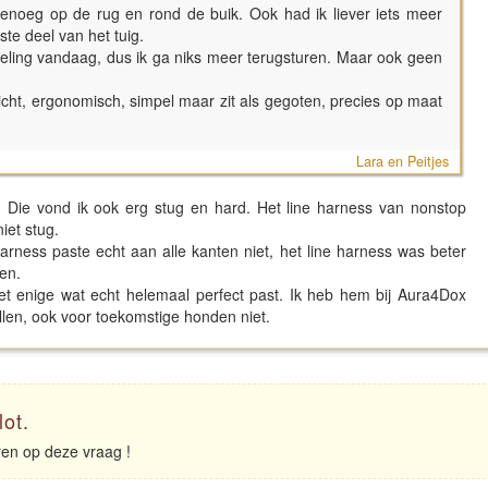
 genoeg op de rug en rond de buik. Ook had ik liever iets meer
te deel van het tuig.
eling vandaag, dus ik ga niks meer terugsturen. Maar ook geen
Licht, ergonomisch, simpel maar zit als gegoten, precies op maat
Lara en Peitjes
 Die vond ik ook erg stug en hard. Het line harness van nonstop
niet stug.
arness paste echt aan alle kanten niet, het line harness was beter
en.
t enige wat echt helemaal perfect past. Ik heb hem bij Aura4Dox
llen, ook voor toekomstige honden niet.
lot.
eren op deze vraag !