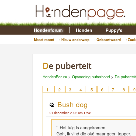
Hondenforum
Honden
Puppy's
Meest recent
• Nieuw onderwerp
• Onbeantwoord
• Zoek
De puberteit
HondenForum
>
Opvoeding puberhond
>
De puberteit
1
2
3
4
5
6
7
8
9
Bush dog
21 december 2022 om 17:41
"
Het tuig is aangekomen.
Goh, ik vind die oké maar geen topper.