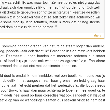
ig waarschijnlijk was maar toch. Ze heeft precies niet graag dat
 draait zich dan onmiddellijk om en springt op de hond. Ook zelf
 dit dreigt te gebeuren springt ze achteruit en keert ze de rollen
unnen zijn of onzekerheid dat ze zelf zeker niet achtervolgd wil
t soms moeilijk in te schatten, maar ik merk dat er nog steeds
woord dominantie in de mond nemen.
"
Marie
ik. Sommige honden dragen van nature de staart hoger dan andere.
g, poedels vaak ook dacht ik? Border collies en retrievers hebben
nzet. Daarnaast kunnen honden om meerdere redenen hun staart
 of heel blij zijn maar ook wanneer ze agressief zijn. Een alerte
vermoed dat ze dat niet met 'dominante' bedoelen.
id doet is omdat ik hem inmiddels wel een beetje ken. June zou je
l duidelijk in het aangeven van haar grenzen en trekt graag haar
 June laat niet echt merken dat het wederzijds is, die loopt steeds
 voor Boyko is haar dan maar achterna te lopen en heel goed op te
 inmiddels heel goed op haar correcties wat ook aangeeft dat hij volgt
 beetje op van de wandelingen samen dus stiekem vindt ze hem best