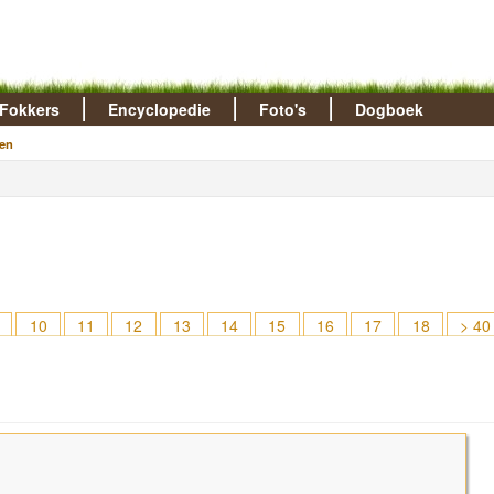
Fokkers
Encyclopedie
Foto's
Dogboek
en
10
11
12
13
14
15
16
17
18
> 40