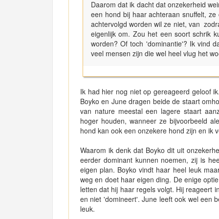
Daarom dat ik dacht dat onzekerheid wein
een hond bij haar achteraan snuffelt, ze
achtervolgd worden wil ze niet, van zodra
eigenlijk om. Zou het een soort schrik k
worden? Of toch 'dominantie'? Ik vind da
veel mensen zijn die wel heel vlug het 
Ik had hier nog niet op gereageerd geloof 
Boyko en June dragen beide de staart omhoo
van nature meestal een lagere staart aa
hoger houden, wanneer ze bijvoorbeeld alert
hond kan ook een onzekere hond zijn en ik 
Waarom ik denk dat Boyko dit uit onzekerhe
eerder dominant kunnen noemen, zij is hee
eigen plan. Boyko vindt haar heel leuk maar
weg en doet haar eigen ding. De enige optie
letten dat hij haar regels volgt. Hij reageert
en niet 'domineert'. June leeft ook wel een
leuk.