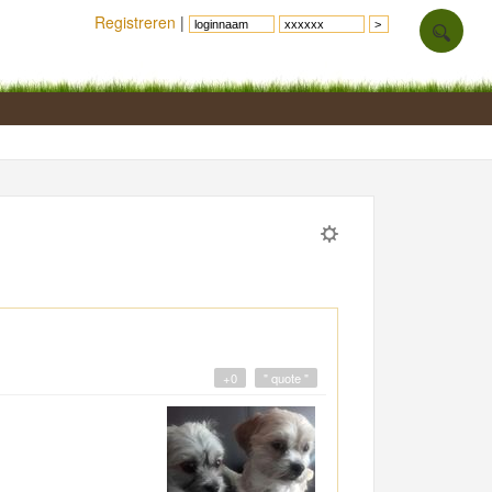
Registreren
|
+0
" quote "