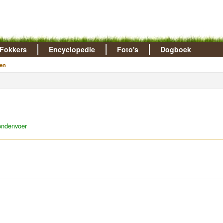
Fokkers
Encyclopedie
Foto's
Dogboek
en
ondenvoer