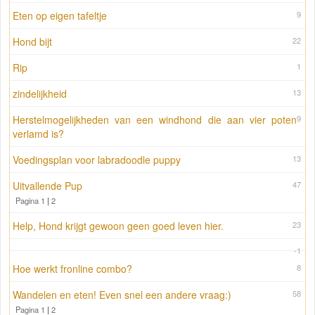
Eten op eigen tafeltje
9
Hond bijt
22
Rip
1
zindelijkheid
13
Herstelmogelijkheden van een windhond die aan vier poten
9
verlamd is?
Voedingsplan voor labradoodle puppy
13
Uitvallende Pup
47
Pagina 1
|
2
Help, Hond krijgt gewoon geen goed leven hier.
23
-1
Hoe werkt fronline combo?
8
Wandelen en eten! Even snel een andere vraag:)
58
Pagina 1
|
2