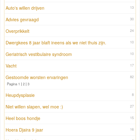
Auto's willen drijven
13
Advies gevraagd
30
Overprikkelt
24
Dwergkees 8 jaar blaft ineens als we niet thuis zijn.
10
Geriatrisch vestibulaire syndroom
10
Vacht
17
Gestoomde worsten ervaringen
82
Pagina 1
|
2
|
3
Heupdysplasie
8
Niet willen slapen, wel moe :)
27
Heel boos hondje
15
Hoera Djaira 9 jaar
16