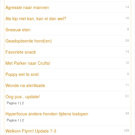
Agressie naar mannen
14
Als kip niet kan, kan ei dan wel?
10
Sneeuw eten
8
Geadopteerde hond(en)
24
Favoriete snack
14
Met Parker naar Crufts!
12
Puppy eet te snel
6
Wonde na sterilisatie
11
Oog pus.. update!
51
Pagina 1
|
2
Hyperfocus andere honden tijdens loslopen
34
Pagina 1
|
2
Welkom Flynn! Update 7-3
129