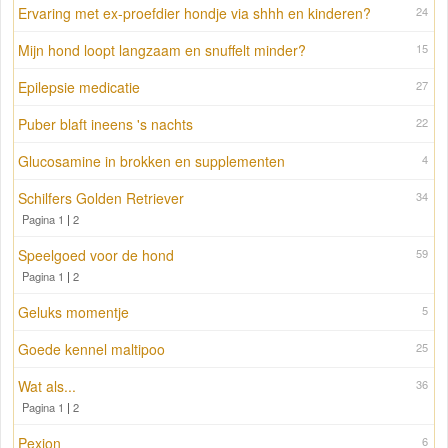
Ervaring met ex-proefdier hondje via shhh en kinderen?
24
Mijn hond loopt langzaam en snuffelt minder?
15
Epilepsie medicatie
27
Puber blaft ineens 's nachts
22
Glucosamine in brokken en supplementen
4
Schilfers Golden Retriever
34
Pagina 1
|
2
Speelgoed voor de hond
59
Pagina 1
|
2
Geluks momentje
5
Goede kennel maltipoo
25
Wat als...
36
Pagina 1
|
2
Pexion
6