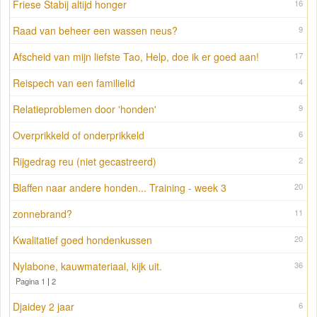
Friese Stabij altijd honger
16
Raad van beheer een wassen neus?
9
Afscheid van mijn liefste Tao, Help, doe ik er goed aan!
17
Reispech van een familielid
4
Relatieproblemen door 'honden'
9
Overprikkeld of onderprikkeld
6
Rijgedrag reu (niet gecastreerd)
2
Blaffen naar andere honden... Training - week 3
20
zonnebrand?
11
Kwalitatief goed hondenkussen
20
Nylabone, kauwmateriaal, kijk uit.
36
Pagina 1
|
2
Djaidey 2 jaar
6