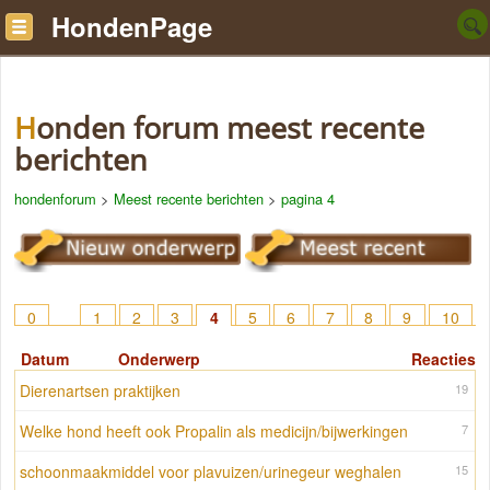
HondenPage
Honden forum meest recente
berichten
hondenforum
>
Meest recente berichten
>
pagina 4
0
1
2
3
4
5
6
7
8
9
10
11
12
13
14
15
16
17
Datum
Onderwerp
Reacties
Dierenartsen praktijken
19
Welke hond heeft ook Propalin als medicijn/bijwerkingen
7
schoonmaakmiddel voor plavuizen/urinegeur weghalen
15