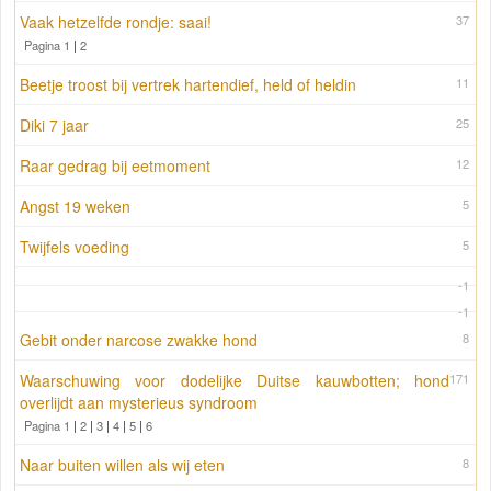
Vaak hetzelfde rondje: saai!
37
Pagina 1
|
2
Beetje troost bij vertrek hartendief, held of heldin
11
Diki 7 jaar
25
Raar gedrag bij eetmoment
12
Angst 19 weken
5
Twijfels voeding
5
-1
-1
Gebit onder narcose zwakke hond
8
Waarschuwing voor dodelijke Duitse kauwbotten; hond
171
overlijdt aan mysterieus syndroom
Pagina 1
|
2
|
3
|
4
|
5
|
6
Naar buiten willen als wij eten
8