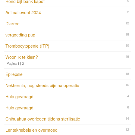
Hond bijt bank kapot
5
Animal event 2024
2
Diarree
12
vergoeding pup
18
Trombocytopenie (ITP)
10
Woon ik te klein?
49
Pagina 1
|
2
Epilepsie
18
Nekhernia, nog steeds pijn na operatie
16
Hulp gevraagd
4
Hulp gevraagd
6
Chihuahua overleden tijdens sterilisatie
14
Lentekriebels en overmoed
12