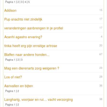
Pagina 1
|
2
|
3
|
4
|
5
Addison
15
Pup snachts niet zindelijk
17
veranderingen aanbrengen in je profiel
17
Acanhi agastro ervaring?
4
tinka heeft erg pijn ernstige artrose
20
Blaffen naar andere honden...
67
Pagina 1
|
2
|
3
Mag een dierenarts zorg weigeren ?
23
Los of niet?
29
Aanvallen en bijten
36
Pagina 1
|
2
Langharig, voorjaar en rui… vacht verzorging
38
Pagina 1
|
2