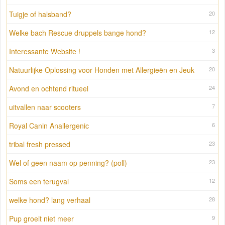
Tuigje of halsband?
20
Welke bach Rescue druppels bange hond?
12
Interessante Website !
3
Natuurlijke Oplossing voor Honden met Allergieën en Jeuk
20
Avond en ochtend ritueel
24
uitvallen naar scooters
7
Royal Canin Anallergenic
6
tribal fresh pressed
23
Wel of geen naam op penning? (poll)
23
Soms een terugval
12
welke hond? lang verhaal
28
Pup groeit niet meer
9