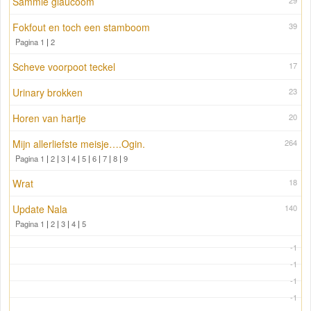
Sammie glaucoom
29
Fokfout en toch een stamboom
39
Pagina 1
|
2
Scheve voorpoot teckel
17
Urinary brokken
23
Horen van hartje
20
Mijn allerliefste meisje….Ogin.
264
Pagina 1
|
2
|
3
|
4
|
5
|
6
|
7
|
8
|
9
Wrat
18
Update Nala
140
Pagina 1
|
2
|
3
|
4
|
5
-1
-1
-1
-1