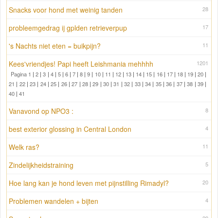
Snacks voor hond met weinig tanden
28
probleemgedrag ij gplden retrieverpup
17
's Nachts niet eten = buikpijn?
11
Kees'vriendjes! Papi heeft Leishmania mehhhh
1201
Pagina 1
|
2
|
3
|
4
|
5
|
6
|
7
|
8
|
9
|
10
|
11
|
12
|
13
|
14
|
15
|
16
|
17
|
18
|
19
|
20
|
21
|
22
|
23
|
24
|
25
|
26
|
27
|
28
|
29
|
30
|
31
|
32
|
33
|
34
|
35
|
36
|
37
|
38
|
39
|
40
|
41
Vanavond op NPO3 :
8
best exterior glossing in Central London
4
Welk ras?
11
Zindelijkheidstraining
5
Hoe lang kan je hond leven met pijnstilling Rimadyl?
20
Problemen wandelen + bijten
4