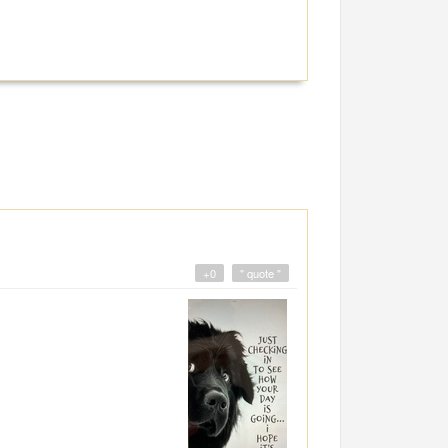
+0
" quote "