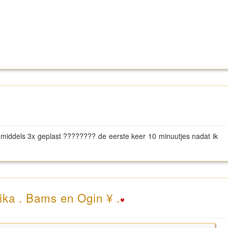
t inmiddels 3x geplast ???????? de eerste keer 10 minuutjes nadat ik
ika . Bams en Ogin ¥ .