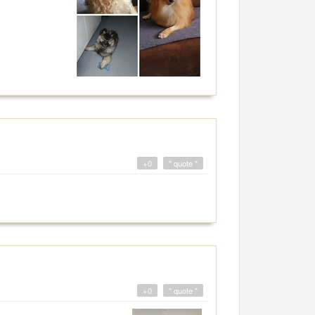
+0
" quote "
+0
" quote "