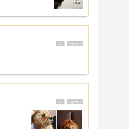
+0
" quote "
+0
" quote "