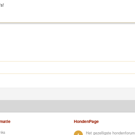
s!
rmatie
HondenPage
nks
Het gezelligste hondenforum