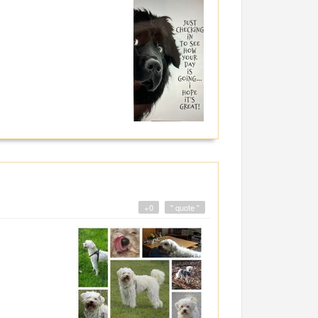
+0
" quote "