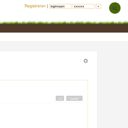
Registreren
|
+0
" quote "