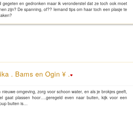
ed gegeten en gedronken maar ik veronderstel dat ze toch ook moet
nen zijn? De spanning, of?? Iemand tips om haar toch een plasje te
 maken?
ika . Bams en Ogin ¥ .
nieuwe omgeving, zorg voor schoon water, en als je brokjes geeft,
el gaat plassen hoor….geregeld even naar buiten, kijk voor een
 pup buiten is…