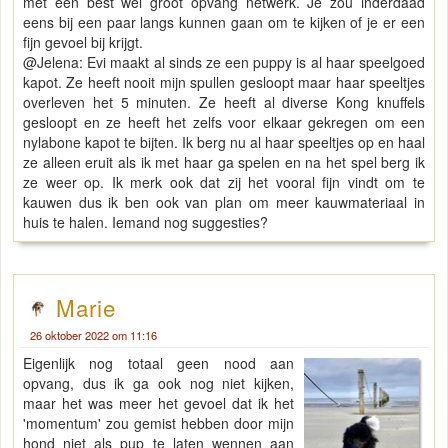
met een best wel groot opvang netwerk. Je zou inderdaad
eens bij een paar langs kunnen gaan om te kijken of je er een
fijn gevoel bij krijgt.
@Jelena: Evi maakt al sinds ze een puppy is al haar speelgoed
kapot. Ze heeft nooit mijn spullen gesloopt maar haar speeltjes
overleven het 5 minuten. Ze heeft al diverse Kong knuffels
gesloopt en ze heeft het zelfs voor elkaar gekregen om een
nylabone kapot te bijten. Ik berg nu al haar speeltjes op en haal
ze alleen eruit als ik met haar ga spelen en na het spel berg ik
ze weer op. Ik merk ook dat zij het vooral fijn vindt om te
kauwen dus ik ben ook van plan om meer kauwmateriaal in
huis te halen. Iemand nog suggesties?
Marie
26 oktober 2022 om 11:16
Eigenlijk nog totaal geen nood aan
opvang, dus ik ga ook nog niet kijken,
maar het was meer het gevoel dat ik het
'momentum' zou gemist hebben door mijn
hond niet als pup te laten wennen aan