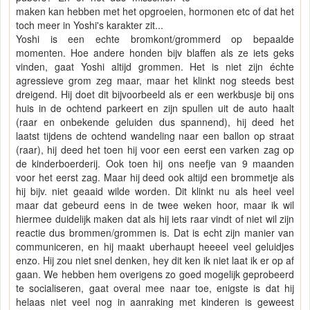
maken kan hebben met het opgroeien, hormonen etc of dat het
toch meer in Yoshi's karakter zit...
Yoshi is een echte bromkont/grommerd op bepaalde
momenten. Hoe andere honden bijv blaffen als ze iets geks
vinden, gaat Yoshi altijd grommen. Het is niet zijn échte
agressieve grom zeg maar, maar het klinkt nog steeds best
dreigend. Hij doet dit bijvoorbeeld als er een werkbusje bij ons
huis in de ochtend parkeert en zijn spullen uit de auto haalt
(raar en onbekende geluiden dus spannend), hij deed het
laatst tijdens de ochtend wandeling naar een ballon op straat
(raar), hij deed het toen hij voor een eerst een varken zag op
de kinderboerderij. Ook toen hij ons neefje van 9 maanden
voor het eerst zag. Maar hij deed ook altijd een brommetje als
hij bijv. niet geaaid wilde worden. Dit klinkt nu als heel veel
maar dat gebeurd eens in de twee weken hoor, maar ik wil
hiermee duidelijk maken dat als hij iets raar vindt of niet wil zijn
reactie dus brommen/grommen is. Dat is echt zijn manier van
communiceren, en hij maakt uberhaupt heeeel veel geluidjes
enzo. Hij zou niet snel denken, hey dit ken ik niet laat ik er op af
gaan. We hebben hem overigens zo goed mogelijk geprobeerd
te socialiseren, gaat overal mee naar toe, enigste is dat hij
helaas niet veel nog in aanraking met kinderen is geweest