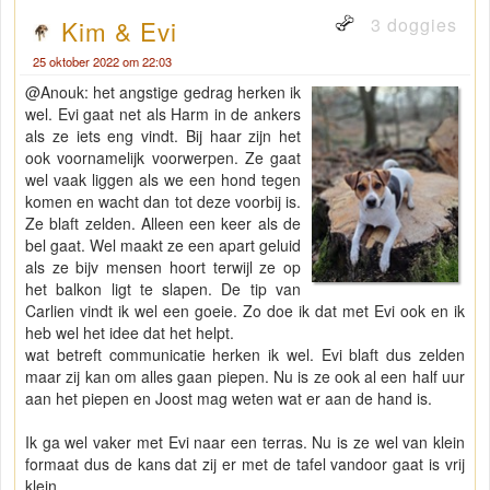
3 doggies
Kim & Evi
25 oktober 2022 om 22:03
@Anouk: het angstige gedrag herken ik
wel. Evi gaat net als Harm in de ankers
als ze iets eng vindt. Bij haar zijn het
ook voornamelijk voorwerpen. Ze gaat
wel vaak liggen als we een hond tegen
komen en wacht dan tot deze voorbij is.
Ze blaft zelden. Alleen een keer als de
bel gaat. Wel maakt ze een apart geluid
als ze bijv mensen hoort terwijl ze op
het balkon ligt te slapen. De tip van
Carlien vindt ik wel een goeie. Zo doe ik dat met Evi ook en ik
heb wel het idee dat het helpt.
wat betreft communicatie herken ik wel. Evi blaft dus zelden
maar zij kan om alles gaan piepen. Nu is ze ook al een half uur
aan het piepen en Joost mag weten wat er aan de hand is.
Ik ga wel vaker met Evi naar een terras. Nu is ze wel van klein
formaat dus de kans dat zij er met de tafel vandoor gaat is vrij
klein.