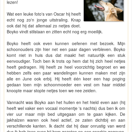
lezen!
Wat een leuke foto's van Oscar hij heeft
echt nog zo'n jonge uitstraling. Knap
ook dat hij dat allemaal zo netjes doet.
Boyko vindt stilstaan en zitten echt nog erg moeilijk.
Boyko heeft ook even kunnen oefenen met bezoek. Mijn
schoonouders zijn hier net een paar dagen verbleven. Boyko
komt niet in huis dus dat maakt het natuurlijk een stuk
eenvoudiger. Toch ben ik trots op hem dat hij zich heel netjes
heeft gedragen. Hij heeft ze heel voorzichtig begroet en we
hebben zelfs een paar wandelingen kunnen maken met zijn
alle en June ook erbij. Hij heeft één keer een hap poging
gedaan toen mijn schoonmoeder een vest om haar middel
knoopte maar stopte netjes toen we nee zeiden.
Vannacht was Boyko aan het huilen en het hield even aan (hij
heeft wel vaker een vocaal momentje 's nachts) dus ben ik om
vier uur maar mijn bed uitgegaan om te gaan kijken. De
jakhalzen waren ook heel actief, ze zaten dichtbij en aan
verschillende kanten. Ik dacht dat hij daar onrustig van werd
dus ik heb toen even bij hem gezeten en een snackje gegeven.