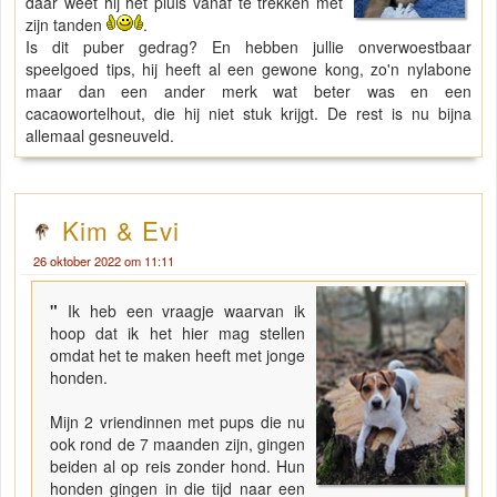
daar weet hij het pluis vanaf te trekken met
zijn tanden
.
Is dit puber gedrag? En hebben jullie onverwoestbaar
speelgoed tips, hij heeft al een gewone kong, zo'n nylabone
maar dan een ander merk wat beter was en een
cacaowortelhout, die hij niet stuk krijgt. De rest is nu bijna
allemaal gesneuveld.
Kim & Evi
26 oktober 2022 om 11:11
"
Ik heb een vraagje waarvan ik
hoop dat ik het hier mag stellen
omdat het te maken heeft met jonge
honden.
Mijn 2 vriendinnen met pups die nu
ook rond de 7 maanden zijn, gingen
beiden al op reis zonder hond. Hun
honden gingen in die tijd naar een