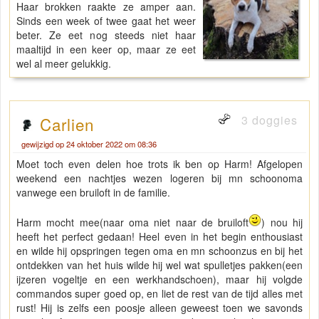
Haar brokken raakte ze amper aan.
Sinds een week of twee gaat het weer
beter. Ze eet nog steeds niet haar
maaltijd in een keer op, maar ze eet
wel al meer gelukkig.
3 doggies
Carlien
gewijzigd op 24 oktober 2022 om 08:36
Moet toch even delen hoe trots ik ben op Harm! Afgelopen
weekend een nachtjes wezen logeren bij mn schoonoma
vanwege een bruiloft in de familie.
Harm mocht mee(naar oma niet naar de bruiloft
) nou hij
heeft het perfect gedaan! Heel even in het begin enthousiast
en wilde hij opspringen tegen oma en mn schoonzus en bij het
ontdekken van het huis wilde hij wel wat spulletjes pakken(een
ijzeren vogeltje en een werkhandschoen), maar hij volgde
commandos super goed op, en liet de rest van de tijd alles met
rust! Hij is zelfs een poosje alleen geweest toen we savonds