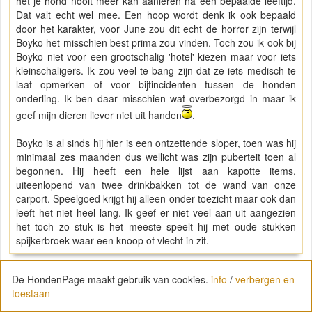
het je hond nooit meer kan aanleren na een bepaalde leeftijd.
Dat valt echt wel mee. Een hoop wordt denk ik ook bepaald
door het karakter, voor June zou dit echt de horror zijn terwijl
Boyko het misschien best prima zou vinden. Toch zou ik ook bij
Boyko niet voor een grootschalig 'hotel' kiezen maar voor iets
kleinschaligers. Ik zou veel te bang zijn dat ze iets medisch te
laat opmerken of voor bijtincidenten tussen de honden
onderling. Ik ben daar misschien wat overbezorgd in maar ik
geef mijn dieren liever niet uit handen
.
Boyko is al sinds hij hier is een ontzettende sloper, toen was hij
minimaal zes maanden dus wellicht was zijn puberteit toen al
begonnen. Hij heeft een hele lijst aan kapotte items,
uiteenlopend van twee drinkbakken tot de wand van onze
carport. Speelgoed krijgt hij alleen onder toezicht maar ook dan
leeft het niet heel lang. Ik geef er niet veel aan uit aangezien
het toch zo stuk is het meeste speelt hij met oude stukken
spijkerbroek waar een knoop of vlecht in zit.
De HondenPage maakt gebruik van cookies.
info
/
verbergen en
toestaan
Jelena_en_Flux