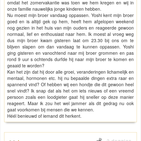
omdat het zomervakantie was toen we hem kregen en wij in
onze familie nauwelijks jonge kinderen hebben.
Nu moest mijn broer vandaag oppassen. Yoshi kent mijn broer
goed en is altijd gek op hem, heeft hem afgelopen weekend
nog gezien in het huis van mijn ouders en reageerde gewoon
normaal, lief en enthousiast naar hem. Ik moest al vroeg weg
dus mijn broer kwam gisteren laat om 23.30 bij ons om te
blijven slapen om dan vandaag te kunnen oppassen. Yoshi
ging gisteren en vanochtend naar mij broer grommen en pas
rond 9 uur s ochtends durfde hij naar mijn broer te komen en
geaaid te worden?
Kan het zijn dat hij door alle groei, veranderingen lichamelijk en
mentaal, hormonen etc. hij nu bepaalde dingen extra raar en
spannend vind? Of hebben wij een hondje die dit gewoon heel
snel vindt? Ik snap dat als het om iets nieuws of een vreemd
persoon zoals een loodgieter gaat hij sneller op deze manier
reageert. Maar ik zou het wel jammer als dit gedrag nu ook
gaat voorkomen bij mensen die we kennen.
Héél benieuwd of iemand dit herkent.
3 doggies