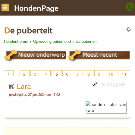
HondenPage
De puberteit
HondenForum
>
Opvoeding puberhond
>
De puberteit
1
2
3
4
5
6
7
8
9
10
11
12
13
14
15
16
17
18
> 40
3 doggies
Lara
gewijzigd op 27 juni 2024 om 13:02