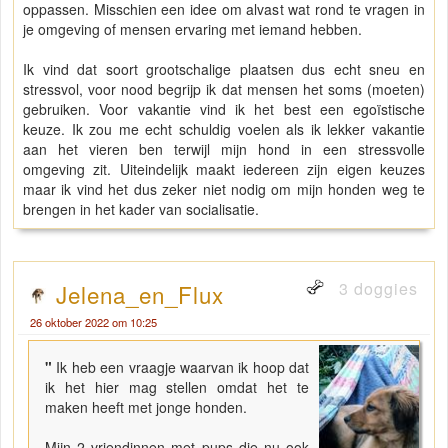
oppassen. Misschien een idee om alvast wat rond te vragen in
je omgeving of mensen ervaring met iemand hebben.
Ik vind dat soort grootschalige plaatsen dus echt sneu en
stressvol, voor nood begrijp ik dat mensen het soms (moeten)
gebruiken. Voor vakantie vind ik het best een egoïstische
keuze. Ik zou me echt schuldig voelen als ik lekker vakantie
aan het vieren ben terwijl mijn hond in een stressvolle
omgeving zit. Uiteindelijk maakt iedereen zijn eigen keuzes
maar ik vind het dus zeker niet nodig om mijn honden weg te
brengen in het kader van socialisatie.
3 doggies
Jelena_en_Flux
26 oktober 2022 om 10:25
"
Ik heb een vraagje waarvan ik hoop dat
ik het hier mag stellen omdat het te
maken heeft met jonge honden.
Mijn 2 vriendinnen met pups die nu ook