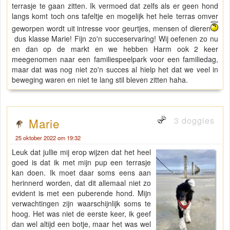
terrasje te gaan zitten. Ik vermoed dat zelfs als er geen hond
langs komt toch ons tafeltje en mogelijk het hele terras omver
geworpen wordt uit intresse voor geurtjes, mensen of dieren
dus klasse Marie! Fijn zo'n succeservaring! Wij oefenen zo nu
en dan op de markt en we hebben Harm ook 2 keer
meegenomen naar een familiespeelpark voor een familiedag,
maar dat was nog niet zo'n succes al hielp het dat we veel in
beweging waren en niet te lang stil bleven zitten haha.
3 doggies
Marie
25 oktober 2022 om 19:32
Leuk dat jullie mij erop wijzen dat het heel
goed is dat ik met mijn pup een terrasje
kan doen. Ik moet daar soms eens aan
herinnerd worden, dat dit allemaal niet zo
evident is met een puberende hond. Mijn
verwachtingen zijn waarschijnlijk soms te
hoog. Het was niet de eerste keer, ik geef
dan wel altijd een botje, maar het was wel