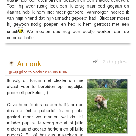
Toen hij weer rustig leek ben ik terug naar bed gegaan en
daarna heb ik hem niet meer gehoord. Vanmorgen hoorde ik
van mijn vriend dat hij vannacht gepoept had. Blijkbaar moest
hij gewoon nodig poepen en heb ik hem getroost met een
snack
. We moeten dus nog een beetje werken aan de
communicatie.
3 doggies
Annouk
gewijzigd op 25 oktober 2022 om 13:06
Ik volg dit forum met plezier om me
alvast voor te bereiden op mogelijke
puberteit perikelen ;-)
Onze hond is dus nu een half jaar oud
dus de échte puberteit is nog niet
gestart maar we merken wel dat hij
minder pup is. Ik vroeg me af of jullie
onderstaand gedrag herkennen bij jullie
pubers? En of het dus misschien te