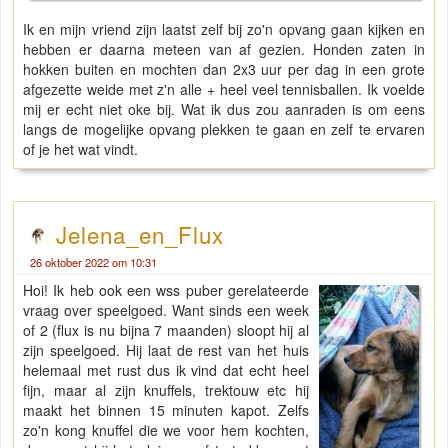
Ik en mijn vriend zijn laatst zelf bij zo'n opvang gaan kijken en
hebben er daarna meteen van af gezien. Honden zaten in
hokken buiten en mochten dan 2x3 uur per dag in een grote
afgezette weide met z'n alle + heel veel tennisballen. Ik voelde
mij er echt niet oke bij. Wat ik dus zou aanraden is om eens
langs de mogelijke opvang plekken te gaan en zelf te ervaren
of je het wat vindt.
Jelena_en_Flux
26 oktober 2022 om 10:31
Hoi! Ik heb ook een wss puber gerelateerde
vraag over speelgoed. Want sinds een week
of 2 (flux is nu bijna 7 maanden) sloopt hij al
zijn speelgoed. Hij laat de rest van het huis
helemaal met rust dus ik vind dat echt heel
fijn, maar al zijn knuffels, trektouw etc hij
maakt het binnen 15 minuten kapot. Zelfs
zo'n kong knuffel die we voor hem kochten,