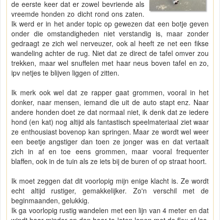
de eerste keer dat er zowel bevriende als
vreemde honden zo dicht rond ons zaten.
Ik werd er in het ander topic op gewezen dat een botje geven
onder die omstandigheden niet verstandig is, maar zonder
gedraagt ze zich wel nerveuzer, ook al heeft ze net een fikse
wandeling achter de rug. Niet dat ze direct de tafel omver zou
trekken, maar wel snuffelen met haar neus boven tafel en zo,
ipv netjes te blijven liggen of zitten.
Ik merk ook wel dat ze rapper gaat grommen, vooral in het
donker, naar mensen, iemand die uit de auto stapt enz. Naar
andere honden doet ze dat normaal niet, ik denk dat ze iedere
hond (en kat) nog altijd als fantastisch speelmateriaal ziet waar
ze enthousiast bovenop kan springen. Maar ze wordt wel weer
een beetje angstiger dan toen ze jonger was en dat vertaalt
zich in af en toe eens grommen, maar vooral frequenter
blaffen, ook in de tuin als ze iets bij de buren of op straat hoort.
Ik moet zeggen dat dit voorlopig mijn enige klacht is. Ze wordt
echt altijd rustiger, gemakkelijker. Zo'n verschil met de
beginmaanden, gelukkig.
Ik ga voorlopig rustig wandelen met een lijn van 4 meter en dat