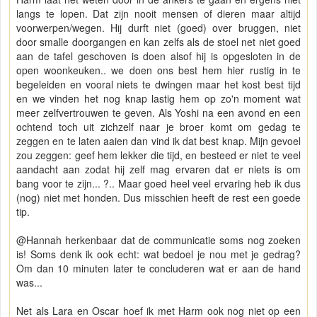
langs te lopen. Dat zijn nooit mensen of dieren maar altijd
voorwerpen/wegen. Hij durft niet (goed) over bruggen, niet
door smalle doorgangen en kan zelfs als de stoel net niet goed
aan de tafel geschoven is doen alsof hij is opgesloten in de
open woonkeuken.. we doen ons best hem hier rustig in te
begeleiden en vooral niets te dwingen maar het kost best tijd
en we vinden het nog knap lastig hem op zo'n moment wat
meer zelfvertrouwen te geven. Als Yoshi na een avond en een
ochtend toch uit zichzelf naar je broer komt om gedag te
zeggen en te laten aaien dan vind ik dat best knap. Mijn gevoel
zou zeggen: geef hem lekker die tijd, en besteed er niet te veel
aandacht aan zodat hij zelf mag ervaren dat er niets is om
bang voor te zijn... ?.. Maar goed heel veel ervaring heb ik dus
(nog) niet met honden. Dus misschien heeft de rest een goede
tip.
@Hannah herkenbaar dat de communicatie soms nog zoeken
is! Soms denk ik ook echt: wat bedoel je nou met je gedrag?
Om dan 10 minuten later te concluderen wat er aan de hand
was...
Net als Lara en Oscar hoef ik met Harm ook nog niet op een