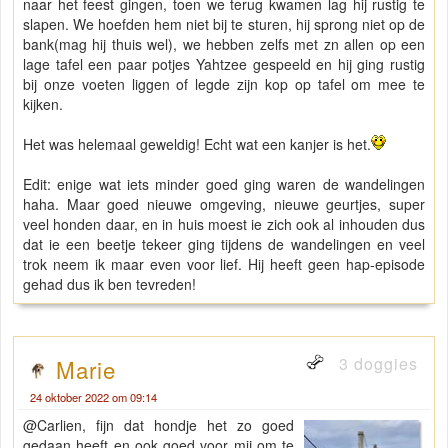
naar het feest gingen, toen we terug kwamen lag hij rustig te
slapen. We hoefden hem niet bij te sturen, hij sprong niet op de
bank(mag hij thuis wel), we hebben zelfs met zn allen op een
lage tafel een paar potjes Yahtzee gespeeld en hij ging rustig
bij onze voeten liggen of legde zijn kop op tafel om mee te
kijken.
Het was helemaal geweldig! Echt wat een kanjer is het.
Edit: enige wat iets minder goed ging waren de wandelingen
haha. Maar goed nieuwe omgeving, nieuwe geurtjes, super
veel honden daar, en in huis moest ie zich ook al inhouden dus
dat ie een beetje tekeer ging tijdens de wandelingen en veel
trok neem ik maar even voor lief. Hij heeft geen hap-episode
gehad dus ik ben tevreden!
3 doggies
Marie
24 oktober 2022 om 09:14
@Carlien, fijn dat hondje het zo goed
gedaan heeft en ook goed voor mij om te