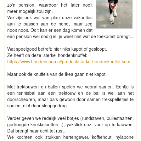
zo'n pension, waardoor het later nooit
meer mogelijk zou zijn.
We zijn ook wel van plan onze vakanties
aan te passen aan de hond, maar zeg
nooit nooit. Ooit kan er een dag komen dat
een pension wel nodig is, je weet niet wat de toekomst brengt...
Wat speelgoed betreft: hier niks kapot of gesloopt.
Ze heeft oa deze 'sterke' hondenknuffel:
https://www.hondenshop.nl/product/sterke-hondenknuffel-koe/
Maar ook de knuffels van de Ikea gaan niet kapot.
Met trektouwen en ballen spelen we vooral samen. Eentje is
een tennisbal aan een trektouw en de bal is wel aan het
doorscheuren, maar da's gewoon door samen trekspelletjes te
spelen, niet door sloopgedrag.
Verder geven we redelijk veel botjes (rundstaven, bullestaarten,
gedroogde knokkelbotten...), yakstick enz. voor op te kauwen.
Dat brengt haar echt tot rust.
We kochten ook stukken hertengewei, koffiehout, nylabone