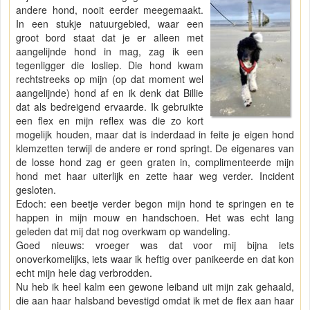
andere hond, nooit eerder meegemaakt.
In een stukje natuurgebied, waar een
groot bord staat dat je er alleen met
aangelijnde hond in mag, zag ik een
tegenligger die losliep. Die hond kwam
rechtstreeks op mijn (op dat moment wel
aangelijnde) hond af en ik denk dat Billie
dat als bedreigend ervaarde. Ik gebruikte
een flex en mijn reflex was die zo kort
mogelijk houden, maar dat is inderdaad in feite je eigen hond
klemzetten terwijl de andere er rond springt. De eigenares van
de losse hond zag er geen graten in, complimenteerde mijn
hond met haar uiterlijk en zette haar weg verder. Incident
gesloten.
Edoch: een beetje verder begon mijn hond te springen en te
happen in mijn mouw en handschoen. Het was echt lang
geleden dat mij dat nog overkwam op wandeling.
Goed nieuws: vroeger was dat voor mij bijna iets
onoverkomelijks, iets waar ik heftig over panikeerde en dat kon
echt mijn hele dag verbrodden.
Nu heb ik heel kalm een gewone leiband uit mijn zak gehaald,
die aan haar halsband bevestigd omdat ik met de flex aan haar