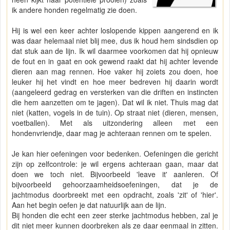
ik andere honden regelmatig zie doen.
Hij is wel een keer achter loslopende kippen aangerend en ik
was daar helemaal niet blij mee, dus ik houd hem sindsdien op
dat stuk aan de lijn. Ik wil daarmee voorkomen dat hij opnieuw
de fout en in gaat en ook gewend raakt dat hij achter levende
dieren aan mag rennen. Hoe vaker hij zoiets zou doen, hoe
leuker hij het vindt en hoe meer bedreven hij daarin wordt
(aangeleerd gedrag en versterken van die driften en instincten
die hem aanzetten om te jagen). Dat wil ik niet. Thuis mag dat
niet (katten, vogels in de tuin). Op straat niet (dieren, mensen,
voetballen). Met als uitzondering alleen met een
hondenvriendje, daar mag je achteraan rennen om te spelen.
Je kan hier oefeningen voor bedenken. Oefeningen die gericht
zijn op zelfcontrole: je wil ergens achteraan gaan, maar dat
doen we toch niet. Bijvoorbeeld 'leave it' aanleren. Of
bijvoorbeeld gehoorzaamheidsoefeningen, dat je de
jachtmodus doorbreekt met een opdracht, zoals 'zit' of 'hier'.
Aan het begin oefen je dat natuurlijk aan de lijn.
Bij honden die echt een zeer sterke jachtmodus hebben, zal je
dit niet meer kunnen doorbreken als ze daar eenmaal in zitten.