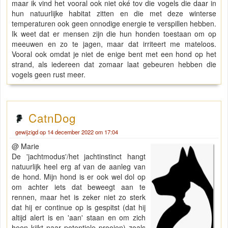
maar ik vind het vooral ook niet oké tov die vogels die daar in
hun natuurlijke habitat zitten en die met deze winterse
temperaturen ook geen onnodige energie te verspillen hebben.
Ik weet dat er mensen zijn die hun honden toestaan om op
meeuwen en zo te jagen, maar dat irriteert me mateloos.
Vooral ook omdat je niet de enige bent met een hond op het
strand, als iedereen dat zomaar laat gebeuren hebben die
vogels geen rust meer.
CatnDog
gewijzigd op 14 december 2022 om 17:04
@ Marie
De 'jachtmodus'/het jachtinstinct hangt
natuurlijk heel erg af van de aanleg van
de hond. Mijn hond is er ook wel dol op
om achter iets dat beweegt aan te
rennen, maar het is zeker niet zo sterk
dat hij er continue op is gespitst (dat hij
altijd alert is en 'aan' staan en om zich
heen kijkt naar potentiele prooien) zoals