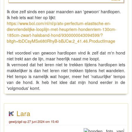
Ik doe zelf sinds een paar maanden aan 'gewoon' hardlopen.
Ik heb iets wat hier op lijkt:
https://www.bol.com/nl/nl/p/atv-perfectum-elastische-en-
diervriendelijke-looplijn-met-heupriem-hondenriem-130cm-
185cm-zwart-halsband-hond/9300000043094599/?
bltgh=tbDCsyMSx680RhyB-bBJCw.2_41.46.ProductImage
Het voordeel van gewoon hardlopen vind ik zelf dat m'n hond
niet trekt aan de lijn, maar heerlijk naast me loopt.
Ik vermoed dat het leren niet te trekken tijdens hardlopen iets
makkelijker is dan het leren niet trekken tijdens het wandelen.
Het tempo is namelijk wat hoger, meer het 'natuurlijke' tempo
van de hond. Ik heb het idee dat mijn hond eerder in de
'volgmodus' komt.
Lara
gewijzigd op 27 juni 2024 om 15:40