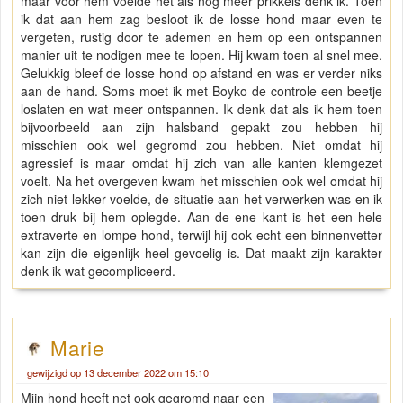
maar voor hem voelde het als nog meer prikkels denk ik. Toen
ik dat aan hem zag besloot ik de losse hond maar even te
vergeten, rustig door te ademen en hem op een ontspannen
manier uit te nodigen mee te lopen. Hij kwam toen al snel mee.
Gelukkig bleef de losse hond op afstand en was er verder niks
aan de hand. Soms moet ik met Boyko de controle een beetje
loslaten en wat meer ontspannen. Ik denk dat als ik hem toen
bijvoorbeeld aan zijn halsband gepakt zou hebben hij
misschien ook wel gegromd zou hebben. Niet omdat hij
agressief is maar omdat hij zich van alle kanten klemgezet
voelt. Na het overgeven kwam het misschien ook wel omdat hij
zich niet lekker voelde, de situatie aan het verwerken was en ik
toen druk bij hem oplegde. Aan de ene kant is het een hele
extraverte en lompe hond, terwijl hij ook echt een binnenvetter
kan zijn die eigenlijk heel gevoelig is. Dat maakt zijn karakter
denk ik wat gecompliceerd.
Marie
gewijzigd op 13 december 2022 om 15:10
Mijn hond heeft net ook gegromd naar een