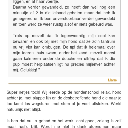
liggen, en at haar voertje.
Daarna verder gewandeld, ze heeft dan wel nog een
minuutje of 2 in die leiband gebeten maar dat heb ik
genegeerd en ik ben onverstoorbaar verder gewandeld
en toen werd ze weer rustig alsof er niets gebeurd was.
Trots op mezelf dat ik tegenwoordig mijn cool kan
bewaren en ook blij met mijn hond dat ze zo'n tantrum
nu vrij vlot kan ombuigen. De tijd dat ik helemaal over
mijn toeren thuis kwam, onder het zand, mezelf moest
gaan kalmeren onder de douche en uitriep dat ik die
pup moest herplaatsen ligt nu precies mijlenver achter
mij. Gelukkig!
"
Marie
Super netjes toch! Wij leerde op de hondenschool relax, hond
achter je, met slappe lijn en de desbetreffende hond die naar je
toe komt los wegsturen met stem of je voet uitsteken. Werkt
natuurlijk niet altijd.
Ik heb dat nu 1x gehad en het werkt echt goed, zolang ik zelf
maar rustig blijf. Wordt me niet in dank afgenomen maar