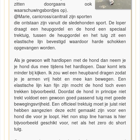
zitten doorgaans ook
waarschuwingsbordjes op).
@Marie, canicross/canitrail zijn sporten
die ontstaan zijn vanuit de sledehonden sport. De loper
draagt een heupgordel en de hond een speciaal
trektuig, tussen de heupgordel en het tuig zit een
elastische lijn bevestigd waardoor harde schokken
opgevangen worden.
Als je gewoon wilt hardlopen met de hond dan neem je
je hond dus mee tijdens het hardlopen. Daar komt iets
minder bij kijken. Ik zou wel een heupband dragen zodat
je je armen vrij hebt en mee kan bewegen. Een
elastische lijn kan fijn zijn mocht de hond toch even
trekken bijvoorbeeld. Doordat de hond in principe niet
trekt voldoet een gewoon goed passend tuig met goede
bewegingsvrijheid. Een officieel trektuig moet je juist niet
hebben aangezien deze echt gemaakt zijn voor een
hond die voor je loopt. Het non stop line harnas is hier
bijvoorbeeld geschikt voor, net als het zero dc short
tuig.