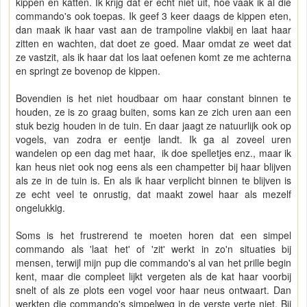
kippen en katten. Ik krijg dat er echt niet uit, hoe vaak ik al die
commando's ook toepas. Ik geef 3 keer daags de kippen eten,
dan maak ik haar vast aan de trampoline vlakbij en laat haar
zitten en wachten, dat doet ze goed. Maar omdat ze weet dat
ze vastzit, als ik haar dat los laat oefenen komt ze me achterna
en springt ze bovenop de kippen.
Bovendien is het niet houdbaar om haar constant binnen te
houden, ze is zo graag buiten, soms kan ze zich uren aan een
stuk bezig houden in de tuin. En daar jaagt ze natuurlijk ook op
vogels, van zodra er eentje landt. Ik ga al zoveel uren
wandelen op een dag met haar, ik doe spelletjes enz., maar ik
kan heus niet ook nog eens als een champetter bij haar blijven
als ze in de tuin is. En als ik haar verplicht binnen te blijven is
ze echt veel te onrustig, dat maakt zowel haar als mezelf
ongelukkig.
Soms is het frustrerend te moeten horen dat een simpel
commando als 'laat het' of 'zit' werkt in zo'n situaties bij
mensen, terwijl mijn pup die commando's al van het prille begin
kent, maar die compleet lijkt vergeten als de kat haar voorbij
snelt of als ze plots een vogel voor haar neus ontwaart. Dan
werkten die commando's simpelweg in de verste verte niet. Bij