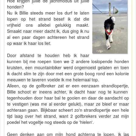
Hoe krijgen jullie de jachtmodus uit jullie
honden?
Nu ik Billie steeds meer los durf te laten
lopen op het strand besef ik dat die
vrijheid ons allebei gelukkig maakt.
Smaakt naar meer dacht ik, dus ging ik nu
al een paar dagen achtereen het strand
op waar ik haar los liet.
Door afstand te houden heb ik haar
kunnen bij me roepen toen we 2 andere loslopende honden
kruisten, een mountainbiker werd ongemoeid gelaten en toen
ik dacht slim te zijn door met een grote boog rond een kolonie
meeuwen te laveren voelde ik me helemaal top.
Alleen, op de golfbreker zat er een eenzaam strandlopertje,
Billie schoot er ineens achter, ik dacht haar nog te kunnen
tegenhouden door haar bal te gooien en daar de aandacht op
te vestigen (was me al eerder gelukt), maar ze bleef er maar
achteraan gaan. Blijkbaar scheert zo'n strandlopertje een hele
tijd laag over het strand, want 2 golfbrekers verder zat mijn
poedel het vogeltje nog steeds op de 'hielen'.
Geen denken aan om mijn hond achterna te lopen, ik las