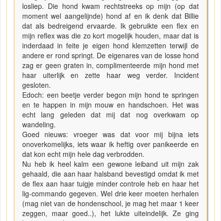
losliep. Die hond kwam rechtstreeks op mijn (op dat
moment wel aangelijnde) hond af en ik denk dat Billie
dat als bedreigend ervaarde. Ik gebruikte een flex en
mijn reflex was die zo kort mogelijk houden, maar dat is
inderdaad in feite je eigen hond klemzetten terwijl de
andere er rond springt. De eigenares van de losse hond
zag er geen graten in, complimenteerde mijn hond met
haar uiterlijk en zette haar weg verder. Incident
gesloten.
Edoch: een beetje verder begon mijn hond te springen
en te happen in mijn mouw en handschoen. Het was
echt lang geleden dat mij dat nog overkwam op
wandeling.
Goed nieuws: vroeger was dat voor mij bijna iets
onoverkomelijks, iets waar ik heftig over panikeerde en
dat kon echt mijn hele dag verbrodden.
Nu heb ik heel kalm een gewone leiband uit mijn zak
gehaald, die aan haar halsband bevestigd omdat ik met
de flex aan haar tuigje minder controle heb en haar het
lig-commando gegeven. Wel drie keer moeten herhalen
(mag niet van de hondenschool, je mag het maar 1 keer
zeggen, maar goed..), het lukte uiteindelijk. Ze ging