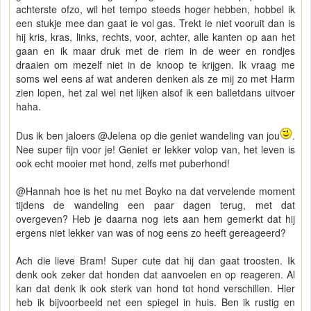
achterste ofzo, wil het tempo steeds hoger hebben, hobbel ik
een stukje mee dan gaat ie vol gas. Trekt ie niet vooruit dan is
hij kris, kras, links, rechts, voor, achter, alle kanten op aan het
gaan en ik maar druk met de riem in de weer en rondjes
draaien om mezelf niet in de knoop te krijgen. Ik vraag me
soms wel eens af wat anderen denken als ze mij zo met Harm
zien lopen, het zal wel net lijken alsof ik een balletdans uitvoer
haha.
Dus ik ben jaloers @Jelena op die geniet wandeling van jou
.
Nee super fijn voor je! Geniet er lekker volop van, het leven is
ook echt mooier met hond, zelfs met puberhond!
@Hannah hoe is het nu met Boyko na dat vervelende moment
tijdens de wandeling een paar dagen terug, met dat
overgeven? Heb je daarna nog iets aan hem gemerkt dat hij
ergens niet lekker van was of nog eens zo heeft gereageerd?
Ach die lieve Bram! Super cute dat hij dan gaat troosten. Ik
denk ook zeker dat honden dat aanvoelen en op reageren. Al
kan dat denk ik ook sterk van hond tot hond verschillen. Hier
heb ik bijvoorbeeld net een spiegel in huis. Ben ik rustig en