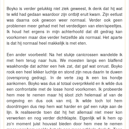
Boyko is verder gelukkig niet ziek geweest, ik denk dat hij wat
te wild had gedaan waardoor zijn ontbijt eruit kwam. Zijn eetlust
was daarna ook gewoon weer normaal. Verder ook geen
problemen meer gehad met het verdedigen van eten/speeltjes.
Ik houd het ergens in mijn achterhoofd dat dit gedrag kan
voorkomen maar doe verder hetzelfde als normaal. Het aparte
is dat hij normaal heel makkelijk is met eten.
Een ander voorbeeld: Na het stukje canicrossen wandelde ik
met hem terug naar huis. We moesten langs een blaffend
waakhondje dat achter een hek zat, dat gaf wat onrust. Boyko
rook een heel lekker luchtje en stond zijn neus daarin te duwen
(oversprong gedrag). In de verte zag ik een los hondje
aankomen. Boyko was dus al totaal overprikkeld en ik wilde dus
een confrontatie met de losse hond voorkomen. Ik probeerde
hem mee te nemen maar hij sloot zich helemaal af van de
omgeving en dus ook van mij. Ik wilde toch tot hem
doordringen dus riep hem wat harder en gaf een rukje aan de
lijn. Ik realiseerde toen dat hij het allemaal niet meer kon
verwerken en nog verder dichtklapte. Eigenlijk wil ik hem op
zo'n moment juist houvast bieden door hem mee te nemen