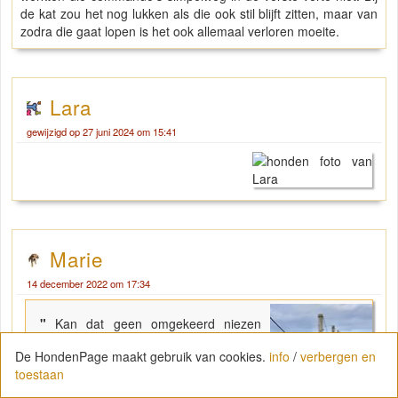
de kat zou het nog lukken als die ook stil blijft zitten, maar van
zodra die gaat lopen is het ook allemaal verloren moeite.
Lara
gewijzigd op 27 juni 2024 om 15:41
Marie
14 december 2022 om 17:34
"
Kan dat geen omgekeerd niezen
(reverse sneezing) zijn?
De HondenPage maakt gebruik van cookies.
info
/
verbergen en
Als je het nog nooit hebt gezien bij de
toestaan
hond, dan kan het er idd redelijk
schrikwekkend uitzien.