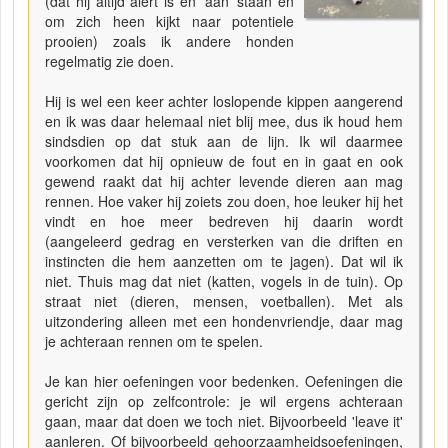
(dat hij altijd alert is en 'aan' staan en
om zich heen kijkt naar potentiele
prooien) zoals ik andere honden
regelmatig zie doen.
Hij is wel een keer achter loslopende kippen aangerend
en ik was daar helemaal niet blij mee, dus ik houd hem
sindsdien op dat stuk aan de lijn. Ik wil daarmee
voorkomen dat hij opnieuw de fout en in gaat en ook
gewend raakt dat hij achter levende dieren aan mag
rennen. Hoe vaker hij zoiets zou doen, hoe leuker hij het
vindt en hoe meer bedreven hij daarin wordt
(aangeleerd gedrag en versterken van die driften en
instincten die hem aanzetten om te jagen). Dat wil ik
niet. Thuis mag dat niet (katten, vogels in de tuin). Op
straat niet (dieren, mensen, voetballen). Met als
uitzondering alleen met een hondenvriendje, daar mag
je achteraan rennen om te spelen.
Je kan hier oefeningen voor bedenken. Oefeningen die
gericht zijn op zelfcontrole: je wil ergens achteraan
gaan, maar dat doen we toch niet. Bijvoorbeeld 'leave it'
aanleren. Of bijvoorbeeld gehoorzaamheidsoefeningen,