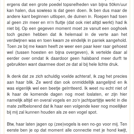
ergens dat een grote poedel topsnelheden van bijna 50km/uur
kan halen, dus sowieso is dat geen doen. Ik ben dus maar de
andere kant beginnen uitlopen, de duinen in. Roepen had toen
al geen zin meer en m'n fluitje (dat ook niet altijd werkt) had ik
niet bij. Op een gegeven moment moet ze vanuit een ooghoek
toch gezien hebben dat ik helemaal in de verte aan het
verdwijnen was en toen kwam ze eindelijk in paniek aangehold.
Toen ze bij me kwam heeft ze weer een paar keer raar gehoest
wel (tussen hoesten en bijna overgeven), ik vertelde daar al
eerder over omdat ik daardoor geen halsband meer durft te
gebruikten want daarmee doet ze dat al bij hele lichte druk.
Ik denk dat ze zich schuldig voelde achteraf, ik zag het precies
aan haar blik. Ze werd dan ook onmiddellijk aangelijnd en ik
was eigenlijk wel een beetje geïrriteerd. Ik weet nu echt niet of
ik haar de komende dagen nog moet loslaten, er zijn hier
namelijk altijd en overal vogels en zo'n jachtpartijtje werkt in die
mate zelfbelonend dat ik haar een volgende keer nog moeilijker
bij mij zal kunnen houden als ze een vogel spot.
Btw, haar laten jagen op (zee)vogels is een no-go voor mij. Ten
eerste ben je op dat moment alle connectie met je hond kwijt,