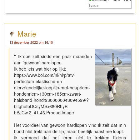
Marie
13 december 2022 om 16:10
"
Ik doe zelf sinds een paar maanden
aan 'gewoon' hardlopen.
Ik heb iets wat hier op lijkt:
https://www.bol.com/nl/nl/p/atv-
perfectum-elastische-en-
diervriendelijke-looplijn-met-heupriem-
hondenriem-130cm-185cm-zwart-
halsband-hond/9300000043094599/?
bltgh=tbDCsyMSx680RhyB-
bBJCw.2_41.46.ProductImage
Het voordeel van gewoon hardlopen vind ik zelf dat m'n
hond niet trekt aan de lijn, maar heerlijk naast me loopt.
Ik vermoed dat het leren niet te trekken tijdens