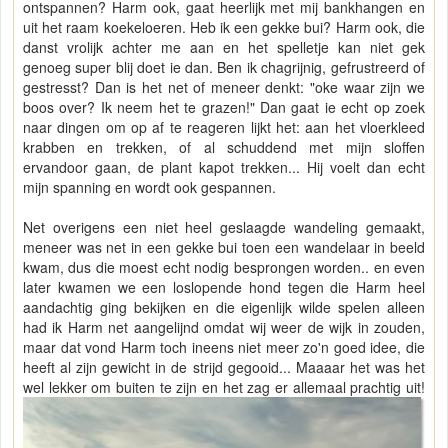
ontspannen? Harm ook, gaat heerlijk met mij bankhangen en
uit het raam koekeloeren. Heb ik een gekke bui? Harm ook, die
danst vrolijk achter me aan en het spelletje kan niet gek
genoeg super blij doet ie dan. Ben ik chagrijnig, gefrustreerd of
gestresst? Dan is het net of meneer denkt: "oke waar zijn we
boos over? Ik neem het te grazen!" Dan gaat ie echt op zoek
naar dingen om op af te reageren lijkt het: aan het vloerkleed
krabben en trekken, of al schuddend met mijn sloffen
ervandoor gaan, de plant kapot trekken... Hij voelt dan echt
mijn spanning en wordt ook gespannen.
Net overigens een niet heel geslaagde wandeling gemaakt,
meneer was net in een gekke bui toen een wandelaar in beeld
kwam, dus die moest echt nodig besprongen worden.. en even
later kwamen we een loslopende hond tegen die Harm heel
aandachtig ging bekijken en die eigenlijk wilde spelen alleen
had ik Harm net aangelijnd omdat wij weer de wijk in zouden,
maar dat vond Harm toch ineens niet meer zo'n goed idee, die
heeft al zijn gewicht in de strijd gegooid... Maaaar het was het
wel lekker om buiten te zijn en het zag er allemaal prachtig uit!