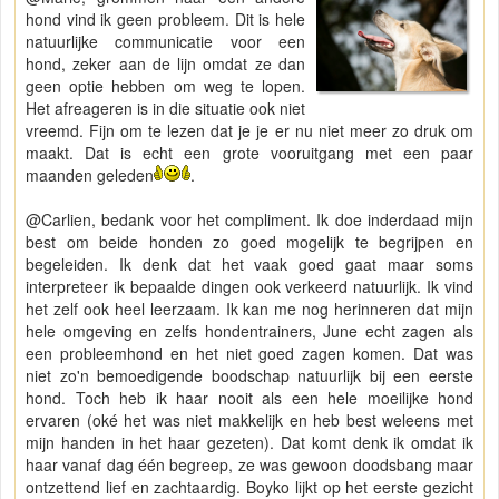
hond vind ik geen probleem. Dit is hele
natuurlijke communicatie voor een
hond, zeker aan de lijn omdat ze dan
geen optie hebben om weg te lopen.
Het afreageren is in die situatie ook niet
vreemd. Fijn om te lezen dat je je er nu niet meer zo druk om
maakt. Dat is echt een grote vooruitgang met een paar
maanden geleden
.
@Carlien, bedank voor het compliment. Ik doe inderdaad mijn
best om beide honden zo goed mogelijk te begrijpen en
begeleiden. Ik denk dat het vaak goed gaat maar soms
interpreteer ik bepaalde dingen ook verkeerd natuurlijk. Ik vind
het zelf ook heel leerzaam. Ik kan me nog herinneren dat mijn
hele omgeving en zelfs hondentrainers, June echt zagen als
een probleemhond en het niet goed zagen komen. Dat was
niet zo'n bemoedigende boodschap natuurlijk bij een eerste
hond. Toch heb ik haar nooit als een hele moeilijke hond
ervaren (oké het was niet makkelijk en heb best weleens met
mijn handen in het haar gezeten). Dat komt denk ik omdat ik
haar vanaf dag één begreep, ze was gewoon doodsbang maar
ontzettend lief en zachtaardig. Boyko lijkt op het eerste gezicht