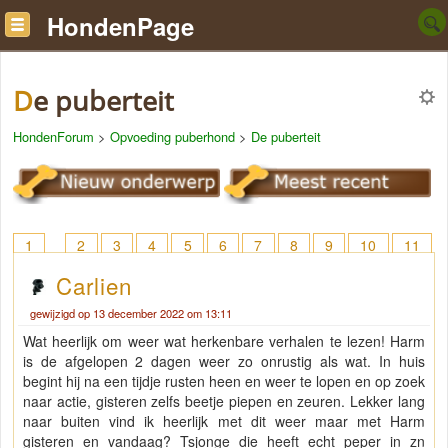
HondenPage
De puberteit
HondenForum
>
Opvoeding puberhond
>
De puberteit
1
2
3
4
5
6
7
8
9
10
11
12
13
14
15
16
17
18
> 40
Carlien
gewijzigd op 13 december 2022 om 13:11
Wat heerlijk om weer wat herkenbare verhalen te lezen! Harm
is de afgelopen 2 dagen weer zo onrustig als wat. In huis
begint hij na een tijdje rusten heen en weer te lopen en op zoek
naar actie, gisteren zelfs beetje piepen en zeuren. Lekker lang
naar buiten vind ik heerlijk met dit weer maar met Harm
gisteren en vandaag? Tsjonge die heeft echt peper in zn