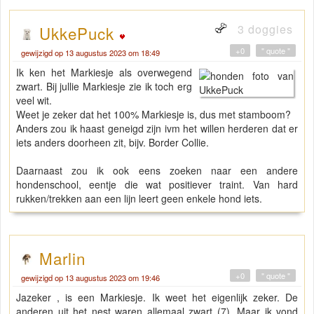
3 doggies
UkkePuck
+0
" quote "
gewijzigd op 13 augustus 2023 om 18:49
Ik ken het Markiesje als overwegend
zwart. Bij jullie Markiesje zie ik toch erg
veel wit.
Weet je zeker dat het 100% Markiesje is, dus met stamboom?
Anders zou ik haast geneigd zijn ivm het willen herderen dat er
iets anders doorheen zit, bijv. Border Collie.
Daarnaast zou ik ook eens zoeken naar een andere
hondenschool, eentje die wat positiever traint. Van hard
rukken/trekken aan een lijn leert geen enkele hond iets.
Marlin
+0
" quote "
gewijzigd op 13 augustus 2023 om 19:46
Jazeker , is een Markiesje. Ik weet het eigenlijk zeker. De
anderen uit het nest waren allemaal zwart (7). Maar ik vond