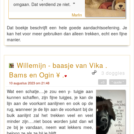
omgaan. Dat verdiend ze niet.
"
Marlin
Dat boekje beschrijft een hele goede aandachtsoefening. Je
kan het voor meer gebruiken dan alleen trekken, echt een fijne
manier.
Willemijn - baasje van Vika .
3 doggies
Bams en Ogin ¥ .
+0
" quote "
10 augustus 2023 om 21:48
Wat een schatje….je zou een y- tuigje aan
kunnen schaffen, zijn fijne tuigjes, je kan de
lijn aan de voorkant aanlijnen en ook op de
rug, wanneer je de lijn aan de voorkant bij de
buik aanlijnt zal het trekken veel en veel
minder zijn….niet boos worden juist dan wil
ze bij je vandaan, neem wat lekkers mee,
beloon ze als ze bij je blijft….