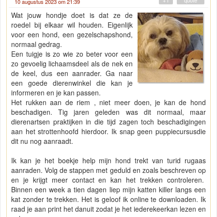
+1
" quote "
10 augustus 2023 om 21:39
Wat jouw hondje doet is dat ze de
roedel bij elkaar wil houden. Eigenlijk
voor een hond, een gezelschapshond,
normaal gedrag.
Een tuigje is zo wie zo beter voor een
zo gevoelig lichaamsdeel als de nek en
de keel, dus een aanrader. Ga naar
een goede dierenwinkel die kan je
informeren en je kan passen.
Het rukken aan de riem , niet meer doen, je kan de hond
beschadigen. Tig jaren geleden was dit normaal, maar
dierenartsen praktijken in die tijd zagen toch beschadigingen
aan het strottenhoofd hierdoor. Ik snap geen puppiecursusdie
dit nu nog aanraadt.
Ik kan je het boekje help mijn hond trekt van turid rugaas
aanraden. Volg de stappen met geduld en zoals beschreven op
en je krijgt meer contact en kan het trekken controleren.
Binnen een week a tien dagen liep mijn katten killer langs een
kat zonder te trekken. Het is geloof ik online te downloaden. Ik
raad je aan print het danuit zodat je het iederekeerkan lezen en