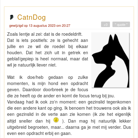
CatnDog
+0
" quote "
gewijzigd op 13 augustus 2023 om 20:27
Zoals Ientje al zei: dat is de roedeldrift.
Dat is iets positiefs: ze is gehecht aan
jullie en ze wil de roedel bij elkaar
houden. Dat het zich uit in getrek en
geblaf/gepiep is heel normaal, maar dat
wil je natuurlijk liever niet.
Wat ik doe/heb gedaan op zulke
momenten, is mijn hond een opdracht
geven. Daardoor doorbreek je de focus
die ze heeft op de ander en komt de focus terug bij jou.
Vandaag had ik ook zo'n moment: een gezinslid tegenkomen
die een andere kant op ging. Ik benoem het trouwens ook als ik
een gezinslid in de verte aan zie komen (ik zie het eigenlijk
altijd sneller dan hij
). Dan mag hij natuurlijk lekker
uitgebreid begroeten, maar... daarna ga je met mij verder. Dus
even een opdracht erbij en gaan.