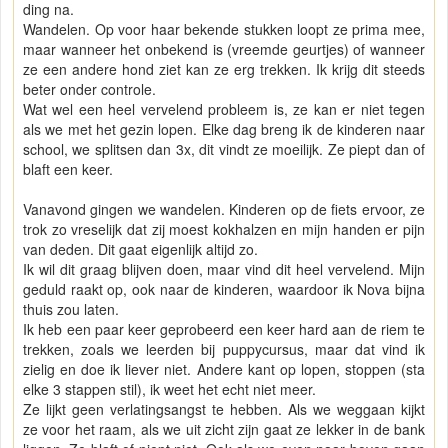
ding na.
Wandelen. Op voor haar bekende stukken loopt ze prima mee,
maar wanneer het onbekend is (vreemde geurtjes) of wanneer
ze een andere hond ziet kan ze erg trekken. Ik krijg dit steeds
beter onder controle.
Wat wel een heel vervelend probleem is, ze kan er niet tegen
als we met het gezin lopen. Elke dag breng ik de kinderen naar
school, we splitsen dan 3x, dit vindt ze moeilijk. Ze piept dan of
blaft een keer.
Vanavond gingen we wandelen. Kinderen op de fiets ervoor, ze
trok zo vreselijk dat zij moest kokhalzen en mijn handen er pijn
van deden. Dit gaat eigenlijk altijd zo.
Ik wil dit graag blijven doen, maar vind dit heel vervelend. Mijn
geduld raakt op, ook naar de kinderen, waardoor ik Nova bijna
thuis zou laten.
Ik heb een paar keer geprobeerd een keer hard aan de riem te
trekken, zoals we leerden bij puppycursus, maar dat vind ik
zielig en doe ik liever niet. Andere kant op lopen, stoppen (sta
elke 3 stappen stil), ik weet het echt niet meer.
Ze lijkt geen verlatingsangst te hebben. Als we weggaan kijkt
ze voor het raam, als we uit zicht zijn gaat ze lekker in de bank