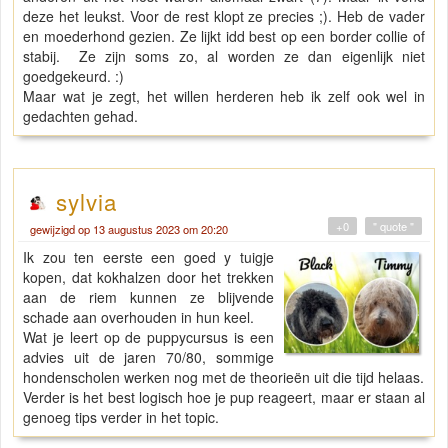
deze het leukst. Voor de rest klopt ze precies ;). Heb de vader
en moederhond gezien. Ze lijkt idd best op een border collie of
stabij. Ze zijn soms zo, al worden ze dan eigenlijk niet
goedgekeurd. :)
Maar wat je zegt, het willen herderen heb ik zelf ook wel in
gedachten gehad.
sylvia
+0
" quote "
gewijzigd op 13 augustus 2023 om 20:20
Ik zou ten eerste een goed y tuigje
kopen, dat kokhalzen door het trekken
aan de riem kunnen ze blijvende
schade aan overhouden in hun keel.
Wat je leert op de puppycursus is een
advies uit de jaren 70/80, sommige
hondenscholen werken nog met de theorieën uit die tijd helaas.
Verder is het best logisch hoe je pup reageert, maar er staan al
genoeg tips verder in het topic.