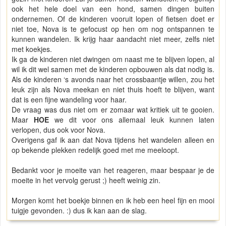
ook het hele doel van een hond, samen dingen buiten
ondernemen. Of de kinderen vooruit lopen of fietsen doet er
niet toe, Nova is te gefocust op hen om nog ontspannen te
kunnen wandelen. Ik krijg haar aandacht niet meer, zelfs niet
met koekjes.
Ik ga de kinderen niet dwingen om naast me te blijven lopen, al
wil ik dit wel samen met de kinderen opbouwen als dat nodig is.
Als de kinderen ‘s avonds naar het crossbaantje willen, zou het
leuk zijn als Nova meekan en niet thuis hoeft te blijven, want
dat is een fijne wandeling voor haar.
De vraag was dus niet om er zomaar wat kritiek uit te gooien.
Maar
HOE
we dit voor ons allemaal leuk kunnen laten
verlopen, dus ook voor Nova.
Overigens gaf ik aan dat Nova tijdens het wandelen alleen en
op bekende plekken redelijk goed met me meeloopt.
Bedankt voor je moeite van het reageren, maar bespaar je de
moeite in het vervolg gerust ;) heeft weinig zin.
Morgen komt het boekje binnen en ik heb een heel fijn en mooi
tuigje gevonden. :) dus ik kan aan de slag.