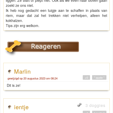
liggen. Ze blaft of piept niet. Ook als we even naar boven gaan
zoekt ze ons niet.
Ik heb nog gedacht een tuigje aan te schaffen in plaats van
riem, maar dat zal het trekken niet verhelpen, alleen het
kokhalzen.
Tips zijn erg welkom.
Marlin
+0
" quote "
gewijzigd op 20 augustus 2023 om 08:24
Dit is ze!
3 doggies
ientje