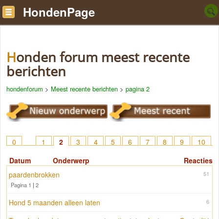
HondenPage
Honden forum meest recente
berichten
hondenforum
>
Meest recente berichten
>
pagina 2
0
1
2
3
4
5
6
7
8
9
10
11
12
13
14
15
16
17
Datum
Onderwerp
Reacties
paardenbrokken
51
Pagina 1
|
2
Hond 5 maanden alleen laten
6