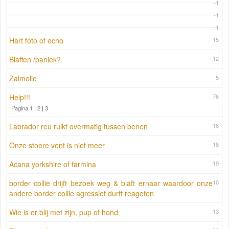
-1
-1
-1
Hart foto of echo
15
Blaffen /paniek?
12
Zalmolie
5
Help!!!
76
Pagina 1
|
2
|
3
Labrador reu ruikt overmatig tussen benen
16
Onze stoere vent is niet meer
18
Acana yorkshire of farmina
19
border collie drijft bezoek weg & blaft ernaar waardoor onze
10
andere border collie agressief durft reageten
Wie is er blij met zijn, pup of hond
13