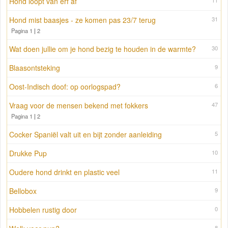
Hond loopt van erf af
11
Hond mist baasjes - ze komen pas 23/7 terug
31
Pagina 1
|
2
Wat doen jullie om je hond bezig te houden in de warmte?
30
Blaasontsteking
9
Oost-Indisch doof: op oorlogspad?
6
Vraag voor de mensen bekend met fokkers
47
Pagina 1
|
2
Cocker Spaniël valt uit en bijt zonder aanleiding
5
Drukke Pup
10
Oudere hond drinkt en plastic veel
11
Bellobox
9
Hobbelen rustig door
0
8