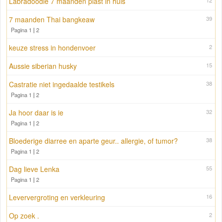
Labradoodle 7 maanden plast in huis
12
7 maanden Thai bangkeaw
39
Pagina 1
|
2
keuze stress in hondenvoer
2
Aussie siberian husky
15
Castratie niet ingedaalde testikels
38
Pagina 1
|
2
Ja hoor daar is ie
32
Pagina 1
|
2
Bloederige diarree en aparte geur.. allergie, of tumor?
38
Pagina 1
|
2
Dag lieve Lenka
55
Pagina 1
|
2
Leververgroting en verkleuring
16
Op zoek .
2