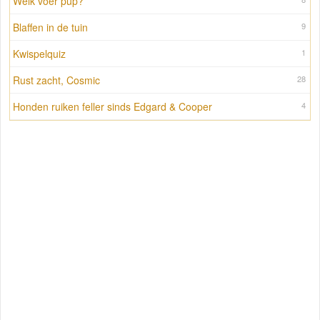
Welk voer pup?
Blaffen in de tuin
9
Kwispelquiz
1
Rust zacht, Cosmic
28
Honden ruiken feller sinds Edgard & Cooper
4