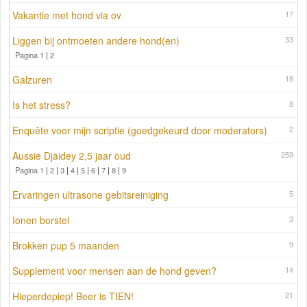
Vakantie met hond via ov
17
Liggen bij ontmoeten andere hond(en)
33
Pagina 1
|
2
Galzuren
18
Is het stress?
8
Enquête voor mijn scriptie (goedgekeurd door moderators)
2
Aussie Djaidey 2,5 jaar oud
259
Pagina 1
|
2
|
3
|
4
|
5
|
6
|
7
|
8
|
9
Ervaringen ultrasone gebitsreiniging
5
Ionen borstel
3
Brokken pup 5 maanden
9
Supplement voor mensen aan de hond geven?
14
Hieperdepiep! Beer is TIEN!
21