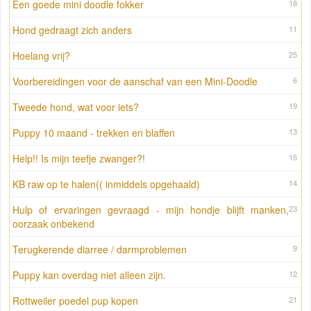
Een goede mini doodle fokker
18
Hond gedraagt zich anders
11
Hoelang vrij?
25
Voorbereidingen voor de aanschaf van een Mini-Doodle
6
Tweede hond, wat voor iets?
19
Puppy 10 maand - trekken en blaffen
13
Help!! Is mijn teefje zwanger?!
15
KB raw op te halen(( inmiddels opgehaald)
14
Hulp of ervaringen gevraagd - mijn hondje blijft manken,
23
oorzaak onbekend
Terugkerende diarree / darmproblemen
9
Puppy kan overdag niet alleen zijn.
12
Rottweiler poedel pup kopen
21