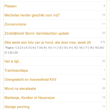
Plassen
8
Mechelse herder geschikt voor mij?
16
Zonnencreme
11
Zindelijkheid Storm/ darmklachten update
23
Elke week een foto van je hond, wie doet mee, week 28
676
Pagina 1
|
2
|
3
|
4
|
5
|
6
|
7
|
8
|
9
|
10
|
11
|
12
|
13
|
14
|
15
|
16
|
17
|
18
|
19
|
20
|
21
|
22
|
23
Het is tijd…
25
Tracheacollaps
7
Overgewicht en hoeveelheid KVV
16
Wond na steralisatie
29
Markiesje, Kooiker of Havanezer
19
Stevige penning
11