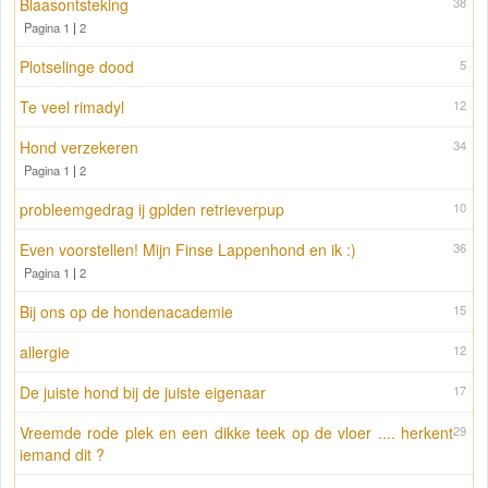
Blaasontsteking
38
Pagina 1
|
2
Plotselinge dood
5
Te veel rimadyl
12
Hond verzekeren
34
Pagina 1
|
2
probleemgedrag ij gplden retrieverpup
10
Even voorstellen! Mijn Finse Lappenhond en ik :)
36
Pagina 1
|
2
Bij ons op de hondenacademie
15
allergie
12
De juiste hond bij de juiste eigenaar
17
Vreemde rode plek en een dikke teek op de vloer .... herkent
29
iemand dit ?