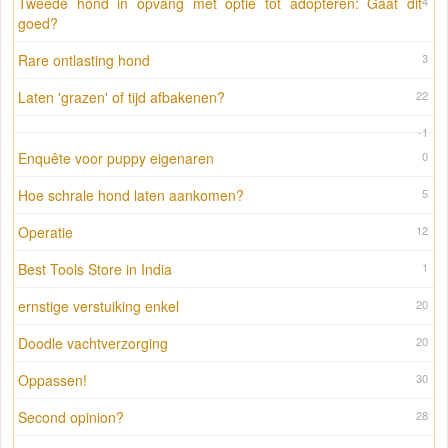
Tweede hond in opvang met optie tot adopteren: Gaat dit
4
goed?
Rare ontlasting hond
3
Laten 'grazen' of tijd afbakenen?
22
-1
Enquête voor puppy eigenaren
0
Hoe schrale hond laten aankomen?
5
Operatie
12
Best Tools Store in India
1
ernstige verstuiking enkel
20
Doodle vachtverzorging
20
Oppassen!
30
Second opinion?
28