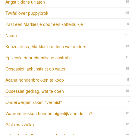
Angst tijdens uitlaten
19
Twijfel over puppybrok
26
Past een Markiesje door een kattenluikje
9
Naam
21
Keuzestress, Markiesje of toch wat anders
13
Epilepsie door chemische castratie
11
Obsessief jachtinstinct op water
18
Acana hondenbrokken te koop
5
Obsessief gedrag, wat te doen
16
Onderwerpen raken "vermist"
7
Waarom trekken honden eigenlijk aan de lijn?
12
Gist (mazzalia)
12