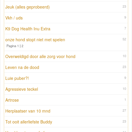
Jeuk (alles geprobeerd)
23
Vkh / uds
9
K9 Dog Health Inu Extra
7
onze hond stopt niet met spelen
52
Pagina 1
|
2
Overweldigd door alle zorg voor hond
10
Leven na de dood
23
Luie puber?!
9
Agressieve teckel
10
Artrose
1
Herplaatser van 10 mnd
27
Tot ooit allerliefste Buddy
23