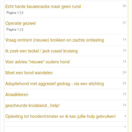
Echt harde kauwsnacks maar geen rund
35
Pagina 1
|
2
Operatie gezwel
37
Pagina 1
|
2
Vraag omtrent (nieuwe) brokken en zachte ontlasting
14
Ik zoek een teckel / jack russel kruising
10
Voer advies "nieuwe" oudere hond
14
Moet een hond wandelen
24
Adoptiehond met aggresief gedrag - via een stichting
24
Anaalklieren
15
gescheurde kruisband...help!
16
Opleiding tot hondentrimster en ik kan jullie hulp gebruiken!
4
-1