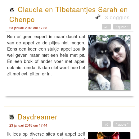
Claudia en Tibetaantjes Sarah en
3 doggies
Chenpo
+0
" quote "
23 januari 2018 om 17:38
Ben er geen expert in maar dacht dat
van de appel ze de pitjes niet mogen.
Eens een keer een stukje appel zou ik
wel geven maar niet een hele met pit.
En een brok of ander voer met appel
ook niet omdat ik dan niet weet hoe het
zit met evt. pitten er in.
Daydreamer
+0
" quote "
23 januari 2018 om 17:44
Ik lees op diverse sites dat appel zelf