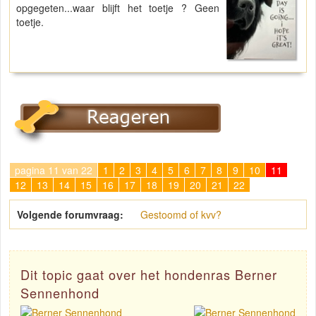
opgegeten...waar blijft het toetje ? Geen
toetje.
pagina 11 van 22
1
2
3
4
5
6
7
8
9
10
11
12
13
14
15
16
17
18
19
20
21
22
Volgende forumvraag:
Gestoomd of kvv?
Dit topic gaat over het hondenras Berner
Sennenhond