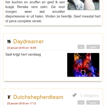
het kuchen en snuffen en geef ik een
kuipje Renske vers zalm. Ga voor
morgen weer wat smuldier
diepvriesvoer er uit halen. Vinden ze heerlijk. Geef meestal hart
of pens complete versie.
Daydreamer
+0
" quote "
23 januari 2018 om 16:59
Sadi krijgt hert vandaag
3 doggies
Dutchshepherdteam
+0
" quote "
23 januari 2018 om 17:12