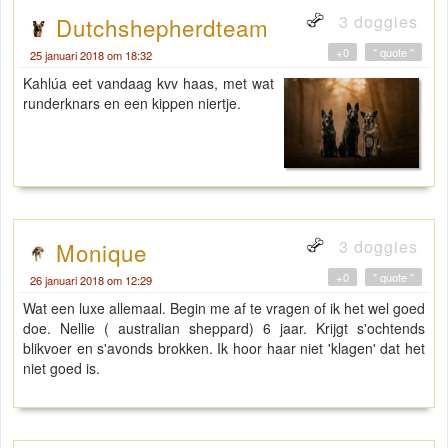
3 doggies
Dutchshepherdteam
+0
" quote "
25 januari 2018 om 18:32
Kahlúa eet vandaag kvv haas, met wat
runderknars en een kippen niertje.
3 doggies
Monique
+0
" quote "
26 januari 2018 om 12:29
Wat een luxe allemaal. Begin me af te vragen of ik het wel goed
doe. Nellie ( australian sheppard) 6 jaar. Krijgt s'ochtends
blikvoer en s'avonds brokken. Ik hoor haar niet 'klagen' dat het
niet goed is.