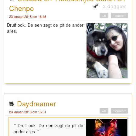
3 doggies
Chenpo
+0
" quote "
23 januari 2018 om 16:46
Druif ook. De een zegt de pit de ander
alles.
Daydreamer
+0
" quote "
23 januari 2018 om 16:51
"
Druif ook. De een zegt de pit de
ander alles.
"