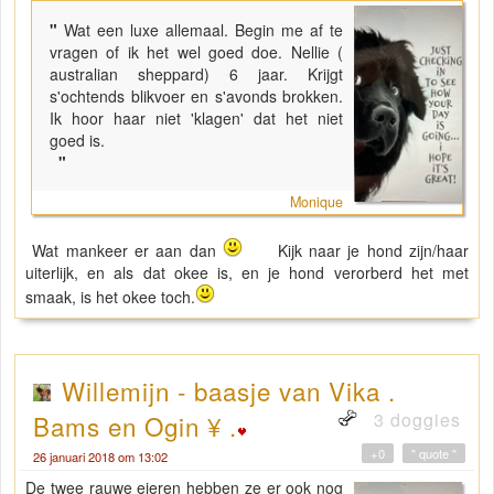
"
Wat een luxe allemaal. Begin me af te
vragen of ik het wel goed doe. Nellie (
australian sheppard) 6 jaar. Krijgt
s'ochtends blikvoer en s'avonds brokken.
Ik hoor haar niet 'klagen' dat het niet
goed is.
"
Monique
Wat mankeer er aan dan
Kijk naar je hond zijn/haar
uiterlijk, en als dat okee is, en je hond verorberd het met
smaak, is het okee toch.
Willemijn - baasje van Vika .
3 doggies
Bams en Ogin ¥ .
+0
" quote "
26 januari 2018 om 13:02
De twee rauwe eieren hebben ze er ook nog