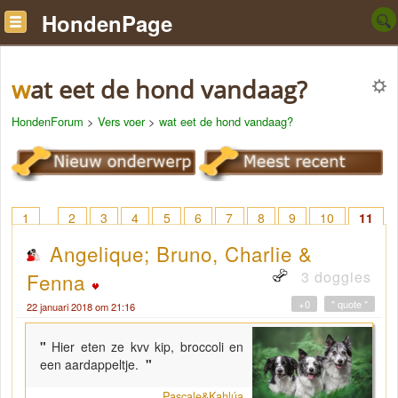
HondenPage
wat eet de hond vandaag?
HondenForum
>
Vers voer
>
wat eet de hond vandaag?
1
2
3
4
5
6
7
8
9
10
11
12
13
14
15
16
17
18
> 22
Angelique; Bruno, Charlie &
3 doggies
Fenna
+0
" quote "
22 januari 2018 om 21:16
"
Hier eten ze kvv kip, broccoli en
een aardappeltje.
"
Pascale&Kahlúa