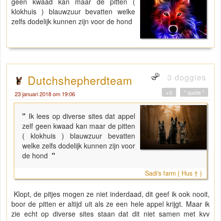
geen kwaad kan maar de pitten (
klokhuis ) blauwzuur bevatten welke
zelfs dodelijk kunnen zijn voor de hond
3 doggies
Dutchshepherdteam
+0
" quote "
23 januari 2018 om 19:06
"
Ik lees op diverse sites dat appel
zelf geen kwaad kan maar de pitten
( klokhuis ) blauwzuur bevatten
welke zelfs dodelijk kunnen zijn voor
de hond
"
Sadi's farm ( Hus † )
Klopt, de pitjes mogen ze niet inderdaad, dit geef ik ook nooit,
boor de pitten er altijd uit als ze een hele appel krijgt. Maar ik
zie echt op diverse sites staan dat dit niet samen met kvv