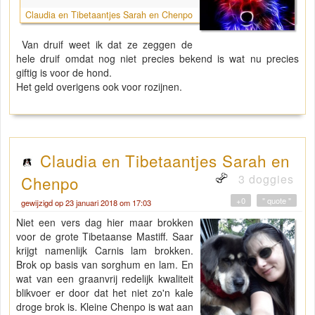
Claudia en Tibetaantjes Sarah en Chenpo
Van druif weet ik dat ze zeggen de
hele druif omdat nog niet precies bekend is wat nu precies
giftig is voor de hond.
Het geld overigens ook voor rozijnen.
Claudia en Tibetaantjes Sarah en
3 doggies
Chenpo
+0
" quote "
gewijzigd op 23 januari 2018 om 17:03
Niet een vers dag hier maar brokken
voor de grote Tibetaanse Mastiff. Saar
krijgt namenlijk Carnis lam brokken.
Brok op basis van sorghum en lam. En
wat van een graanvrij redelijk kwaliteit
blikvoer er door dat het niet zo'n kale
droge brok is. Kleine Chenpo is wat aan