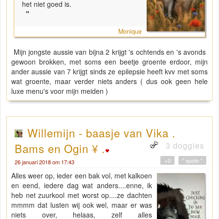
het niet goed is.
"
Monique
Mijn jongste aussie van bijna 2 krijgt 's ochtends en 's avonds
gewoon brokken, met soms een beetje groente erdoor, mijn
ander aussie van 7 krijgt sinds ze epilepsie heeft kvv met soms
wat groente, maar verder niets anders ( dus ook geen hele
luxe menu's voor mijn meiden )
Willemijn - baasje van Vika .
3 doggies
Bams en Ogin ¥ .
+0
" quote "
26 januari 2018 om 17:43
Alles weer op, ieder een bak vol, met kalkoen
en eend, iedere dag wat anders....enne, ik
heb net zuurkool met worst op....ze dachten
mmmm dat lusten wij ook wel, maar er was
niets over, helaas, zelf alles