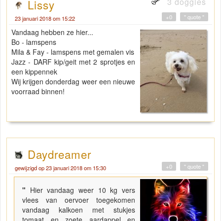
3 doggies
Lissy
+0
" quote "
23 januari 2018 om 15:22
Vandaag hebben ze hier...
Bo - lamspens
Mila & Fay - lamspens met gemalen vis
Jazz - DARF kip/geit met 2 sprotjes en
een kippennek
Wij krijgen donderdag weer een nieuwe
voorraad binnen!
Daydreamer
+0
" quote "
gewijzigd op 23 januari 2018 om 15:30
"
Hier vandaag weer 10 kg vers
vlees van oervoer toegekomen
vandaag kalkoen met stukjes
tomaat en zoete aardappel en