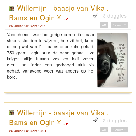
Willemijn - baasje van Vika .
3 doggies
Bams en Ogin ¥ .
+0
" quote "
26 januari 2018 om 12:59
Vanochtend twee hongerige beren die maar
steeds stonden te wijzen , hoe zit het, komt
er nog wat van ? ....bams puur zalm gehad,
750 gram....ogin puur de eend gehad.....ze
krijgen altijd tussen zes en half zeven
eten.....net ieder een gedroogd stuk vis
gehad, vanavond weer wat anders op het
bord.
Willemijn - baasje van Vika .
3 doggies
Bams en Ogin ¥ .
+0
" quote "
26 januari 2018 om 13:01