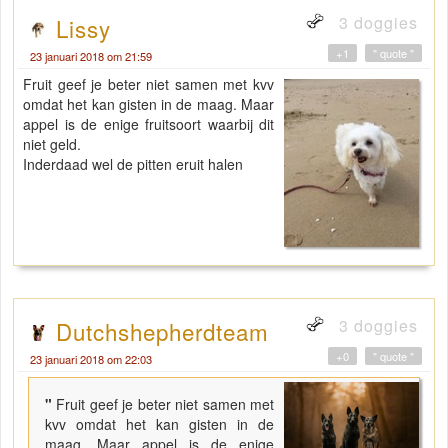
3 doggies
Lissy
+1
" quote "
23 januari 2018 om 21:59
Fruit geef je beter niet samen met kvv
omdat het kan gisten in de maag. Maar
appel is de enige fruitsoort waarbij dit
niet geld.
Inderdaad wel de pitten eruit halen
3 doggies
Dutchshepherdteam
+0
" quote "
23 januari 2018 om 22:03
"
Fruit geef je beter niet samen met
kvv omdat het kan gisten in de
maag. Maar appel is de enige