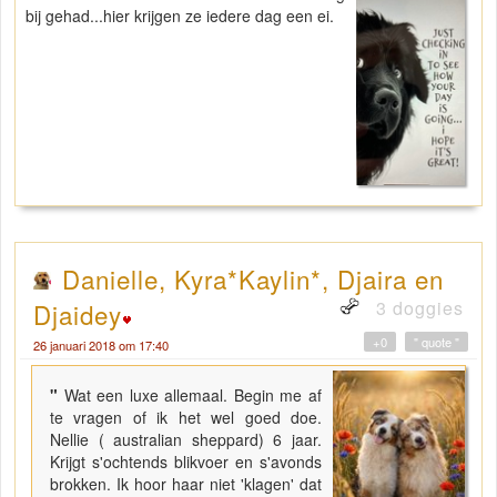
bij gehad...hier krijgen ze iedere dag een ei.
Danielle, Kyra*Kaylin*, Djaira en
3 doggies
Djaidey
+0
" quote "
26 januari 2018 om 17:40
"
Wat een luxe allemaal. Begin me af
te vragen of ik het wel goed doe.
Nellie ( australian sheppard) 6 jaar.
Krijgt s'ochtends blikvoer en s'avonds
brokken. Ik hoor haar niet 'klagen' dat