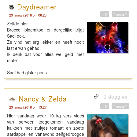
Daydreamer
+0
" quote "
23 januari 2018 om 06:28
Zelfde hier.
Broccoli bloemkool en dergelijke krijgt
Sadi ook.
Ze vind het erg lekker en heeft nooit
last ervan gehad.
Ik denk dat voor alles wel geld ‘met
mate’.
Sadi had gister pens
3 doggies
Nancy & Zelda
+0
" quote "
23 januari 2018 om 13:27
Hier vandaag weer 10 kg vers vlees
van oervoer toegekomen vandaag
kalkoen met stukjes tomaat en zoete
aardappel en vanavond zelfgedroogde