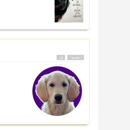
+0
" quote "