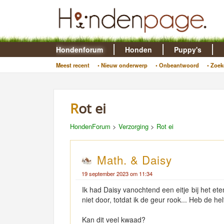
Hondenforum
Honden
Puppy's
Meest recent
• Nieuw onderwerp
• Onbeantwoord
• Zoek
Rot ei
HondenForum
>
Verzorging
>
Rot ei
Math. & Daisy
19 september 2023 om 11:34
Ik had Daisy vanochtend een eitje bij het ete
niet door, totdat ik de geur rook... Heb de h
Kan dit veel kwaad?