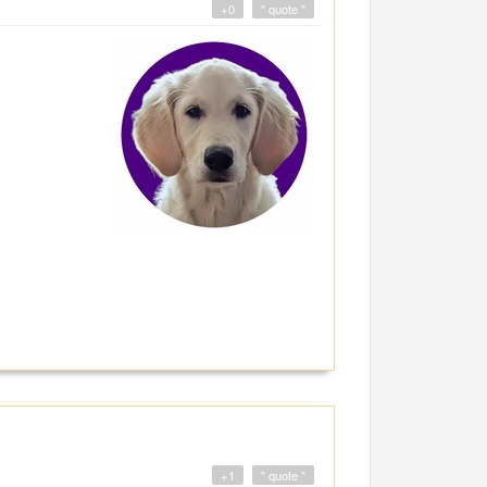
+0
" quote "
+1
" quote "