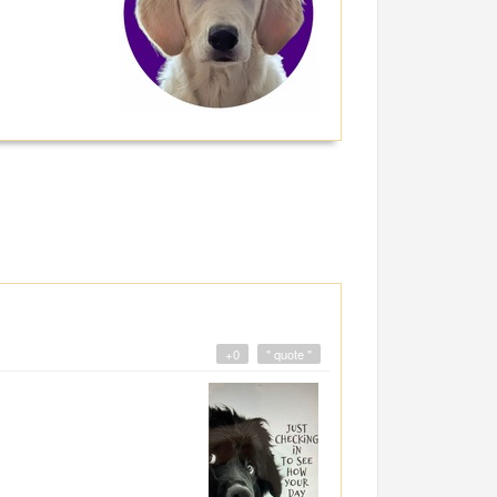
+0
" quote "