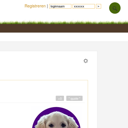
Registreren
|
+0
" quote "