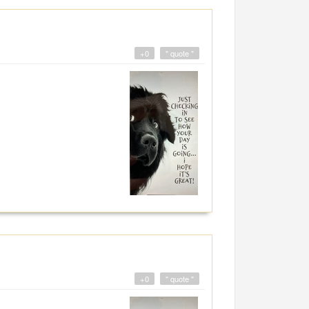
+0
" quote "
+0
" quote "