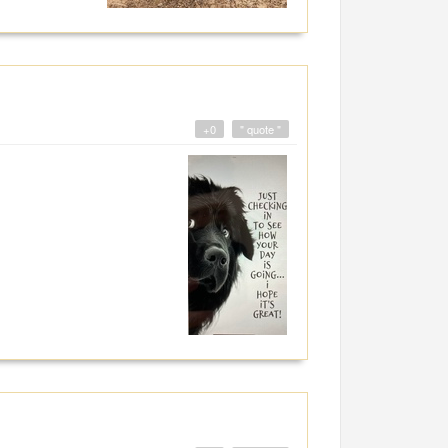
+0
" quote "