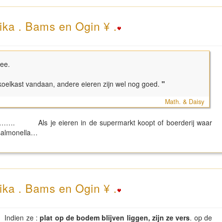
ika . Bams en Ogin ¥ .
mee.
koelkast vandaan, andere eieren zijn wel nog goed.
"
Math. & Daisy
 is……. Als je eieren in de supermarkt koopt of boerderij waar
 salmonella…
ika . Bams en Ogin ¥ .
 Indien ze :
plat op de bodem blijven liggen, zijn ze vers
. op de