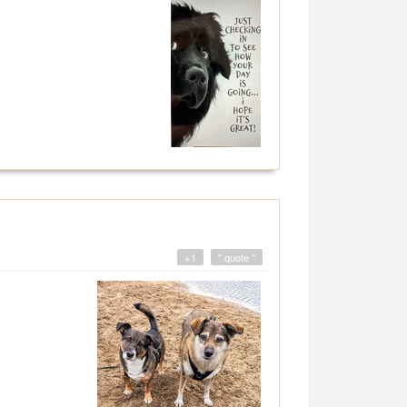
+1
" quote "