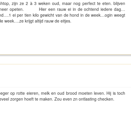
htop, zijn ze 2 à 3 weken oud, maar nog perfect te eten. blijven
iet meer opeten. Hier een rauw ei in de ochtend iedere dag…
hond….1 ei per tien kilo gewicht van de hond in de week…ogin weegt
e week….ze krijgt altijd rauw de eitjes.
eger op rotte eieren, melk en oud brood moeten leven. Hij is toch
l teveel zorgen hoeft te maken. Zou even zn ontlasting checken.