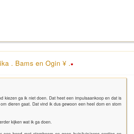
ika . Bams en Ogin ¥ .
 kiezen ga ik niet doen. Dat heet een impulsaankoop en dat is
et om dieren gaat. Dat vind ik dus gewoon een heel dom en stom
erder kijken wat ik ga doen.
er een hond met stamboom en geen huis/tuin/oeps nestjes en