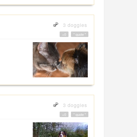
3 doggies
+0
" quote "
3 doggies
+0
" quote "