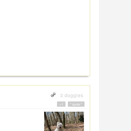
3 doggies
+1
" quote "