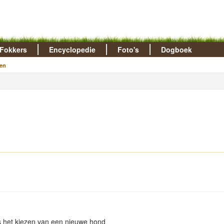
Fokkers
Encyclopedie
Foto's
Dogboek
en
ies het kiezen van een nieuwe hond