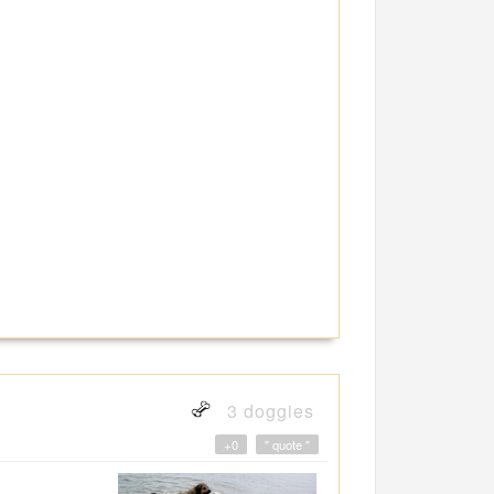
3 doggies
+0
" quote "