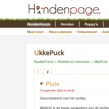
Hondenforum
Honden
Puppy's
Meest recent
• Nieuw onderwerp
• Onbeantwoord
• Zoek
UkkePuck
HondenForum
>
Afscheid en memoriam
>
UkkePuck
1
2
Pluto
13 september 2023 om 23:45
Gecondoleerd met het verlies,
Wellicht is de beste verwerking van dit verl