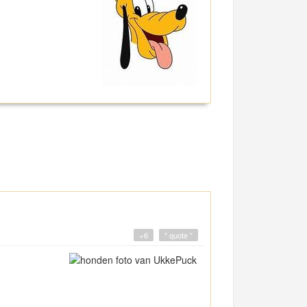
+6
" quote "