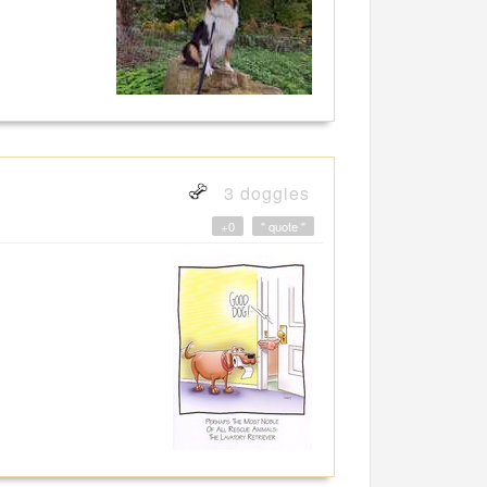
3 doggies
+0
" quote "