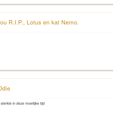
u R.I.P., Lotus en kat Nemo.
Odie
terkte in deze moeilijke tijd