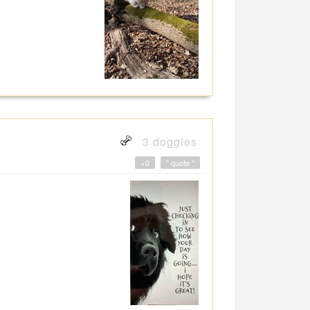
3 doggies
+0
" quote "