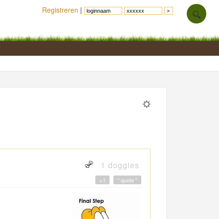
Registreren
|
1 doggies
+1
" quote "