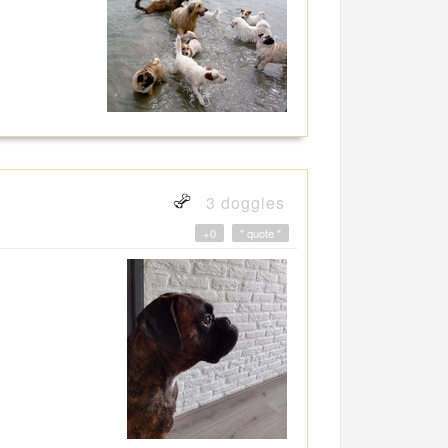
3 doggies
+0
" quote "