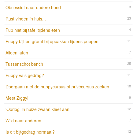
Obsessief naar oudere hond
3
Rust vinden in huis...
23
Pup niet bij tafel tijdens eten
4
Puppy bijt en gromt bij oppakken tijdens poepen
11
Alleen laten
7
Tussenschot bench
25
Puppy vals gedrag?
11
Doorgaan met de puppycursus of privécursus zoeken
10
Meet Ziggy!
9
'Oorlog' in huize zwaan kleef aan
12
Wild naar anderen
7
Is dit bijtgedrag normaal?
12