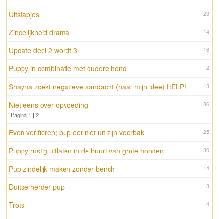
Uitstapjes
23
Zindelijkheid drama
14
Update deel 2 wordt 3
16
Puppy in combinatie met oudere hond
2
Shayna zoekt negatieve aandacht (naar mijn idee) HELP!
13
Niet eens over opvoeding
36
Pagina 1
|
2
Even verifiëren; pup eet niet uit zijn voerbak
25
Puppy rustig uitlaten in de buurt van grote honden
30
Pup zindelijk maken zonder bench
14
Duitse herder pup
3
Trots
4