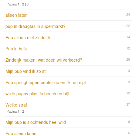
Pagina 1
|
2
|
3
alleen laten
24
pup in draagtas in supermarkt?
22
Pup alleen niet zindelijk
14
Pup in huis
12
Zindelijk maken: wat doen wij verkeerd?
29
Mijn pup vind ik zo stil
3
Pup springt tegen peuter op en likt en nipt
9
wilde puppy plast in bench en bijt
12
Welke straf
37
Pagina 1
|
2
Mijn pup is s'ochtends heel wild
8
Pup alleen laten
6