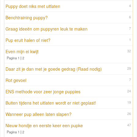
Puppy doet niks met uitlaten
4
Benchtraining puppy?
6
Graag ideeën om puppyren leuk te maken
7
Pup eruit halen of niet?
1
Even mijn ei kwijt
32
Pagina 1
|
2
Daar zit je dan met je goede gedrag (Raad nodig)
29
Rot gevoel
7
ENS methode voor zeer jonge puppies
24
Buiten tijdens het uitlaten wordt er niet geplast!
19
Wanneer pup alleen laten slapen?
26
Nieuw hondje en eerste keer een pupke
47
Pagina 1
|
2