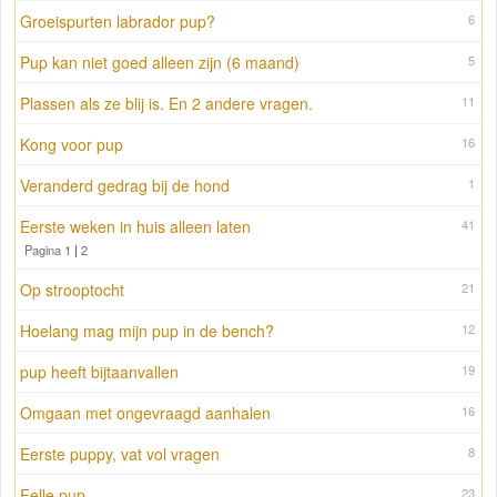
Groeispurten labrador pup?
6
Pup kan niet goed alleen zijn (6 maand)
5
Plassen als ze blij is. En 2 andere vragen.
11
Kong voor pup
16
Veranderd gedrag bij de hond
1
Eerste weken in huis alleen laten
41
Pagina 1
|
2
Op strooptocht
21
Hoelang mag mijn pup in de bench?
12
pup heeft bijtaanvallen
19
Omgaan met ongevraagd aanhalen
16
Eerste puppy, vat vol vragen
8
Felle pup
23