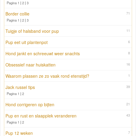
Pagina 1
|
2
|
3
Border collie
71
Pagina 1
|
2
|
3
Tuigje of halsband voor pup
11
Pup eet uit plantenpot
6
Hond jankt en schreeuwt weer snachts
8
Obsessief naar huiskatten
16
Waarom plassen ze zo vaak rond etenstijd?
1
Jack russel tips
39
Pagina 1
|
2
Hond corrigeren op bijten
21
Pup en rust en slaapplek veranderen
43
Pagina 1
|
2
Pup 12 weken
7