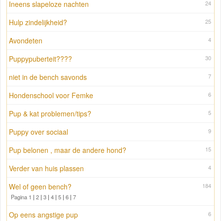
Ineens slapeloze nachten
24
Hulp zindelijkheid?
25
Avondeten
4
Puppypuberteit????
30
niet in de bench savonds
7
Hondenschool voor Femke
6
Pup & kat problemen/tips?
5
Puppy over sociaal
9
Pup belonen , maar de andere hond?
15
Verder van huis plassen
4
Wel of geen bench?
184
Pagina 1
|
2
|
3
|
4
|
5
|
6
|
7
Op eens angstige pup
6