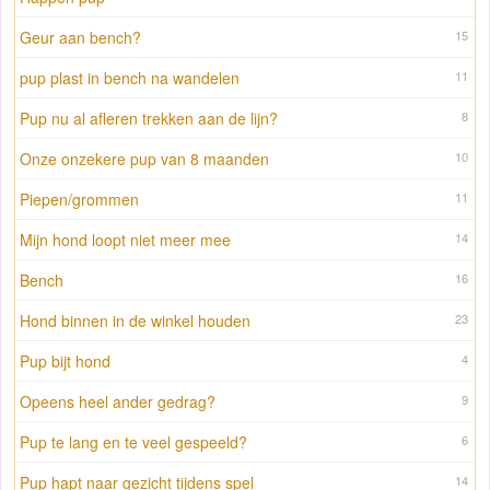
Geur aan bench?
15
pup plast in bench na wandelen
11
Pup nu al afleren trekken aan de lijn?
8
Onze onzekere pup van 8 maanden
10
Piepen/grommen
11
Mijn hond loopt niet meer mee
14
Bench
16
Hond binnen in de winkel houden
23
Pup bijt hond
4
Opeens heel ander gedrag?
9
Pup te lang en te veel gespeeld?
6
Pup hapt naar gezicht tijdens spel
14