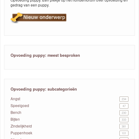
Opvoeding puppy. Een plekje op het hondenforum over opvoeding en
gedrag van een puppy.
Opvoeding puppy: meest besproken
Opvoeding puppy: subcategorieën
Angst
234
Speelgoed
47
Bench
230
Bijten
333
Zindelijkheid
381
Puppenhoek
101