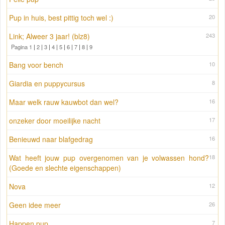
Pup in huis, best pittig toch wel :)
20
Link; Alweer 3 jaar! (blz8)
243
Pagina 1
|
2
|
3
|
4
|
5
|
6
|
7
|
8
|
9
Bang voor bench
10
Giardia en puppycursus
8
Maar welk rauw kauwbot dan wel?
16
onzeker door moeilijke nacht
17
Benieuwd naar blafgedrag
16
Wat heeft jouw pup overgenomen van je volwassen hond?
18
(Goede en slechte eigenschappen)
Nova
12
Geen idee meer
26
Happen pup
7