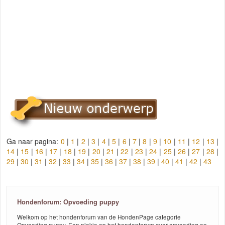
Ga naar pagina:
0
|
1
|
2
|
3
|
4
|
5
|
6
|
7
|
8
|
9
|
10
|
11
|
12
|
13
|
14
|
15
|
16
|
17
|
18
|
19
|
20
|
21
|
22
|
23
|
24
|
25
|
26
|
27
|
28
|
29
|
30
|
31
|
32
|
33
|
34
|
35
|
36
|
37
|
38
|
39
|
40
|
41
|
42
|
43
Hondenforum: Opvoeding puppy
Welkom op het hondenforum van de HondenPage categorie