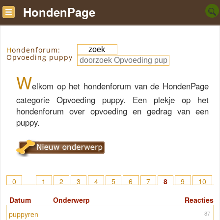
HondenPage
Hondenforum:
Opvoeding puppy
W
elkom op het hondenforum van de HondenPage
categorie Opvoeding puppy. Een plekje op het
hondenforum over opvoeding en gedrag van een
puppy.
0
1
2
3
4
5
6
7
8
9
10
11
12
13
14
15
> 43
Datum
Onderwerp
Reacties
puppyren
87