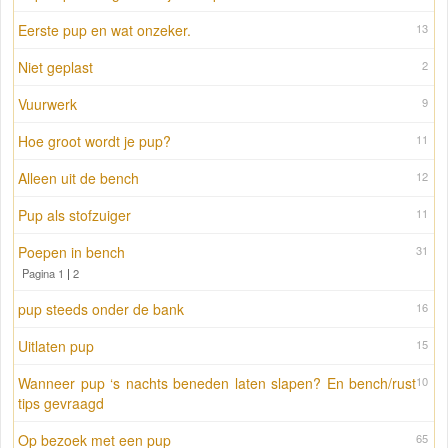
Eerste pup en wat onzeker.
13
Niet geplast
2
Vuurwerk
9
Hoe groot wordt je pup?
11
Alleen uit de bench
12
Pup als stofzuiger
11
Poepen in bench
31
Pagina 1
|
2
pup steeds onder de bank
16
Uitlaten pup
15
Wanneer pup ‘s nachts beneden laten slapen? En bench/rust
10
tips gevraagd
Op bezoek met een pup
65