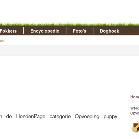
Fokkers
Encyclopedie
Foto's
Dogboek
en
Hon
Welk
Opvo
n de HondenPage categorie Opvoeding puppy