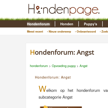
Hondenforum
Honden
Puppy's
Meest recent
• Nieuw onderwerp
• Onbeantwoord
• Zoek
Hondenforum: Angst
hondenforum
>
Opvoeding puppy
>
Angst
Hondenforum: Angst
W
elkom op het hondenforum va
subcategorie Angst