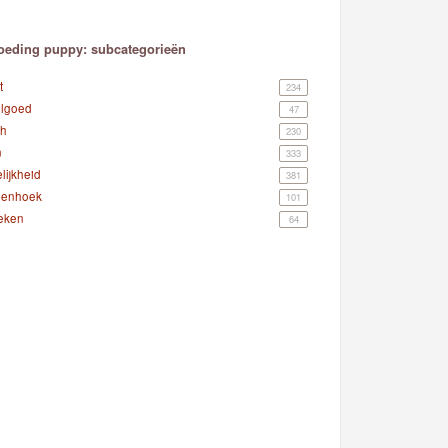
eding puppy: subcategorieën
t
234
lgoed
47
h
230
n
333
lijkheid
381
enhoek
101
eken
64