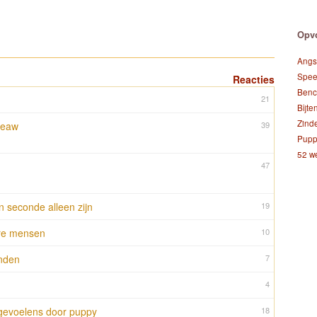
Opvo
Angs
Spee
Reacties
Benc
21
Bijte
Zinde
keaw
39
Pupp
52 w
47
 seconde alleen zijn
19
ere mensen
10
nden
7
4
gevoelens door puppy
18