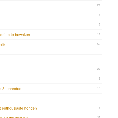
21
6
7
itorium te bewaken
11
nië
52
9
27
9
an 8 maanden
10
9
 enthousiaste honden
5
n als we weg zijn
25