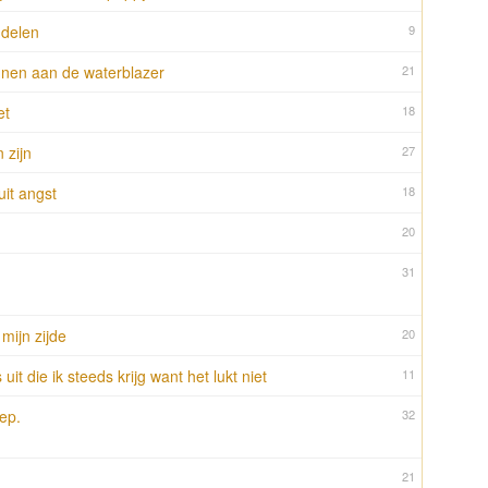
ndelen
9
nnen aan de waterblazer
21
et
18
 zijn
27
uit angst
18
20
31
 mijn zijde
20
 uit die ik steeds krijg want het lukt niet
11
ep.
32
21