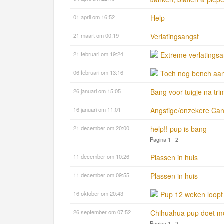
01 april om 16:52
Help
21 maart om 00:19
Verlatingsangst
21 februari om 19:24
Extreme verlatings
06 februari om 13:16
Toch nog bench aans
26 januari om 15:05
Bang voor tuigje na tr
16 januari om 11:01
Angstige/onzekere Ca
21 december om 20:00
help!! pup is bang
Pagina 1
|
2
11 december om 10:26
Plassen in huis
11 december om 09:55
Plassen in huis
16 oktober om 20:43
Pup 12 weken loopt 
26 september om 07:52
Chihuahua pup doet moe
Pagina 1
|
2