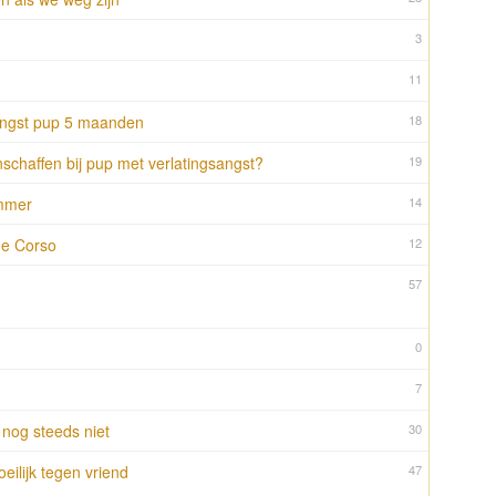
3
11
angst pup 5 maanden
18
chaffen bij pup met verlatingsangst?
19
immer
14
ne Corso
12
57
0
7
nog steeds niet
30
ilijk tegen vriend
47