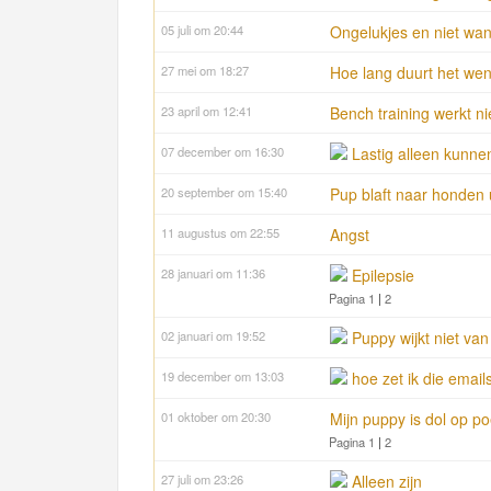
05 juli om 20:44
Ongelukjes en niet wa
27 mei om 18:27
Hoe lang duurt het we
23 april om 12:41
Bench training werkt ni
07 december om 16:30
Lastig alleen kunnen
20 september om 15:40
Pup blaft naar honden 
11 augustus om 22:55
Angst
28 januari om 11:36
Epilepsie
Pagina 1
|
2
02 januari om 19:52
Puppy wijkt niet van
19 december om 13:03
hoe zet ik die emails
01 oktober om 20:30
Mijn puppy is dol op po
Pagina 1
|
2
27 juli om 23:26
Alleen zijn