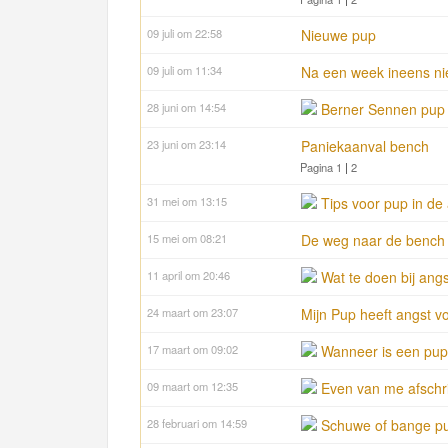
09 juli om 22:58
Nieuwe pup
09 juli om 11:34
Na een week ineens nie
28 juni om 14:54
Berner Sennen pup 
23 juni om 23:14
Paniekaanval bench
Pagina 1
|
2
31 mei om 13:15
Tips voor pup in de
15 mei om 08:21
De weg naar de bench
11 april om 20:46
Wat te doen bij ang
24 maart om 23:07
Mijn Pup heeft angst v
17 maart om 09:02
Wanneer is een pup
09 maart om 12:35
Even van me afschr
28 februari om 14:59
Schuwe of bange p