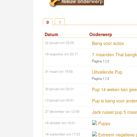
0
1
Datum
Onderwerp
22 januari om 23:05
Bang voor autos
19 augustus om 20:17
7 maanden Thai bang
Pagina 1
|
2
31 maart om 19:55
Uitvallende Pup
Pagina 1
|
2
30 januari om 20:01
Pup 14 weken kan geen
13 januari om 09:51
Pup is bang voor and
27 december om 12:59
Jack russel pup 5 maa
18 oktober om 10:51
Puppy
16 september om 17:23
Extreem negatieve 