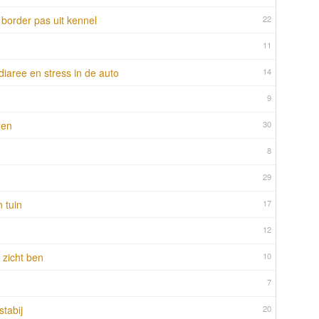
border pas uit kennel
22
11
iaree en stress in de auto
14
9
len
30
8
29
n tuin
17
12
 zicht ben
10
7
stabij
20