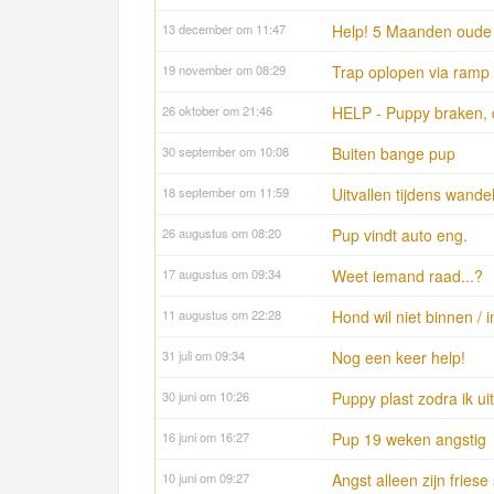
13 december om 11:47
Help! 5 Maanden oude 
19 november om 08:29
Trap oplopen via ramp
26 oktober om 21:46
HELP - Puppy braken, d
30 september om 10:08
Buiten bange pup
18 september om 11:59
Uitvallen tijdens wande
26 augustus om 08:20
Pup vindt auto eng.
17 augustus om 09:34
Weet iemand raad...?
11 augustus om 22:28
Hond wil niet binnen / i
31 juli om 09:34
Nog een keer help!
30 juni om 10:26
Puppy plast zodra ik uit
16 juni om 16:27
Pup 19 weken angstig
10 juni om 09:27
Angst alleen zijn friese 