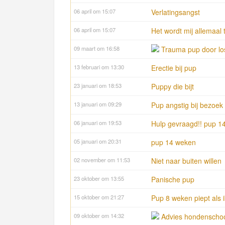
06 april om 15:07
Verlatingsangst
06 april om 15:07
Het wordt mij allemaal 
09 maart om 16:58
Trauma pup door lo
13 februari om 13:30
Erectie bij pup
23 januari om 18:53
Puppy die bijt
13 januari om 09:29
Pup angstig bij bezoek
06 januari om 19:53
Hulp gevraagd!! pup 1
05 januari om 20:31
pup 14 weken
02 november om 11:53
Niet naar buiten willen
23 oktober om 13:55
Panische pup
15 oktober om 21:27
Pup 8 weken piept als i
09 oktober om 14:32
Advies hondenschoo