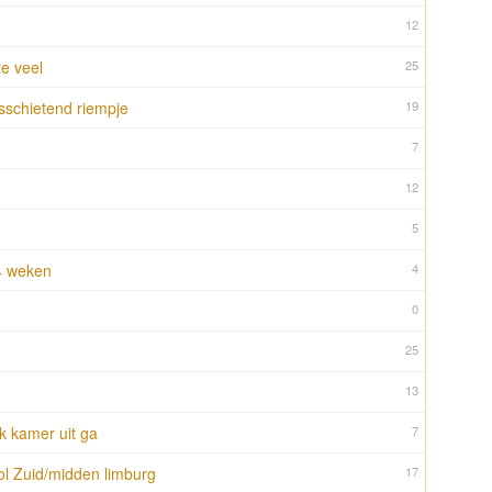
12
te veel
25
sschietend riempje
19
7
12
5
4 weken
4
0
25
13
k kamer uit ga
7
l Zuid/midden limburg
17