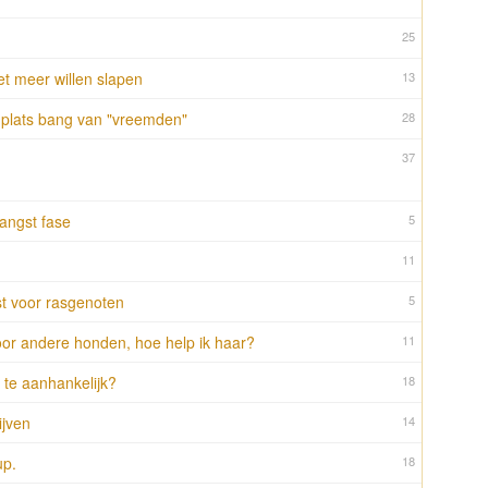
25
t meer willen slapen
13
plats bang van "vreemden"
28
37
 angst fase
5
11
st voor rasgenoten
5
oor andere honden, hoe help ik haar?
11
 te aanhankelijk?
18
ijven
14
up.
18