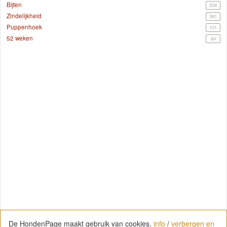
Bijten
334
Zindelijkheid
381
Puppenhoek
101
52 weken
64
De HondenPage maakt gebruik van cookies.
info
/
verbergen en