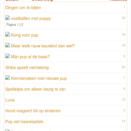
Dingen om te bijten
1
voetballen met puppy
32
Pagina 1
|
2
Kong voor pup
16
Maar welk rauw kauwbot dan wel?
16
Mijn pup al de baas?
9
Shiba speelt niet/weinig
23
Kennismaken met nieuwe pup
7
Spelletjes om alleen bezig te zijn
8
Luna
12
Hond reageert fel op kinderen
2
Pup eet haarelastiek
13