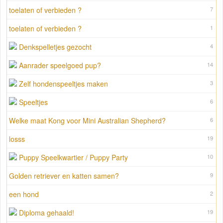
toelaten of verbieden ?
7
toelaten of verbieden ?
1
Denkspelletjes gezocht
4
Aanrader speelgoed pup?
14
Zelf hondenspeeltjes maken
3
Speeltjes
6
Welke maat Kong voor Mini Australian Shepherd?
6
losss
19
Puppy Speelkwartier / Puppy Party
10
Golden retriever en katten samen?
9
een hond
2
Diploma gehaald!
19