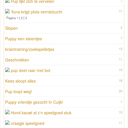
Pup lijkt zich te vervelen
7
Yuna krijgt plots vernielzucht
71
Pagina 1
|
2
|
3
Slopen
2
Puppy een steentjes
7
braintraining/zoekspelletjes
13
Geschrokken
11
pup doet raar met bot
15
Kees sloopt alles
18
Pup loopt weg!
20
Puppy vriendje gezocht In Cuijk!
1
Hond kauwt al z'n speelgoed stuk
15
vraagje speelgoed
11