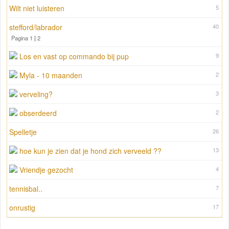
Wilt niet luisteren
5
stefford/labrador
40
Pagina 1
|
2
Los en vast op commando bij pup
9
Myla - 10 maanden
2
verveling?
3
obserdeerd
2
Spelletje
26
hoe kun je zien dat je hond zich verveeld ??
13
Vriendje gezocht
4
tennisbal..
7
onrustig
17