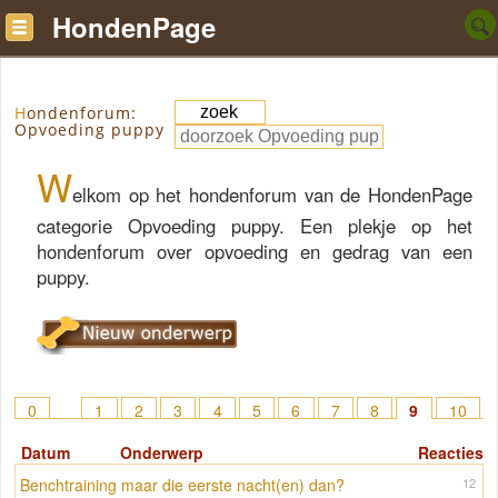
HondenPage
Hondenforum:
Opvoeding puppy
W
elkom op het hondenforum van de HondenPage
categorie Opvoeding puppy. Een plekje op het
hondenforum over opvoeding en gedrag van een
puppy.
0
1
2
3
4
5
6
7
8
9
10
11
12
13
14
15
> 43
Datum
Onderwerp
Reacties
Benchtraining maar die eerste nacht(en) dan?
12