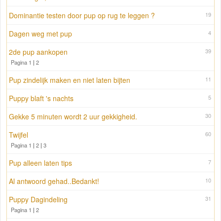
Dominantie testen door pup op rug te leggen ?
19
Dagen weg met pup
4
2de pup aankopen
39
Pagina 1
|
2
Pup zindelijk maken en niet laten bijten
11
Puppy blaft 's nachts
5
Gekke 5 minuten wordt 2 uur gekkigheid.
30
Twijfel
60
Pagina 1
|
2
|
3
Pup alleen laten tips
7
Al antwoord gehad..Bedankt!
10
Puppy Dagindeling
31
Pagina 1
|
2