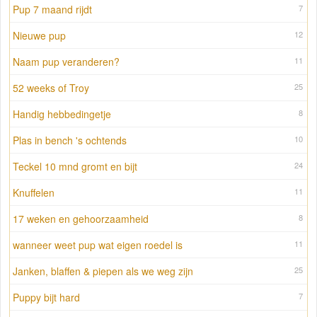
Pup 7 maand rijdt
7
Nieuwe pup
12
Naam pup veranderen?
11
52 weeks of Troy
25
Handig hebbedingetje
8
Plas in bench 's ochtends
10
Teckel 10 mnd gromt en bijt
24
Knuffelen
11
17 weken en gehoorzaamheid
8
wanneer weet pup wat eigen roedel is
11
Janken, blaffen & piepen als we weg zijn
25
Puppy bijt hard
7