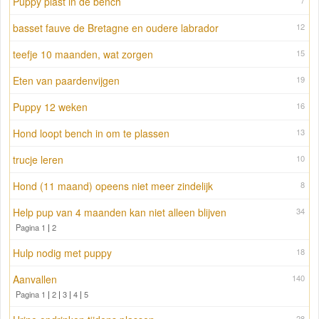
Puppy plast in de bench
7
basset fauve de Bretagne en oudere labrador
12
teefje 10 maanden, wat zorgen
15
Eten van paardenvijgen
19
Puppy 12 weken
16
Hond loopt bench in om te plassen
13
trucje leren
10
Hond (11 maand) opeens niet meer zindelijk
8
Help pup van 4 maanden kan niet alleen blijven
34
Pagina 1
|
2
Hulp nodig met puppy
18
Aanvallen
140
Pagina 1
|
2
|
3
|
4
|
5
28