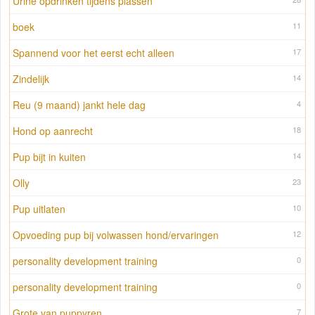
Urine opdrinken tijdens plassen
boek
11
Spannend voor het eerst echt alleen
17
Zindelijk
14
Reu (9 maand) jankt hele dag
4
Hond op aanrecht
18
Pup bijt in kuiten
14
Olly
23
Pup uitlaten
10
Opvoeding pup bij volwassen hond/ervaringen
12
personality development training
0
personality development training
0
Grote van puppyren
7