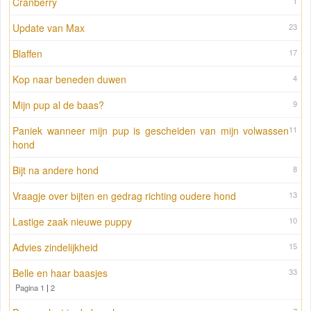
Cranberry
1
Update van Max
23
Blaffen
17
Kop naar beneden duwen
4
Mijn pup al de baas?
9
Paniek wanneer mijn pup is gescheiden van mijn volwassen
11
hond
Bijt na andere hond
8
Vraagje over bijten en gedrag richting oudere hond
13
Lastige zaak nieuwe puppy
10
Advies zindelijkheid
15
Belle en haar baasjes
33
Pagina 1
|
2