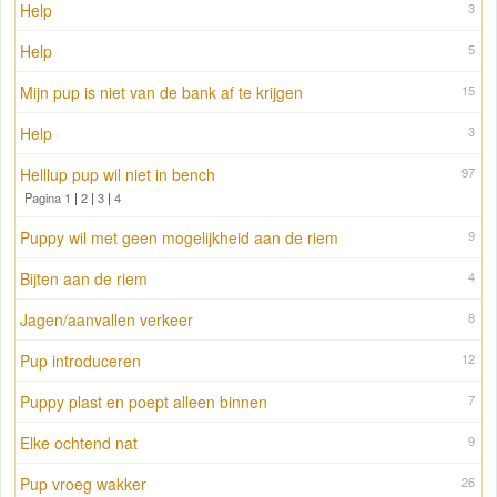
Help
3
Help
5
Mijn pup is niet van de bank af te krijgen
15
Help
3
Helllup pup wil niet in bench
97
Pagina 1
|
2
|
3
|
4
Puppy wil met geen mogelijkheid aan de riem
9
Bijten aan de riem
4
Jagen/aanvallen verkeer
8
Pup introduceren
12
Puppy plast en poept alleen binnen
7
Elke ochtend nat
9
Pup vroeg wakker
26