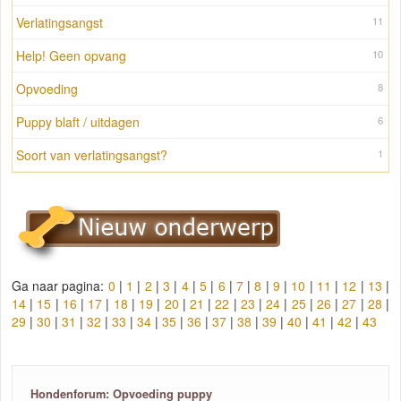
Verlatingsangst
11
Help! Geen opvang
10
Opvoeding
8
Puppy blaft / uitdagen
6
Soort van verlatingsangst?
1
Ga naar pagina:
0
|
1
|
2
|
3
|
4
|
5
|
6
|
7
|
8
|
9
|
10
|
11
|
12
|
13
|
14
|
15
|
16
|
17
|
18
|
19
|
20
|
21
|
22
|
23
|
24
|
25
|
26
|
27
|
28
|
29
|
30
|
31
|
32
|
33
|
34
|
35
|
36
|
37
|
38
|
39
|
40
|
41
|
42
|
43
Hondenforum: Opvoeding puppy