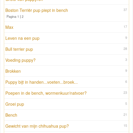
Boston Terriër pup piept in bench
37
Pagina 1
|
2
Max
17
Leven na een pup
9
Bull terrier pup
28
Voeding puppy?
3
Brokken
9
Puppy bijt in handen...voeten...broek...
6
Poepen in de bench, wormenkuur/natvoer?
23
Groei pup
5
Bench
21
Gewicht van mijn chihuahua pup?
15