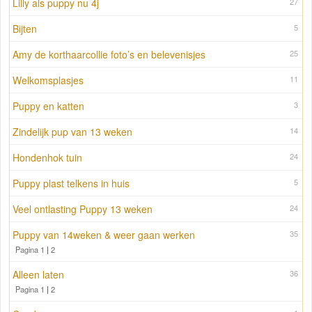
Lilly als puppy nu 4j
27
Bijten
5
Amy de korthaarcollie foto’s en belevenisjes
25
Welkomsplasjes
11
Puppy en katten
3
Zindelijk pup van 13 weken
14
Hondenhok tuin
24
Puppy plast telkens in huis
5
Veel ontlasting Puppy 13 weken
24
Puppy van 14weken & weer gaan werken
35
Pagina 1
|
2
Alleen laten
36
Pagina 1
|
2