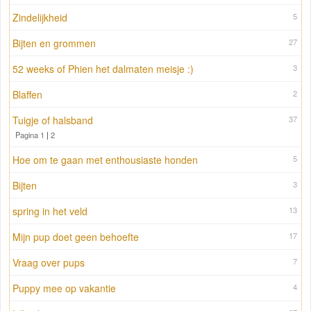
Zindelijkheid
5
Bijten en grommen
27
52 weeks of Phien het dalmaten meisje :)
3
Blaffen
2
Tuigje of halsband
37
Pagina 1
|
2
Hoe om te gaan met enthousiaste honden
5
Bijten
3
spring in het veld
13
Mijn pup doet geen behoefte
17
Vraag over pups
7
Puppy mee op vakantie
4