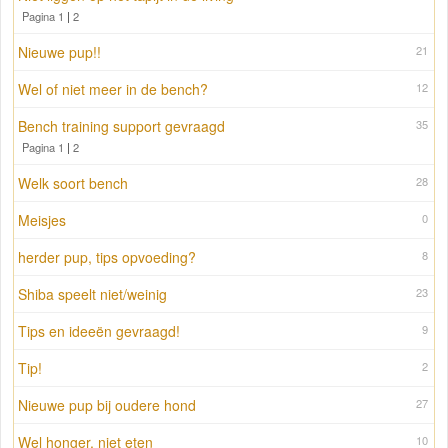
Pagina 1
|
2
Nieuwe pup!!
21
Wel of niet meer in de bench?
12
Bench training support gevraagd
35
Pagina 1
|
2
Welk soort bench
28
Meisjes
0
herder pup, tips opvoeding?
8
Shiba speelt niet/weinig
23
Tips en ideeën gevraagd!
9
Tip!
2
Nieuwe pup bij oudere hond
27
Wel honger, niet eten
10