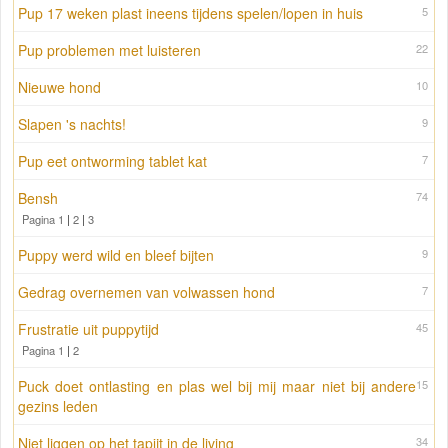
Pup 17 weken plast ineens tijdens spelen/lopen in huis
5
Pup problemen met luisteren
22
Nieuwe hond
10
Slapen 's nachts!
9
Pup eet ontworming tablet kat
7
Bensh
74
Pagina 1
|
2
|
3
Puppy werd wild en bleef bijten
9
Gedrag overnemen van volwassen hond
7
Frustratie uit puppytijd
45
Pagina 1
|
2
Puck doet ontlasting en plas wel bij mij maar niet bij andere
15
gezins leden
Niet liggen op het tapijt in de living
34