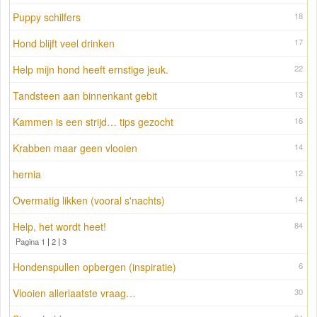
Puppy schilfers
18
Hond blijft veel drinken
17
Help mijn hond heeft ernstige jeuk.
22
Tandsteen aan binnenkant gebit
13
Kammen is een strijd… tips gezocht
16
Krabben maar geen vlooien
14
hernia
12
Overmatig likken (vooral s'nachts)
14
Help, het wordt heet!
84
Pagina 1
|
2
|
3
Hondenspullen opbergen (inspiratie)
6
Vlooien allerlaatste vraag…
30