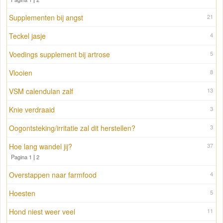
Supplementen bij angst
21
Teckel jasje
4
Voedings supplement bij artrose
5
Vlooien
8
VSM calendulan zalf
13
Knie verdraaid
3
Oogontsteking/irritatie zal dit herstellen?
3
Hoe lang wandel jij?
37
Pagina 1
|
2
Overstappen naar farmfood
4
Hoesten
5
Hond niest weer veel
11