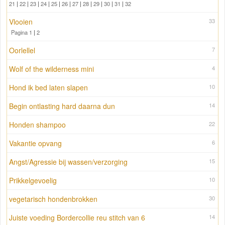
21
|
22
|
23
|
24
|
25
|
26
|
27
|
28
|
29
|
30
|
31
|
32
Vlooien
33
Pagina 1
|
2
Oorlellel
7
Wolf of the wilderness mini
4
Hond ik bed laten slapen
10
Begin ontlasting hard daarna dun
14
Honden shampoo
22
Vakantie opvang
6
Angst/Agressie bij wassen/verzorging
15
Prikkelgevoelig
10
vegetarisch hondenbrokken
30
Juiste voeding Bordercollie reu stitch van 6
14