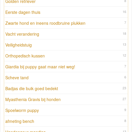
Golden retriever
8
Eerste dagen thuis
16
Zwarte hond en ineens roodbruine plukken
7
Vacht verandering
18
Veiligheidstuig
13
Orthopedisch kussen
12
Giardia bij puppy gaat maar niet weg!
7
Scheve tand
6
Badjas die buik goed bedekt
23
Myasthenia Gravis bij honden
27
Spoelworm puppy
9
afmeting bench
8
13