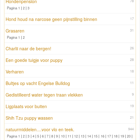
Hondenpension
78
Pagina 1
|
2
|
3
Hond houd na narcose geen pijnstilling binnen
17
Grasaren
31
Pagina 1
|
2
Charlii naar de bergen!
26
Een goede tuigje voor puppy
28
Verharen
18
Bultjes op vacht Engelse Bulldog
11
Gedistilleerd water tegen traan vlekken
9
Ligplaats voor buiten
19
Shih Tzu puppy wassen
21
natuurmiddelen....voor vlo en teek.
944
Pagina 1
|
2
|
3
|
4
|
5
|
6
|
7
|
8
|
9
|
10
|
11
|
12
|
13
|
14
|
15
|
16
|
17
|
18
|
19
|
20
|