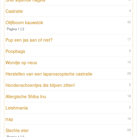
Castratie
4
Olijfboom kauwstok
42
Pagina 1
|
2
Pup een jas aan of niet?
17
Poopbags
6
Wondje op neus
10
Herstellen van een laparoscopische castratie
29
Hondenschoentjes die blijven zitten!
5
Allergische Shiba Inu
18
Leishmania
5
trap
16
Slechte eter
59
Pagina 1
|
2