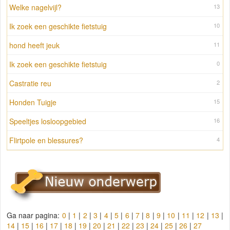
Welke nagelvijl?
13
Ik zoek een geschikte fietstuig
10
hond heeft jeuk
11
Ik zoek een geschikte fietstuig
0
Castratie reu
2
Honden Tuigje
15
Speeltjes losloopgebied
16
Flirtpole en blessures?
4
Ga naar pagina:
0
|
1
|
2
|
3
|
4
|
5
|
6
|
7
|
8
|
9
|
10
|
11
|
12
|
13
|
14
|
15
|
16
|
17
|
18
|
19
|
20
|
21
|
22
|
23
|
24
|
25
|
26
|
27