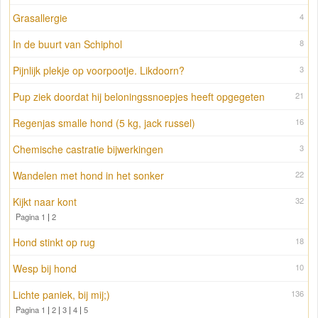
Grasallergie
4
In de buurt van Schiphol
8
Pijnlijk plekje op voorpootje. Likdoorn?
3
Pup ziek doordat hij beloningssnoepjes heeft opgegeten
21
Regenjas smalle hond (5 kg, jack russel)
16
Chemische castratie bijwerkingen
3
Wandelen met hond in het sonker
22
Kijkt naar kont
32
Pagina 1
|
2
Hond stinkt op rug
18
Wesp bij hond
10
Lichte paniek, bij mij;)
136
Pagina 1
|
2
|
3
|
4
|
5