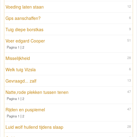
Voeding laten staan
12
Gps aanschaffen?
6
Tuig diepe borstkas
9
Voer edgard Cooper
51
Pagina 1
|
2
Misselijkheid
28
Welk tuig Vizsla
6
Gevraagd... zalf
13
Natte,rode plekken tussen tenen
47
Pagina 1
|
2
Rijden en puspiemel
47
Pagina 1
|
2
Luid wolf huilend tijdens slaap
28