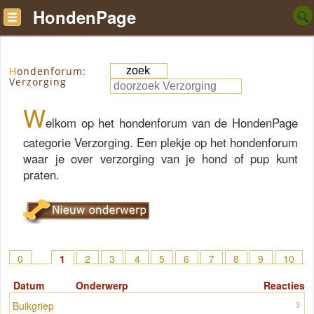
HondenPage
Hondenforum:
Verzorging
W
elkom op het hondenforum van de HondenPage
categorie Verzorging. Een plekje op het hondenforum
waar je over verzorging van je hond of pup kunt
praten.
0
1
2
3
4
5
6
7
8
9
10
11
12
13
14
15
> 27
Datum
Onderwerp
Reacties
Buikgriep
3