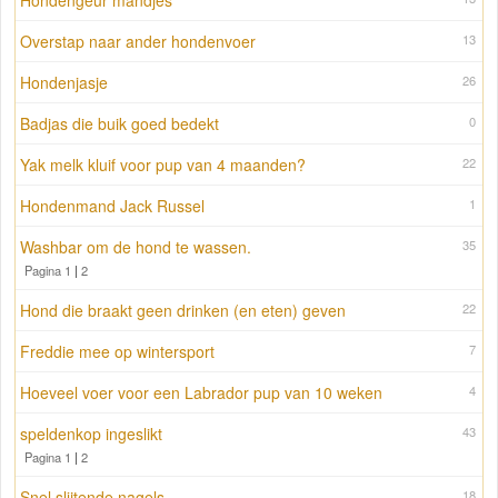
Hondengeur mandjes
Overstap naar ander hondenvoer
13
Hondenjasje
26
Badjas die buik goed bedekt
0
Yak melk kluif voor pup van 4 maanden?
22
Hondenmand Jack Russel
1
Washbar om de hond te wassen.
35
Pagina 1
|
2
Hond die braakt geen drinken (en eten) geven
22
Freddie mee op wintersport
7
Hoeveel voer voor een Labrador pup van 10 weken
4
speldenkop ingeslikt
43
Pagina 1
|
2
Snel slijtende nagels
18