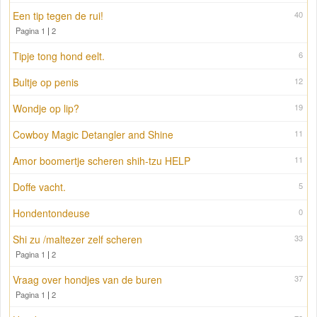
Een tip tegen de rui!
40
Pagina 1
|
2
Tipje tong hond eelt.
6
Bultje op penis
12
Wondje op lip?
19
Cowboy Magic Detangler and Shine
11
Amor boomertje scheren shih-tzu HELP
11
Doffe vacht.
5
Hondentondeuse
0
Shi zu /maltezer zelf scheren
33
Pagina 1
|
2
Vraag over hondjes van de buren
37
Pagina 1
|
2