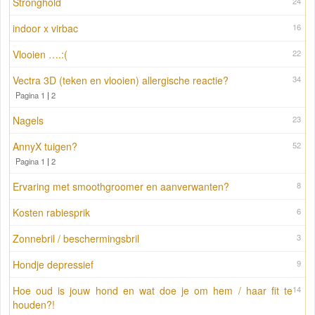
Stronghold
24
indoor x virbac
16
Vlooien ….:(
22
Vectra 3D (teken en vlooien) allergische reactie?
34
Pagina 1
|
2
Nagels
23
AnnyX tuigen?
52
Pagina 1
|
2
Ervaring met smoothgroomer en aanverwanten?
8
Kosten rabiesprik
6
Zonnebril / beschermingsbril
3
Hondje depressief
9
Hoe oud is jouw hond en wat doe je om hem / haar fit te
14
houden?!