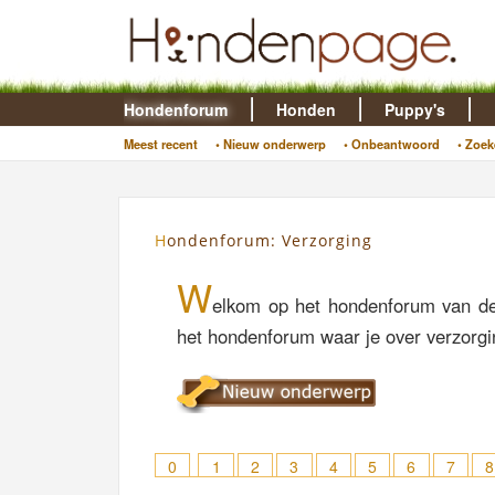
Hondenforum
Honden
Puppy's
Meest recent
• Nieuw onderwerp
• Onbeantwoord
• Zoek
Hondenforum: Verzorging
W
elkom op het hondenforum van de
het hondenforum waar je over verzorgin
0
1
2
3
4
5
6
7
8