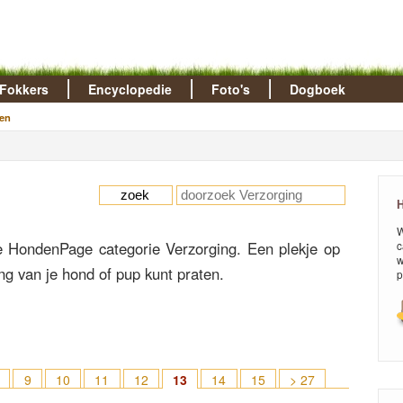
Fokkers
Encyclopedie
Foto's
Dogboek
en
H
W
 HondenPage categorie Verzorging. Een plekje op
c
w
g van je hond of pup kunt praten.
p
9
10
11
12
13
14
15
> 27