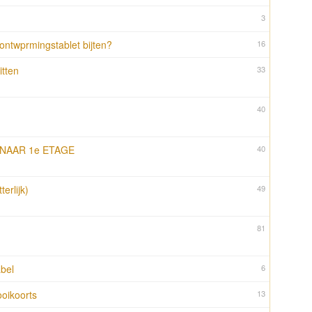
3
ontwprmingstablet bijten?
16
itten
33
40
NAAR 1e ETAGE
40
erlijk)
49
81
abel
6
ooikoorts
13