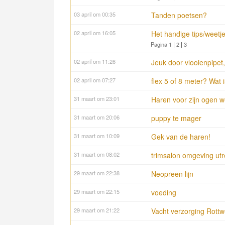
03 april om 00:35
Tanden poetsen?
02 april om 16:05
Het handige tips/weetje
Pagina 1
|
2
|
3
02 april om 11:26
Jeuk door vlooienpipet,
02 april om 07:27
flex 5 of 8 meter? Wat i
31 maart om 23:01
Haren voor zijn ogen we
31 maart om 20:06
puppy te mager
31 maart om 10:09
Gek van de haren!
31 maart om 08:02
trimsalon omgeving utr
29 maart om 22:38
Neopreen lijn
29 maart om 22:15
voeding
29 maart om 21:22
Vacht verzorging Rottw