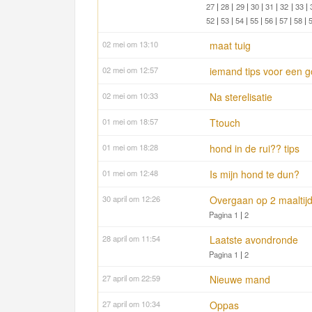
27
|
28
|
29
|
30
|
31
|
32
|
33
|
52
|
53
|
54
|
55
|
56
|
57
|
58
|
02 mei om 13:10
maat tuig
02 mei om 12:57
iemand tips voor een g
02 mei om 10:33
Na sterelisatie
01 mei om 18:57
Ttouch
01 mei om 18:28
hond in de rui?? tips
01 mei om 12:48
Is mijn hond te dun?
30 april om 12:26
Overgaan op 2 maaltij
Pagina 1
|
2
28 april om 11:54
Laatste avondronde
Pagina 1
|
2
27 april om 22:59
Nieuwe mand
27 april om 10:34
Oppas