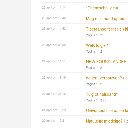
26 april om 11:14
"Chemische" geur
25 april om 12:46
Mag mijn hond op een 
25 april om 11:53
Tibetaanse terrier en kl
Pagina 1
|
2
25 april om 09:05
Welk tuigje?
Pagina 1
|
2
24 april om 11:11
NEW FOUNDLANDER 
Pagina 1
|
2
22 april om 19:19
de tent verbouwen? (lett
Pagina 1
|
2
21 april om 23:10
Tuig of halsband?
Pagina 1
|
2
|
3
21 april om 15:29
Universeel niet aaien l
20 april om 17:21
Natuurlijk middeltje? H