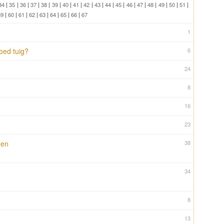
34
|
35
|
36
|
37
|
38
|
39
|
40
|
41
|
42
|
43
|
44
|
45
|
46
|
47
|
48
|
49
|
50
|
51
|
59
|
60
|
61
|
62
|
63
|
64
|
65
|
66
|
67
1
oed tuig?
6
24
8
16
23
den
38
34
8
13