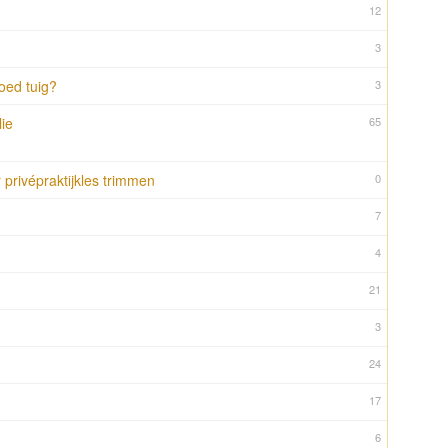
12
3
oed tuig?
3
lie
65
 privépraktijkles trimmen
0
7
4
21
3
24
17
6