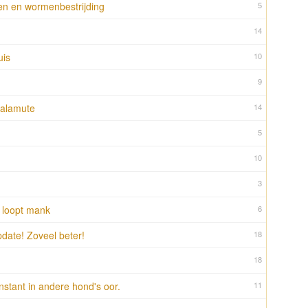
ken en wormenbestrijding
5
14
uis
10
9
malamute
14
5
10
3
r loopt mank
6
Update! Zoveel beter!
18
18
nstant in andere hond's oor.
11