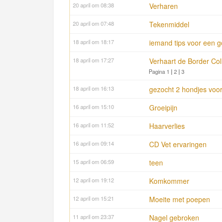
20 april om 08:38
Verharen
20 april om 07:48
Tekenmiddel
18 april om 18:17
iemand tips voor een g
18 april om 17:27
Verhaart de Border Col
Pagina 1
|
2
|
3
18 april om 16:13
gezocht 2 hondjes voor
16 april om 15:10
Groeipijn
16 april om 11:52
Haarverlies
16 april om 09:14
CD Vet ervaringen
15 april om 06:59
teen
12 april om 19:12
Komkommer
12 april om 15:21
Moeite met poepen
11 april om 23:37
Nagel gebroken