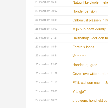
29 maart om 16:49
Natuurlijke vlooien, te
29 maart om 09:07
Hondenpension
28 maart om 18:31
Onbewust plassen in h
28 maart om 13:07
Mijn pup heeft oormijt!
27 maart om 21:21
Halsbandje voor een 
27 maart om 18:54
Eerste x loops
26 maart om 18:31
Verharen
25 maart om 22:45
Honden op gras
25 maart om 11:29
Onze lieve witte herde
25 maart om 01:11
Pfffff, wat een nacht! 
23 maart om 19:01
Y-tuigje?
22 maart om 16:21
probleem: hond lekt co