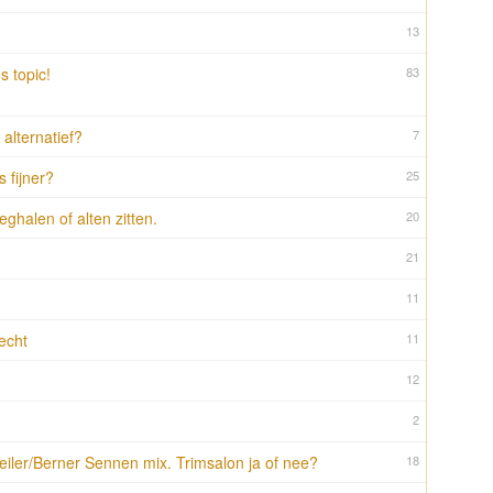
13
s topic!
83
 alternatief?
7
s fijner?
25
ghalen of alten zitten.
20
21
11
echt
11
12
2
eiler/Berner Sennen mix. Trimsalon ja of nee?
18