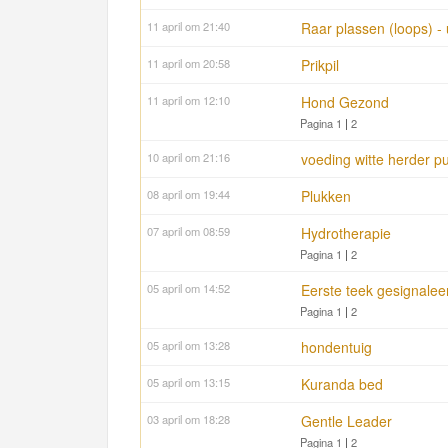
11 april om 21:40
Raar plassen (loops) -
11 april om 20:58
Prikpil
11 april om 12:10
Hond Gezond
Pagina 1
|
2
10 april om 21:16
voeding witte herder p
08 april om 19:44
Plukken
07 april om 08:59
Hydrotherapie
Pagina 1
|
2
05 april om 14:52
Eerste teek gesignalee
Pagina 1
|
2
05 april om 13:28
hondentuig
05 april om 13:15
Kuranda bed
03 april om 18:28
Gentle Leader
Pagina 1
|
2