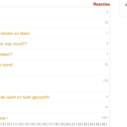
Reacties
V
6
28
 vlooien en teken
7
 voor mijn hond??
8
 teken?
2
de hond!
33
135
de vacht en huid (gezocht!)
8
16
nte !
1981
|
9
|
10
|
11
|
12
|
13
|
14
|
15
|
16
|
17
|
18
|
19
|
20
|
21
|
22
|
23
|
24
|
25
|
26
|