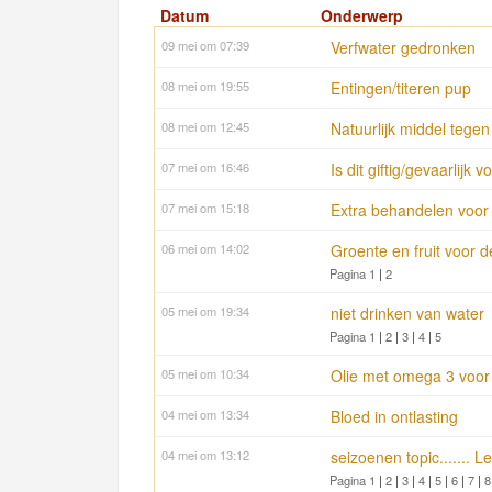
Datum
Onderwerp
09 mei om 07:39
Verfwater gedronken
08 mei om 19:55
Entingen/titeren pup
08 mei om 12:45
Natuurlijk middel tegen
07 mei om 16:46
Is dit giftig/gevaarlijk
07 mei om 15:18
Extra behandelen voor
06 mei om 14:02
Groente en fruit voor 
Pagina 1
|
2
05 mei om 19:34
niet drinken van water
Pagina 1
|
2
|
3
|
4
|
5
05 mei om 10:34
Olie met omega 3 voor 
04 mei om 13:34
Bloed in ontlasting
04 mei om 13:12
seizoenen topic....... Le
Pagina 1
|
2
|
3
|
4
|
5
|
6
|
7
|
8