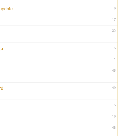
 update
6
17
32
up
5
1
48
rd
49
5
16
48