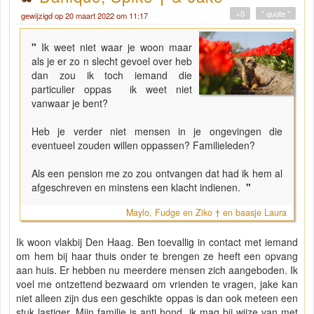
+0
" quote "
gewijzigd op 20 maart 2022 om 11:17
"
Ik weet niet waar je woon maar
als je er zo n slecht gevoel over heb
dan zou ik toch iemand die
particulier oppas ik weet niet
vanwaar je bent?
Heb je verder niet mensen in je ongevingen die
eventueel zouden willen oppassen? Familieleden?
Als een pension me zo zou ontvangen dat had ik hem al
afgeschreven en minstens een klacht indienen.
"
Maylo, Fudge en Ziko † en baasje Laura
Ik woon vlakbij Den Haag. Ben toevallig in contact met iemand
om hem bij haar thuis onder te brengen ze heeft een opvang
aan huis. Er hebben nu meerdere mensen zich aangeboden. Ik
voel me ontzettend bezwaard om vrienden te vragen, jake kan
niet alleen zijn dus een geschikte oppas is dan ook meteen een
stuk lastiger. Mijn familie is anti hond, ik mag bij wijze van met