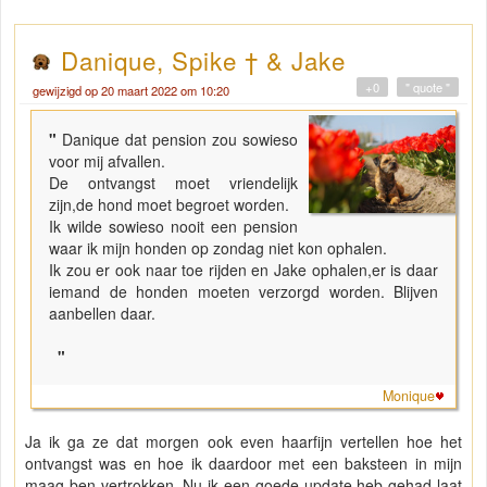
Danique, Spike † & Jake
+0
" quote "
gewijzigd op 20 maart 2022 om 10:20
"
Danique dat pension zou sowieso
voor mij afvallen.
De ontvangst moet vriendelijk
zijn,de hond moet begroet worden.
Ik wilde sowieso nooit een pension
waar ik mijn honden op zondag niet kon ophalen.
Ik zou er ook naar toe rijden en Jake ophalen,er is daar
iemand de honden moeten verzorgd worden. Blijven
aanbellen daar.
"
Monique
Ja ik ga ze dat morgen ook even haarfijn vertellen hoe het
ontvangst was en hoe ik daardoor met een baksteen in mijn
maag ben vertrokken. Nu ik een goede update heb gehad laat