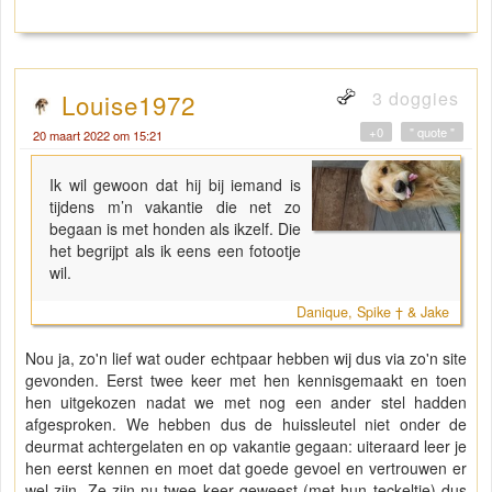
3 doggies
Louise1972
+0
" quote "
20 maart 2022 om 15:21
Ik wil gewoon dat hij bij iemand is
tijdens m’n vakantie die net zo
begaan is met honden als ikzelf. Die
het begrijpt als ik eens een fotootje
wil.
Danique, Spike † & Jake
Nou ja, zo'n lief wat ouder echtpaar hebben wij dus via zo'n site
gevonden. Eerst twee keer met hen kennisgemaakt en toen
hen uitgekozen nadat we met nog een ander stel hadden
afgesproken. We hebben dus de huissleutel niet onder de
deurmat achtergelaten en op vakantie gegaan: uiteraard leer je
hen eerst kennen en moet dat goede gevoel en vertrouwen er
wel zijn. Ze zijn nu twee keer geweest (met hun teckeltje) dus