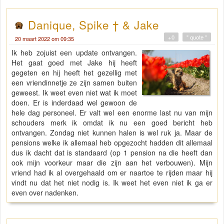
Danique, Spike † & Jake
+0
" quote "
20 maart 2022 om 09:35
Ik heb zojuist een update ontvangen.
Het gaat goed met Jake hij heeft
gegeten en hij heeft het gezellig met
een vriendinnetje ze zijn samen buiten
geweest. Ik weet even niet wat ik moet
doen. Er is inderdaad wel gewoon de
hele dag personeel. Er valt wel een enorme last nu van mijn
schouders merk ik omdat ik nu een goed bericht heb
ontvangen. Zondag niet kunnen halen is wel ruk ja. Maar de
pensions welke ik allemaal heb opgezocht hadden dit allemaal
dus ik dacht dat is standaard (op 1 pension na die heeft dan
ook mijn voorkeur maar die zijn aan het verbouwen). Mijn
vriend had ik al overgehaald om er naartoe te rijden maar hij
vindt nu dat het niet nodig is. Ik weet het even niet ik ga er
even over nadenken.