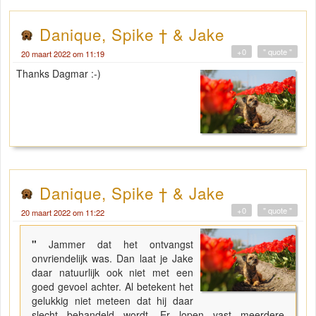
Danique, Spike † & Jake
+0
" quote "
20 maart 2022 om 11:19
Thanks Dagmar :-)
Danique, Spike † & Jake
+0
" quote "
20 maart 2022 om 11:22
"
Jammer dat het ontvangst
onvriendelijk was. Dan laat je Jake
daar natuurlijk ook niet met een
goed gevoel achter. Al betekent het
gelukkig niet meteen dat hij daar
slecht behandeld wordt. Er lopen vast meerdere