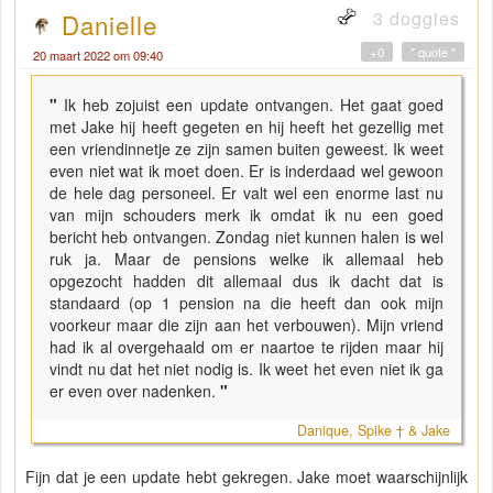
3 doggies
Danielle
+0
" quote "
20 maart 2022 om 09:40
"
Ik heb zojuist een update ontvangen. Het gaat goed
met Jake hij heeft gegeten en hij heeft het gezellig met
een vriendinnetje ze zijn samen buiten geweest. Ik weet
even niet wat ik moet doen. Er is inderdaad wel gewoon
de hele dag personeel. Er valt wel een enorme last nu
van mijn schouders merk ik omdat ik nu een goed
bericht heb ontvangen. Zondag niet kunnen halen is wel
ruk ja. Maar de pensions welke ik allemaal heb
opgezocht hadden dit allemaal dus ik dacht dat is
standaard (op 1 pension na die heeft dan ook mijn
voorkeur maar die zijn aan het verbouwen). Mijn vriend
had ik al overgehaald om er naartoe te rijden maar hij
vindt nu dat het niet nodig is. Ik weet het even niet ik ga
er even over nadenken.
"
Danique, Spike † & Jake
Fijn dat je een update hebt gekregen. Jake moet waarschijnlijk