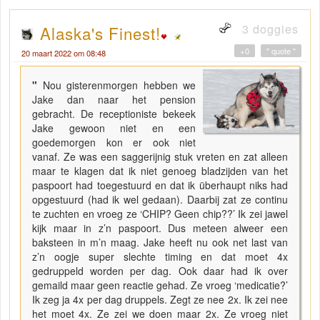
3 doggies
Alaska's Finest!
+0
" quote "
20 maart 2022 om 08:48
"
Nou gisterenmorgen hebben we
Jake dan naar het pension
gebracht. De receptioniste bekeek
Jake gewoon niet en een
goedemorgen kon er ook niet
vanaf. Ze was een saggerijnig stuk vreten en zat alleen
maar te klagen dat ik niet genoeg bladzijden van het
paspoort had toegestuurd en dat ik überhaupt niks had
opgestuurd (had ik wel gedaan). Daarbij zat ze continu
te zuchten en vroeg ze ‘CHIP? Geen chip??’ Ik zei jawel
kijk maar in z’n paspoort. Dus meteen alweer een
baksteen in m’n maag. Jake heeft nu ook net last van
z’n oogje super slechte timing en dat moet 4x
gedruppeld worden per dag. Ook daar had ik over
gemaild maar geen reactie gehad. Ze vroeg ‘medicatie?’
Ik zeg ja 4x per dag druppels. Zegt ze nee 2x. Ik zei nee
het moet 4x. Ze zei we doen maar 2x. Ze vroeg niet