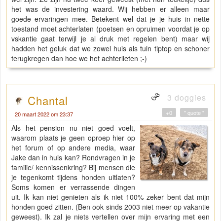
het was de investering waard. Wij hebben er alleen maar
goede ervaringen mee. Betekent wel dat je je huis in nette
toestand moet achterlaten (poetsen en opruimen voordat je op
vskantie gaat terwijl je al druk met regelen bent) maar wij
hadden het geluk dat we zowel huis als tuin tiptop en schoner
terugkregen dan hoe we het achterlieten ;-)
3 doggies
Chantal
+0
" quote "
20 maart 2022 om 23:37
Als het pension nu niet goed voelt,
waarom plaats je geen oproep hier op
het forum of op andere media, waar
Jake dan in huis kan? Rondvragen in je
familie/ kennissenkring? Bij mensen die
je tegenkomt tijdens honden uitlaten?
Soms komen er verrassende dingen
uit. Ik kan niet genieten als ik niet 100% zeker bent dat mijn
honden goed zitten. (Ben ook sinds 2003 niet meer op vakantie
geweest). Ik zal je niets vertellen over mijn ervaring met een