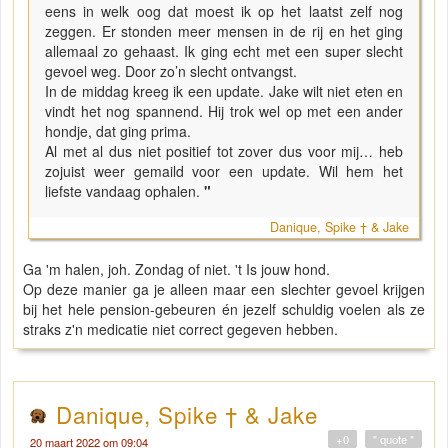
eens in welk oog dat moest ik op het laatst zelf nog
zeggen. Er stonden meer mensen in de rij en het ging
allemaal zo gehaast. Ik ging echt met een super slecht
gevoel weg. Door zo’n slecht ontvangst.
In de middag kreeg ik een update. Jake wilt niet eten en
vindt het nog spannend. Hij trok wel op met een ander
hondje, dat ging prima.
Al met al dus niet positief tot zover dus voor mij… heb
zojuist weer gemaild voor een update. Wil hem het
liefste vandaag ophalen.
"
Danique, Spike † & Jake
Ga 'm halen, joh. Zondag of niet. 't Is jouw hond.
Op deze manier ga je alleen maar een slechter gevoel krijgen
bij het hele pension-gebeuren én jezelf schuldig voelen als ze
straks z'n medicatie niet correct gegeven hebben.
Danique, Spike † & Jake
+0
" quote "
20 maart 2022 om 09:04