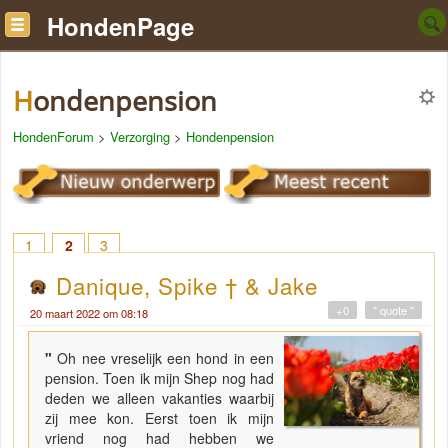
HondenPage
Hondenpension
HondenForum
>
Verzorging
>
Hondenpension
1
2
3
Danique, Spike † & Jake
+0
" quote "
20 maart 2022 om 08:18
"
Oh nee vreselijk een hond in een
pension. Toen ik mijn Shep nog had
deden we alleen vakanties waarbij
zij mee kon. Eerst toen ik mijn
vriend nog had hebben we