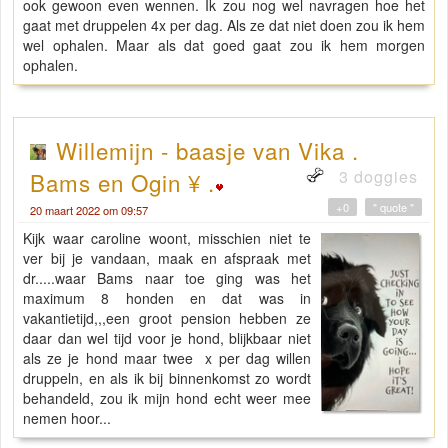
ook gewoon even wennen. Ik zou nog wel navragen hoe het
gaat met druppelen 4x per dag. Als ze dat niet doen zou ik hem
wel ophalen. Maar als dat goed gaat zou ik hem morgen
ophalen.
Willemijn - baasje van Vika .
3 doggies
Bams en Ogin ¥ .
+0
" quote "
20 maart 2022 om 09:57
Kijk waar caroline woont, misschien niet te
ver bij je vandaan, maak en afspraak met
dr.....waar Bams naar toe ging was het
maximum 8 honden en dat was in
vakantietijd,,,een groot pension hebben ze
daar dan wel tijd voor je hond, blijkbaar niet
als ze je hond maar twee x per dag willen
druppeln, en als ik bij binnenkomst zo wordt
behandeld, zou ik mijn hond echt weer mee
nemen hoor...