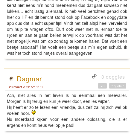
kerst niet eens m’n hond meenemen dus dat gaat sowieso niet
lukken… echt lastig allemaal. Ik heb veel berichten gehad ook
hier op HP en dit bericht stond ook op Facebook en doggydate
app dus dat is echt super fijn! Vindt het zelf altijd heel vervelend
om hulp te vragen ofzo. Durf ook weer niet nu ernaar toe te
rijden en aan te gaan bellen terwijl ik op voorhand wist dat het
niet mogelijk was om op zondag te komen halen. Dat voelt een
beetje asociaal? Het voelt een beetje als m’n eigen schuld, ik
wist het toch stond netjes overal aangegeven.
3 doggies
Dagmar
+0
" quote "
20 maart 2022 om 11:05
Ach, niet alles in het leven is nu eenmaal een meevaller.
Morgen is hij terug en kun je weer door, een les wijzer.
Hij heeft er zo te lezen een vriendje, dus zelf zal hij zich wel ok
voelen hoor.
Nu inderdaad kijken voor een andere oplossing, die is er
ergens en komt heus wel op je pad!