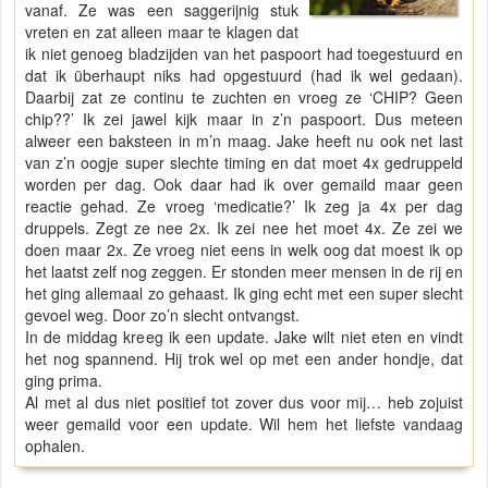
vanaf. Ze was een saggerijnig stuk
vreten en zat alleen maar te klagen dat
ik niet genoeg bladzijden van het paspoort had toegestuurd en
dat ik überhaupt niks had opgestuurd (had ik wel gedaan).
Daarbij zat ze continu te zuchten en vroeg ze ‘CHIP? Geen
chip??’ Ik zei jawel kijk maar in z’n paspoort. Dus meteen
alweer een baksteen in m’n maag. Jake heeft nu ook net last
van z’n oogje super slechte timing en dat moet 4x gedruppeld
worden per dag. Ook daar had ik over gemaild maar geen
reactie gehad. Ze vroeg ‘medicatie?’ Ik zeg ja 4x per dag
druppels. Zegt ze nee 2x. Ik zei nee het moet 4x. Ze zei we
doen maar 2x. Ze vroeg niet eens in welk oog dat moest ik op
het laatst zelf nog zeggen. Er stonden meer mensen in de rij en
het ging allemaal zo gehaast. Ik ging echt met een super slecht
gevoel weg. Door zo’n slecht ontvangst.
In de middag kreeg ik een update. Jake wilt niet eten en vindt
het nog spannend. Hij trok wel op met een ander hondje, dat
ging prima.
Al met al dus niet positief tot zover dus voor mij… heb zojuist
weer gemaild voor een update. Wil hem het liefste vandaag
ophalen.