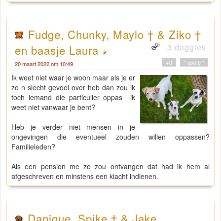
Fudge, Chunky, Maylo † & Ziko †
3 doggies
en baasje Laura
+0
" quote "
20 maart 2022 om 10:49
Ik weet niet waar je woon maar als je er
zo n slecht gevoel over heb dan zou ik
toch iemand die particulier oppas ik
weet niet vanwaar je bent?
Heb je verder niet mensen in je
ongevingen die eventueel zouden willen oppassen?
Familieleden?
Als een pension me zo zou ontvangen dat had ik hem al
afgeschreven en minstens een klacht indienen.
Danique, Spike † & Jake