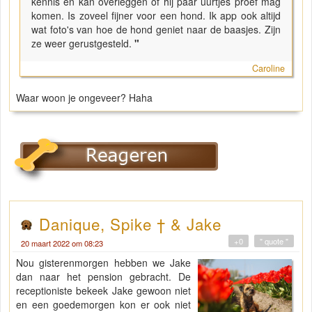
kennis en kan overleggen of hij paar uurtjes proef mag
komen. Is zoveel fijner voor een hond. Ik app ook altijd
wat foto's van hoe de hond geniet naar de baasjes. Zijn
ze weer gerustgesteld.
"
Caroline
Waar woon je ongeveer? Haha
Danique, Spike † & Jake
+0
" quote "
20 maart 2022 om 08:23
Nou gisterenmorgen hebben we Jake
dan naar het pension gebracht. De
receptioniste bekeek Jake gewoon niet
en een goedemorgen kon er ook niet