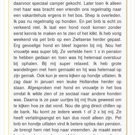
daarvoor speciaal camper gekocht. Later toen ik alleen
met haar was bracht een vriendin ons regelmatig naar
een vakantiehuis ergens in het bos. Shep is overleden.
Ik pas nu regelmatig op honden. En pet bnb is echt zo
verkeerd niet. Ik laat een hond nooit komen zonder
eerst kennis te maken en te zien of het klikt. Ik heb vorig
weekend via pet bnb op een Zwitserse herder gepast.
Erg gevoelige hond en bleef logeren bij mij. Nou het
vrouwtje was super blij. Ze vertelde hem 1 x in pension
te hebben gedaan en toen was hij helemaal overstuur
bij ophalen. Bij mij super relaxed. Ik heb grote
wandelingen met hem gemaakt en hij was helemaal op
zijn gemak. Ook kun je eens kijken op hondje uitlaten. Ik
zag daar in januari een leuke Hollandse herder op
staan. Afgesproken met hond en vrouwtje in het bos
omdat ik wilde zien of ze sociaal naar andere honden
was. Daarna is ze paar uurtjes bij mij thuis geweest om
te kijken hoe ze dat vond. Nou die ging direct chillen op
de bank. Nu komt ze iedere week 1 of 2 x bij mij. Ze
heeft verlatingsangst en kan dus nooit alleen zijn. Pet
bnb en hondje uitlaten vind ik betere opties dan pension.
Je brengt hem niet hop naar vreemden. Je maakt eerst