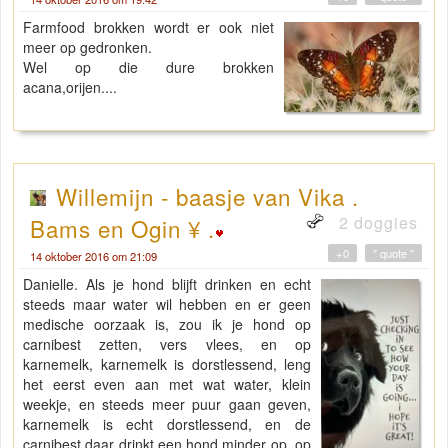
Farmfood brokken wordt er ook niet
meer op gedronken.
Wel op die dure brokken
acana,orijen....
Willemijn - baasje van Vika .
2 doggies
Bams en Ogin ¥ .
+0
" quote "
14 oktober 2016 om 21:09
Danielle. Als je hond blijft drinken en echt
steeds maar water wil hebben en er geen
medische oorzaak is, zou ik je hond op
carnibest zetten, vers vlees, en op
karnemelk, karnemelk is dorstlessend, leng
het eerst even aan met wat water, klein
weekje, en steeds meer puur gaan geven,
karnemelk is echt dorstlessend, en de
carnibest daar drinkt een hond minder op, op