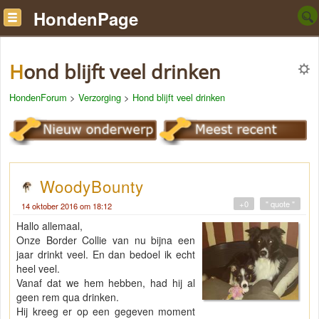
HondenPage
Hond blijft veel drinken
HondenForum
>
Verzorging
>
Hond blijft veel drinken
WoodyBounty
+0
" quote "
14 oktober 2016 om 18:12
Hallo allemaal,
Onze Border Collie van nu bijna een
jaar drinkt veel. En dan bedoel ik echt
heel veel.
Vanaf dat we hem hebben, had hij al
geen rem qua drinken.
Hij kreeg er op een gegeven moment