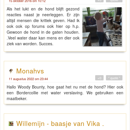
15 oktober 2016 om 10:12
Als het lukt en de hond blijft gezond
reacties naast je neerleggen. Er zijn
altijd mensen die kritiek geven. Had ik
ook ook op forums ook hier op h.p.
Gewoon de hond in de gaten houden.
.Veel water daar kan mens en dier ook
ziek van worden. Succes.
Monahvs
+0
" quote "
11 augustus 2022 om 23:44
Hallo Woody Bounty, hoe gaat het nu met de hond? Hier ook
een Bordercollie met water verslaving. We gebruiken een
maatbeker.
Willemijn - baasje van Vika .