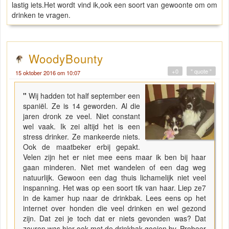
lastig iets.Het wordt vind ik,ook een soort van gewoonte om om
drinken te vragen.
WoodyBounty
+0
" quote "
15 oktober 2016 om 10:07
"
Wij hadden tot half september een
spaniël. Ze is 14 geworden. Al die
jaren dronk ze veel. Niet constant
wel vaak. Ik zei altijd het is een
stress drinker. Ze mankeerde niets.
Ook de maatbeker erbij gepakt.
Velen zijn het er niet mee eens maar ik ben bij haar
gaan minderen. Niet met wandelen of een dag weg
natuurlijk. Gewoon een dag thuis lichamelijk niet veel
inspanning. Het was op een soort tik van haar. Liep ze7
in de kamer hup naar de drinkbak. Lees eens op het
internet over honden die veel drinken en wel gezond
zijn. Dat zei je toch dat er niets gevonden was? Dat
zeuren was hier ook met de drinkbak gooien bv. Probeer