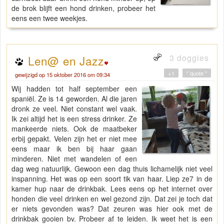
de brok blijft een hond drinken, probeer het
eens een twee weekjes.
3 doggies
Len@ en Jazz
+1
" quote "
gewijzigd op 15 oktober 2016 om 09:34
Wij hadden tot half september een
spaniël. Ze is 14 geworden. Al die jaren
dronk ze veel. Niet constant wel vaak.
Ik zei altijd het is een stress drinker. Ze
mankeerde niets. Ook de maatbeker
erbij gepakt. Velen zijn het er niet mee
eens maar ik ben bij haar gaan
minderen. Niet met wandelen of een
dag weg natuurlijk. Gewoon een dag thuis lichamelijk niet veel
inspanning. Het was op een soort tik van haar. Liep ze7 in de
kamer hup naar de drinkbak. Lees eens op het internet over
honden die veel drinken en wel gezond zijn. Dat zei je toch dat
er niets gevonden was? Dat zeuren was hier ook met de
drinkbak gooien bv. Probeer af te leiden. Ik weet het is een