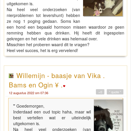
uitgekomen is.
Na heel veel onderzoeken (van
nierproblemen tot levershunt) hebben
ze nog 1 poging gedaan. Soms kan
een hond een bepaald hormoon missen waardoor ze geen
remming hebben qua drinken. Hij heeft dit ingespoten
gekregen en het vele drinken was helemaal over.
Misschien het proberen waard dit te vragen?
Heel veel succes, het is erg vervelend!
Willemijn - baasje van Vika .
Bams en Ogin ¥ .
+0
" quote "
12 augustus 2022 om 07:36
"
Goedemorgen,
Inderdaad een oud topic haha, maar wil
best vertellen wat er uiteindelijk
uitgekomen is.
Na heel veel onderzoeken (van