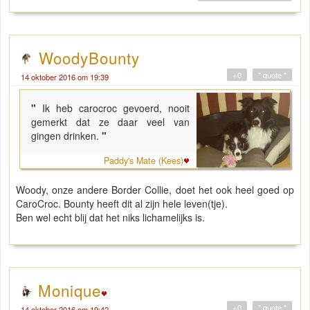
WoodyBounty
+0
" quote "
14 oktober 2016 om 19:39
"
Ik heb carocroc gevoerd, nooit
gemerkt dat ze daar veel van
gingen drinken.
"
Paddy's Mate (Kees)
Woody, onze andere Border Collie, doet het ook heel goed op
CaroCroc. Bounty heeft dit al zijn hele leven(tje).
Ben wel echt blij dat het niks lichamelijks is.
Monique
+0
" quote "
14 oktober 2016 om 19:42