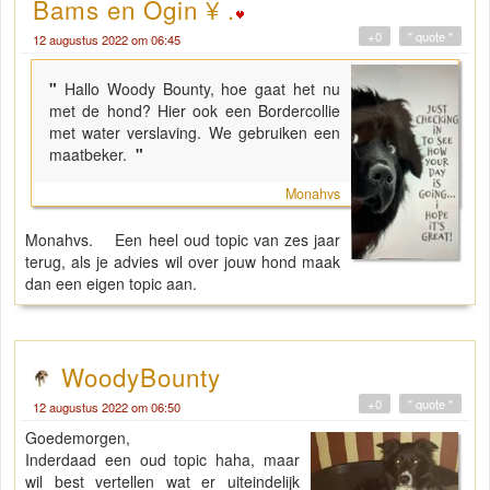
Bams en Ogin ¥ .
+0
" quote "
12 augustus 2022 om 06:45
"
Hallo Woody Bounty, hoe gaat het nu
met de hond? Hier ook een Bordercollie
met water verslaving. We gebruiken een
maatbeker.
"
Monahvs
Monahvs. Een heel oud topic van zes jaar
terug, als je advies wil over jouw hond maak
dan een eigen topic aan.
WoodyBounty
+0
" quote "
12 augustus 2022 om 06:50
Goedemorgen,
Inderdaad een oud topic haha, maar
wil best vertellen wat er uiteindelijk