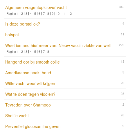
Algemeen vragentopic over vacht
345
Pagina 1
|
2
|
3
|
4
|
5
|
6
|
7
|
8
|
9
|
10
|
11
|
12
Is deze borstel ok?
4
hotspot
11
Weet iemand hier meer van: Nieuw vaccin ziekte van weil
222
Pagina 1
|
2
|
3
|
4
|
5
|
6
|
7
|
8
Hangend oor bij smooth collie
13
Amerikaanse naakt hond
3
Witte vacht weer wit krijgen
20
Wat te doen tegen vlooien?
28
Tevreden over Shampoo
2
Sheltie vacht
26
Preventief glucosamine geven
9