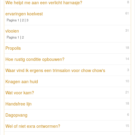
Wie helpt me aan een verlicht harnasje?
8
ervaringen koelvest
61
Pagina 1
|
2
|
3
vlooien
31
Pagina 1
|
2
Propolis
18
Hoe rustig conditie opbouwen?
14
Waar vind ik ergens een trimsalon voor chow chow's
3
Knagen aan huid
10
Wat voor kam?
21
Handsfree lijn
18
Dagopvang
6
Wel of niet exra ontwormen?
15