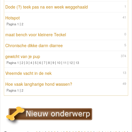
Dode (?) teek pas na een week weggehaald
1
Hotspot
41
Pagina 1
|
2
maat bench voor kleinere Teckel
0
Chronische dikke darm diarree
5
gewicht van je pup
374
Pagina 1
|
2
|
3
|
4
|
5
|
6
|
7
|
8
|
9
|
10
|
11
|
12
|
13
Vreemde vacht in de nek
13
Hoe vaak langharige hond wassen?
49
Pagina 1
|
2