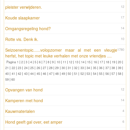
pleister verwijderen.
12
Koude slaapkamer
17
Omgangsregeling hond?
14
Rotte vis. Denk ik.
10
Seizoenentopic......volopzomer maar al met een vleugje
1780
herfst, het topic met leuke verhalen met onze vriendjes ....
Pagina 1
|
2
|
3
|
4
|
5
|
6
|
7
|
8
|
9
|
10
|
11
|
12
|
13
|
14
|
15
|
16
|
17
|
18
|
19
|
20
|
21
|
22
|
23
|
24
|
25
|
26
|
27
|
28
|
29
|
30
|
31
|
32
|
33
|
34
|
35
|
36
|
37
|
38
|
39
|
40
|
41
|
42
|
43
|
44
|
45
|
46
|
47
|
48
|
49
|
50
|
51
|
52
|
53
|
54
|
55
|
56
|
57
|
58
|
59
|
60
Opvangen van hond
12
Kamperen met hond
14
Kauwmaterialen
4
Hond geeft gal over, eet amper
6