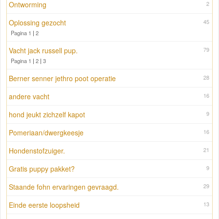
Ontworming
2
Oplossing gezocht
45
Pagina 1
|
2
Vacht jack russell pup.
79
Pagina 1
|
2
|
3
Berner senner jethro poot operatie
28
andere vacht
16
hond jeukt zichzelf kapot
9
Pomeriaan/dwergkeesje
16
Hondenstofzuiger.
21
Gratis puppy pakket?
9
Staande fohn ervaringen gevraagd.
29
Einde eerste loopsheid
13