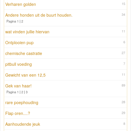
Verharen golden
15
Andere honden uit de buurt houden.
34
Pagina 1
|
2
wat vinden jullie hiervan
11
Ontplooien pup
6
chemische castratie
27
pitbull voeding
7
Gewicht van een 12,5
11
Gek van haar!
89
Pagina 1
|
2
|
3
rare poephouding
28
Flap oren....?
29
Aanhoudende jeuk
8