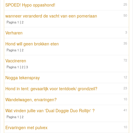
SPOED! Hypo oppashond!
25
wanneer veranderd de vacht van een pomeriaan
50
Pagina 1
|
2
Verharen
3
Hond will geen brokken eten
35
Pagina 1
|
2
Vaccineren
72
Pagina 1
|
2
|
3
Nogga tekenspray
12
Hond in tent: gevaarlijk voor tentdoek/ grondzeil?
23
Wandelwagen, ervaringen?
10
Wat vinden jullie van 'Dual Doggie Duo Rollijn' ?
41
Pagina 1
|
2
Ervaringen met pulvex
10