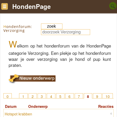
HondenPage
Hondenforum:
Verzorging
W
elkom op het hondenforum van de HondenPage
categorie Verzorging. Een plekje op het hondenforum
waar je over verzorging van je hond of pup kunt
praten.
0
1
2
3
4
5
6
7
8
9
10
11
12
13
14
15
> 27
Datum
Onderwerp
Reacties
Hotspot krabben
4