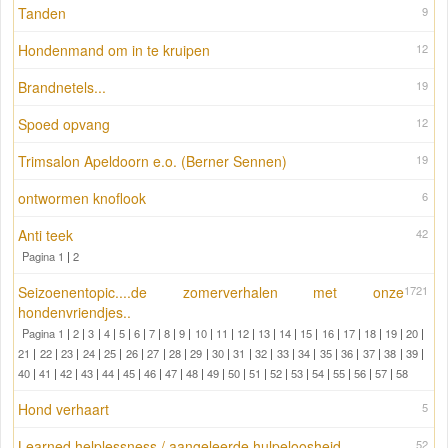
Tanden
9
Hondenmand om in te kruipen
12
Brandnetels...
19
Spoed opvang
12
Trimsalon Apeldoorn e.o. (Berner Sennen)
19
ontwormen knoflook
6
Anti teek
42
Pagina 1
|
2
Seizoenentopic....de zomerverhalen met onze
1721
hondenvriendjes..
Pagina 1
|
2
|
3
|
4
|
5
|
6
|
7
|
8
|
9
|
10
|
11
|
12
|
13
|
14
|
15
|
16
|
17
|
18
|
19
|
20
|
21
|
22
|
23
|
24
|
25
|
26
|
27
|
28
|
29
|
30
|
31
|
32
|
33
|
34
|
35
|
36
|
37
|
38
|
39
|
40
|
41
|
42
|
43
|
44
|
45
|
46
|
47
|
48
|
49
|
50
|
51
|
52
|
53
|
54
|
55
|
56
|
57
|
58
Hond verhaart
5
Learned helplessness / aangeleerde hulpeloosheid
52