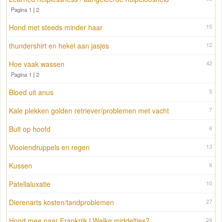
Pagina 1
|
2
Hond met steeds minder haar
15
thundershirt en hekel aan jasjes
12
Hoe vaak wassen
42
Pagina 1
|
2
Bloed uit anus
5
Kale plekken golden retriever/problemen met vacht
7
Bult op hoofd
6
Vlooiendruppels en regen
13
Kussen
6
Patellaluxatie
10
Dierenarts kosten/tandproblemen
27
Hond mee naar Frankrijk l Welke middeltjes?
24