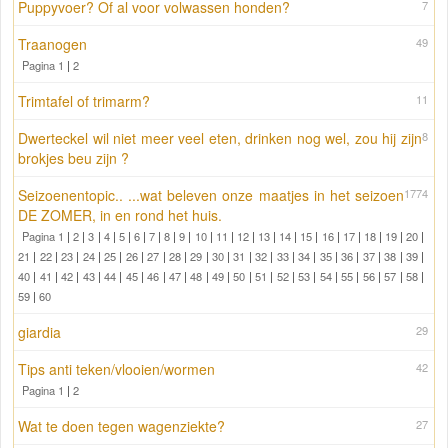
Puppyvoer? Of al voor volwassen honden?
7
Traanogen
49
Pagina 1
|
2
Trimtafel of trimarm?
11
Dwerteckel wil niet meer veel eten, drinken nog wel, zou hij zijn
8
brokjes beu zijn ?
Seizoenentopic.. ...wat beleven onze maatjes in het seizoen
1774
DE ZOMER, in en rond het huis.
Pagina 1
|
2
|
3
|
4
|
5
|
6
|
7
|
8
|
9
|
10
|
11
|
12
|
13
|
14
|
15
|
16
|
17
|
18
|
19
|
20
|
21
|
22
|
23
|
24
|
25
|
26
|
27
|
28
|
29
|
30
|
31
|
32
|
33
|
34
|
35
|
36
|
37
|
38
|
39
|
40
|
41
|
42
|
43
|
44
|
45
|
46
|
47
|
48
|
49
|
50
|
51
|
52
|
53
|
54
|
55
|
56
|
57
|
58
|
59
|
60
giardia
29
Tips anti teken/vlooien/wormen
42
Pagina 1
|
2
Wat te doen tegen wagenziekte?
27