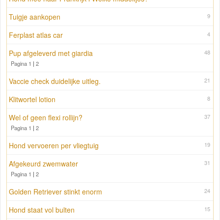
Tuigje aankopen
9
Ferplast atlas car
4
Pup afgeleverd met giardia
48
Pagina 1
|
2
Vaccie check duidelijke uitleg.
21
Klitwortel lotion
8
Wel of geen flexi rollijn?
37
Pagina 1
|
2
Hond vervoeren per vliegtuig
19
Afgekeurd zwemwater
31
Pagina 1
|
2
Golden Retriever stinkt enorm
24
Hond staat vol bulten
15