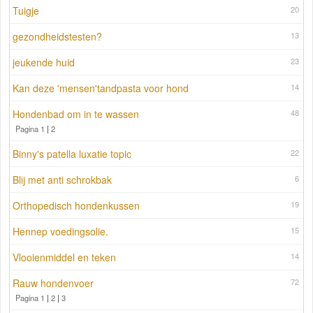
Tuigje
20
gezondheidstesten?
13
jeukende huid
23
Kan deze 'mensen'tandpasta voor hond
14
Hondenbad om in te wassen
48
Pagina 1
|
2
Binny's patella luxatie topic
22
Blij met anti schrokbak
6
Orthopedisch hondenkussen
19
Hennep voedingsolie.
15
Vlooienmiddel en teken
14
Rauw hondenvoer
72
Pagina 1
|
2
|
3