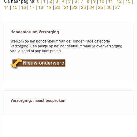
Ga naar pagina:
0
|
1
|
2
|
3
|
4
|
5
|
6
|
7
|
8
|
9
|
10
|
11
|
12
|
13
|
14
|
15
|
16
|
17
|
18
|
19
|
20
|
21
|
22
|
23
|
24
|
25
|
26
|
27
Hondenforum: Verzorging
Welkom op het hondenforum van de HondenPage categorie
Verzorging. Een plekje op het hondenforum waar je over verzorging
van je hond of pup kunt praten.
Verzorging: meest besproken