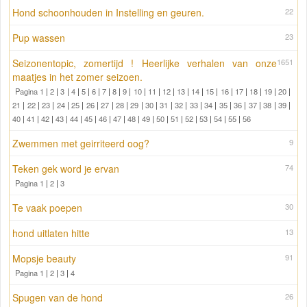
Hond schoonhouden in Instelling en geuren.
22
Pup wassen
23
Seizonentopic, zomertijd ! Heerlijke verhalen van onze
1651
maatjes in het zomer seizoen.
Pagina 1
|
2
|
3
|
4
|
5
|
6
|
7
|
8
|
9
|
10
|
11
|
12
|
13
|
14
|
15
|
16
|
17
|
18
|
19
|
20
|
21
|
22
|
23
|
24
|
25
|
26
|
27
|
28
|
29
|
30
|
31
|
32
|
33
|
34
|
35
|
36
|
37
|
38
|
39
|
40
|
41
|
42
|
43
|
44
|
45
|
46
|
47
|
48
|
49
|
50
|
51
|
52
|
53
|
54
|
55
|
56
Zwemmen met geirriteerd oog?
9
Teken gek word je ervan
74
Pagina 1
|
2
|
3
Te vaak poepen
30
hond uitlaten hitte
13
Mopsje beauty
91
Pagina 1
|
2
|
3
|
4
Spugen van de hond
26