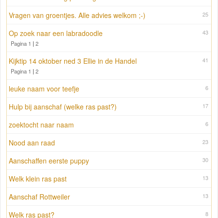
Vragen van groentjes. Alle advies welkom ;-)
25
Op zoek naar een labradoodle
43
Pagina 1
|
2
Kijktip 14 oktober ned 3 Ellie in de Handel
41
Pagina 1
|
2
leuke naam voor teefje
6
Hulp bij aanschaf (welke ras past?)
17
zoektocht naar naam
6
Nood aan raad
23
Aanschaffen eerste puppy
30
Welk klein ras past
13
Aanschaf Rottweiler
13
Welk ras past?
8