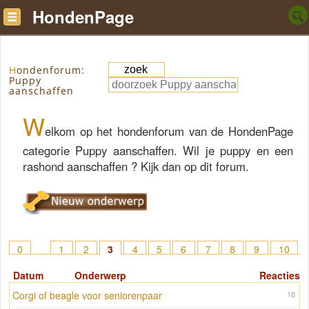
HondenPage
Hondenforum:
Puppy
aanschaffen
W
elkom op het hondenforum van de HondenPage
categorie Puppy aanschaffen. Wil je puppy en een
rashond aanschaffen ? Kijk dan op dit forum.
0
1
2
3
4
5
6
7
8
9
10
11
12
13
14
15
> 22
Datum
Onderwerp
Reacties
Corgi of beagle voor seniorenpaar
18