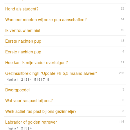
Hond als student?
23
Wanneer moeten wij onze pup aanschaffen?
14
Ik vertrouw het niet
10
Eerste nachten pup
13
Eerste nachten pup
4
Hoe kan ik mijn vader overtuigen?
11
Gezinsuitbreiding!! *Update P8 5,5 maand alweer*
236
Pagina 1
|
2
|
3
|
4
|
5
|
6
|
7
|
8
Dwergpoedel
3
Wat voor ras past bij ons?
3
Welk actief ras past bij ons gezinnetje?
8
Labrador of golden retriever
116
Pagina 1
|
2
|
3
|
4