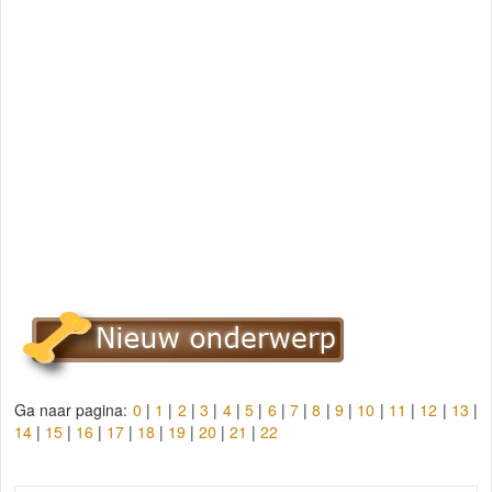
Ga naar pagina:
0
|
1
|
2
|
3
|
4
|
5
|
6
|
7
|
8
|
9
|
10
|
11
|
12
|
13
|
14
|
15
|
16
|
17
|
18
|
19
|
20
|
21
|
22