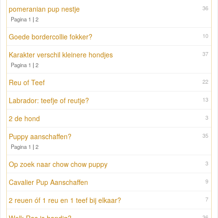
pomeranian pup nestje
36
Pagina 1
|
2
Goede bordercollie fokker?
10
Karakter verschil kleinere hondjes
37
Pagina 1
|
2
Reu of Teef
22
Labrador: teefje of reutje?
13
2 de hond
3
Puppy aanschaffen?
35
Pagina 1
|
2
Op zoek naar chow chow puppy
3
Cavalier Pup Aanschaffen
9
2 reuen óf 1 reu en 1 teef bij elkaar?
7
36