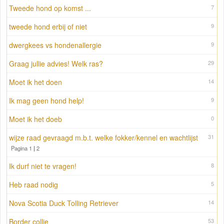
Tweede hond op komst ...
7
tweede hond erbij of niet
9
dwergkees vs hondenallergie
9
Graag jullie advies! Welk ras?
29
Moet ik het doen
14
Ik mag geen hond help!
9
Moet ik het doeb
0
wijze raad gevraagd m.b.t. welke fokker/kennel en wachtlijst
31
Pagina 1
|
2
Ik durf niet te vragen!
8
Heb raad nodig
5
Nova Scotia Duck Tolling Retriever
14
Border collie
53