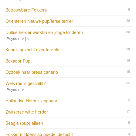
Betrouwbare Fokkers
6
Oriënteren nieuwe pup/Ierse terrier
26
Duitse herder werklijn en jonge kinderen
80
Pagina 1
|
2
|
3
Kennis gezocht over teckels
28
Boxador Pup
16
Opzoek naar presa canario
15
Welk ras is geschikt?
52
Pagina 1
|
2
Hollandse Herder langhaar
5
Zwitserse witte herder
17
Beagle (pup) alleen
5
Fokker middenslag poedel gezocht
3