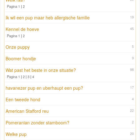
Pagina 1
|
2
Ik wil een pup maar heb allergische familie
19
Kennel de hoeve
45
Pagina 1
|
2
Onze puppy
5
Boomer hondje
9
Wat past het beste in onze situatie?
98
Pagina 1
|
2
|
3
|
4
havanezer pup en uberhaupt een pup?
17
Een tweede hond
4
American Stafford reu
22
Pomeranian zonder stamboom?
2
Welke pup
20