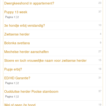
Dwergkeeshond in appartement?
23
Puppy 13 week
37
Pagina 1
|
2
3e hondje erbij verstandig?
10
Zwitserse herder
4
Bolonka svetlana
9
Mechelse herder aanschaffen
27
Stoere en toch vrouwelijke naam voor zwitserse herder
15
Pupje erbij?
18
ED/HD Garantie?
31
Pagina 1
|
2
Oudduitse herder Poolse stamboom
37
Pagina 1
|
2
Wel of geen 2e hond
19