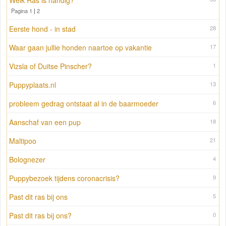
Welk Ras is handig?
Pagina 1
|
2
Eerste hond - in stad
28
Waar gaan jullie honden naartoe op vakantie
17
Vizsla of Duitse Pinscher?
1
Puppyplaats.nl
13
probleem gedrag ontstaat al in de baarmoeder
6
Aanschaf van een pup
18
Maltipoo
21
Bolognezer
4
Puppybezoek tijdens coronacrisis?
9
Past dit ras bij ons
5
Past dit ras bij ons?
0