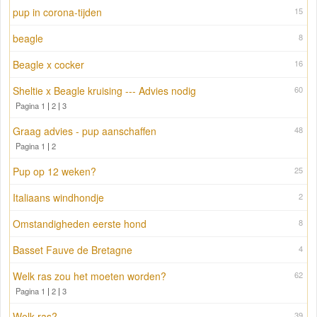
pup in corona-tijden
15
beagle
8
Beagle x cocker
16
Sheltie x Beagle kruising --- Advies nodig
60
Pagina 1
|
2
|
3
Graag advies - pup aanschaffen
48
Pagina 1
|
2
Pup op 12 weken?
25
Italiaans windhondje
2
Omstandigheden eerste hond
8
Basset Fauve de Bretagne
4
Welk ras zou het moeten worden?
62
Pagina 1
|
2
|
3
Welk ras?
39