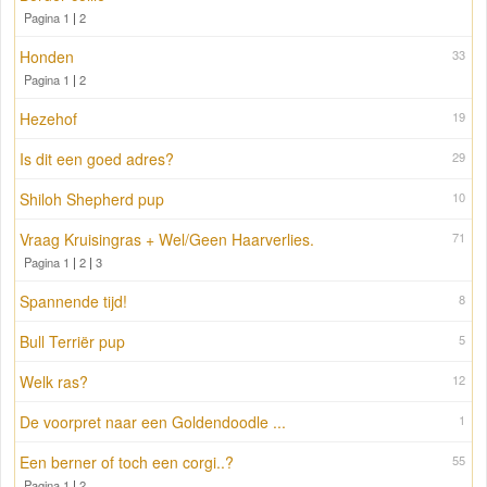
Pagina 1
|
2
Honden
33
Pagina 1
|
2
Hezehof
19
Is dit een goed adres?
29
Shiloh Shepherd pup
10
Vraag Kruisingras + Wel/Geen Haarverlies.
71
Pagina 1
|
2
|
3
Spannende tijd!
8
Bull Terriër pup
5
Welk ras?
12
De voorpret naar een Goldendoodle ...
1
Een berner of toch een corgi..?
55
Pagina 1
|
2