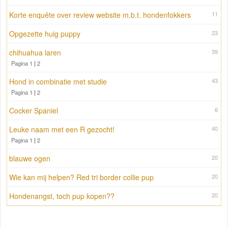
Korte enquête over review website m.b.t. hondenfokkers
11
Opgezette huig puppy
23
chihuahua laren
39
Pagina 1
|
2
Hond in combinatie met studie
43
Pagina 1
|
2
Cocker Spaniel
6
Leuke naam met een R gezocht!
40
Pagina 1
|
2
blauwe ogen
20
Wie kan mij helpen? Red tri border collie pup
20
Hondenangst, toch pup kopen??
20