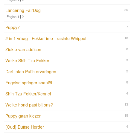
Lancering FairDog
36
Pagina 1
|
2
Puppy?
7
2 in 1 vraag - Fokker info - rasinfo Whippet
18
Ziekte van addison
8
Welke Shih Tzu Fokker
3
Dari Intan Putih ervaringen
2
Engelse springer spaniël
8
Shih Tzu Fokker/Kennel
4
Welke hond past bij ons?
13
Puppy gaan kiezen
15
(Oud) Duitse Herder
4