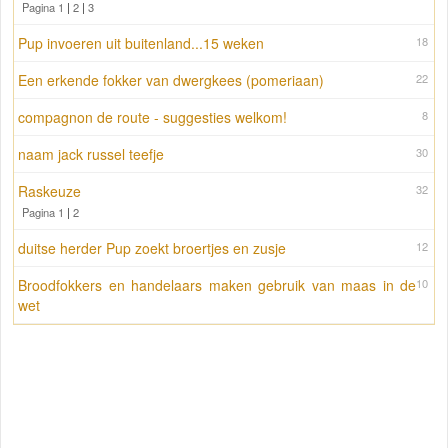
Pagina 1
|
2
|
3
Pup invoeren uit buitenland...15 weken
18
Een erkende fokker van dwergkees (pomeriaan)
22
compagnon de route - suggesties welkom!
8
naam jack russel teefje
30
Raskeuze
32
Pagina 1
|
2
duitse herder Pup zoekt broertjes en zusje
12
Broodfokkers en handelaars maken gebruik van maas in de
10
wet