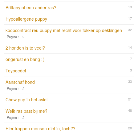
Brittany of een ander ras?
13
Hypoallergene puppy
17
koopcontract reu puppy met recht voor fokker op dekkingen
32
Pagina 1
|
2
2 honden is te veel?
14
ongerust en bang :(
7
Toypoedel
3
Aanschaf hond
33
Pagina 1
|
2
Chow pup in het asiel
21
Welk ras past bij me?
48
Pagina 1
|
2
Hier trappen mensen niet in, toch??
20