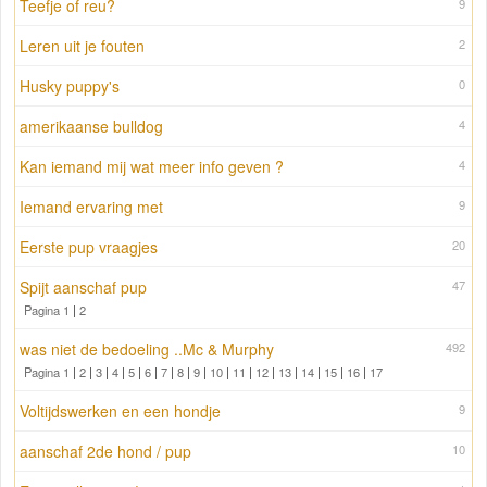
Teefje of reu?
9
Leren uit je fouten
2
Husky puppy's
0
amerikaanse bulldog
4
Kan iemand mij wat meer info geven ?
4
Iemand ervaring met
9
Eerste pup vraagjes
20
Spijt aanschaf pup
47
Pagina 1
|
2
was niet de bedoeling ..Mc & Murphy
492
Pagina 1
|
2
|
3
|
4
|
5
|
6
|
7
|
8
|
9
|
10
|
11
|
12
|
13
|
14
|
15
|
16
|
17
Voltijdswerken en een hondje
9
aanschaf 2de hond / pup
10