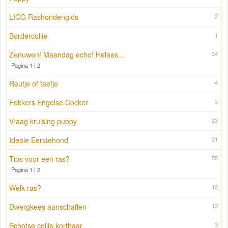
LICG Rashondengids
2
Bordercollie
1
Zenuwen! Maandag echo! Helaas...
34
Pagina 1
|
2
Reutje of teefje
4
Fokkers Engelse Cocker
3
Vraag kruising puppy
23
Ideale Eerstehond
21
Tips voor een ras?
55
Pagina 1
|
2
Welk ras?
12
Dwergkees aanschaffen
13
Schotse collie korthaar
3