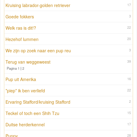
Kruising labrador-golden retriever
17
Goede fokkers
3
Welk ras is dit!?
22
Hezehof lummen
20
We zijn op zoek naar een pup reu
3
Terug van weggeweest
39
Pagina 1
|
2
Pup uit Amerika
16
*piep* ik ben verliefd
22
Ervaring Stafford/kruising Stafford
2
Teckel of toch een Shih Tzu
15
Duitse herderkennel
17
Puppy
28