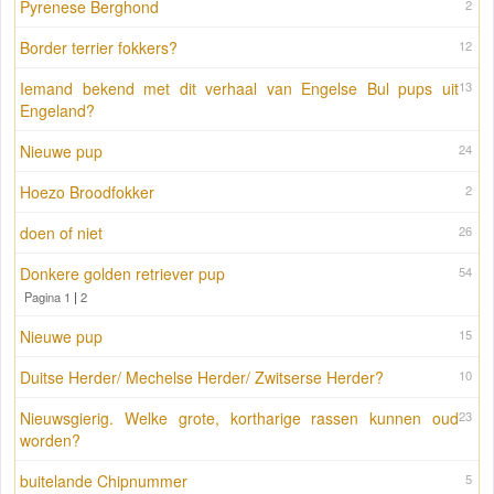
Pyrenese Berghond
2
Border terrier fokkers?
12
Iemand bekend met dit verhaal van Engelse Bul pups uit
13
Engeland?
Nieuwe pup
24
Hoezo Broodfokker
2
doen of niet
26
Donkere golden retriever pup
54
Pagina 1
|
2
Nieuwe pup
15
Duitse Herder/ Mechelse Herder/ Zwitserse Herder?
10
Nieuwsgierig. Welke grote, kortharige rassen kunnen oud
23
worden?
buitelande Chipnummer
5