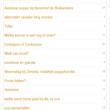
Aankoop puppy bij dierenhof de Brabandere
24
alternatief cavalier king charles
4
Toller
4
Welke kennel is wel nog in orde?
10
Cockapoo of Cockerpoe
25
Welk ras hond?
16
cocidiose en giardia
9
Woensdag bij Zembla. malafide puppyhandel.
28
Foute fokker?
18
Yorkshire
10
welke soort hond past bij die va ons
9
pup aanschaffen
18