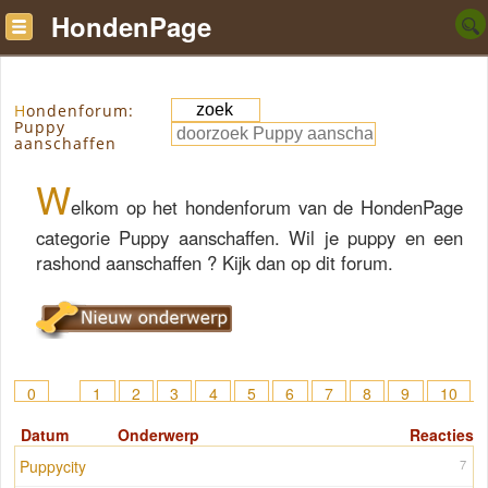
HondenPage
Hondenforum:
Puppy
aanschaffen
W
elkom op het hondenforum van de HondenPage
categorie Puppy aanschaffen. Wil je puppy en een
rashond aanschaffen ? Kijk dan op dit forum.
0
1
2
3
4
5
6
7
8
9
10
11
12
13
14
15
> 22
Datum
Onderwerp
Reacties
Puppycity
7