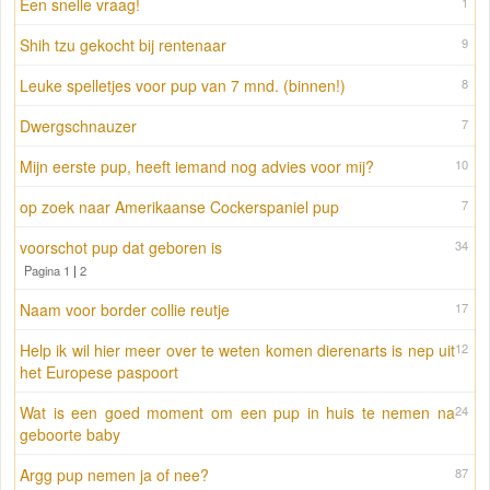
Een snelle vraag!
1
Shih tzu gekocht bij rentenaar
9
Leuke spelletjes voor pup van 7 mnd. (binnen!)
8
Dwergschnauzer
7
Mijn eerste pup, heeft iemand nog advies voor mij?
10
op zoek naar Amerikaanse Cockerspaniel pup
7
voorschot pup dat geboren is
34
Pagina 1
|
2
Naam voor border collie reutje
17
Help ik wil hier meer over te weten komen dierenarts is nep uit
12
het Europese paspoort
Wat is een goed moment om een pup in huis te nemen na
24
geboorte baby
Argg pup nemen ja of nee?
87