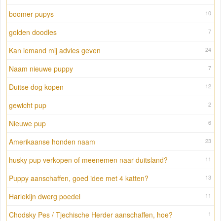
boomer pupys
10
golden doodles
7
Kan iemand mij advies geven
24
Naam nieuwe puppy
7
Duitse dog kopen
12
gewicht pup
2
Nieuwe pup
6
Amerikaanse honden naam
23
husky pup verkopen of meenemen naar duitsland?
11
Puppy aanschaffen, goed idee met 4 katten?
13
Harlekijn dwerg poedel
11
Chodsky Pes / Tjechische Herder aanschaffen, hoe?
1