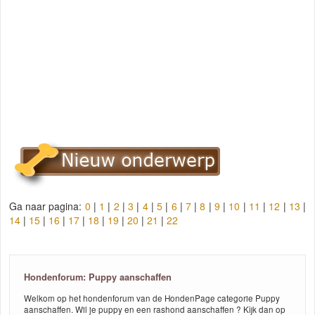
Ga naar pagina:
0
|
1
|
2
|
3
|
4
|
5
|
6
|
7
|
8
|
9
|
10
|
11
|
12
|
13
|
14
|
15
|
16
|
17
|
18
|
19
|
20
|
21
|
22
Hondenforum: Puppy aanschaffen
Welkom op het hondenforum van de HondenPage categorie Puppy
aanschaffen. Wil je puppy en een rashond aanschaffen ? Kijk dan op