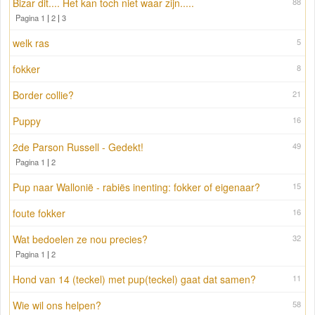
Bizar dit.... Het kan toch niet waar zijn.....
88
Pagina 1
|
2
|
3
welk ras
5
fokker
8
Border collie?
21
Puppy
16
2de Parson Russell - Gedekt!
49
Pagina 1
|
2
Pup naar Wallonië - rabiës inenting: fokker of eigenaar?
15
foute fokker
16
Wat bedoelen ze nou precies?
32
Pagina 1
|
2
Hond van 14 (teckel) met pup(teckel) gaat dat samen?
11
Wie wil ons helpen?
58