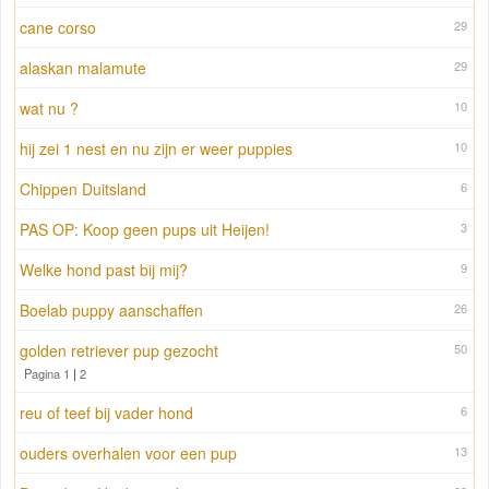
cane corso
29
alaskan malamute
29
wat nu ?
10
hij zei 1 nest en nu zijn er weer puppies
10
Chippen Duitsland
6
PAS OP: Koop geen pups uit Heijen!
3
Welke hond past bij mij?
9
Boelab puppy aanschaffen
26
golden retriever pup gezocht
50
Pagina 1
|
2
reu of teef bij vader hond
6
ouders overhalen voor een pup
13