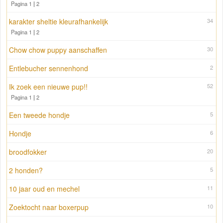
Pagina 1
|
2
karakter sheltie kleurafhankelijk
34
Pagina 1
|
2
Chow chow puppy aanschaffen
30
Entlebucher sennenhond
2
Ik zoek een nieuwe pup!!
52
Pagina 1
|
2
Een tweede hondje
5
Hondje
6
broodfokker
20
2 honden?
5
10 jaar oud en mechel
11
Zoektocht naar boxerpup
10