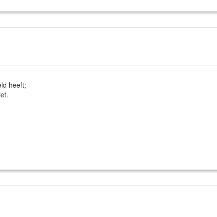
eld heeft;
et.