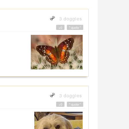
3 doggies
+0
" quote "
3 doggies
+0
" quote "