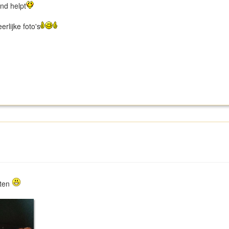
nd helpt
rlijke foto's
eten