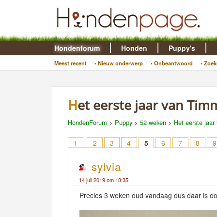
Hondenforum
Honden
Puppy's
Meest recent
• Nieuw onderwerp
• Onbeantwoord
• Zoek
Het eerste jaar van Tim
HondenForum
>
Puppy
>
52 weken
>
Het eerste jaar
1
2
3
4
5
6
7
8
9
sylvia
14 juli 2019 om 18:35
Precies 3 weken oud vandaag dus daar is ook