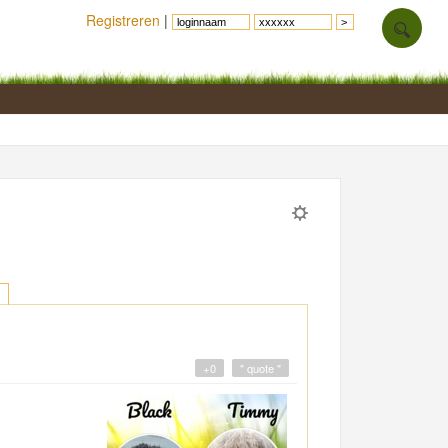
Registreren
|
+0
" quote "