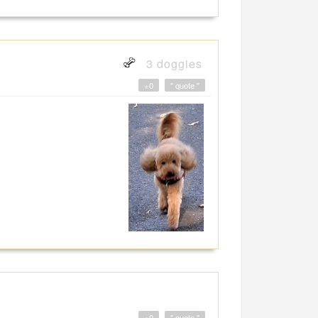
3 doggies
+0
" quote "
+0
" quote "