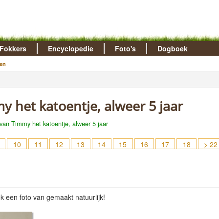
Fokkers
Encyclopedie
Foto's
Dogboek
en
my het katoentje, alweer 5 jaar
 van Timmy het katoentje, alweer 5 jaar
10
11
12
13
14
15
16
17
18
> 22
 een foto van gemaakt natuurlijk!