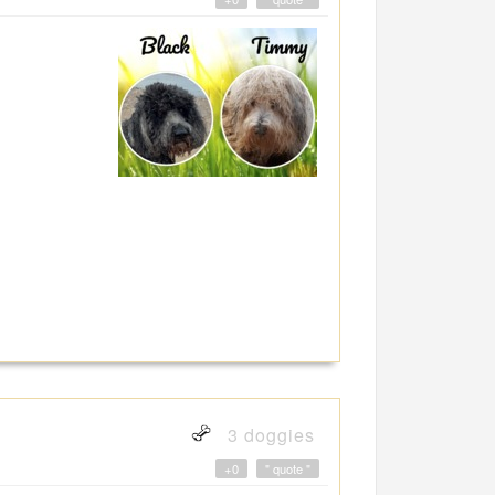
3 doggies
+0
" quote "