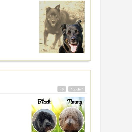
+0
" quote "