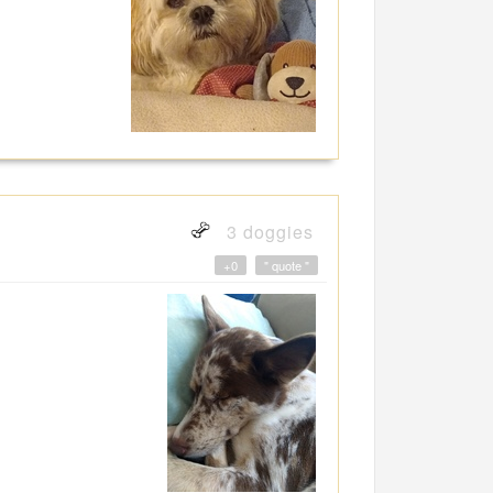
3 doggies
+0
" quote "