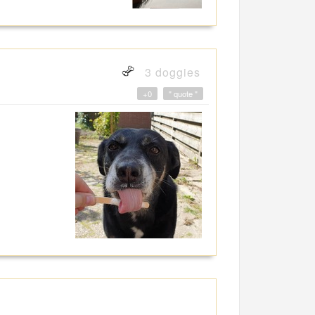
3 doggies
+0
" quote "