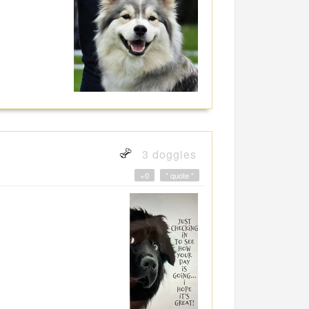
3 doggies
+0
" quote "