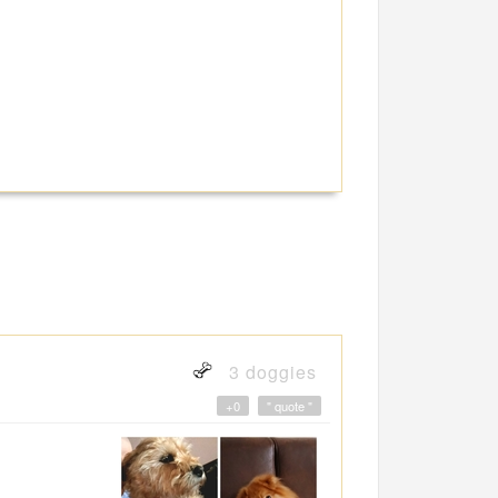
3 doggies
+0
" quote "