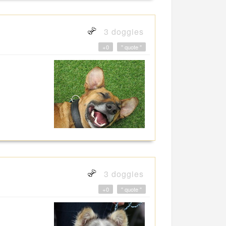
3 doggies
+0
" quote "
3 doggies
+0
" quote "