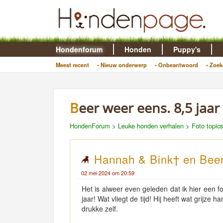
Hondenforum
Honden
Puppy's
Meest recent
• Nieuw onderwerp
• Onbeantwoord
• Zoek
Beer weer eens. 8,5 jaar
HondenForum
>
Leuke honden verhalen
>
Foto topics
Hannah & Bink† en Beer
02 mei 2024 om 20:59
Het is alweer even geleden dat ik hier een f
jaar! Wat vliegt de tijd! Hij heeft wat grijze h
drukke zelf.