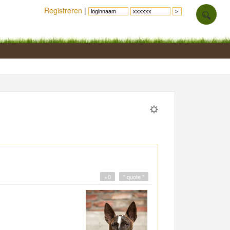
Registreren
|
+0
" quote "