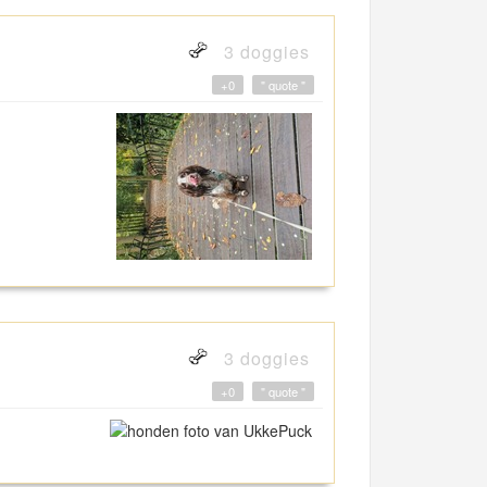
3 doggies
+0
" quote "
3 doggies
+0
" quote "