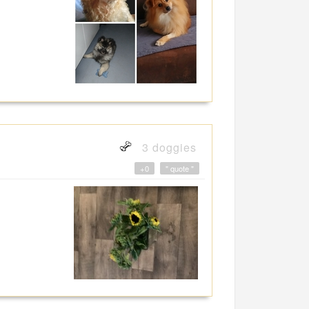
3 doggies
+0
" quote "