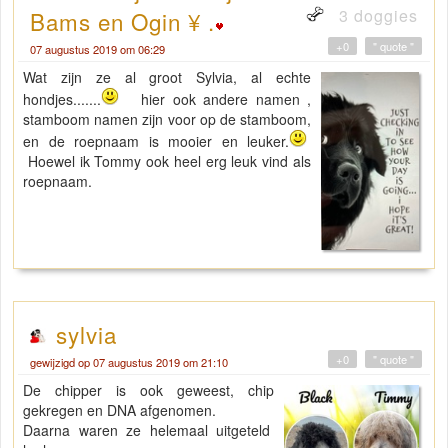
3 doggies
Bams en Ogin ¥ .
+0
" quote "
07 augustus 2019 om 06:29
Wat zijn ze al groot Sylvia, al echte
hondjes.......
hier ook andere namen ,
stamboom namen zijn voor op de stamboom,
en de roepnaam is mooier en leuker.
Hoewel ik Tommy ook heel erg leuk vind als
roepnaam.
sylvia
+0
" quote "
gewijzigd op 07 augustus 2019 om 21:10
De chipper is ook geweest, chip
gekregen en DNA afgenomen.
Daarna waren ze helemaal uitgeteld