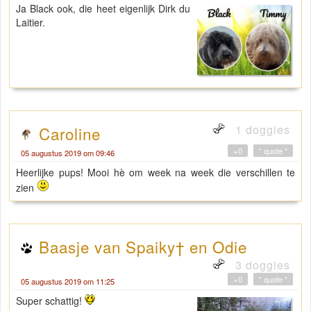
Ja Black ook, die heet eigenlijk Dirk du
Laitier.
1 doggies
Caroline
+0
" quote "
05 augustus 2019 om 09:46
Heerlijke pups! Mooi hè om week na week die verschillen te
zien
Baasje van Spaiky† en Odie
3 doggies
+0
" quote "
05 augustus 2019 om 11:25
Super schattig!