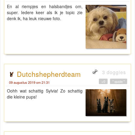
En al riempjes en halsbandjes om,
super. Iedere keer als ik je topic zie
denk ik, ha leuk nieuwe foto.
3 doggies
Dutchshepherdteam
+0
" quote "
09 augustus 2019 om 21:31
Oohh wat schattig Sylvia! Zo schattig
die kleine pups!