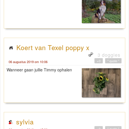
Koert van Texel poppy x
3 doggies
+0
" quote "
06 augustus 2019 om 10:06
Wanneer gaan jullie Timmy ophalen
sylvia
+0
" quote "