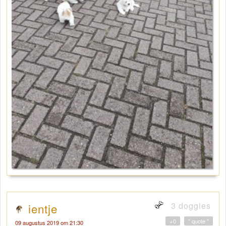
3 doggies
ientje
+0
" quote "
09 augustus 2019 om 21:30