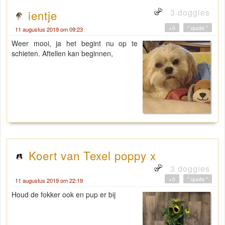
3 doggies
ientje
+0
" quote "
11 augustus 2019 om 09:23
Weer mooi, ja het begint nu op te
schieten. Aftellen kan beginnen,
Koert van Texel poppy x
3 doggies
+0
" quote "
11 augustus 2019 om 22:19
Houd de fokker ook en pup er bij