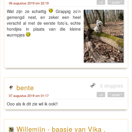
+0
" quote "
06 augustus 2019 om 22:19
Wat zijn ze schattig
Grappig zo’n
gemengd nest, en zeker een heel
verschil al met de eerste foto’s, echte
hondjes in plaats van die kleine
wurmpjes
3 doggies
bente
+0
" quote "
07 augustus 2019 om 01:17
Ooo als ik dit zie wil ik ook!!
Willemijn - baasje van Vika .