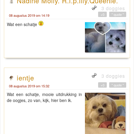
Nadine Molly. R.i.p.lily.Queenie.
3 doggies
+0
" quote "
08 augustus 2019 om 14:19
Wat een schatje
3 doggies
ientje
+0
" quote "
08 augustus 2019 om 15:32
Wat een schatje, mooie uitdrukking in
de oogjes, zo van, kijk, hier ben ik.