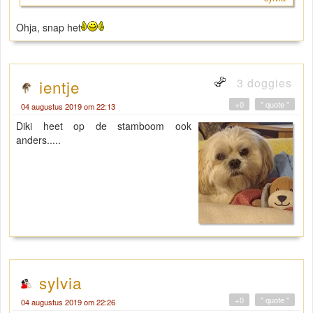
Ohja, snap het
3 doggies
ientje
+0
" quote "
04 augustus 2019 om 22:13
Diki heet op de stamboom ook
anders.....
sylvia
+0
" quote "
04 augustus 2019 om 22:26