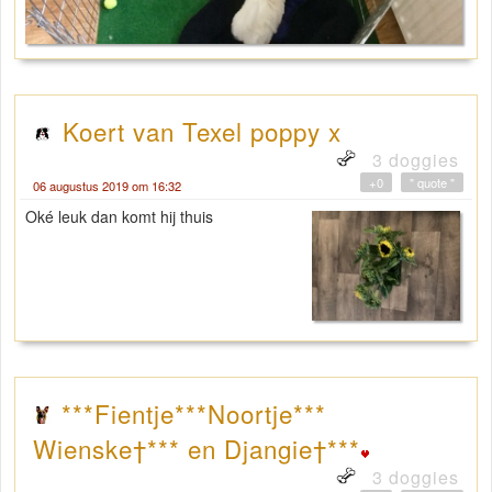
Koert van Texel poppy x
3 doggies
+0
" quote "
06 augustus 2019 om 16:32
Oké leuk dan komt hij thuis
***Fientje***Noortje***
Wienske†*** en Djangie†***
3 doggies