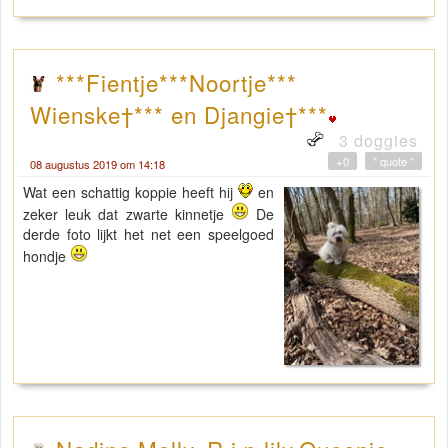
***Fientje***Noortje***
Wienske†*** en Djangie†***
3 doggies
+0
" quote "
08 augustus 2019 om 14:18
Wat een schattig koppie heeft hij
en
zeker leuk dat zwarte kinnetje
De
derde foto lijkt het net een speelgoed
hondje