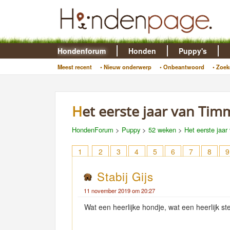
Hondenforum
Honden
Puppy's
Meest recent
• Nieuw onderwerp
• Onbeantwoord
• Zoek
Het eerste jaar van Tim
HondenForum
>
Puppy
>
52 weken
>
Het eerste jaar
1
2
3
4
5
6
7
8
9
Stabij Gijs
11 november 2019 om 20:27
Wat een heerlijke hondje, wat een heerlijk st