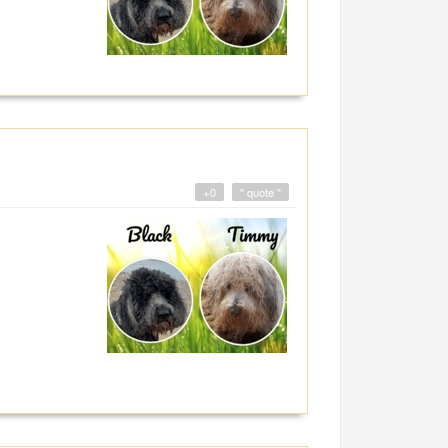
+0
" quote "