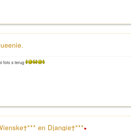
Queenie.
i foto s terug
 Wienske†*** en Djangie†***