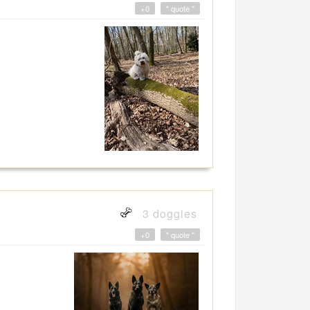
+0
" quote "
3 doggies
+0
" quote "