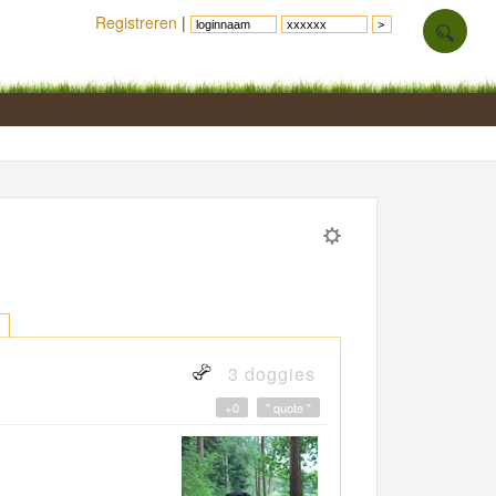
Registreren
|
3 doggies
+0
" quote "