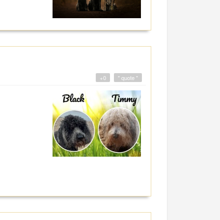
+0
" quote "