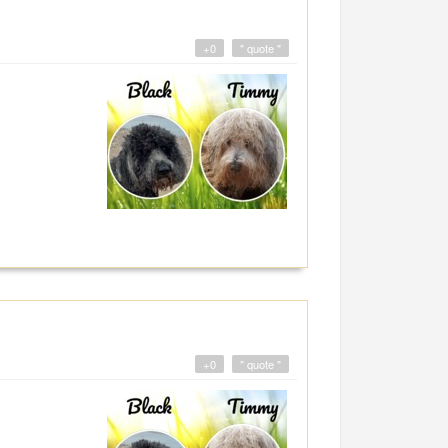
+0
" quote "
+0
" quote "