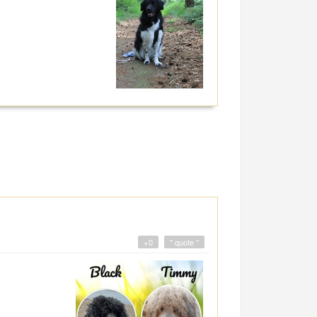
+0
" quote "