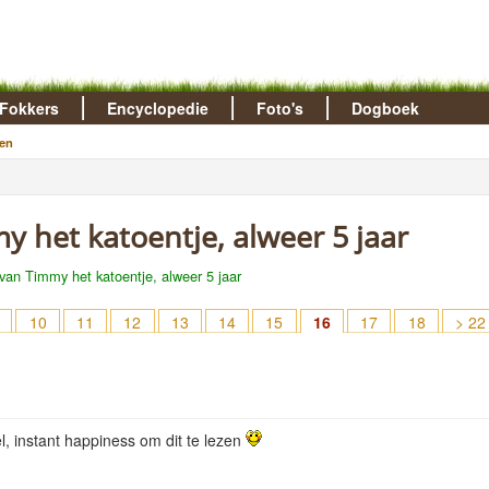
Fokkers
Encyclopedie
Foto's
Dogboek
en
my het katoentje, alweer 5 jaar
 van Timmy het katoentje, alweer 5 jaar
10
11
12
13
14
15
16
17
18
> 22
el, instant happiness om dit te lezen