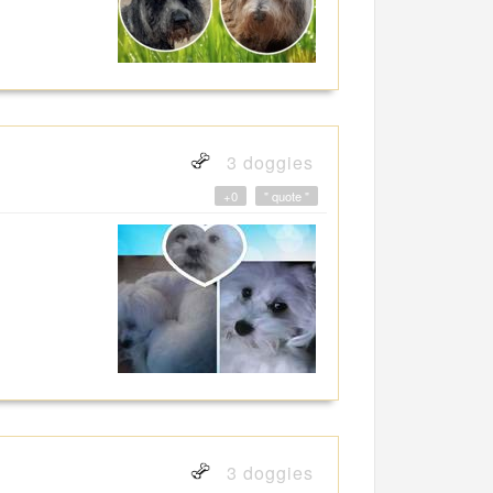
3 doggies
+0
" quote "
3 doggies