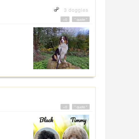
3 doggies
+0
" quote "
+0
" quote "